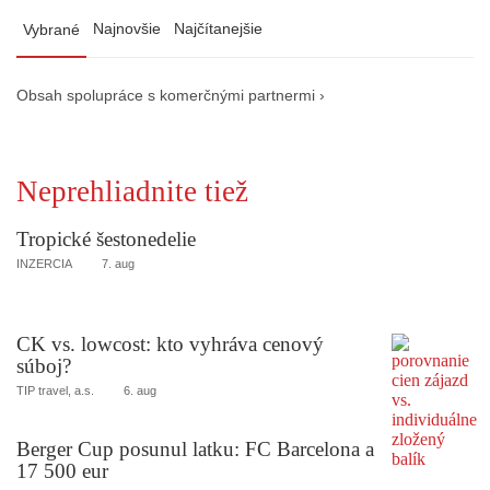
Najnovšie
Najčítanejšie
Vybrané
Obsah spolupráce s komerčnými partnermi ›
Neprehliadnite tiež
Tropické šestonedelie
INZERCIA
7. aug
CK vs. lowcost: kto vyhráva cenový
súboj?
TIP travel, a.s.
6. aug
Berger Cup posunul latku: FC Barcelona a
17 500 eur