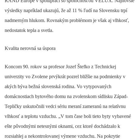
RAND Europe v spolupráci so spoločnosťou VELUX. Najnovšie
výsledky napríklad ukazujú, že až 11 % ľudí na Slovensku trpí
nadmerným hlukom. Rovnakým problémom je však aj vlhkosť,
nedostatok tepla a svetla.
Kvalita nerovná sa úspora
Koncom 90. rokov sa profesor Jozef Štefko z Technickej
univerzity vo Zvolene prvýkrát pozrel bližšie na podmienky v
akých býva bežná slovenská rodina. Vo vytypovaných
domácnostiach bytového domu na zvolenskom sídlisku Západ-
Tepličky uskutočnili vedci sériu meraní zameranú na relatívnu
vlhkosť a teplotu vzduchu. „V tom čase boli tieto byty vybavené
ešte pôvodnými netesnými oknami, cez ktoré dochádzalo k
rozsiahlej a nekontrolovanej výmene vzduchu. Na pokrytie