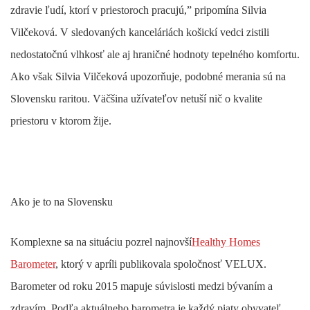
zdravie ľudí, ktorí v priestoroch pracujú,” pripomína Silvia
Vilčeková. V sledovaných kanceláriách košickí vedci zistili
nedostatočnú vlhkosť ale aj hraničné hodnoty tepelného komfortu.
Ako však Silvia Vilčeková upozorňuje, podobné merania sú na
Slovensku raritou. Väčšina užívateľov netuší nič o kvalite
priestoru v ktorom žije.
Ako je to na Slovensku
Komplexne sa na situáciu pozrel najnovší
Healthy Homes
Barometer
, ktorý v apríli publikovala spoločnosť VELUX.
Barometer od roku 2015 mapuje súvislosti medzi bývaním a
zdravím. Podľa aktuálneho barometra je každý piaty obyvateľ