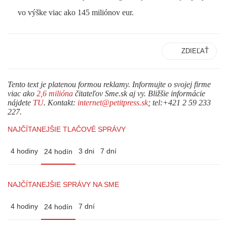
vo výške viac ako 145 miliónov eur.
ZDIEĽAŤ
Tento text je platenou formou reklamy. Informujte o svojej firme
viac ako
2,6 milióna
čitateľov Sme.sk aj vy. Bližšie informácie
nájdete
TU
. Kontakt:
internet@petitpress.sk
; tel:+421 2 59 233
227.
NAJČÍTANEJŠIE TLAČOVÉ SPRÁVY
4 hodiny
3 dni
7 dní
24 hodín
NAJČÍTANEJŠIE SPRÁVY NA SME
4 hodiny
7 dní
24 hodín