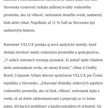
Slovenska vystavený rizikám zníženej kvality vnútorného
prostredia, ako sú vlhkosť, nedostatok denného svetla, nadmerný
hluk alebo chlad. Napríklad, až 11 % ľudí na Slovensku trpí
nadmerným hlukom.
Barometer VELUX ponúka aj nové analytické metódy, ktoré
sledujú súvislosť medzi vnútorným prostredím a spokojnosťou.
„V našich zisteniach rezonuje poznatok, že pokiaľ trpíte chladom
alebo nedostatkom svetla, ste menej šťastní,“ všíma si Ondřej
Boreš, Corporate Affairs director spoločnosti VELUX pre Českú
republiku a Slovensko. „Zdravotné dôsledky rizikových aspektov
vnútorného prostredia, ako sú hluk, vlhkosť, nedostatok tepla a
svetla, sú už dobre zdokumentované a prejavujú sa vo forme
astmy, dýchacích problémov a kardiovaskulárnych ochorení. Ak