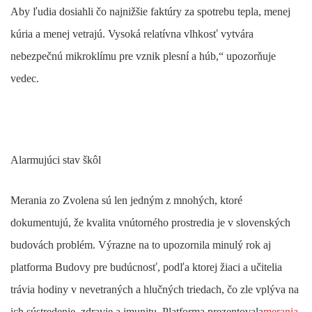
Aby ľudia dosiahli čo najnižšie faktúry za spotrebu tepla, menej
kúria a menej vetrajú. Vysoká relatívna vlhkosť vytvára
nebezpečnú mikroklímu pre vznik plesní a húb,“ upozorňuje
vedec.
Alarmujúci stav škôl
Merania zo Zvolena sú len jedným z mnohých, ktoré
dokumentujú, že kvalita vnútorného prostredia je v slovenských
budovách problém. Výrazne na to upozornila minulý rok aj
platforma Budovy pre budúcnosť, podľa ktorej žiaci a učitelia
trávia hodiny v nevetraných a hlučných triedach, čo zle vplýva na
ich sústredenie, zdravie a imunitu. Platforma prezentovala
merania