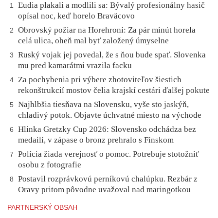
Ľudia plakali a modlili sa: Bývalý profesionálny hasič
1
opísal noc, keď horelo Braväcovo
Obrovský požiar na Horehroní: Za pár minút horela
2
celá ulica, oheň mal byť založený úmyselne
Ruský vojak jej povedal, že s ňou bude spať. Slovenka
3
mu pred kamarátmi vrazila facku
Za pochybenia pri výbere zhotoviteľov šiestich
4
rekonštrukcií mostov čelia krajskí cestári ďalšej pokute
Najhlbšia tiesňava na Slovensku, vyše sto jaskýň,
5
chladivý potok. Objavte úchvatné miesto na východe
Hlinka Gretzky Cup 2026: Slovensko odchádza bez
6
medailí, v zápase o bronz prehralo s Fínskom
Polícia žiada verejnosť o pomoc. Potrebuje stotožniť
7
osobu z fotografie
Postavil rozprávkovú perníkovú chalúpku. Rezbár z
8
Oravy pritom pôvodne uvažoval nad maringotkou
PARTNERSKÝ OBSAH