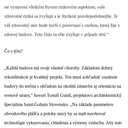
ste vystavení všetkým štyrom rizikovým aspektom, vaše
zdravotné riziká sa zvyšujú a je štyrikrát pravdepodobnejšie, že
váš zdravotný stav bude horší v porovnaní s osobou, ktorá žije v
zdravej budove. Toto číslo sa ešte zvyšuje v prípade detí.“
Čo s tým?
„Každá budova má svoje vlastné choroby. Základom dobrej
rekonštrukcie je kvalitný projekt. Ten musí zohľadniť osadenie
budovy do terénu s ohľadom na okolitú zástavbu aj orientáciu na
svetové strany,“ hovorí Tomáš Guniš, projektovo architektonický
špecialista Saint-Gobain Slovensko. „Na základe parametrov
obvodového plášťa a polohy stavy by sa mali navrhovať
technológie vykurovania, chladenia a výmeny vzduchu. Aby toto