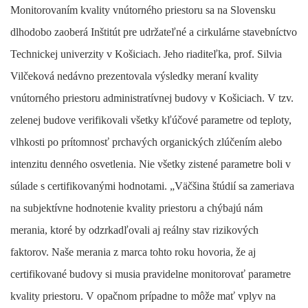
Monitorovaním kvality vnútorného priestoru sa na Slovensku
dlhodobo zaoberá Inštitút pre udržateľné a cirkulárne stavebníctvo
Technickej univerzity v Košiciach. Jeho riaditeľka, prof. Silvia
Vilčeková nedávno prezentovala výsledky meraní kvality
vnútorného priestoru administratívnej budovy v Košiciach. V tzv.
zelenej budove verifikovali všetky kľúčové parametre od teploty,
vlhkosti po prítomnosť prchavých organických zlúčením alebo
intenzitu denného osvetlenia. Nie všetky zistené parametre boli v
súlade s certifikovanými hodnotami. „Väčšina štúdií sa zameriava
na subjektívne hodnotenie kvality priestoru a chýbajú nám
merania, ktoré by odzrkadľovali aj reálny stav rizikových
faktorov. Naše merania z marca tohto roku hovoria, že aj
certifikované budovy si musia pravidelne monitorovať parametre
kvality priestoru. V opačnom prípadne to môže mať vplyv na