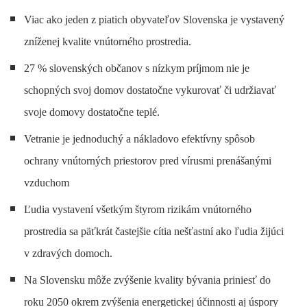
Viac ako jeden z piatich obyvateľov Slovenska je vystavený
zníženej kvalite vnútorného prostredia.
27 % slovenských občanov s nízkym príjmom nie je
schopných svoj domov dostatočne vykurovať či udržiavať
svoje domovy dostatočne teplé.
Vetranie je jednoduchý a nákladovo efektívny spôsob
ochrany vnútorných priestorov pred vírusmi prenášanými
vzduchom
Ľudia vystavení všetkým štyrom rizikám vnútorného
prostredia sa päťkrát častejšie cítia nešťastní ako ľudia žijúci
v zdravých domoch.
Na Slovensku môže zvýšenie kvality bývania priniesť do
roku 2050 okrem zvýšenia energetickej účinnosti aj úspory