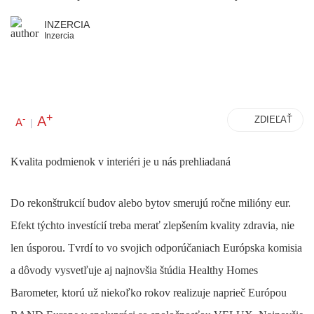
INZERCIA
Inzercia
+
A
-
ZDIEĽAŤ
A
|
Kvalita podmienok v interiéri je u nás prehliadaná
Do rekonštrukcií budov alebo bytov smerujú ročne milióny eur.
Efekt týchto investícií treba merať zlepšením kvality zdravia, nie
len úsporou. Tvrdí to vo svojich odporúčaniach Európska komisia
a dôvody vysvetľuje aj najnovšia štúdia Healthy Homes
Barometer, ktorú už niekoľko rokov realizuje naprieč Európou