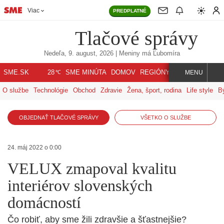
Viac
PREDPLATNÉ
Tlačové správy
Nedeľa, 9. august, 2026
| Meniny má
Ľubomíra
℃
SME.SK
SME MINÚTA
DOMOV
REGIÓNY
INDEX
SVET
28
MENU
O službe
Technológie
Obchod
Zdravie
Žena, šport, rodina
Life style
B
OBJEDNAŤ TLAČOVÉ SPRÁVY
VŠETKO O SLUŽBE
24. máj 2022 o 0:00
VELUX zmapoval kvalitu
interiérov slovenských
domácností
Čo robiť, aby sme žili zdravšie a šťastnejšie?