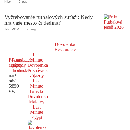
Niké
5. aug
Vyžrebovanie futbalových súťaží: Kedy
hrá vaše mesto či dedina?
INZERCIA
4. aug
Dovolenka
Reštaurácie
Last
Poznávacie
Poznávacie
Minute
zájazdy
zájazdy
Dovolenka
Turecko
Taliansko
Poznávacie
už
už
zájazdy
od
od
Last
599
699
Minute
€
€
Turecko
Dovolenka
Maldivy
Last
Minute
Egypt