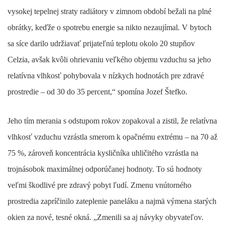
vysokej tepelnej straty radiátory v zimnom období bežali na plné
obrátky, keďže o spotrebu energie sa nikto nezaujímal. V bytoch
sa síce darilo udržiavať prijateľnú teplotu okolo 20 stupňov
Celzia, avšak kvôli ohrievaniu veľkého objemu vzduchu sa jeho
relatívna vlhkosť pohybovala v nízkych hodnotách pre zdravé
prostredie – od 30 do 35 percent,“ spomína Jozef Štefko.
Jeho tím merania s odstupom rokov zopakoval a zistil, že relatívna
vlhkosť vzduchu vzrástla smerom k opačnému extrému – na 70 až
75 %, zároveň koncentrácia kysličníka uhličitého vzrástla na
trojnásobok maximálnej odporúčanej hodnoty. To sú hodnoty
veľmi škodlivé pre zdravý pobyt ľudí. Zmenu vnútorného
prostredia zapríčinilo zateplenie paneláku a najmä výmena starých
okien za nové, tesné okná. „Zmenili sa aj návyky obyvateľov.