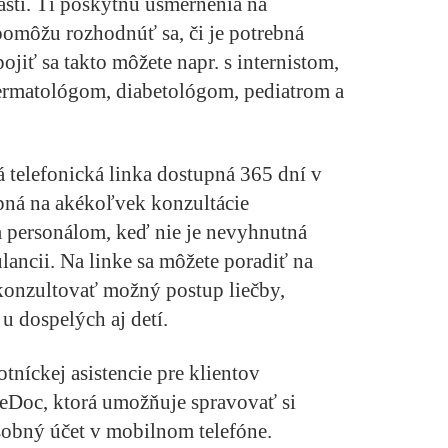
asti. Tí poskytnú usmernenia na
pomôžu rozhodnúť sa, či je potrebná
jiť sa takto môžete napr. s internistom,
rmatológom, diabetológom, pediatrom a
telefonická linka dostupná 365 dní v
pná na akékoľvek konzultácie
 personálom, keď nie je nevyhnutná
ancii. Na linke sa môžete poradiť na
konzultovať možný postup liečby,
u dospelých aj detí.
níckej asistencie pre klientov
leDoc
, ktorá umožňuje spravovať si
sobný účet v mobilnom telefóne.