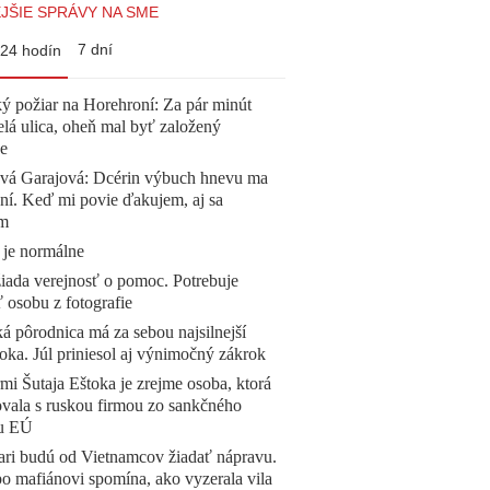
JŠIE SPRÁVY NA SME
7 dní
24 hodín
ý požiar na Horehroní: Za pár minút
elá ulica, oheň mal byť založený
e
ová Garajová: Dcérin výbuch hnevu ma
ní. Keď mi povie ďakujem, aj sa
ím
 je normálne
žiada verejnosť o pomoc. Potrebuje
ť osobu z fotografie
á pôrodnica má za sebou najsilnejší
oka. Júl priniesol aj výnimočný zákrok
mi Šutaja Eštoka je zrejme osoba, ktorá
vala s ruskou firmou zo sankčného
u EÚ
ari budú od Vietnamcov žiadať nápravu.
o mafiánovi spomína, ako vyzerala vila