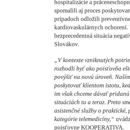
hospitalizácie a prácenescho
spomalili aj proces poskytova
prípadoch odložili preventívne
kardiovaskulárnych ochorení. 
bezprecedentná situácia negat
Slovákov.
„V kontexte vzniknutých potrieb
rozhodli byť ako poisťovňa ešte
povýšiť na novú úroveň. Naším
poskytovať klientom istotu, k
im však chceme dávať pridanú 
situáciách tu a teraz. Preto s
asistenčné služby o praktické, 
kategórie telemedicíny,“
uvádz
poisťovne KOOPERATIVA.