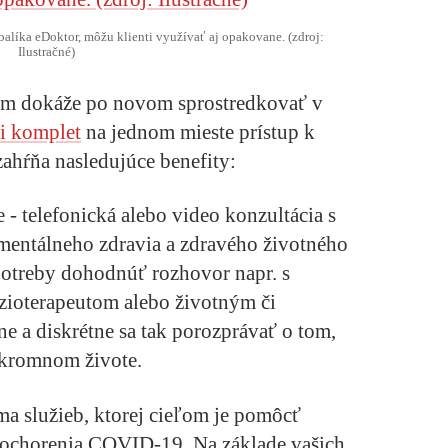
balíka eDoktor, môžu klienti využívať aj opakovane. (zdroj:
Ilustračné)
 dokáže po novom sprostredkovať v
i komplet
na jednom mieste prístup k
 zahŕňa nasledujúce benefity:
e
- telefonická alebo video konzultácia s
mentálneho zdravia a zdravého životného
 potreby dohodnúť rozhovor napr. s
zioterapeutom alebo životným či
 a diskrétne sa tak porozprávať o tom,
úkromnom živote.
ma služieb, ktorej cieľom je pomôcť
y ochorenia COVID-19. Na základe vašich