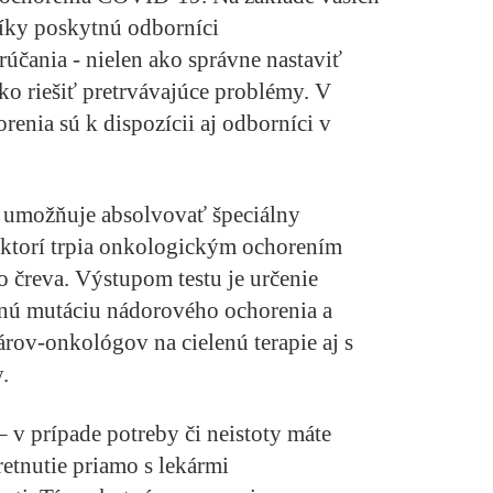
níky poskytnú odborníci
účania - nielen ako správne nastaviť
ako riešiť pretrvávajúce problémy. V
renia sú k dispozícii aj odborníci v
 umožňuje absolvovať špeciálny
, ktorí trpia onkologickým ochorením
o čreva. Výstupom testu je určenie
nú mutáciu nádorového ochorenia a
rov-onkológov na cielenú terapie aj s
.
 v prípade potreby či neistoty máte
etnutie priamo s lekármi