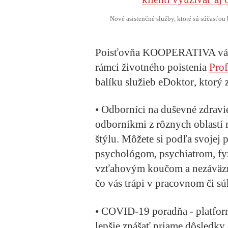
Nové asistenčné služby, ktoré sú súčasťou 
Poisťovňa KOOPERATIVA vám
rámci životného poistenia
Prof
balíku služieb
eDoktor
, ktorý
•
Odborníci na duševné zdravi
odborníkmi z rôznych oblastí 
štýlu. Môžete si podľa svojej
psychológom, psychiatrom, fy
vzťahovým koučom a nezáväzne
čo vás trápi v pracovnom či s
•
COVID-19 poradňa
- platfor
lepšie znášať priame dôsledk