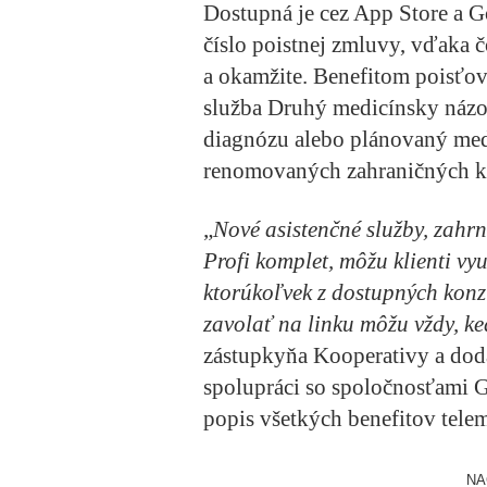
Dostupná je cez App Store a Go
číslo poistnej zmluvy, vďaka 
a okamžite. Benefitom poisť
služba
Druhý medicínsky názo
diagnózu alebo plánovaný med
renomovaných zahraničných kl
„
Nové asistenčné služby, zahr
Profi komplet, môžu klienti v
ktorúkoľvek z dostupných konzu
zavolať na linku môžu vždy, k
zástupkyňa Kooperativy a dodá
spolupráci so spoločnosťami G
popis všetkých benefitov tele
NA