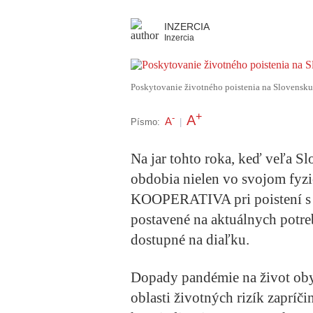
INZERCIA
Inzercia
Poskytovanie životného poistenia na Slovensku 
+
A
-
A
Písmo:
|
Na jar tohto roka, keď veľa S
obdobia nielen vo svojom fyzi
KOOPERATIVA pri poistení s r
postavené na aktuálnych potreb
dostupné na diaľku.
Dopady pandémie na život oby
oblasti životných rizík zapríči