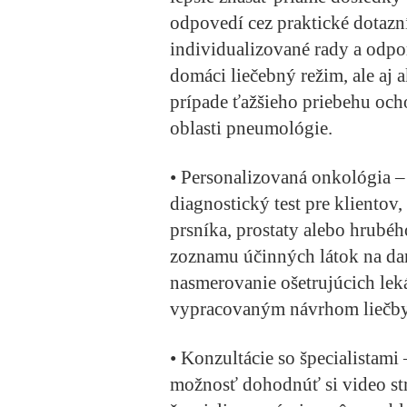
odpovedí cez praktické dotaz
individualizované rady a odpor
domáci liečebný režim, ale aj 
prípade ťažšieho priebehu ocho
oblasti pneumológie.
•
Personalizovaná onkológia
–
diagnostický test pre klientov
prsníka, prostaty alebo hrubéh
zoznamu účinných látok na da
nasmerovanie ošetrujúcich leká
vypracovaným návrhom liečby
•
Konzultácie so špecialistami
–
možnosť dohodnúť si video str