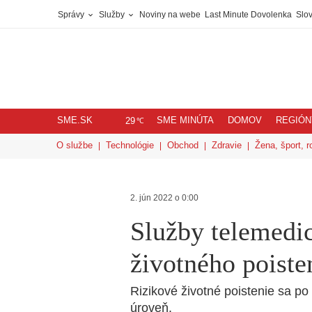
Správy
Služby
Noviny na webe
Last Minute Dovolenka
Slov
SME.SK
SME MINÚTA
DOMOV
REGIÓN
℃
29
O službe
Technológie
Obchod
Zdravie
Žena, šport, r
2. jún 2022 o 0:00
Služby telemedic
životného poiste
Rizikové životné poistenie sa 
úroveň.