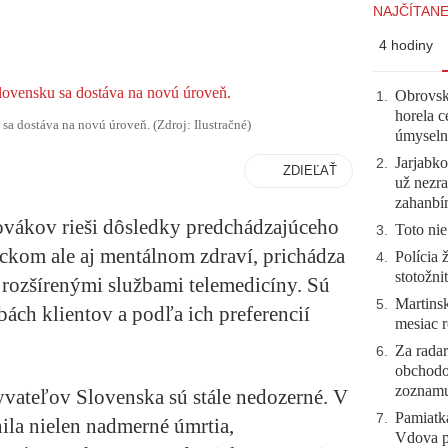
NAJČÍTANE
4 hodiny
Obrovsk
1
.
horela c
sa dostáva na novú úroveň. (Zdroj: Ilustračné)
úmyseln
Jarjabk
2
.
ZDIEĽAŤ
už nezra
zahanb
lovákov rieši dôsledky predchádzajúceho
Toto nie
3
.
ckom ale aj mentálnom zdraví, prichádza
Polícia 
4
.
stotožni
ozšírenými službami telemedicíny. Sú
Martinsk
5
.
ách klientov a podľa ich preferencií
mesiac r
Za radar
6
.
obchodo
zoznam
vateľov Slovenska sú stále nedozerné. V
Pamiatk
7
.
nila nielen nadmerné úmrtia,
Vdova p