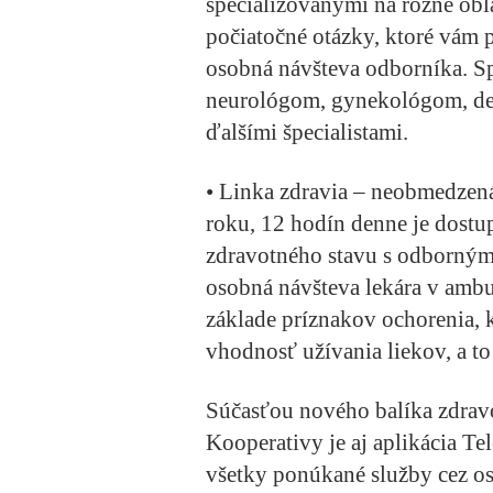
špecializovanými na rôzne obl
počiatočné otázky, ktoré vám 
osobná návšteva odborníka. Spo
neurológom, gynekológom, de
ďalšími špecialistami.
•
Linka zdravia
– neobmedzená 
roku, 12 hodín denne je dostu
zdravotného stavu s odborným
osobná návšteva lekára v ambul
základe príznakov ochorenia, 
vhodnosť užívania liekov, a to 
Súčasťou nového balíka zdravot
Kooperativy je aj
aplikácia Te
všetky ponúkané služby cez o