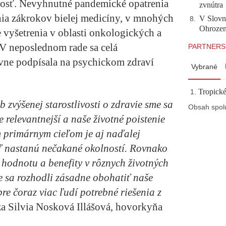
pnosť. Nevyhnutné pandemické opatrenia
zvnútra
nia zákrokov bielej medicíny, v mnohých
V Slovn
8
.
Ohrozeni
 vyšetrenia v oblasti onkologických a
V neposlednom rade sa celá
PARTNERS
ívne podpísala na psychickom zdraví
Vybrané
Tropické
 zvýšenej starostlivosti o zdravie sme sa
Obsah spol
 relevantnejší a naše životné poistenie
 primárnym cieľom je aj naďalej
eď nastanú nečakané okolností. Rovnako
hodnotu a benefity v rôznych životných
me sa rozhodli zásadne obohatiť naše
pre čoraz viac ľudí potrebné riešenia z
a Silvia Nosková Illášová, hovorkyňa