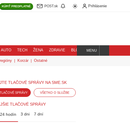
Prihlásenie
POST.sk
KÚPIŤ
PREDPLATNÉ
AUTO
TECH
ŽENA
ZDRAVIE
BLOG
MENU
Hľadaj
regióny
Korzár
Ostatné
JTE TLAČOVÉ SPRÁVY NA SME.SK
TLAČOVÉ SPRÁVY
VŠETKO O SLUŽBE
JŠIE TLAČOVÉ SPRÁVY
3 dni
7 dní
24 hodín