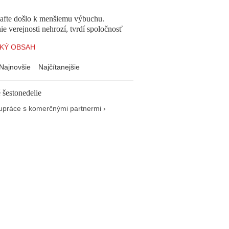
afte došlo k menšiemu výbuchu.
e verejnosti nehrozí, tvrdí spoločnosť
KÝ OBSAH
Najnovšie
Najčítanejšie
 šestonedelie
upráce s komerčnými partnermi ›