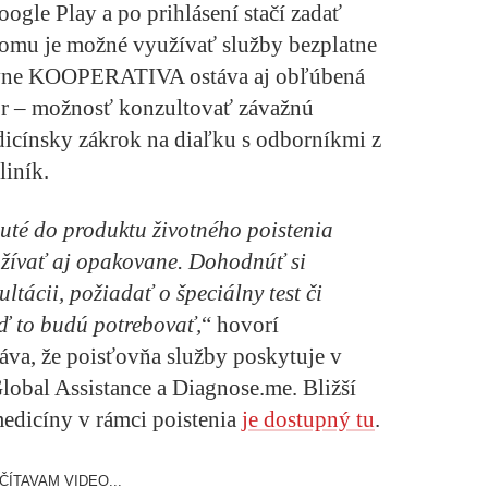
ogle Play a po prihlásení stačí zadať
čomu je možné využívať služby bezplatne
ovne KOOPERATIVA ostáva aj obľúbená
r
– možnosť konzultovať závažnú
icínsky zákrok na diaľku s odborníkmi z
iník.
nuté do produktu životného poistenia
yužívať aj opakovane. Dohodnúť si
ltácii, požiadať o špeciálny test či
eď to budú potrebovať,
“ hovorí
va, že poisťovňa služby poskytuje v
lobal Assistance a Diagnose.me. Bližší
medicíny v rámci poistenia
je dostupný tu
.
ČÍTAVAM VIDEO...