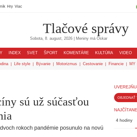
ník
Hry
Viac
Tlačové správy
Sobota, 8. august, 2026
| Meniny má
Oskar
Y
INDEX
SVET
ŠPORT
KOMENTÁRE
KULTÚRA
VIDEO
odina
Life style
Bývanie
Motorizmus
Cestovanie
Financie
MY 
UVEREJŇU
íny sú už súčasťou
OBJEDNAŤ 
NAJČÍTANE
nia
4 hodiny
po dvoch rokoch pandémie posunulo na novú