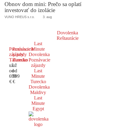
Obnov dom mini: Prečo sa oplatí
investovať do izolácie
VUNO HREUS s.r.o.
3. aug
Dovolenka
Reštaurácie
Last
Poznávacie
Poznávacie
Minute
zájazdy
zájazdy
Dovolenka
Taliansko
Turecko
Poznávacie
už
už
zájazdy
od
od
Last
699
599
Minute
€
€
Turecko
Dovolenka
Maldivy
Last
Minute
Egypt