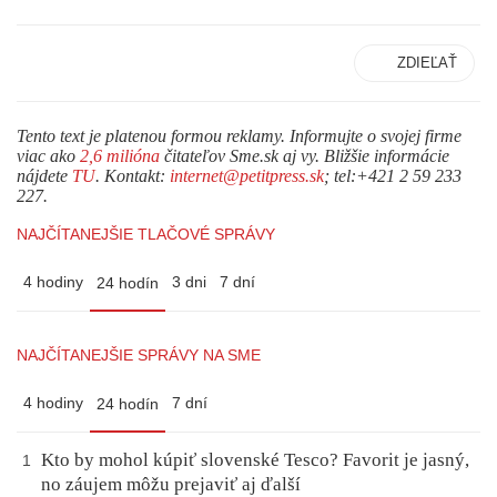
ZDIEĽAŤ
Tento text je platenou formou reklamy. Informujte o svojej firme
viac ako
2,6 milióna
čitateľov Sme.sk aj vy. Bližšie informácie
nájdete
TU
. Kontakt:
internet@petitpress.sk
; tel:+421 2 59 233
227.
NAJČÍTANEJŠIE TLAČOVÉ SPRÁVY
4 hodiny
3 dni
7 dní
24 hodín
NAJČÍTANEJŠIE SPRÁVY NA SME
4 hodiny
7 dní
24 hodín
Kto by mohol kúpiť slovenské Tesco? Favorit je jasný,
1
no záujem môžu prejaviť aj ďalší