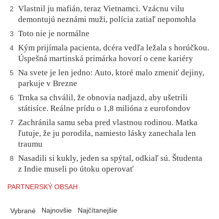
Vlastnil ju mafián, teraz Vietnamci. Vzácnu vilu
2
demontujú neznámi muži, polícia zatiaľ nepomohla
Toto nie je normálne
3
Kým prijímala pacienta, dcéra vedľa ležala s horúčkou.
4
Úspešná martinská primárka hovorí o cene kariéry
Na svete je len jedno: Auto, ktoré malo zmeniť dejiny,
5
parkuje v Brezne
Trnka sa chválil, že obnovia nadjazd, aby ušetrili
6
státisíce. Reálne prídu o 1,8 milióna z eurofondov
Zachránila samu seba pred vlastnou rodinou. Matka
7
ľutuje, že ju porodila, namiesto lásky zanechala len
traumu
Nasadili si kukly, jeden sa spýtal, odkiaľ sú. Študenta
8
z Indie museli po útoku operovať
PARTNERSKÝ OBSAH
Najnovšie
Najčítanejšie
Vybrané