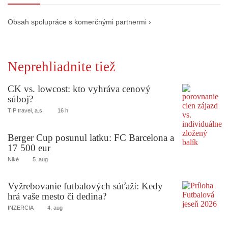
Obsah spolupráce s komerčnými partnermi ›
Neprehliadnite tiež
CK vs. lowcost: kto vyhráva cenový
súboj?
TIP travel, a.s.
16 h
Berger Cup posunul latku: FC Barcelona a
17 500 eur
Niké
5. aug
Vyžrebovanie futbalových súťaží: Kedy
hrá vaše mesto či dedina?
INZERCIA
4. aug