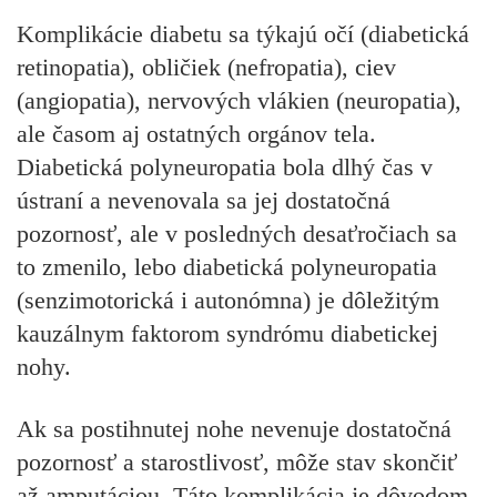
Komplikácie diabetu sa týkajú očí (diabetická
retinopatia), obličiek (nefropatia), ciev
(angiopatia), nervových vlákien (neuropatia),
ale časom aj ostatných orgánov tela.
Diabetická polyneuropatia bola dlhý čas v
ústraní a nevenovala sa jej dostatočná
pozornosť, ale v posledných desaťročiach sa
to zmenilo, lebo diabetická polyneuropatia
(senzimotorická i autonómna) je dôležitým
kauzálnym faktorom syndrómu diabetickej
nohy.
Ak sa postihnutej nohe nevenuje dostatočná
pozornosť a starostlivosť, môže stav skončiť
až amputáciou. Táto komplikácia je dôvodom