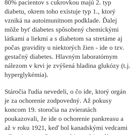
80% pacientov s cukrovkou majú 2. typ
diabetu, okrem toho existuje typ 1., ktorý
vzniká na autoimunitnom podklade. Ďalej
môže byť diabetes spôsobený chemickými
látkami a liekmi a s diabetom sa stretáme aj
počas gravidity u niektorých žien - ide o tzv.
gestačný diabetes. Hlavným laboratórnym
nálezom v krvi je zvýšená hladina glukózy (t.j.
hyperglykémia).
Stáročia ľudia nevedeli, o čo ide, ktorý orgán
je za ochorenie zodpovedný. Až pokusy
koncom 19. storočia na zvieratách
poukazovali, že ide o ochorenie pankreasu a
až v roku 1921, keď bol kanadskými vedcami