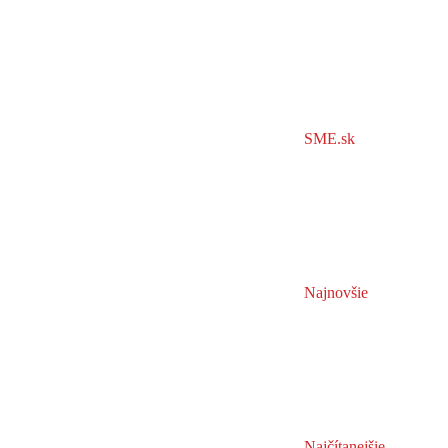
SME.sk
Najnovšie
Najčítanejšie