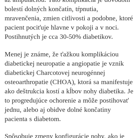
bolestí dolných končatín, tŕpnutia,
mravenčenia, zmien citlivosti a podobne, ktoré
pacient pociťuje hlavne v pokoji a v noci.
Postihnutých je cca 30-50% diabetikov.
Menej je známe, že ťažkou komplikáciou
diabetickej neuropatie a angiopatie je vznik
diabetickej Charcotovej neurogénnej
osteoarthropatie (CHOA), ktorá sa manifestuje
ako deštrukcia kostí a kĺbov nohy diabetika. Je
to progredujúce ochorenie a môže postihovať
jednu, alebo aj obidve dolné končatiny
pacienta s diabetom.
Spôsobuje zmeny konfigurácie nohy, ako je