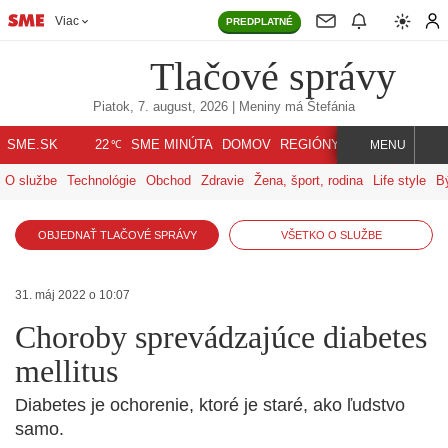
Viac
PREDPLATNÉ
Tlačové správy
Piatok, 7. august, 2026
| Meniny má
Štefánia
℃
SME.SK
SME MINÚTA
DOMOV
REGIÓNY
INDEX
SVET
22
MENU
O službe
Technológie
Obchod
Zdravie
Žena, šport, rodina
Life style
B
OBJEDNAŤ TLAČOVÉ SPRÁVY
VŠETKO O SLUŽBE
31. máj 2022 o 10:07
Choroby sprevádzajúce diabetes
mellitus
Diabetes je ochorenie, ktoré je staré, ako ľudstvo
samo.