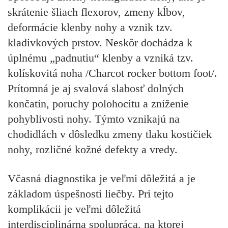
skrátenie šliach flexorov, zmeny kĺbov,
deformácie klenby nohy a vznik tzv.
kladivkových prstov. Neskôr dochádza k
úplnému „padnutiu“ klenby a vzniká tzv.
kolískovitá noha /Charcot rocker bottom foot/.
Prítomná je aj svalová slabosť dolných
končatín, poruchy polohocitu a zníženie
pohyblivosti nohy. Týmto vznikajú na
chodidlách v dôsledku zmeny tlaku kostičiek
nohy, rozličné kožné defekty a vredy.
Včasná diagnostika je veľmi dôležitá a je
základom úspešnosti liečby. Pri tejto
komplikácii je veľmi dôležitá
interdisciplinárna spolupráca, na ktorej