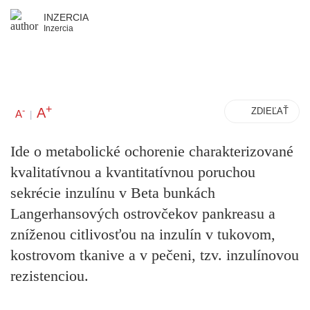
INZERCIA
Inzercia
+
A
-
ZDIEĽAŤ
A
|
Ide o metabolické ochorenie charakterizované
kvalitatívnou a kvantitatívnou poruchou
sekrécie inzulínu v Beta bunkách
Langerhansových ostrovčekov pankreasu a
zníženou citlivosťou na inzulín v tukovom,
kostrovom tkanive a v pečeni, tzv. inzulínovou
rezistenciou.