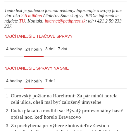
Tento text je platenou formou reklamy. Informujte o svojej firme
viac ako
2,6 milióna
čitateľov Sme.sk aj vy. Bližšie informácie
nájdete
TU
. Kontakt:
internet@petitpress.sk
; tel:+421 2 59 233
227.
NAJČÍTANEJŠIE TLAČOVÉ SPRÁVY
4 hodiny
3 dni
7 dní
24 hodín
NAJČÍTANEJŠIE SPRÁVY NA SME
4 hodiny
7 dní
24 hodín
Obrovský požiar na Horehroní: Za pár minút horela
1
celá ulica, oheň mal byť založený úmyselne
Ľudia plakali a modlili sa: Bývalý profesionálny hasič
2
opísal noc, keď horelo Braväcovo
Za pochybenia pri výbere zhotoviteľov šiestich
3