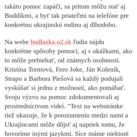
takáto pomoc zapáči, sa pritom môžu stať aj
Buddíkmi, a byť tak priateľmi na telefóne pre
konkrétnu ukrajinskú rodinu aj dlhodobo.
Na webe
budlaska.o2.sk
ľudia nájdu
konkrétne spôsoby pomoci, aj s ukážkami, ako
to môže prebiehať, od známych osobností.
Kristína Tormová, Fero Joke, Ján Koleník,
Strapo a Barbora Piešová
sa každý podujali
vyskúšať si jednu z možností, ako pomáhať.
Svoju výzvu na pomoc zdokumentovali aj
prostredníctvom videí. "Text na webstránke
tiež ukazuje, že k porozumeniu medzi nami a
Ukrajincami môže dôjsť aj napriek tomu, že
hovoríme inými jazykmi. Síce máme niektoré