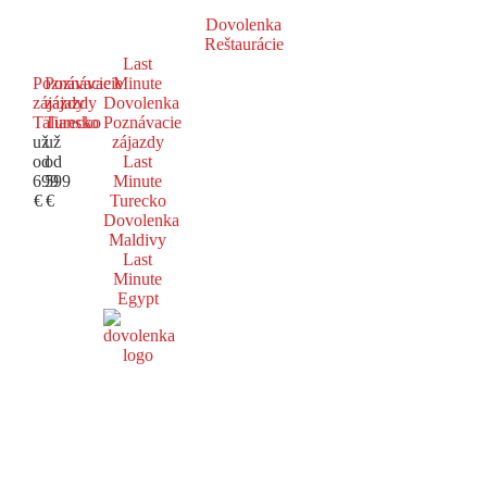
Dovolenka
Reštaurácie
Last
Poznávacie
Poznávacie
Minute
zájazdy
zájazdy
Dovolenka
Taliansko
Turecko
Poznávacie
už
už
zájazdy
od
od
Last
699
599
Minute
€
€
Turecko
Dovolenka
Maldivy
Last
Minute
Egypt