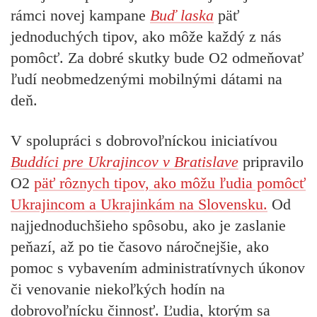
rámci novej kampane
Buď laska
päť
jednoduchých tipov, ako môže každý z nás
pomôcť. Za dobré skutky bude O2 odmeňovať
ľudí neobmedzenými mobilnými dátami na
deň.
V spolupráci s dobrovoľníckou iniciatívou
Buddíci pre Ukrajincov v Bratislave
pripravilo
O2
päť rôznych tipov, ako môžu ľudia pomôcť
Ukrajincom a Ukrajinkám na Slovensku.
Od
najjednoduchšieho spôsobu, ako je zaslanie
peňazí, až po tie časovo náročnejšie, ako
pomoc s vybavením administratívnych úkonov
či venovanie niekoľkých hodín na
dobrovoľnícku činnosť. Ľudia, ktorým sa