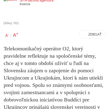
SITA tlačová agentúra
Inzercia
(Zdroj: O2)
+
A
-
ZDIEĽAŤ
A
|
Telekomunikačný operátor O2, ktorý
pravidelne reflektuje na spoločenské témy,
chce aj v tomto období oživiť u ľudí na
Slovensku záujem o zapojenie do pomoci
Ukrajincom a Ukrajinkám, ktorí k nám utiekli
pred vojnou. Spolu so známymi osobnosťami,
svojimi zamestnancami a v spolupráci s
dobrovoľníckou iniciatívou Buddíci pre
Ukrajincov prinášajú slovenskej verejnosti v