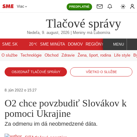
Viac
PREDPLATNÉ
Tlačové správy
Nedeľa, 9. august, 2026
| Meniny má
Ľubomíra
℃
SME.SK
SME MINÚTA
DOMOV
REGIÓNY
INDEX
SVET
20
MENU
O službe
Technológie
Obchod
Zdravie
Žena, šport, rodina
Life style
B
OBJEDNAŤ TLAČOVÉ SPRÁVY
VŠETKO O SLUŽBE
8. jún 2022 o 15:27
O2 chce povzbudiť Slovákov k
pomoci Ukrajine
Za odmenu im dá neobmedzené dáta.