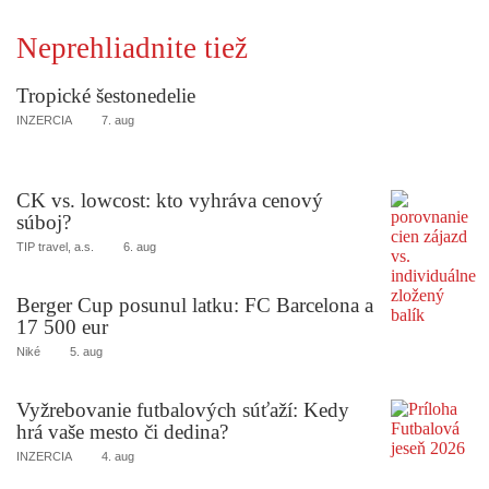
Neprehliadnite tiež
Tropické šestonedelie
INZERCIA
7. aug
CK vs. lowcost: kto vyhráva cenový
súboj?
TIP travel, a.s.
6. aug
Berger Cup posunul latku: FC Barcelona a
17 500 eur
Niké
5. aug
Vyžrebovanie futbalových súťaží: Kedy
hrá vaše mesto či dedina?
INZERCIA
4. aug