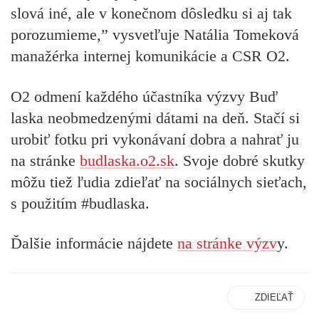
slová iné, ale v konečnom dôsledku si aj tak
porozumieme,” vysvetľuje Natália Tomeková
manažérka internej komunikácie a CSR O2.
O2 odmení každého účastníka výzvy Buď
laska neobmedzenými dátami na deň. Stačí si
urobiť fotku pri vykonávaní dobra a nahrať ju
na stránke
budlaska.o2.sk
. Svoje dobré skutky
môžu tiež ľudia zdieľať na sociálnych sieťach,
s použitím #budlaska.
Ďalšie informácie nájdete
na stránke výzv
y.
ZDIEĽAŤ