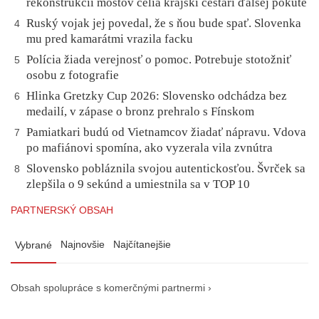
rekonštrukcií mostov čelia krajskí cestári ďalšej pokute
Ruský vojak jej povedal, že s ňou bude spať. Slovenka
4
mu pred kamarátmi vrazila facku
Polícia žiada verejnosť o pomoc. Potrebuje stotožniť
5
osobu z fotografie
Hlinka Gretzky Cup 2026: Slovensko odchádza bez
6
medailí, v zápase o bronz prehralo s Fínskom
Pamiatkari budú od Vietnamcov žiadať nápravu. Vdova
7
po mafiánovi spomína, ako vyzerala vila zvnútra
Slovensko pobláznila svojou autentickosťou. Švrček sa
8
zlepšila o 9 sekúnd a umiestnila sa v TOP 10
PARTNERSKÝ OBSAH
Najnovšie
Najčítanejšie
Vybrané
Obsah spolupráce s komerčnými partnermi ›