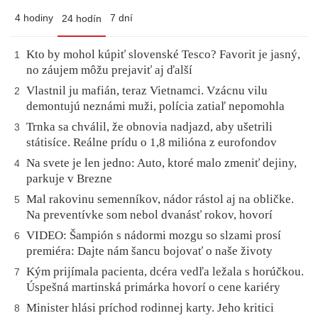
4 hodiny
7 dní
24 hodín
Kto by mohol kúpiť slovenské Tesco? Favorit je jasný,
1
no záujem môžu prejaviť aj ďalší
Vlastnil ju mafián, teraz Vietnamci. Vzácnu vilu
2
demontujú neznámi muži, polícia zatiaľ nepomohla
Trnka sa chválil, že obnovia nadjazd, aby ušetrili
3
státisíce. Reálne prídu o 1,8 milióna z eurofondov
Na svete je len jedno: Auto, ktoré malo zmeniť dejiny,
4
parkuje v Brezne
Mal rakovinu semenníkov, nádor rástol aj na obličke.
5
Na preventívke som nebol dvanásť rokov, hovorí
VIDEO: Šampión s nádormi mozgu so slzami prosí
6
premiéra: Dajte nám šancu bojovať o naše životy
Kým prijímala pacienta, dcéra vedľa ležala s horúčkou.
7
Úspešná martinská primárka hovorí o cene kariéry
Minister hlási príchod rodinnej karty. Jeho kritici
8