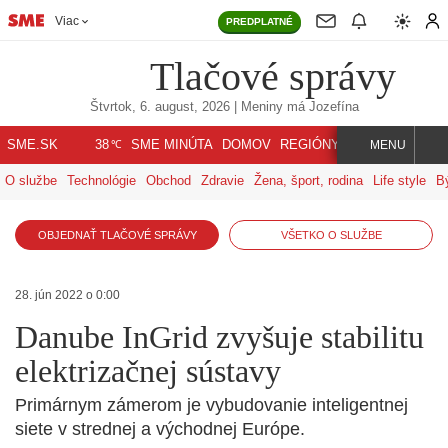
Viac
PREDPLATNÉ
Tlačové správy
Štvrtok, 6. august, 2026
| Meniny má
Jozefína
℃
SME.SK
SME MINÚTA
DOMOV
REGIÓNY
INDEX
SVET
38
MENU
O službe
Technológie
Obchod
Zdravie
Žena, šport, rodina
Life style
B
OBJEDNAŤ TLAČOVÉ SPRÁVY
VŠETKO O SLUŽBE
28. jún 2022 o 0:00
Danube InGrid zvyšuje stabilitu
elektrizačnej sústavy
Primárnym zámerom je vybudovanie inteligentnej
siete v strednej a východnej Európe.