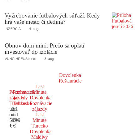
Vyžrebovanie futbalových súťaží: Kedy
hrá vaše mesto či dedina?
INZERCIA
4. aug
Obnov dom mini: Prečo sa oplatí
investovať do izolácie
VUNO HREUS s.r.o.
3. aug
Dovolenka
Reštaurácie
Last
Poznávacie
Poznávacie
Minute
zájazdy
zájazdy
Dovolenka
Turecko
Taliansko
Poznávacie
už
už
zájazdy
od
od
Last
599
699
Minute
€
€
Turecko
Dovolenka
Maldivy