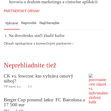
hovoria o drahom marketingu a cintoríne aplikácií
PARTNERSKÝ OBSAH
Najnovšie
Najčítanejšie
Vybrané
Na dovolenku stačí zbaliť kufor
Obsah spolupráce s komerčnými partnermi ›
Neprehliadnite tiež
CK vs. lowcost: kto vyhráva cenový
súboj?
TIP travel, a.s.
2 h
Berger Cup posunul latku: FC Barcelona a
17 500 eur
Niké
5. aug