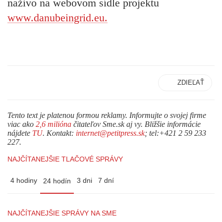
naživo na webovom sídle projektu
www.danubeingrid.eu.
ZDIEĽAŤ
Tento text je platenou formou reklamy. Informujte o svojej firme
viac ako
2,6 milióna
čitateľov Sme.sk aj vy. Bližšie informácie
nájdete
TU
. Kontakt:
internet@petitpress.sk
; tel:+421 2 59 233
227.
NAJČÍTANEJŠIE TLAČOVÉ SPRÁVY
4 hodiny
3 dni
7 dní
24 hodín
NAJČÍTANEJŠIE SPRÁVY NA SME