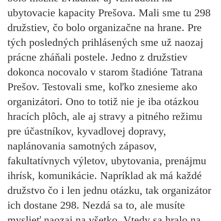
ubytovacie kapacity Prešova. Mali sme tu 298
družstiev, čo bolo organizačne na hrane. Pre
tých posledných prihlásených sme už naozaj
prácne zháňali postele. Jedno z družstiev
dokonca nocovalo v starom štadióne Tatrana
Prešov. Testovali sme, koľko znesieme ako
organizátori. Ono to totiž nie je iba otázkou
hracích plôch, ale aj stravy a pitného režimu
pre účastníkov, kyvadlovej dopravy,
naplánovania samotných zápasov,
fakultatívnych výletov, ubytovania, prenájmu
ihrísk, komunikácie. Napríklad ak má každé
družstvo čo i len jednu otázku, tak organizátor
ich dostane 298. Nezdá sa to, ale musíte
myslieť naozaj na všetko. Vtedy sa hralo na