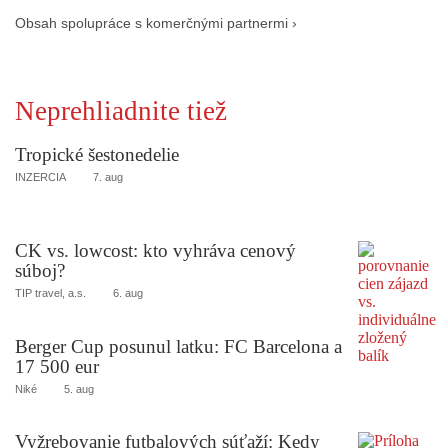
Obsah spolupráce s komerčnými partnermi ›
Neprehliadnite tiež
Tropické šestonedelie
INZERCIA
7. aug
CK vs. lowcost: kto vyhráva cenový
súboj?
TIP travel, a.s.
6. aug
Berger Cup posunul latku: FC Barcelona a
17 500 eur
Niké
5. aug
Vyžrebovanie futbalových súťaží: Kedy