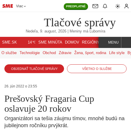
Viac
PREDPLATNÉ
Tlačové správy
Nedeľa, 9. august, 2026
| Meniny má
Ľubomíra
℃
SME.SK
SME MINÚTA
DOMOV
REGIÓNY
INDEX
SVET
14
MENU
O službe
Technológie
Obchod
Zdravie
Žena, šport, rodina
Life style
B
OBJEDNAŤ TLAČOVÉ SPRÁVY
VŠETKO O SLUŽBE
26. jún 2022 o 23:55
Prešovský Fragaria Cup
oslavuje 20 rokov
Organizátori sa tešia záujmu tímov, mnohé budú na
jubilejnom ročníku prvýkrát.