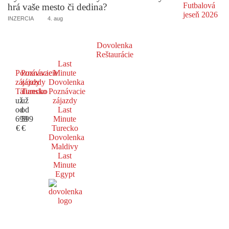
hrá vaše mesto či dedina?
INZERCIA
4. aug
Dovolenka
Reštaurácie
Last
Poznávacie
Poznávacie
Minute
zájazdy
zájazdy
Dovolenka
Taliansko
Turecko
Poznávacie
už
už
zájazdy
od
od
Last
699
599
Minute
€
€
Turecko
Dovolenka
Maldivy
Last
Minute
Egypt