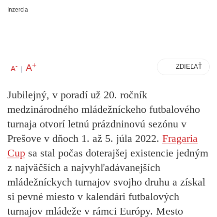
Inzercia
+
A
-
ZDIEĽAŤ
A
|
Jubilejný, v poradí už 20. ročník
medzinárodného mládežníckeho futbalového
turnaja otvorí letnú prázdninovú sezónu v
Prešove v dňoch 1. až 5. júla 2022.
Fragaria
Cup
sa stal počas doterajšej existencie jedným
z najväčších a najvyhľadávanejších
mládežníckych turnajov svojho druhu a získal
si pevné miesto v kalendári futbalových
turnajov mládeže v rámci Európy. Mesto