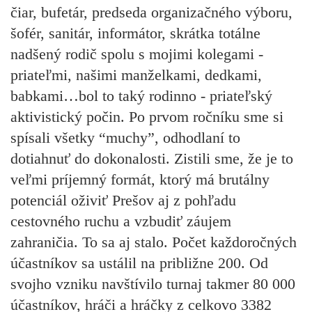
čiar, bufetár, predseda organizačného výboru,
šofér, sanitár, informátor, skrátka totálne
nadšený rodič spolu s mojimi kolegami -
priateľmi, našimi manželkami, dedkami,
babkami…bol to taký rodinno - priateľský
aktivistický počin. Po prvom ročníku sme si
spísali všetky “muchy”, odhodlaní to
dotiahnuť do dokonalosti. Zistili sme, že je to
veľmi príjemný formát, ktorý má brutálny
potenciál oživiť Prešov aj z pohľadu
cestovného ruchu a vzbudiť záujem
zahraničia. To sa aj stalo. Počet každoročných
účastníkov sa ustálil na približne 200. Od
svojho vzniku navštívilo turnaj takmer 80 000
účastníkov, hráči a hráčky z celkovo 3382