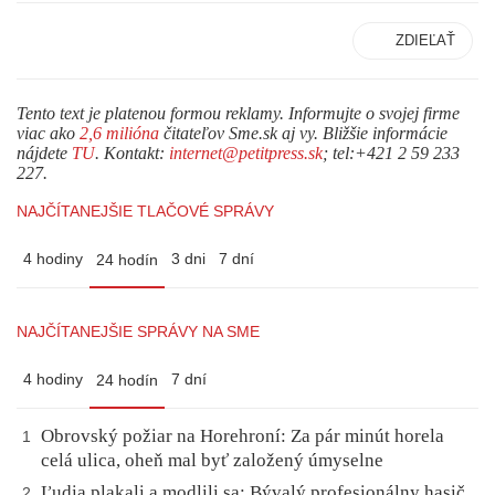
ZDIEĽAŤ
Tento text je platenou formou reklamy. Informujte o svojej firme
viac ako
2,6 milióna
čitateľov Sme.sk aj vy. Bližšie informácie
nájdete
TU
. Kontakt:
internet@petitpress.sk
; tel:+421 2 59 233
227.
NAJČÍTANEJŠIE TLAČOVÉ SPRÁVY
4 hodiny
3 dni
7 dní
24 hodín
NAJČÍTANEJŠIE SPRÁVY NA SME
4 hodiny
7 dní
24 hodín
Obrovský požiar na Horehroní: Za pár minút horela
1
celá ulica, oheň mal byť založený úmyselne
Ľudia plakali a modlili sa: Bývalý profesionálny hasič
2