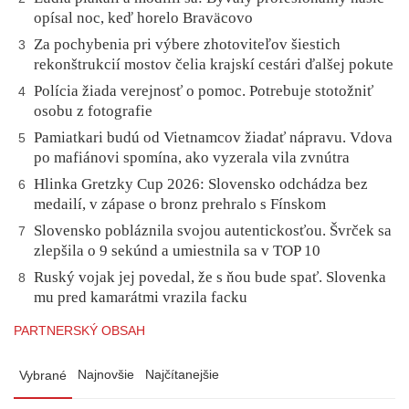
opísal noc, keď horelo Braväcovo
Za pochybenia pri výbere zhotoviteľov šiestich
3
rekonštrukcií mostov čelia krajskí cestári ďalšej pokute
Polícia žiada verejnosť o pomoc. Potrebuje stotožniť
4
osobu z fotografie
Pamiatkari budú od Vietnamcov žiadať nápravu. Vdova
5
po mafiánovi spomína, ako vyzerala vila zvnútra
Hlinka Gretzky Cup 2026: Slovensko odchádza bez
6
medailí, v zápase o bronz prehralo s Fínskom
Slovensko pobláznila svojou autentickosťou. Švrček sa
7
zlepšila o 9 sekúnd a umiestnila sa v TOP 10
Ruský vojak jej povedal, že s ňou bude spať. Slovenka
8
mu pred kamarátmi vrazila facku
PARTNERSKÝ OBSAH
Najnovšie
Najčítanejšie
Vybrané