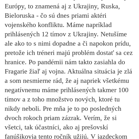
Európy, to znamená aj z Ukrajiny, Ruska,
Bieloruska - čo sú dnes priami aktéri
vojenského konfliktu. Máme napríklad
prihlásených 12 tímov z Ukrajiny. Netušíme
ale ako to s nimi dopadne a či napokon prídu,
pretože ich tréneri majú problém dostať sa cez
hranice. Po pandémii nám takto zasiahla do
Fragarie žiaľ aj vojna. Aktuálna situácia je zlá
a som nesmierne rád, že aj napriek všetkému
negatívnemu máme prihlásených takmer 100
tímov a z toho množstvo nových, ktoré tu
nikdy neboli. Pre mňa je to po posledných
dvoch rokoch priam zázrak. Verím, že si
všetci, tak účastníci, ako aj prešovskí
fanúšikovia tento ročník užijú. V jazdeckom