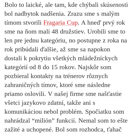
Bolo to laické, ale tam, kde chýbali skúsenosti
bol nadbytok nadšenia. Zrazu sme s malým
tímom stvorili
Fragaria Cup
. A hneď prvý rok
sme na ňom mali 48 družstiev. Urobili sme to
len pre jednu kategóriu, no postupne z roka na
rok pribúdali ďalšie, až sme sa napokon
dostali k pokrytiu všetkých mládežníckych
kategórií od 8 do 15 rokov. Najskôr som
pozbieral kontakty na trénerov rôznych
zahraničných tímov, ktoré sme následne
priamo oslovili. V našej firme sme našťastie
všetci jazykovo zdatní, takže ani s
komunikáciou nebol problém. Spočiatku som
nahrádzal “milión” funkcií. Nemal som to ešte
zažité a uchopené. Bol som rozhodca, ťahač