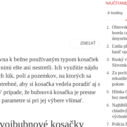
NAJČÍTANE
4 hodiny
Obrovsk
1
.
horela c
úmyseln
ZDIEĽAŤ
Ľudia pl
2
.
hasič op
ovna k bežne používaným typom kosačiek
Ruský vo
3
.
Slovenk
nimi ešte ani nestretli. Ich využitie nájdu
Za pochy
4
.
h lúk, polí a pozemkov, na ktorých sa
rekonštr
otrebné, aby si kosačka vedela poradiť aj s
pokute
V prípade, že bubnová kosačka je presne
Hlinka 
5
.
bez meda
ké parametre si pri jej výbere všímať.
Najhlbši
6
.
chladivý
východ
dvojbubnové kosačky
Polícia 
7
.