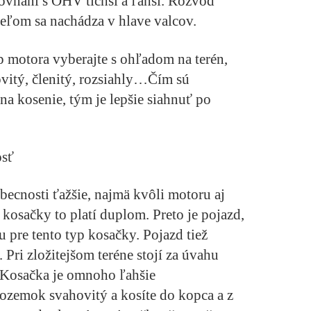
ovnaní s OHV tichší a ľahší. Rozvod
eľom sa nachádza v hlave valcov.
 motora vyberajte s ohľadom na terén,
ovitý, členitý, rozsiahly…Čím sú
a kosenie, tým je lepšie siahnuť po
osť
ecnosti ťažšie, najmä kvôli motoru aj
 kosačky to platí duplom. Preto je pojazd,
 pre tento typ kosačky. Pojazd tiež
Pri zložitejšom teréne stojí za úvahu
Kosačka je omnoho ľahšie
ozemok svahovitý a kosíte do kopca a z