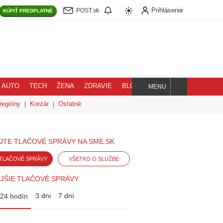
Prihlásenie
POST.sk
KÚPIŤ
PREDPLATNÉ
AUTO
TECH
ŽENA
ZDRAVIE
BLOG
MENU
Hľadaj
regióny
Korzár
Ostatné
JTE TLAČOVÉ SPRÁVY NA SME.SK
TLAČOVÉ SPRÁVY
VŠETKO O SLUŽBE
JŠIE TLAČOVÉ SPRÁVY
3 dni
7 dní
24 hodín