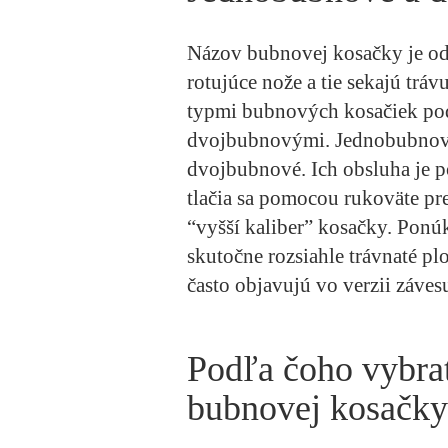
Názov bubnovej kosačky je odv
rotujúce nože a tie sekajú tráv
typmi bubnových kosačiek po
dvojbubnovými. Jednobubnové
dvojbubnové. Ich obsluha je p
tlačia sa pomocou rukoväte pr
“vyšší kaliber” kosačky. Ponúka
skutočne rozsiahle trávnaté p
často objavujú vo verzii záves
Podľa čoho vybra
bubnovej kosačky