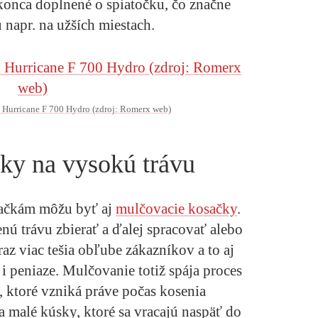
konca doplnené o spiatočku, čo značne
 napr. na užších miestach.
Hurricane F 700 Hydro (zdroj: Romerx web)
ky na vysokú trávu
ačkám môžu byť aj
mulčovacie kosačky
.
enú trávu zbierať a ďalej spracovať alebo
az viac tešia obľube zákazníkov a to aj
 i peniaze. Mulčovanie totiž spája proces
 ktoré vzniká práve počas kosenia
 malé kúsky, ktoré sa vracajú naspäť do