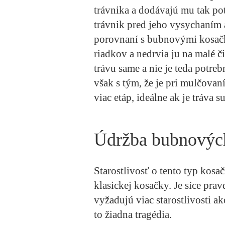
trávnika a dodávajú mu tak po
trávnik pred jeho vysychaním
porovnaní s bubnovými kosačk
riadkov a nedrvia ju na malé č
trávu same a nie je teda potreb
však s tým, že je pri mulčovaní
viac etáp, ideálne ak je tráva s
Údržba bubnovýc
Starostlivosť o tento typ kosač
klasickej kosačky. Je síce pra
vyžadujú viac starostlivosti ak
to žiadna tragédia.