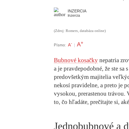
INZERCIA
Inzercia
(Zdroj: Romerx, databáza online)
+
A
-
A
Písmo:
|
Bubnové kosačky
nepatria zr
a je pravdepodobné, že ste sa s 
predovšetkým majitelia veľkýc
nekosí pravidelne, a preto je p
vysokou, prerastenou trávou. 
to, čo hľadáte, prečítajte si, a
Jednobubnové a 