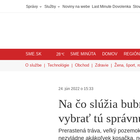
Správy
Služby
Noviny na webe
Last Minute Dovolenka
Slov
SME.SK
SME MINÚTA
DOMOV
REGIÓN
℃
28
O službe
Technológie
Obchod
Zdravie
Žena, šport, r
24. jún 2022 o 15:33
Na čo slúžia bu
vybrať tú správn
Prerastená tráva, veľký pozemok
nezvládne akákoľvek kosačka, n