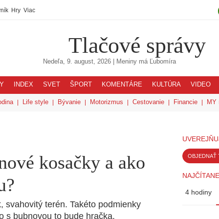
ník
Hry
Viac
Tlačové správy
Nedeľa, 9. august, 2026
| Meniny má
Ľubomíra
Y
INDEX
SVET
ŠPORT
KOMENTÁRE
KULTÚRA
VIDEO
odina
Life style
Bývanie
Motorizmus
Cestovanie
Financie
MY 
UVEREJŇU
bnové kosačky a ako
OBJEDNAŤ 
NAJČÍTANE
u?
4 hodiny
, svahovitý terén. Takéto podmienky
o s bubnovou to bude hračka.