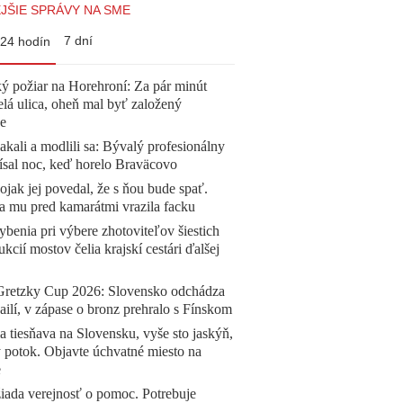
JŠIE SPRÁVY NA SME
7 dní
24 hodín
ý požiar na Horehroní: Za pár minút
elá ulica, oheň mal byť založený
e
akali a modlili sa: Bývalý profesionálny
ísal noc, keď horelo Braväcovo
jak jej povedal, že s ňou bude spať.
a mu pred kamarátmi vrazila facku
benia pri výbere zhotoviteľov šiestich
ukcií mostov čelia krajskí cestári ďalšej
Gretzky Cup 2026: Slovensko odchádza
ilí, v zápase o bronz prehralo s Fínskom
a tiesňava na Slovensku, vyše sto jaskýň,
 potok. Objavte úchvatné miesto na
e
žiada verejnosť o pomoc. Potrebuje