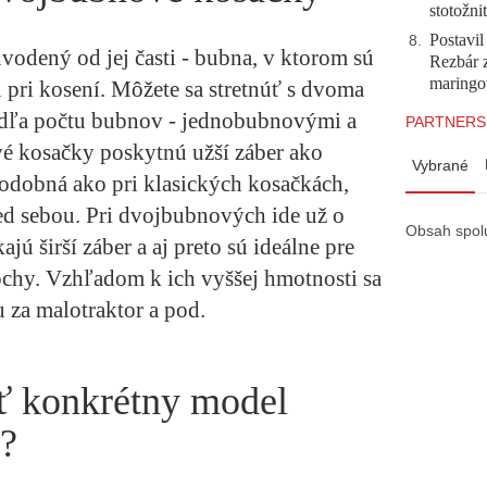
stotožni
Postavi
8
.
odený od jej časti - bubna, v ktorom sú
Rezbár 
maringo
u pri kosení. Môžete sa stretnúť s dvoma
dľa počtu bubnov - jednobubnovými a
PARTNERS
 kosačky poskytnú užší záber ako
Vybrané
odobná ako pri klasických kosačkách,
ed sebou. Pri dvojbubnových ide už o
Obsah spol
jú širší záber a aj preto sú ideálne pre
lochy. Vzhľadom k ich vyššej hmotnosti sa
u za malotraktor a pod.
ť konkrétny model
?