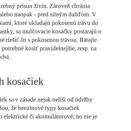
trebný prísun živín. Zároveň chránia
 alebo naopak - pred silným dažďom. V
ami, ktoré ukladajú pokosenú trávu do
iastky, sa mulčovacie kosačky postarajú o
né riešiť čo s pokosenou trávou. Rátajte
 potrebné kosiť pravidelnejšie, resp. na
uchá.
h kosačiek
iek sa v zásade nejak nelíši od údržby
vdou, že benzínové typy kosačiek
o elektrické či akumulátorové, no nie je