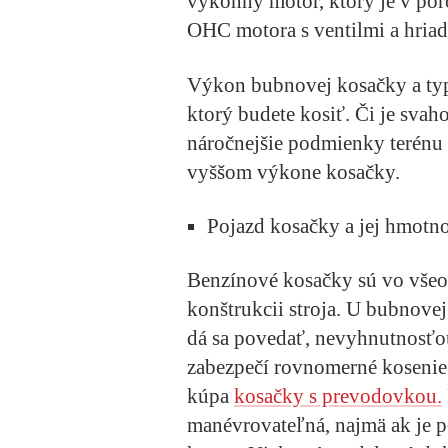
výkonný motor, ktorý je v por
OHC motora s ventilmi a hriad
Výkon bubnovej kosačky a typ
ktorý budete kosiť. Či je svah
náročnejšie podmienky terénu n
vyššom výkone kosačky.
Pojazd kosačky a jej hmotn
Benzínové kosačky sú vo všeob
konštrukcii stroja. U bubnovej
dá sa povedať, nevyhnutnosťou
zabezpečí rovnomerné kosenie. 
kúpa
kosačky s prevodovkou.
manévrovateľná, najmä ak je p