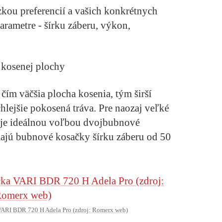
zkou preferencií a vašich konkrétnych
parametre - šírku záberu, výkon,
 kosenej plochy
 čím väčšia plocha kosenia, tým širší
chlejšie pokosená tráva. Pre naozaj veľké
, je ideálnou voľbou dvojbubnové
majú bubnové kosačky šírku záberu od 50
ARI BDR 720 H Adela Pro (zdroj: Romerx web)