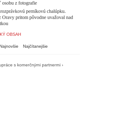
ť osobu z fotografie
l rozprávkovú perníkovú chalúpku.
z Oravy pritom pôvodne uvažoval nad
tkou
KÝ OBSAH
Najnovšie
Najčítanejšie
upráce s komerčnými partnermi ›