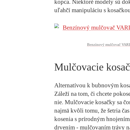
kopca. Niektoré modely sú do
uľahčí manipuláciu s kosačkou
Benzínový mulčovač VARI 
Mulčovacie kosač
Alternatívou k bubnovým kos
Záleží na tom, či chcete pokos
nie. Mulčovacie kosačky sa čor
najmä kvôli tomu, že šetria čas
kosenia s prírodným hnojením,
drvením - mulčovaním trávy na