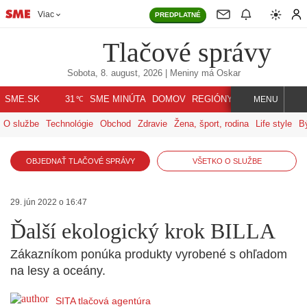
Viac
PREDPLATNÉ
Tlačové správy
Sobota, 8. august, 2026
| Meniny má
Oskar
℃
SME.SK
SME MINÚTA
DOMOV
REGIÓNY
INDEX
SVET
31
MENU
O službe
Technológie
Obchod
Zdravie
Žena, šport, rodina
Life style
B
OBJEDNAŤ TLAČOVÉ SPRÁVY
VŠETKO O SLUŽBE
29. jún 2022 o 16:47
Ďalší ekologický krok BILLA
Zákazníkom ponúka produkty vyrobené s ohľadom
na lesy a oceány.
SITA tlačová agentúra