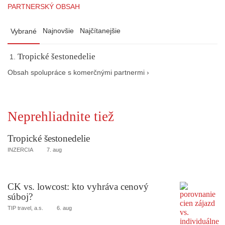
PARTNERSKÝ OBSAH
Najnovšie
Najčítanejšie
Vybrané
Tropické šestonedelie
Obsah spolupráce s komerčnými partnermi ›
Neprehliadnite tiež
Tropické šestonedelie
INZERCIA
7. aug
CK vs. lowcost: kto vyhráva cenový
súboj?
TIP travel, a.s.
6. aug