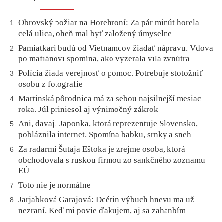
Obrovský požiar na Horehroní: Za pár minút horela
1
celá ulica, oheň mal byť založený úmyselne
Pamiatkari budú od Vietnamcov žiadať nápravu. Vdova
2
po mafiánovi spomína, ako vyzerala vila zvnútra
Polícia žiada verejnosť o pomoc. Potrebuje stotožniť
3
osobu z fotografie
Martinská pôrodnica má za sebou najsilnejší mesiac
4
roka. Júl priniesol aj výnimočný zákrok
Ani, davaj! Japonka, ktorá reprezentuje Slovensko,
5
pobláznila internet. Spomína babku, srnky a sneh
Za radarmi Šutaja Eštoka je zrejme osoba, ktorá
6
obchodovala s ruskou firmou zo sankčného zoznamu
EÚ
Toto nie je normálne
7
Jarjabková Garajová: Dcérin výbuch hnevu ma už
8
nezraní. Keď mi povie ďakujem, aj sa zahanbím