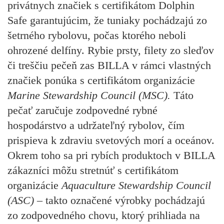
privátnych značiek s certifikátom Dolphin
Safe garantujúcim, že tuniaky pochádzajú zo
šetrného rybolovu, počas ktorého neboli
ohrozené delfíny. Rybie prsty, filety zo sleďov
či treščiu pečeň zas BILLA v rámci vlastných
značiek ponúka s certifikátom organizácie
Marine Stewardship Council (MSC).
Táto
pečať zaručuje zodpovedné rybné
hospodárstvo a udržateľný rybolov, čím
prispieva k zdraviu svetových morí a oceánov.
Okrem toho sa pri rybích produktoch v BILLA
zákazníci môžu stretnúť s certifikátom
organizácie
Aquaculture Stewardship Council
(ASC)
– takto označené výrobky pochádzajú
zo zodpovedného chovu, ktorý prihliada na