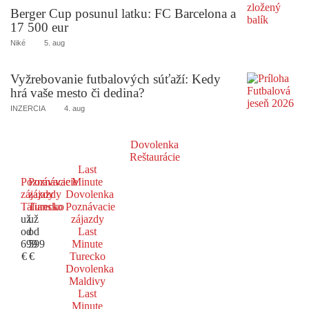
Berger Cup posunul latku: FC Barcelona a
17 500 eur
Niké
5. aug
Vyžrebovanie futbalových súťaží: Kedy
hrá vaše mesto či dedina?
INZERCIA
4. aug
Dovolenka
Reštaurácie
Last
Poznávacie
Poznávacie
Minute
zájazdy
zájazdy
Dovolenka
Taliansko
Turecko
Poznávacie
už
už
zájazdy
od
od
Last
699
599
Minute
€
€
Turecko
Dovolenka
Maldivy
Last
Minute