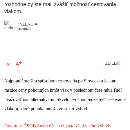
rozhodne by ste mali zvážiť možnosť cestovania
vlakom.
INZERCIA
Inzercia
+
A
-
ZDIEĽAŤ
A
|
Najpopulárnejším spôsobom cestovania po Slovensku je auto,
rastúce ceny pohonných hmôt však v poslednom čase nútia ľudí
uvažovať nad alternatívami. Skvelou voľbou môže byť cestovanie
vlakom, ktoré ponúka množstvo smart výhod.
Otvorte si ČSOB Smart účet a objavte všetky jeho výhody