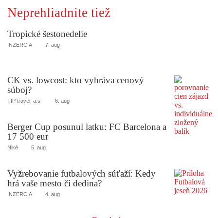
Neprehliadnite tiež
Tropické šestonedelie
INZERCIA
7. aug
CK vs. lowcost: kto vyhráva cenový
súboj?
TIP travel, a.s.
6. aug
Berger Cup posunul latku: FC Barcelona a
17 500 eur
Niké
5. aug
Vyžrebovanie futbalových súťaží: Kedy
hrá vaše mesto či dedina?
INZERCIA
4. aug