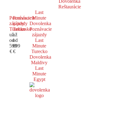
Dovolenka
Reštaurácie
Last
Poznávacie
Poznávacie
Minute
zájazdy
zájazdy
Dovolenka
Turecko
Taliansko
Poznávacie
už
už
zájazdy
od
od
Last
599
699
Minute
€
€
Turecko
Dovolenka
Maldivy
Last
Minute
Egypt