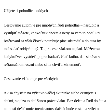
Užijete si pohodlie a oddych
Cestovanie autom je pre mnohých ľudí pohodlné – nastúpiť a
vystúpiť môžete, kdekoľvek chcete a kedy sa vám to hodí. Pri
šoférovaní sa však človek potrebuje plne sústrediť a do auta by
mal sadať oddýchnutý. To pri ceste vlakom neplatí. Môžete sa
kedykoľvek vystrieť, poprechádzať, čítať knihu, dať si kávu v
reštauračnom vozni alebo si na chvíľu zdriemnuť.
Cestovanie vlakom je pre všetkých
Ak sa chystáte na výlet vo väčšej skupinke alebo cestujete s
deťmi, stojí za to dať šancu práve vlaku. Bez delenia ľudí do áut a
nutnosti riešiť umiestnenie autosedačiek bude cesta na výlet o