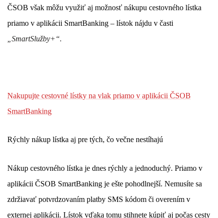
ČSOB však môžu využiť aj možnosť nákupu cestovného lístka
priamo v aplikácii SmartBanking – lístok nájdu v časti
„SmartSlužby+“.
Nakupujte cestovné lístky na vlak priamo v aplikácii ČSOB
SmartBanking
Rýchly nákup lístka aj pre tých, čo večne nestíhajú
Nákup cestovného lístka je dnes rýchly a jednoduchý. Priamo v
aplikácii ČSOB SmartBanking je ešte pohodlnejší. Nemusíte sa
zdržiavať potvrdzovaním platby SMS kódom či overením v
externej aplikácii. Lístok vďaka tomu stihnete kúpiť aj počas cesty