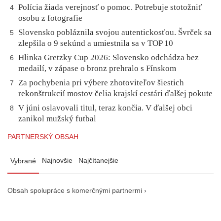
Polícia žiada verejnosť o pomoc. Potrebuje stotožniť
4
osobu z fotografie
Slovensko pobláznila svojou autentickosťou. Švrček sa
5
zlepšila o 9 sekúnd a umiestnila sa v TOP 10
Hlinka Gretzky Cup 2026: Slovensko odchádza bez
6
medailí, v zápase o bronz prehralo s Fínskom
Za pochybenia pri výbere zhotoviteľov šiestich
7
rekonštrukcií mostov čelia krajskí cestári ďalšej pokute
V júni oslavovali titul, teraz končia. V ďalšej obci
8
zanikol mužský futbal
PARTNERSKÝ OBSAH
Najnovšie
Najčítanejšie
Vybrané
Obsah spolupráce s komerčnými partnermi ›