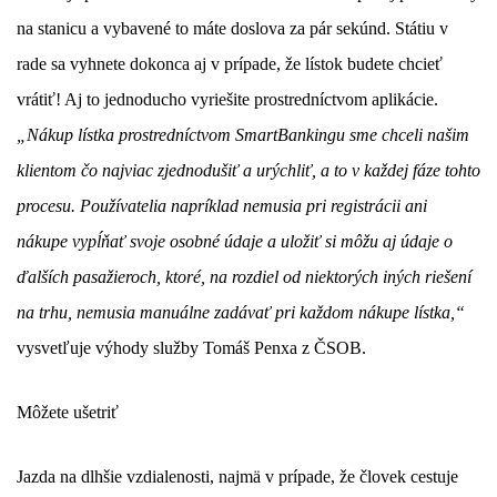
na stanicu a vybavené to máte doslova za pár sekúnd. Státiu v
rade sa vyhnete dokonca aj v prípade, že lístok budete chcieť
vrátiť! Aj to jednoducho vyriešite prostredníctvom aplikácie.
„Nákup lístka prostredníctvom SmartBankingu sme chceli našim
klientom čo najviac zjednodušiť a urýchliť, a to v každej fáze tohto
procesu. Používatelia napríklad nemusia pri registrácii ani
nákupe vypĺňať svoje osobné údaje a uložiť si môžu aj údaje o
ďalších pasažieroch, ktoré, na rozdiel od niektorých iných riešení
na trhu, nemusia manuálne zadávať pri každom nákupe lístka,“
vysvetľuje výhody služby
Tomáš Penxa
z ČSOB.
Môžete ušetriť
Jazda na dlhšie vzdialenosti, najmä v prípade, že človek cestuje