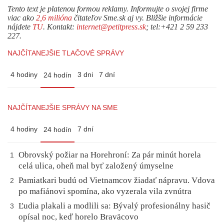
Tento text je platenou formou reklamy. Informujte o svojej firme
viac ako
2,6 milióna
čitateľov Sme.sk aj vy. Bližšie informácie
nájdete
TU
. Kontakt:
internet@petitpress.sk
; tel:+421 2 59 233
227.
NAJČÍTANEJŠIE TLAČOVÉ SPRÁVY
4 hodiny
3 dni
7 dní
24 hodín
NAJČÍTANEJŠIE SPRÁVY NA SME
4 hodiny
7 dní
24 hodín
Obrovský požiar na Horehroní: Za pár minút horela
1
celá ulica, oheň mal byť založený úmyselne
Pamiatkari budú od Vietnamcov žiadať nápravu. Vdova
2
po mafiánovi spomína, ako vyzerala vila zvnútra
Ľudia plakali a modlili sa: Bývalý profesionálny hasič
3
opísal noc, keď horelo Braväcovo