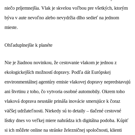
niečo príjemnejšia. Vlak je skvelou voľbou pre všetkých, ktorým
býva v aute nevoľno alebo nevydržia dlho sedieť na jednom
mieste.
Ohľaduplnejšie k planéte
Nie je žiadnou novinkou, že cestovanie vlakom je jednou z
ekologickejších možností dopravy. Podľa dát Európskej
environmentálnej agentúry emisie vlakovej dopravy nepredstavujú
ani štvrtinu z toho, čo vytvoria osobné automobily. Okrem toho
vlaková doprava neustále prináša inovácie smerujúce k čoraz
väčšej udržateľnosti. Niekedy sú to detaily – tlačené cestovné
lístky dnes vo veľkej miere nahrádza ich digitálna podoba. Kúpiť
si ich môžete online na stránke železničnej spoločnosti, klienti