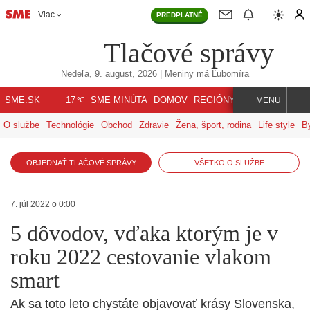
Viac
PREDPLATNÉ
Tlačové správy
Nedeľa, 9. august, 2026
| Meniny má
Ľubomíra
℃
SME.SK
SME MINÚTA
DOMOV
REGIÓNY
INDEX
SVET
17
MENU
O službe
Technológie
Obchod
Zdravie
Žena, šport, rodina
Life style
B
OBJEDNAŤ TLAČOVÉ SPRÁVY
VŠETKO O SLUŽBE
7. júl 2022 o 0:00
5 dôvodov, vďaka ktorým je v
roku 2022 cestovanie vlakom
smart
Ak sa toto leto chystáte objavovať krásy Slovenska,