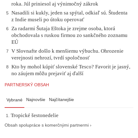
roka. Júl priniesol aj výnimočný zákrok
Nasadili si kukly, jeden sa spýtal, odkiaľ sú. Študenta
5
z Indie museli po útoku operovať
Za radarmi Šutaja Eštoka je zrejme osoba, ktorá
6
obchodovala s ruskou firmou zo sankčného zoznamu
EÚ
V Slovnafte došlo k menšiemu výbuchu. Ohrozenie
7
verejnosti nehrozí, tvrdí spoločnosť
Kto by mohol kúpiť slovenské Tesco? Favorit je jasný,
8
no záujem môžu prejaviť aj ďalší
PARTNERSKÝ OBSAH
Najnovšie
Najčítanejšie
Vybrané
Tropické šestonedelie
Obsah spolupráce s komerčnými partnermi ›