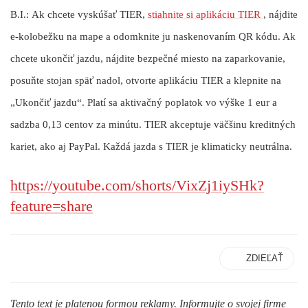
B.I.:
Ak chcete vyskúšať TIER,
stiahnite si aplikáciu TIER
, nájdite
e-kolobežku na mape a odomknite ju naskenovaním QR kódu. Ak
chcete ukončiť jazdu, nájdite bezpečné miesto na zaparkovanie,
posuňte stojan späť nadol, otvorte aplikáciu TIER a klepnite na
„Ukončiť jazdu“. Platí sa aktivačný poplatok vo výške 1 eur a
sadzba 0,13 centov za minútu. TIER akceptuje väčšinu kreditných
kariet, ako aj PayPal. Každá jazda s TIER je klimaticky neutrálna.
https://youtube.com/shorts/VixZj1iySHk?
feature=share
ZDIEĽAŤ
Tento text je platenou formou reklamy. Informujte o svojej firme