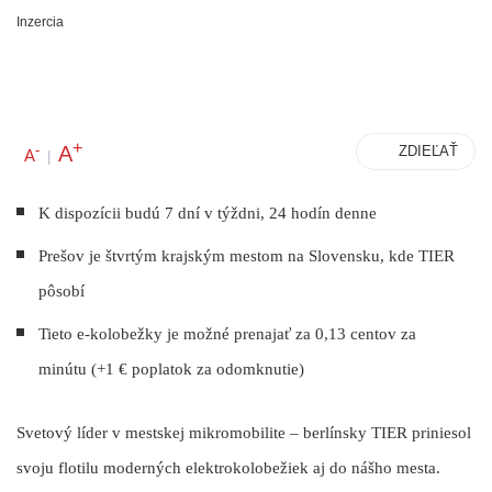
Inzercia
+
A
-
ZDIEĽAŤ
A
|
K dispozícii budú 7 dní v týždni, 24 hodín denne
Prešov je štvrtým krajským mestom na Slovensku, kde TIER
pôsobí
Tieto e-kolobežky je možné prenajať za 0,13 centov za
minútu (+1 € poplatok za odomknutie)
Svetový líder v mestskej mikromobilite – berlínsky TIER priniesol
svoju flotilu moderných elektrokolobežiek aj do nášho mesta.