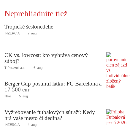
Neprehliadnite tiež
Tropické šestonedelie
INZERCIA
7. aug
CK vs. lowcost: kto vyhráva cenový
súboj?
TIP travel, a.s.
6. aug
Berger Cup posunul latku: FC Barcelona a
17 500 eur
Niké
5. aug
Vyžrebovanie futbalových súťaží: Kedy
hrá vaše mesto či dedina?
INZERCIA
4. aug