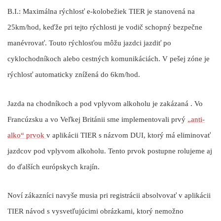
B.I.:
Maximálna rýchlosť e-kolobežiek TIER je stanovená na
25km/hod, keďže pri tejto rýchlosti je vodič schopný bezpečne
manévrovať. Touto rýchlosťou môžu jazdci jazdiť po
cyklochodníkoch alebo cestných komunikáciách. V pešej zóne je
rýchlosť automaticky znížená do 6km/hod.
Jazda na chodníkoch a pod vplyvom alkoholu je zakázaná
. Vo
Francúzsku a vo Veľkej Británii sme implementovali prvý
„anti-
alko“ prvok
v aplikácii TIER s názvom DUI, ktorý má eliminovať
jazdcov pod vplyvom alkoholu. Tento prvok postupne rolujeme aj
do ďalších európskych krajín.
Noví zákazníci navyše musia pri registrácii absolvovať v aplikácii
TIER návod s vysvetľujúcimi obrázkami, ktorý nemožno