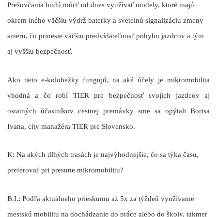
Prešovčania budú môcť od dnes využívať modely, ktoré majú
okrem iného väčšiu výdrž baterky a svetelnú signalizáciu zmeny
smeru, čo prinesie väčšiu predvídateľnosť pohybu jazdcov a tým
aj vyššiu bezpečnosť.
Ako tieto e-kolobežky fungujú, na aké účely je mikromobilita
vhodná a čo robí TIER pre bezpečnosť svojich jazdcov aj
ostatných účastníkov cestnej premávky sme sa opýtali Borisa
Ivana, city manažéra TIER pre Slovensko.
K: Na akých dlhých trasách je najvýhodnejšie, čo sa týka času,
preferovať pri presune mikromobilitu?
B.I.:
Podľa aktuálneho prieskumu až 5x za týždeň využívame
mestskú mobilitu na dochádzanie do práce alebo do školy, takmer