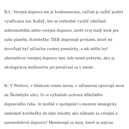
B.I.:
Verejná doprava nie je konkurenciou, cieľom je znížiť podiel
využívania áut. Každý, kto sa rozhodne využiť zdieľanú
mikromobilitu alebo verejnú dopravu, urobí svoj malý krok pre
našu planétu. Kolobežky TIER disponujú prvkami, ktoré im
dovoľujú byť súčasťou cestnej premávky, a tak môžu byť
alternatívou verejnej dopravy tam, kde nemá pokrytie, ako aj
ekologickou možnosťou pri presúvaní sa v meste.
K: V Prešove, v blízkosti centra mesta, v súčasnosti opravujú most
na Škultétyho ulici, čo si vyžiadalo uzáveru dôležitého
dopravného ťahu. Je možné v spolupráci s mestom strategicky
umiestniť kolobežky do tejto lokality ako náhradu za verejnú a
automobilovú dopravu? Monitorujú sa trasy, ktoré sa najviac