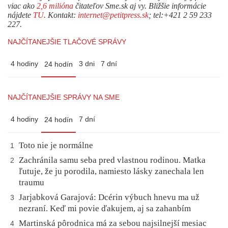
viac ako
2,6 milióna
čitateľov Sme.sk aj vy. Bližšie informácie
nájdete
TU
. Kontakt:
internet@petitpress.sk
; tel:+421 2 59 233
227.
NAJČÍTANEJŠIE TLAČOVÉ SPRÁVY
4 hodiny
3 dni
7 dní
24 hodín
NAJČÍTANEJŠIE SPRÁVY NA SME
4 hodiny
7 dní
24 hodín
Toto nie je normálne
1
Zachránila samu seba pred vlastnou rodinou. Matka
2
ľutuje, že ju porodila, namiesto lásky zanechala len
traumu
Jarjabková Garajová: Dcérin výbuch hnevu ma už
3
nezraní. Keď mi povie ďakujem, aj sa zahanbím
Martinská pôrodnica má za sebou najsilnejší mesiac
4