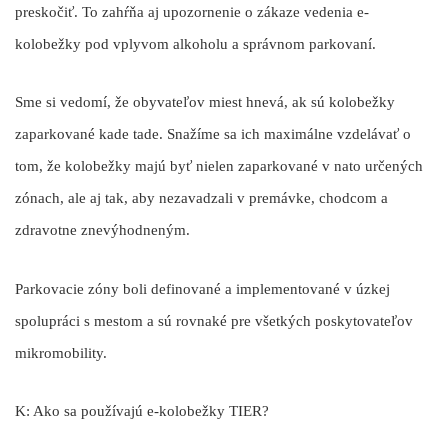
preskočiť. To zahŕňa aj upozornenie o zákaze vedenia e-
kolobežky pod vplyvom alkoholu a správnom parkovaní.
Sme si vedomí, že obyvateľov miest hnevá, ak sú kolobežky
zaparkované kade tade. Snažíme sa ich maximálne vzdelávať o
tom, že kolobežky majú byť nielen zaparkované v nato určených
zónach, ale aj tak, aby nezavadzali v premávke, chodcom a
zdravotne znevýhodneným.
Parkovacie zóny boli definované a implementované v úzkej
spolupráci s mestom a sú rovnaké pre všetkých poskytovateľov
mikromobility.
K: Ako sa používajú e-kolobežky TIER?