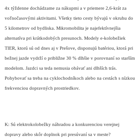
4x týždenne dochádzame za nákupmi a v priemere 2,6-krát za
voľnočasovými aktivitami. Všetky tieto cesty bývajú v okruhu do
5 kilometrov od bydliska. Mikromobilita je najefektívnejšia
alternatíva pri krátkodobých presunoch. Modely e-kolobežiek
TIER, ktorú sú od dnes aj v Prešove, disponujú batériou, ktorá pri
bežnej jazde vydrží o približne 30 % dlhšie v porovnaní so starším
modelom. Jazdci sa teda nemusia obávať ani dlhších trás.
Pohybovať sa treba na cyklochodníkoch alebo na cestách s nízkou
frekvenciou dopravných prostriedkov.
K: Sú elektrokolobežky náhradou a konkurenciou verejnej
dopravy alebo skôr doplnok pri presúvaní sa v meste?