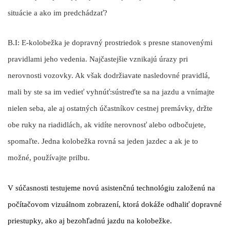
situácie a ako im predchádzať?
B.I:
E-kolobežka je dopravný prostriedok s presne stanovenými
pravidlami jeho vedenia. Najčastejšie vznikajú úrazy pri
nerovnosti vozovky. Ak však dodržiavate nasledovné pravidlá,
mali by ste sa im vedieť vyhnúť:
sústreďte sa na jazdu a vnímajte
nielen seba, ale aj ostatných účastníkov cestnej premávky, držte
obe ruky na riadidlách, ak vidíte nerovnosť alebo odbočujete,
spomaľte. Jedna kolobežka rovná sa jeden jazdec a ak je to
možné, používajte prilbu.
V súčasnosti testujeme novú asistenčnú technológiu založenú na
počítačovom vizuálnom zobrazení, ktorá dokáže odhaliť dopravné
priestupky, ako aj bezohľadnú jazdu na kolobežke.