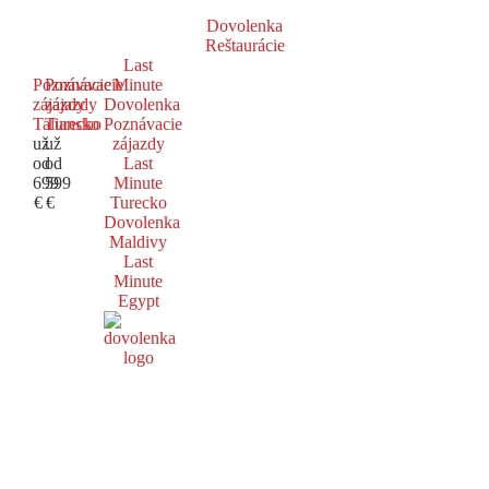
Dovolenka
Reštaurácie
Last
Poznávacie
Poznávacie
Minute
zájazdy
zájazdy
Dovolenka
Taliansko
Turecko
Poznávacie
už
už
zájazdy
od
od
Last
699
599
Minute
€
€
Turecko
Dovolenka
Maldivy
Last
Minute
Egypt