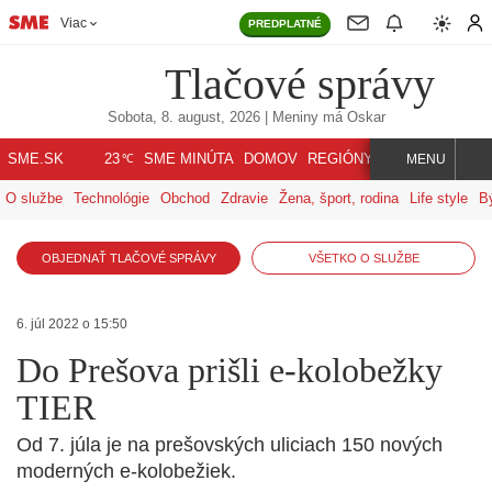
Viac
PREDPLATNÉ
Tlačové správy
Sobota, 8. august, 2026
| Meniny má
Oskar
℃
SME.SK
SME MINÚTA
DOMOV
REGIÓNY
INDEX
SVET
23
MENU
O službe
Technológie
Obchod
Zdravie
Žena, šport, rodina
Life style
B
OBJEDNAŤ TLAČOVÉ SPRÁVY
VŠETKO O SLUŽBE
6. júl 2022 o 15:50
Do Prešova prišli e-kolobežky
TIER
Od 7. júla je na prešovských uliciach 150 nových
moderných e-kolobežiek.