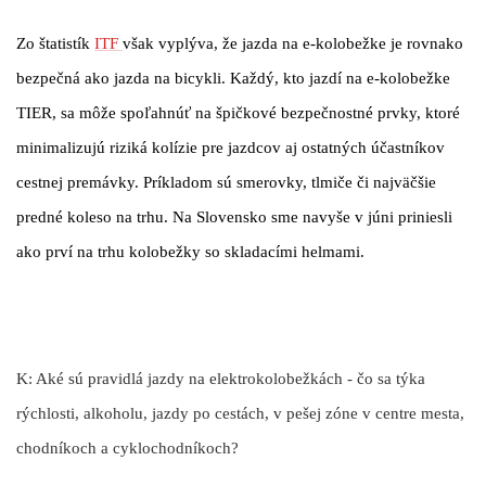
Zo štatistík
ITF
však vyplýva, že jazda na e-kolobežke je rovnako
bezpečná ako jazda na bicykli. Každý, kto jazdí na e-kolobežke
TIER, sa môže spoľahnúť na špičkové bezpečnostné prvky, ktoré
minimalizujú riziká kolízie pre jazdcov aj ostatných účastníkov
cestnej premávky. Príkladom sú smerovky, tlmiče či najväčšie
predné koleso na trhu. Na Slovensko sme navyše v júni priniesli
ako prví na trhu kolobežky so skladacími helmami.
K: Aké sú pravidlá jazdy na elektrokolobežkách - čo sa týka
rýchlosti, alkoholu, jazdy po cestách, v pešej zóne v centre mesta,
chodníkoch a cyklochodníkoch?