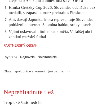
zlepšila o 9 sekúnd a umiestnila sa v TOP 10
Hlinka Gretzky Cup 2026: Slovensko odchádza bez
6
medailí, v zápase o bronz prehralo s Fínskom
Ani, davaj! Japonka, ktorá reprezentuje Slovensko,
7
pobláznila internet. Spomína babku, srnky a sneh
V júni oslavovali titul, teraz končia. V ďalšej obci
8
zanikol mužský futbal
PARTNERSKÝ OBSAH
Najnovšie
Najčítanejšie
Vybrané
Obsah spolupráce s komerčnými partnermi ›
Neprehliadnite tiež
Tropické šestonedelie