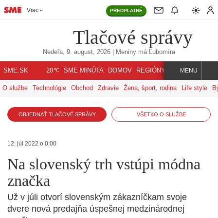
Viac
PREDPLATNÉ
Tlačové správy
Nedeľa, 9. august, 2026
| Meniny má
Ľubomíra
℃
SME.SK
SME MINÚTA
DOMOV
REGIÓNY
INDEX
SVET
20
MENU
O službe
Technológie
Obchod
Zdravie
Žena, šport, rodina
Life style
B
OBJEDNAŤ TLAČOVÉ SPRÁVY
VŠETKO O SLUŽBE
12. júl 2022 o 0:00
Na slovenský trh vstúpi módna
značka
Už v júli otvorí slovenským zákazníčkam svoje
dvere nová predajňa úspešnej medzinárodnej