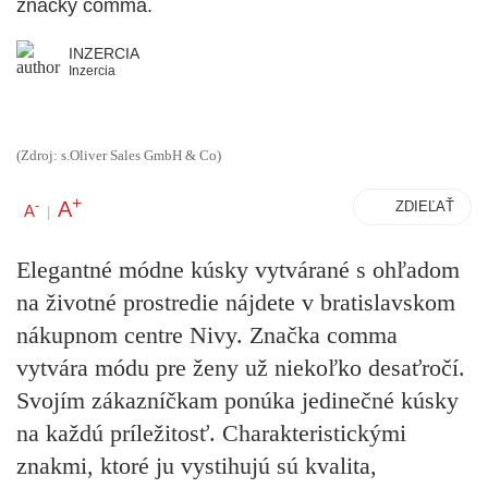
značky comma.
INZERCIA
Inzercia
(Zdroj: s.Oliver Sales GmbH & Co)
+
A
-
ZDIEĽAŤ
A
|
Elegantné módne kúsky vytvárané s ohľadom
na životné prostredie nájdete v bratislavskom
nákupnom centre Nivy. Značka
comma
vytvára módu pre ženy už niekoľko desaťročí.
Svojím zákazníčkam ponúka jedinečné kúsky
na každú príležitosť. Charakteristickými
znakmi, ktoré ju vystihujú sú kvalita,