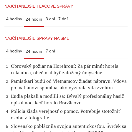
NAJČÍTANEJŠIE TLAČOVÉ SPRÁVY
4 hodiny
3 dni
7 dní
24 hodín
NAJČÍTANEJŠIE SPRÁVY NA SME
4 hodiny
7 dní
24 hodín
Obrovský požiar na Horehroní: Za pár minút horela
1
celá ulica, oheň mal byť založený úmyselne
Pamiatkari budú od Vietnamcov žiadať nápravu. Vdova
2
po mafiánovi spomína, ako vyzerala vila zvnútra
Ľudia plakali a modlili sa: Bývalý profesionálny hasič
3
opísal noc, keď horelo Braväcovo
Polícia žiada verejnosť o pomoc. Potrebuje stotožniť
4
osobu z fotografie
Slovensko pobláznila svojou autentickosťou. Švrček sa
5