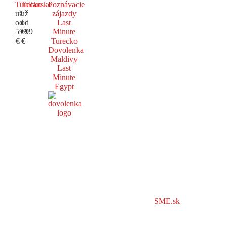
Turecko
Taliansko
Poznávacie
už
už
zájazdy
od
od
Last
599
699
Minute
€
€
Turecko
Dovolenka
Maldivy
Last
Minute
Egypt
SME.sk