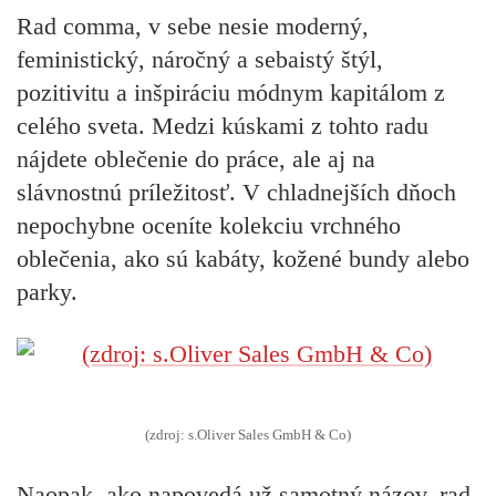
Rad comma
, v sebe nesie moderný,
feministický, náročný a sebaistý štýl,
pozitivitu a inšpiráciu módnym kapitálom z
celého sveta. Medzi kúskami z tohto radu
nájdete oblečenie do práce, ale aj na
slávnostnú príležitosť. V chladnejších dňoch
nepochybne oceníte kolekciu vrchného
oblečenia, ako sú kabáty, kožené bundy alebo
parky.
(zdroj: s.Oliver Sales GmbH & Co)
Naopak, ako napovedá už samotný názov,
rad