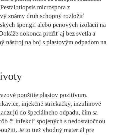
 Pestalotiopsis microspora z
rvý známy druh schopný rozložiť
ských špongií alebo penových izolácií na
Dokáže dokonca prežiť aj bez svetla a
čný nástroj na boj s plastovým odpadom na
životy
orazové použitie plastov pozitívum.
avice, injekčné striekačky, inzulínové
yhadzujú do špeciálneho odpadu, čím sa
ôb či infekcií spojených s nedostatočnou
oužití. Je to tiež vhodný materiál pre