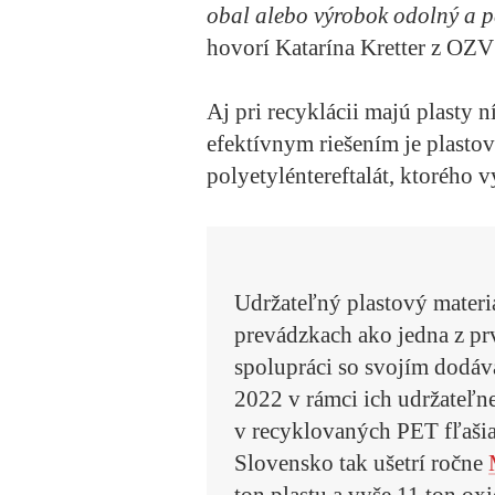
obal alebo výrobok odolný a p
hovorí Katarína Kretter z OZ
Aj pri recyklácii majú plasty 
efektívnym riešením je plasto
polyetyléntereftalát, ktorého v
Udržateľný plastový materi
prevádzkach ako jedna z p
spolupráci so svojím dodáv
2022 v rámci ich udržateľne
v recyklovaných PET fľašia
Slovensko tak ušetrí ročne