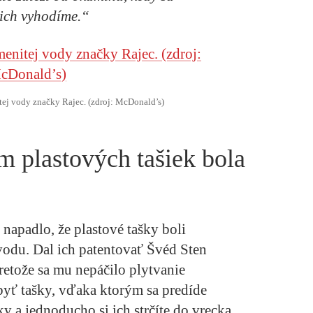
 ich vyhodíme.“
tej vody značky Rajec. (zdroj: McDonald’s)
 plastových tašiek bola
napadlo, že plastové tašky boli
odu. Dal ich patentovať Švéd Sten
retože sa mu nepáčilo plytvanie
byť tašky, vďaka ktorým sa predíde
y a jednoducho si ich strčíte do vrecka,