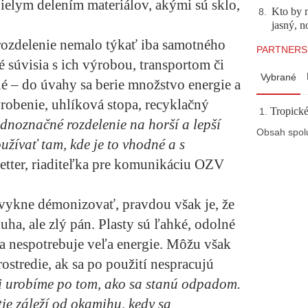
nobielym delením materiálov, akými sú sklo,
Kto by 
8
.
jasný, n
 rozdelenie nemalo týkať iba samotného
PARTNERS
ré súvisia s ich výrobou, transportom či
Vybrané
 – do úvahy sa berie množstvo energie a
robenie, uhlíková stopa, recyklačný
Tropické
ednoznačné rozdelenie na horší a lepší
Obsah spol
užívať tam, kde je to vhodné a s
etter, riaditeľka pre komunikáciu OZV
vykne démonizovať, pravdou však je, že
uha, ale zlý pán. Plasty sú ľahké, odolné
 sa nespotrebuje veľa energie. Môžu však
stredie, ak sa po použití nespracujú
mi urobíme po tom, ako sa stanú odpadom.
tie záleží od okamihu, kedy sa