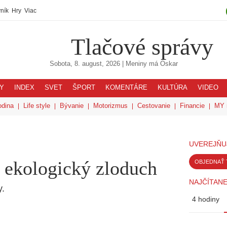
ník
Hry
Viac
Tlačové správy
Sobota, 8. august, 2026
| Meniny má
Oskar
Y
INDEX
SVET
ŠPORT
KOMENTÁRE
KULTÚRA
VIDEO
odina
Life style
Bývanie
Motorizmus
Cestovanie
Financie
MY 
UVEREJŇU
ť ekologický zloduch
OBJEDNAŤ 
NAJČÍTANE
y.
4 hodiny