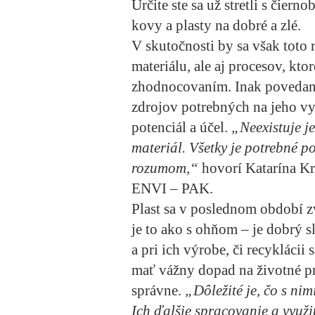
Určite ste sa už stretli s čier
kovy a plasty na dobré a zlé.
V skutočnosti by sa však toto
materiálu, ale aj procesov, kto
zhodnocovaním. Inak povedané
zdrojov potrebných na jeho vy
potenciál a účel.
„Neexistuje j
materiál. Všetky je potrebné po
rozumom,“
hovorí Katarína Kr
ENVI – PAK.
Plast sa v poslednom období z
je to ako s ohňom – je dobrý sl
a pri ich výrobe, či recyklácii
mať vážny dopad na životné pro
správne.
„Dôležité je, čo s ni
Ich ďalšie spracovanie a využi