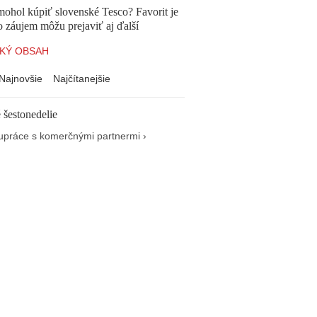
mohol kúpiť slovenské Tesco? Favorit je
o záujem môžu prejaviť aj ďalší
KÝ OBSAH
Najnovšie
Najčítanejšie
 šestonedelie
upráce s komerčnými partnermi ›