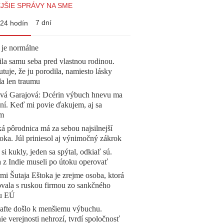
JŠIE SPRÁVY NA SME
7 dní
24 hodín
 je normálne
la samu seba pred vlastnou rodinou.
tuje, že ju porodila, namiesto lásky
la len traumu
ová Garajová: Dcérin výbuch hnevu ma
ní. Keď mi povie ďakujem, aj sa
ím
á pôrodnica má za sebou najsilnejší
oka. Júl priniesol aj výnimočný zákrok
 si kukly, jeden sa spýtal, odkiaľ sú.
a z Indie museli po útoku operovať
mi Šutaja Eštoka je zrejme osoba, ktorá
vala s ruskou firmou zo sankčného
u EÚ
afte došlo k menšiemu výbuchu.
e verejnosti nehrozí, tvrdí spoločnosť