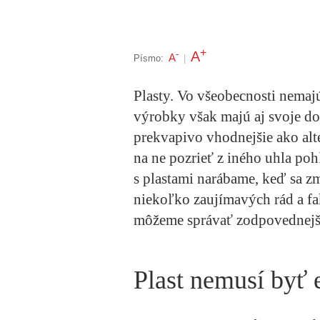
+
A
-
A
Písmo:
|
Plasty. Vo všeobecnosti nemaj
výrobky však majú aj svoje do
prekvapivo vhodnejšie ako alter
na ne pozrieť z iného uhla pohľ
s plastami narábame, keď sa 
niekoľko zaujímavých rád a fa
môžeme správať zodpovednejš
Plast nemusí byť 