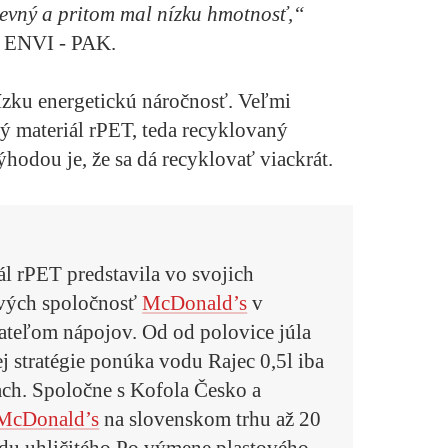
evný a pritom mal nízku hmotnosť,“
V ENVI - PAK.
nízku energetickú náročnosť. Veľmi
vý materiál rPET, teda recyklovaný
ýhodou je, že sa dá recyklovať viackrát.
ál rPET predstavila vo svojich
rvých spoločnosť
McDonald’s
v
ateľom nápojov. Od od polovice júla
j stratégie ponúka vodu Rajec 0,5l iba
ch. Spoločne s Kofola Česko a
McDonald’s
na slovenskom trhu až 20