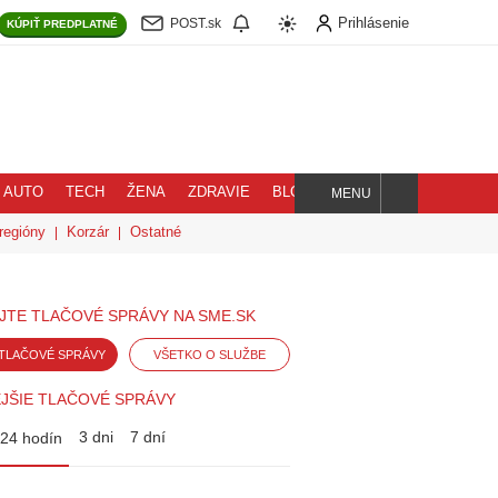
Prihlásenie
POST.sk
KÚPIŤ
PREDPLATNÉ
AUTO
TECH
ŽENA
ZDRAVIE
BLOG
MENU
Hľadaj
regióny
Korzár
Ostatné
JTE TLAČOVÉ SPRÁVY NA SME.SK
TLAČOVÉ SPRÁVY
VŠETKO O SLUŽBE
JŠIE TLAČOVÉ SPRÁVY
3 dni
7 dní
24 hodín