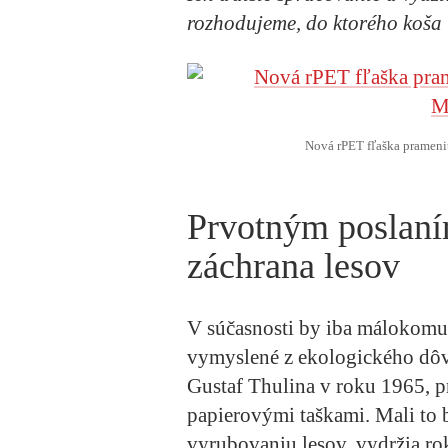
rozhodujeme, do ktorého koša
Nová rPET fľaška prameni
Prvotným poslaním
záchrana lesov
V súčasnosti by iba málokomu 
vymyslené z ekologického dôv
Gustaf Thulina v roku 1965, p
papierovými taškami. Mali to 
vyrubovaniu lesov, vydržia rok