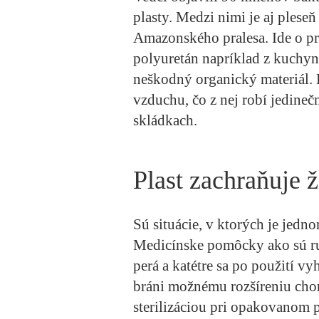
plasty. Medzi nimi je aj pleseň
Amazonského pralesa. Ide o p
polyuretán napríklad z kuchyn
neškodný organický materiál. 
vzduchu, čo z nej robí jedine
skládkach.
Plast zachraňuje 
Sú situácie, v ktorých je jedn
Medicínske pomôcky ako sú ruk
perá a katétre sa po použití v
bráni možnému rozšíreniu chor
sterilizáciou pri opakovanom p