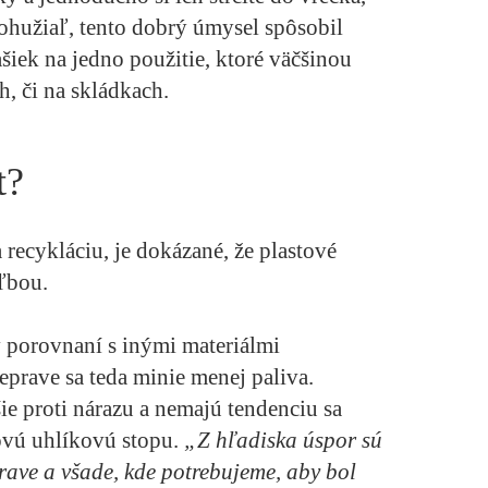
 Bohužiaľ, tento dobrý úmysel spôsobil
šiek na jedno použitie, ktoré väčšinou
h, či na skládkach.
t?
recykláciu, je dokázané, že plastové
oľbou.
v porovnaní s inými materiálmi
eprave sa teda minie menej paliva.
šie proti nárazu a nemajú tendenciu sa
kovú uhlíkovú stopu.
„Z hľadiska úspor sú
rave a všade, kde potrebujeme, aby bol