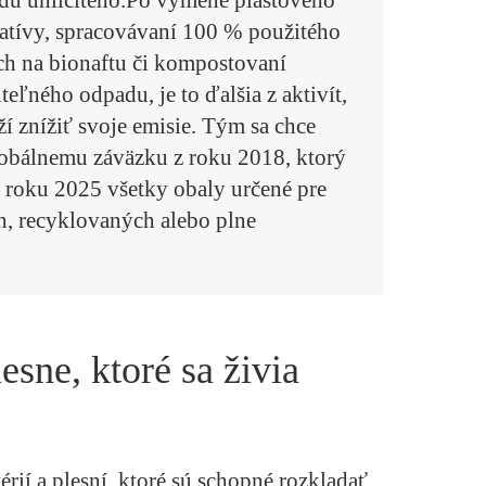
xidu uhličitého.Po výmene plastového
rnatívy, spracovávaní 100 % použitého
ách na bionaftu či kompostovaní
teľného odpadu, je to ďalšia z aktivít,
í znížiť svoje emisie. Tým sa chce
 globálnemu záväzku z roku 2018, ktorý
 roku 2025 všetky obaly určené pre
h, recyklovaných alebo plne
esne, ktoré sa živia
rií a plesní, ktoré sú schopné rozkladať