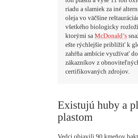
ton plastu a vyše 11 ton o
riadu a slamiek za iné alte
oleja vo väčšine reštauráci
všetkého biologicky rozloži
ktorými sa
McDonald’s
snaž
ešte rýchlejšie priblížiť k
zahŕňa ambície využívať do
zákazníkov z obnoviteľnýc
certifikovaných zdrojov.
Existujú huby a pl
plastom
Vedci objavili 90 kmeňov bakté