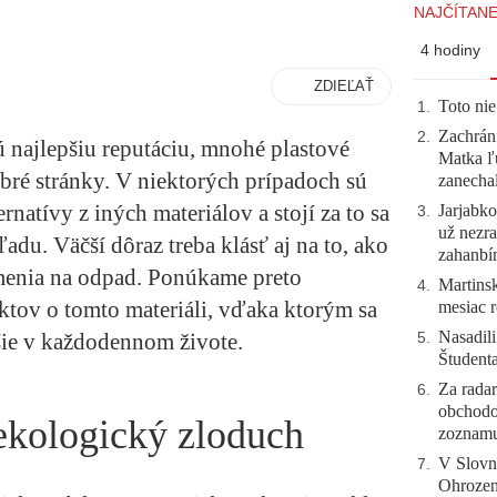
NAJČÍTANE
4 hodiny
ZDIEĽAŤ
Toto nie
1
.
Zachráni
2
.
ú najlepšiu reputáciu, mnohé plastové
Matka ľu
bré stránky. V niektorých prípadoch sú
zanecha
natívy z iných materiálov a stojí za to sa
Jarjabk
3
.
už nezra
adu. Väčší dôraz treba klásť aj na to, ako
zahanb
zmenia na odpad. Ponúkame preto
Martinsk
4
.
ktov o tomto materiáli, vďaka ktorým sa
mesiac r
Nasadili
ie v každodennom živote.
5
.
Študent
Za radar
6
.
obchodo
ekologický zloduch
zoznam
V Slovn
7
.
Ohrozeni