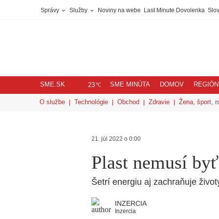
Správy
Služby
Noviny na webe
Last Minute Dovolenka
Slov
SME.SK
SME MINÚTA
DOMOV
REGIÓN
℃
23
O službe
Technológie
Obchod
Zdravie
Žena, šport, r
21. júl 2022 o 0:00
Plast nemusí by
Šetrí energiu aj zachraňuje život
INZERCIA
Inzercia