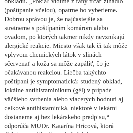
obkladu. „Pokiaľ vidíme z rany trčať žihadlo
(poštípanie včelou), opatrne ho vyberieme.
Dobrou správou je, že najčastejšie sa
stretneme s poštípaním komárom alebo
ovadom, po ktorých takmer nikdy nevznikajú
alergické reakcie. Miesto však tak či tak môže
vplyvom chemických látok v slinách
sčervenať a koža sa môže zapáliť, čo je
očakávanou reakciou. Liečba takýchto
poštípaní je symptomatická: studený obklad,
lokálne antihistaminikum (gél) v prípade
väčšieho svrbenia alebo viacerých bodnutí aj
celkové antihistaminiká, niektoré v lekárni
dostaneme aj bez lekárskeho predpisu,“
odporúča MUDr. Katarína Hricová, ktorá