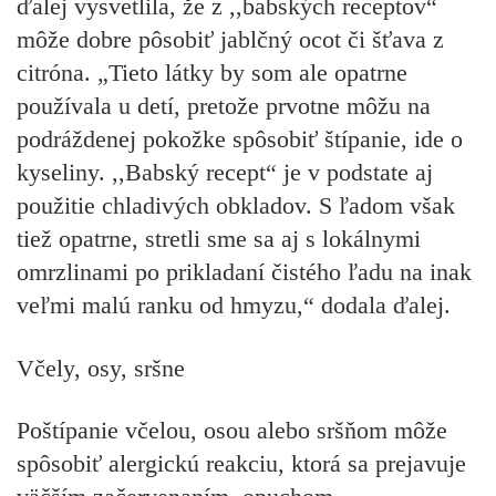
ďalej vysvetlila, že z ,,babských receptov“
môže dobre pôsobiť jablčný ocot či šťava z
citróna. „Tieto látky by som ale opatrne
používala u detí, pretože prvotne môžu na
podráždenej pokožke spôsobiť štípanie, ide o
kyseliny. ,,Babský recept“ je v podstate aj
použitie chladivých obkladov. S ľadom však
tiež opatrne, stretli sme sa aj s lokálnymi
omrzlinami po prikladaní čistého ľadu na inak
veľmi malú ranku od hmyzu,“ dodala ďalej.
Včely, osy, sršne
Poštípanie včelou, osou alebo sršňom môže
spôsobiť alergickú reakciu, ktorá sa prejavuje