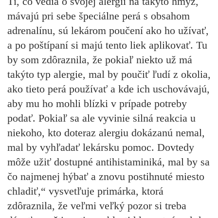
Tí, čo vedia o svojej alergii na takýto hmyz,
mávajú pri sebe špeciálne perá s obsahom
adrenalínu, sú lekárom poučení ako ho užívať,
a po poštípaní si majú tento liek aplikovať. Tu
by som zdôraznila, že pokiaľ niekto už má
takýto typ alergie, mal by poučiť ľudí z okolia,
ako tieto perá používať a kde ich uschovávajú,
aby mu ho mohli blízki v prípade potreby
podať. Pokiaľ sa ale vyvinie silná reakcia u
niekoho, kto doteraz alergiu dokázanú nemal,
mal by vyhľadať lekársku pomoc. Dovtedy
môže užiť dostupné antihistaminiká, mal by sa
čo najmenej hýbať a znovu postihnuté miesto
chladiť,“ vysvetľuje primárka, ktorá
zdôraznila, že veľmi veľký pozor si treba