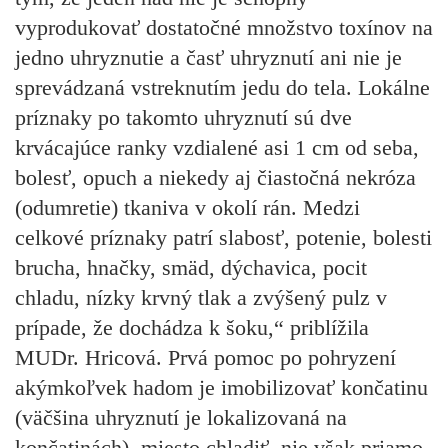
vyprodukovať dostatočné množstvo toxínov na
jedno uhryznutie a časť uhryznutí ani nie je
sprevádzaná vstreknutím jedu do tela. Lokálne
príznaky po takomto uhryznutí sú dve
krvácajúce ranky vzdialené asi 1 cm od seba,
bolesť, opuch a niekedy aj čiastočná nekróza
(odumretie) tkaniva v okolí rán. Medzi
celkové príznaky patrí slabosť, potenie, bolesti
brucha, hnačky, smäd, dýchavica, pocit
chladu, nízky krvný tlak a zvýšený pulz v
prípade, že dochádza k šoku,“ priblížila
MUDr. Hricová. Prvá pomoc po pohryzení
akýmkoľvek hadom je imobilizovať končatinu
(väčšina uhryznutí je lokalizovaná na
končatinách), miesto chladiť, nie však priamo,