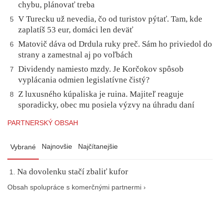
chybu, plánovať treba
V Turecku už nevedia, čo od turistov pýtať. Tam, kde
5
zaplatíš 53 eur, domáci len deväť
Matovič dáva od Drdula ruky preč. Sám ho priviedol do
6
strany a zamestnal aj po voľbách
Dividendy namiesto mzdy. Je Korčokov spôsob
7
vyplácania odmien legislatívne čistý?
Z luxusného kúpaliska je ruina. Majiteľ reaguje
8
sporadicky, obec mu posiela výzvy na úhradu daní
PARTNERSKÝ OBSAH
Najnovšie
Najčítanejšie
Vybrané
Na dovolenku stačí zbaliť kufor
Obsah spolupráce s komerčnými partnermi ›