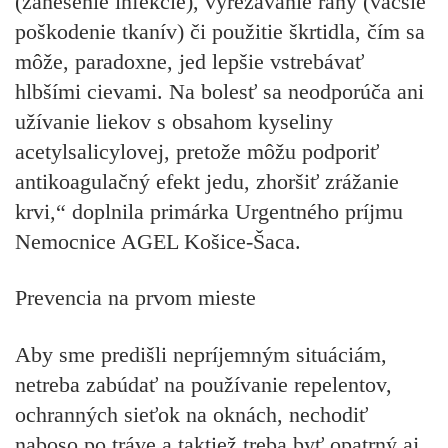
(zanesenie infekcie), vyrezávanie rany (väčšie
poškodenie tkanív) či použitie škrtidla, čím sa
môže, paradoxne, jed lepšie vstrebávať
hlbšími cievami. Na bolesť sa neodporúča ani
užívanie liekov s obsahom kyseliny
acetylsalicylovej, pretože môžu podporiť
antikoagulačný efekt jedu, zhoršiť zrážanie
krvi,“ doplnila primárka Urgentného príjmu
Nemocnice AGEL Košice-Šaca.
Prevencia na prvom mieste
Aby sme predišli nepríjemným situáciám,
netreba zabúdať na používanie repelentov,
ochranných sieťok na oknách, nechodiť
naboso po tráve a taktiež treba byť opatrný aj