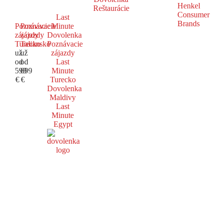
Reštaurácie
Last
Poznávacie
Poznávacie
Minute
zájazdy
zájazdy
Dovolenka
Turecko
Taliansko
Poznávacie
už
už
zájazdy
od
od
Last
599
699
Minute
€
€
Turecko
Dovolenka
Maldivy
Last
Minute
Egypt