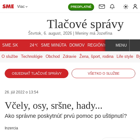
Viac
PREDPLATNÉ
Tlačové správy
Štvrtok, 6. august, 2026
| Meniny má
Jozefína
℃
SME.SK
SME MINÚTA
DOMOV
REGIÓNY
INDEX
SVET
24
MENU
O službe
Technológie
Obchod
Zdravie
Žena, šport, rodina
Life style
B
OBJEDNAŤ TLAČOVÉ SPRÁVY
VŠETKO O SLUŽBE
26. júl 2022 o 13:54
Včely, osy, sršne, hady...
Ako správne poskytnúť prvú pomoc po uštipnutí?
Inzercia