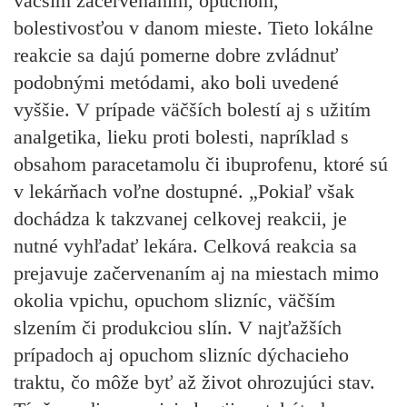
väčším začervenaním, opuchom,
bolestivosťou v danom mieste. Tieto lokálne
reakcie sa dajú pomerne dobre zvládnuť
podobnými metódami, ako boli uvedené
vyššie. V prípade väčších bolestí aj s užitím
analgetika, lieku proti bolesti, napríklad s
obsahom paracetamolu či ibuprofenu, ktoré sú
v lekárňach voľne dostupné. „Pokiaľ však
dochádza k takzvanej celkovej reakcii, je
nutné vyhľadať lekára. Celková reakcia sa
prejavuje začervenaním aj na miestach mimo
okolia vpichu, opuchom slizníc, väčším
slzením či produkciou slín. V najťažších
prípadoch aj opuchom slizníc dýchacieho
traktu, čo môže byť až život ohrozujúci stav.