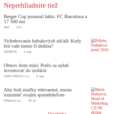
Neprehliadnite tiež
Berger Cup posunul latku: FC Barcelona a
17 500 eur
Niké
13 h
Vyžrebovanie futbalových súťaží: Kedy
hrá vaše mesto či dedina?
INZERCIA
4. aug
Obnov dom mini: Prečo sa oplatí
investovať do izolácie
VUNO HREUS s.r.o.
3. aug
Aby boli značky relevantné, musia
rozumieť svojim spotrebiteľom
Petitpress a.s.
30. júl
Dovolenka