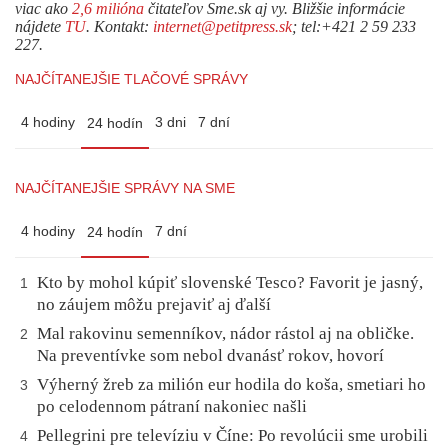
viac ako
2,6 milióna
čitateľov Sme.sk aj vy. Bližšie informácie
nájdete
TU
. Kontakt:
internet@petitpress.sk
; tel:+421 2 59 233
227.
NAJČÍTANEJŠIE TLAČOVÉ SPRÁVY
4 hodiny
3 dni
7 dní
24 hodín
NAJČÍTANEJŠIE SPRÁVY NA SME
4 hodiny
7 dní
24 hodín
Kto by mohol kúpiť slovenské Tesco? Favorit je jasný,
1
no záujem môžu prejaviť aj ďalší
Mal rakovinu semenníkov, nádor rástol aj na obličke.
2
Na preventívke som nebol dvanásť rokov, hovorí
Výherný žreb za milión eur hodila do koša, smetiari ho
3
po celodennom pátraní nakoniec našli
Pellegrini pre televíziu v Číne: Po revolúcii sme urobili
4