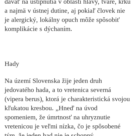
dávať na uštipnutia v oblasti hlavy, tváre, krku
a najmä v ústnej dutine, aj pokiaľ človek nie
je alergický, lokálny opuch môže spôsobiť
komplikácie s dýchaním.
Hady
Na území Slovenska žije jeden druh
jedovatého hada, a to vretenica severná
(vipera berus), ktorá je charakteristická svojou
kľukatou kresbou. „Hneď na úvod
spomeniem, že úmrtnosť na uhryznutie
vretenicou je veľmi nízka, čo je spôsobené
tým, že jeden had nie je schopný