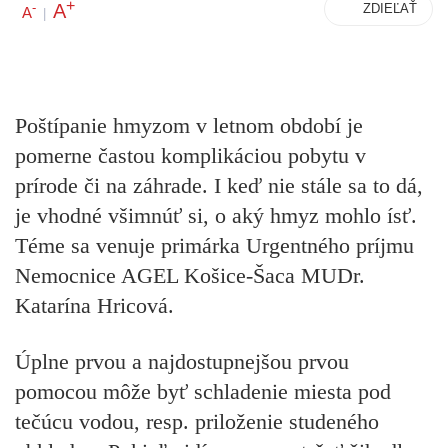
+
A
-
ZDIEĽAŤ
A
|
Poštípanie hmyzom v letnom období je
pomerne častou komplikáciou pobytu v
prírode či na záhrade. I keď nie stále sa to dá,
je vhodné všimnúť si, o aký hmyz mohlo ísť.
Téme sa venuje primárka Urgentného príjmu
Nemocnice AGEL Košice-Šaca MUDr.
Katarína Hricová.
Úplne prvou a najdostupnejšou prvou
pomocou môže byť schladenie miesta pod
tečúcu vodou, resp. priloženie studeného