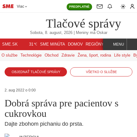
Viac
PREDPLATNÉ
Tlačové správy
Sobota, 8. august, 2026
| Meniny má
Oskar
℃
SME.SK
SME MINÚTA
DOMOV
REGIÓNY
INDEX
SVET
31
MENU
O službe
Technológie
Obchod
Zdravie
Žena, šport, rodina
Life style
B
OBJEDNAŤ TLAČOVÉ SPRÁVY
VŠETKO O SLUŽBE
2. aug 2022 o 0:00
Dobrá správa pre pacientov s
cukrovkou
Dajte zbohom pichaniu do prsta.