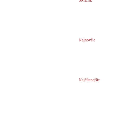
SME.sk
Najnovšie
Najčítanejšie