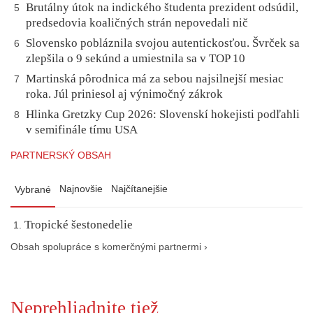
Brutálny útok na indického študenta prezident odsúdil,
5
predsedovia koaličných strán nepovedali nič
Slovensko pobláznila svojou autentickosťou. Švrček sa
6
zlepšila o 9 sekúnd a umiestnila sa v TOP 10
Martinská pôrodnica má za sebou najsilnejší mesiac
7
roka. Júl priniesol aj výnimočný zákrok
Hlinka Gretzky Cup 2026: Slovenskí hokejisti podľahli
8
v semifinále tímu USA
PARTNERSKÝ OBSAH
Najnovšie
Najčítanejšie
Vybrané
Tropické šestonedelie
Obsah spolupráce s komerčnými partnermi ›
Neprehliadnite tiež