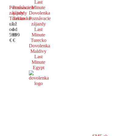
Last
Poznávacie
Poznávacie
Minute
zájazdy
zájazdy
Dovolenka
Turecko
Taliansko
Poznávacie
už
už
zájazdy
od
od
Last
599
699
Minute
€
€
Turecko
Dovolenka
Maldivy
Last
Minute
Egypt