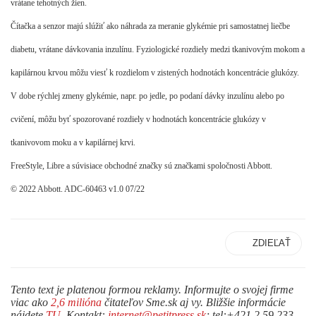
vrátane tehotných žien.
Čítačka a senzor majú slúžiť ako náhrada za meranie glykémie pri samostatnej liečbe
diabetu, vrátane dávkovania inzulínu. Fyziologické rozdiely medzi tkanivovým mokom a
kapilárnou krvou môžu viesť k rozdielom v zistených hodnotách koncentrácie glukózy.
V dobe rýchlej zmeny glykémie, napr. po jedle, po podaní dávky inzulínu alebo po
cvičení, môžu byť spozorované rozdiely v hodnotách koncentrácie glukózy v
tkanivovom moku a v kapilárnej krvi.
FreeStyle, Libre a súvisiace obchodné značky sú značkami spoločnosti Abbott.
© 2022 Abbott. ADC-60463 v1.0 07/22
ZDIEĽAŤ
Tento text je platenou formou reklamy. Informujte o svojej firme
viac ako
2,6 milióna
čitateľov Sme.sk aj vy. Bližšie informácie
nájdete
TU
. Kontakt:
internet@petitpress.sk
; tel:+421 2 59 233