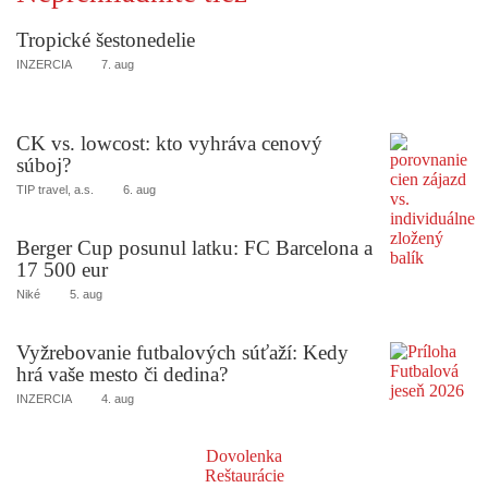
Tropické šestonedelie
INZERCIA
7. aug
CK vs. lowcost: kto vyhráva cenový
súboj?
TIP travel, a.s.
6. aug
Berger Cup posunul latku: FC Barcelona a
17 500 eur
Niké
5. aug
Vyžrebovanie futbalových súťaží: Kedy
hrá vaše mesto či dedina?
INZERCIA
4. aug
Dovolenka
Reštaurácie