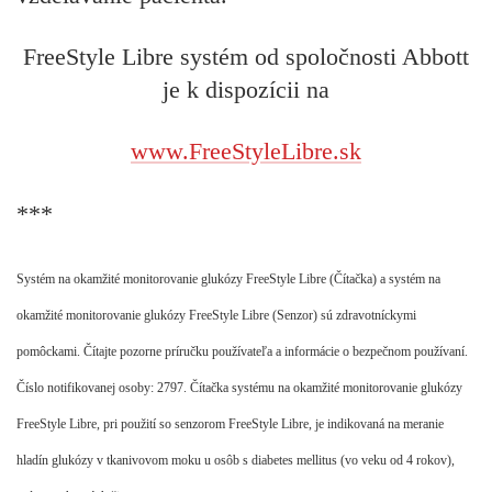
FreeStyle Libre systém od spoločnosti Abbott
je k dispozícii na
www.FreeStyleLibre.sk
***
Systém na okamžité monitorovanie glukózy FreeStyle Libre (Čítačka) a systém na
okamžité monitorovanie glukózy FreeStyle Libre (Senzor) sú zdravotníckymi
pomôckami. Čítajte pozorne príručku používateľa a informácie o bezpečnom používaní.
Číslo notifikovanej osoby: 2797. Čítačka systému na okamžité monitorovanie glukózy
FreeStyle Libre, pri použití so senzorom FreeStyle Libre, je indikovaná na meranie
hladín glukózy v tkanivovom moku u osôb s diabetes mellitus (vo veku od 4 rokov),