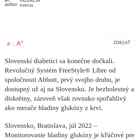
INZERCIA
Inzercia
+
A
-
ZDIEĽAŤ
A
|
Slovenskí diabetici sa konečne dočkali.
Revolučný Systém FreeStyle® Libre od
spoločnosti Abbott, prvý svojho druhu, je
dostupný už aj na Slovensku. Je bezbolestný a
diskrétny, zároveň však rovnako spoľahlivý
ako merače hladiny glukózy z krvi.
Slovensko, Bratislava, júl 2022
–
Monitorovanie hladiny glukózy je kľúčové pre