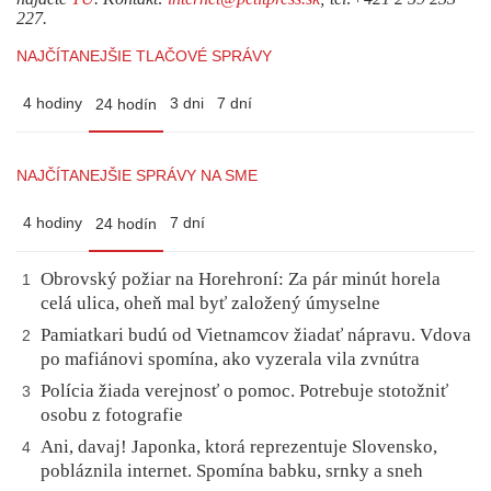
227.
NAJČÍTANEJŠIE TLAČOVÉ SPRÁVY
4 hodiny
3 dni
7 dní
24 hodín
NAJČÍTANEJŠIE SPRÁVY NA SME
4 hodiny
7 dní
24 hodín
Obrovský požiar na Horehroní: Za pár minút horela
1
celá ulica, oheň mal byť založený úmyselne
Pamiatkari budú od Vietnamcov žiadať nápravu. Vdova
2
po mafiánovi spomína, ako vyzerala vila zvnútra
Polícia žiada verejnosť o pomoc. Potrebuje stotožniť
3
osobu z fotografie
Ani, davaj! Japonka, ktorá reprezentuje Slovensko,
4
pobláznila internet. Spomína babku, srnky a sneh