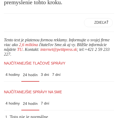
premyslenie tohto kroku.
ZDIEĽAŤ
Tento text je platenou formou reklamy. Informujte o svojej firme
viac ako
2,6 milióna
čitateľov Sme.sk aj vy. Bližšie informácie
nájdete
TU
. Kontakt:
internet@petitpress.sk
; tel:+421 2 59 233
227.
NAJČÍTANEJŠIE TLAČOVÉ SPRÁVY
4 hodiny
3 dni
7 dní
24 hodín
NAJČÍTANEJŠIE SPRÁVY NA SME
4 hodiny
7 dní
24 hodín
Toto nie je normálne
1