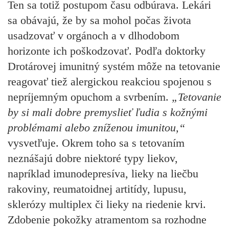
Ten sa totiž postupom času odbúrava. Lekári
sa obávajú, že by sa mohol počas života
usadzovať v orgánoch a v dlhodobom
horizonte ich poškodzovať. Podľa doktorky
Drotárovej imunitný systém môže na tetovanie
reagovať tiež alergickou reakciou spojenou s
nepríjemným opuchom a svrbením.
„Tetovanie
by si mali dobre premyslieť ľudia s kožnými
problémami alebo zníženou imunitou,“
vysvetľuje. Okrem toho sa s tetovaním
neznášajú dobre niektoré typy liekov,
napríklad imunodepresíva, lieky na liečbu
rakoviny, reumatoidnej artitídy, lupusu,
sklerózy multiplex či lieky na riedenie krvi.
Zdobenie pokožky atramentom sa
rozhodne