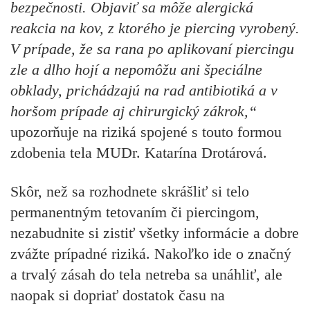
bezpečnosti. Objaviť sa môže alergická
reakcia na kov, z ktorého je piercing vyrobený.
V prípade, že sa rana po aplikovaní piercingu
zle a dlho hojí a nepomôžu ani špeciálne
obklady, prichádzajú na rad antibiotiká a v
horšom prípade aj chirurgický zákrok,“
upozorňuje na riziká spojené s touto formou
zdobenia tela MUDr. Katarína Drotárová.
Skôr, než sa rozhodnete skrášliť si telo
permanentným tetovaním či piercingom,
nezabudnite si zistiť všetky informácie a dobre
zvážte prípadné riziká. Nakoľko ide o značný
a trvalý zásah do tela netreba sa unáhliť, ale
naopak si dopriať dostatok času na