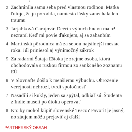
Zachránila samu seba pred vlastnou rodinou. Matka
2
ľutuje, že ju porodila, namiesto lásky zanechala len
traumu
Jarjabková Garajová: Dcérin výbuch hnevu ma už
3
nezraní. Keď mi povie ďakujem, aj sa zahanbím
Martinská pôrodnica má za sebou najsilnejší mesiac
4
roka. Júl priniesol aj výnimočný zákrok
Za radarmi Šutaja Eštoka je zrejme osoba, ktorá
5
obchodovala s ruskou firmou zo sankčného zoznamu
EÚ
V Slovnafte došlo k menšiemu výbuchu. Ohrozenie
6
verejnosti nehrozí, tvrdí spoločnosť
Nasadili si kukly, jeden sa spýtal, odkiaľ sú. Študenta
7
z Indie museli po útoku operovať
Kto by mohol kúpiť slovenské Tesco? Favorit je jasný,
8
no záujem môžu prejaviť aj ďalší
PARTNERSKÝ OBSAH