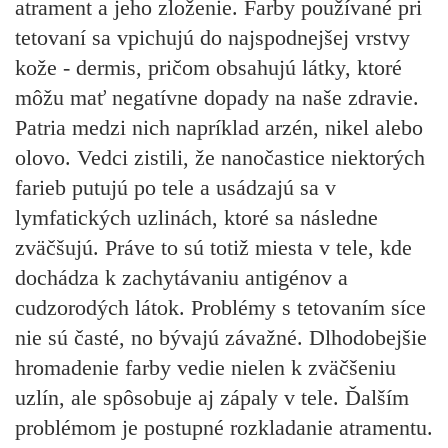
atrament a jeho zloženie. Farby používané pri
tetovaní sa vpichujú do najspodnejšej vrstvy
kože - dermis, pričom obsahujú látky, ktoré
môžu mať negatívne dopady na naše zdravie.
Patria medzi nich napríklad arzén, nikel alebo
olovo. Vedci zistili, že nanočastice niektorých
farieb putujú po tele a usádzajú sa
v
lymfatických uzlinách,
ktoré sa následne
zväčšujú. Práve to sú totiž miesta v tele, kde
dochádza k zachytávaniu antigénov a
cudzorodých látok. Problémy s tetovaním síce
nie sú časté, no bývajú závažné. Dlhodobejšie
hromadenie farby vedie nielen k zväčšeniu
uzlín, ale spôsobuje aj
zápaly v tele.
Ďalším
problémom je postupné rozkladanie atramentu.