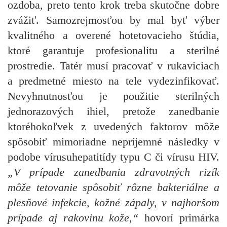
ozdoba, preto tento krok treba skutočne dobre
zvážiť. Samozrejmosťou by mal byť výber
kvalitného a overené hotetovacieho štúdia,
ktoré garantuje profesionalitu a sterilné
prostredie.
Tatér musí pracovať v rukaviciach
a predmetné miesto na tele vydezinfikovať.
Nevyhnutnosťou je použitie sterilných
jednorazových ihiel, pretože zanedbanie
ktoréhokoľvek z uvedených faktorov môže
spôsobiť mimoriadne nepríjemné následky v
podobe vírusu
hepatitídy typu C či vírusu HIV.
„V prípade zanedbania zdravotných rizík
môže tetovanie spôsobiť rôzne bakteriálne a
plesňové infekcie, kožné zápaly, v najhoršom
prípade aj rakovinu kože,“
hovorí primárka