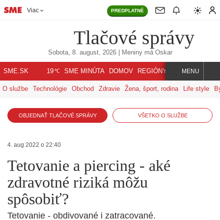
Viac
PREDPLATNÉ
Tlačové správy
Sobota, 8. august, 2026
| Meniny má
Oskar
℃
SME.SK
SME MINÚTA
DOMOV
REGIÓNY
INDEX
SVET
19
MENU
O službe
Technológie
Obchod
Zdravie
Žena, šport, rodina
Life style
B
OBJEDNAŤ TLAČOVÉ SPRÁVY
VŠETKO O SLUŽBE
4. aug 2022 o 22:40
Tetovanie a piercing - aké
zdravotné riziká môžu
spôsobiť?
Tetovanie - obdivované i zatracované.