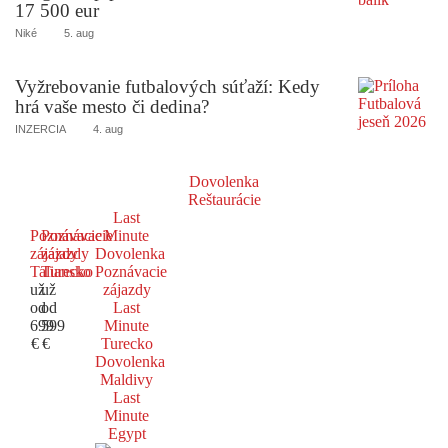
17 500 eur
Niké
5. aug
Vyžrebovanie futbalových súťaží: Kedy
hrá vaše mesto či dedina?
INZERCIA
4. aug
Dovolenka
Reštaurácie
Last
Poznávacie
Poznávacie
Minute
zájazdy
zájazdy
Dovolenka
Taliansko
Turecko
Poznávacie
už
už
zájazdy
od
od
Last
699
599
Minute
€
€
Turecko
Dovolenka
Maldivy
Last
Minute
Egypt