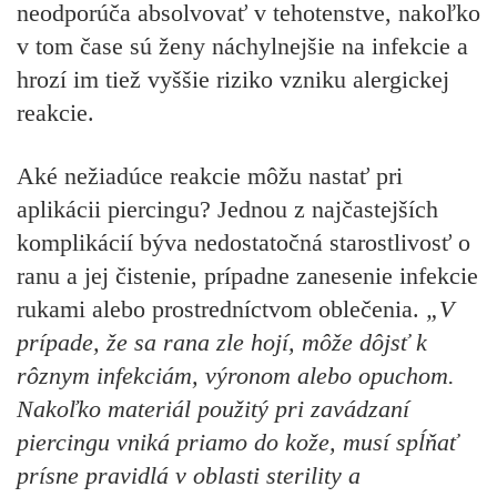
neodporúča absolvovať v tehotenstve, nakoľko
v tom čase sú ženy
náchylnejšie na infekcie a
hrozí im tiež vyššie riziko vzniku alergickej
reakcie.
Aké nežiadúce reakcie môžu nastať pri
aplikácii piercingu? Jednou z najčastejších
komplikácií býva nedostatočná starostlivosť o
ranu a jej čistenie, prípadne zanesenie infekcie
rukami alebo prostredníctvom oblečenia.
„V
prípade, že sa rana zle hojí, môže dôjsť k
rôznym infekciám, výronom alebo opuchom.
Nakoľko materiál použitý pri zavádzaní
piercingu vniká priamo do kože, musí spĺňať
prísne pravidlá v oblasti sterility a