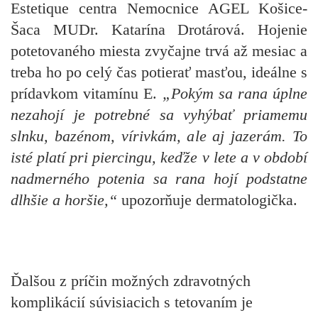
Estetique centra Nemocnice AGEL Košice-
Šaca MUDr. Katarína Drotárová. Hojenie
potetovaného miesta zvyčajne trvá až mesiac a
treba ho po celý čas potierať masťou, ideálne s
prídavkom vitamínu E.
„Pokým sa rana úplne
nezahojí je potrebné sa vyhýbať priamemu
slnku, bazénom, vírivkám, ale aj jazerám. To
isté platí pri piercingu, keďže v lete a v období
nadmerného potenia sa rana hojí podstatne
dlhšie a horšie,“
upozorňuje dermatologička.
Ďalšou z príčin možných zdravotných
komplikácií súvisiacich s tetovaním je