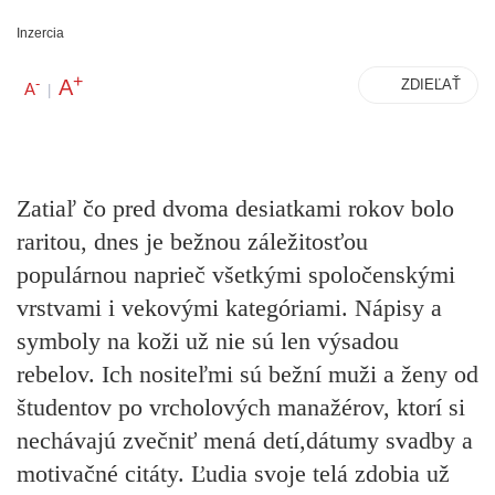
Inzercia
+
A
-
ZDIEĽAŤ
A
|
Zatiaľ čo pred dvoma desiatkami rokov bolo
raritou, dnes je bežnou záležitosťou
populárnou naprieč všetkými spoločenskými
vrstvami i vekovými kategóriami. Nápisy a
symboly na koži už nie sú len výsadou
rebelov. Ich nositeľmi sú bežní muži a ženy od
študentov po vrcholových manažérov, ktorí si
nechávajú zvečniť mená detí,dátumy svadby a
motivačné citáty. Ľudia svoje telá zdobia už