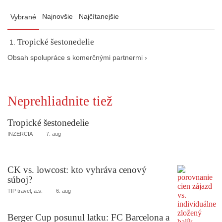
Najnovšie
Najčítanejšie
Vybrané
Tropické šestonedelie
Obsah spolupráce s komerčnými partnermi ›
Neprehliadnite tiež
Tropické šestonedelie
INZERCIA
7. aug
CK vs. lowcost: kto vyhráva cenový
súboj?
TIP travel, a.s.
6. aug
Berger Cup posunul latku: FC Barcelona a