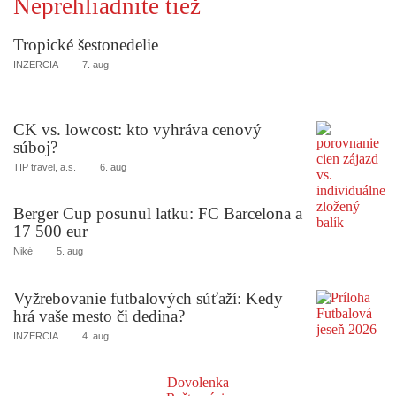
Neprehliadnite tiež
Tropické šestonedelie
INZERCIA
7. aug
CK vs. lowcost: kto vyhráva cenový
súboj?
TIP travel, a.s.
6. aug
Berger Cup posunul latku: FC Barcelona a
17 500 eur
Niké
5. aug
Vyžrebovanie futbalových súťaží: Kedy
hrá vaše mesto či dedina?
INZERCIA
4. aug
Dovolenka