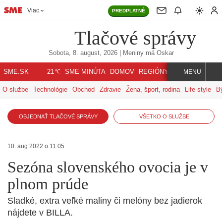
Viac
PREDPLATNÉ
Tlačové správy
Sobota, 8. august, 2026
| Meniny má
Oskar
℃
SME.SK
SME MINÚTA
DOMOV
REGIÓNY
INDEX
SVET
21
MENU
O službe
Technológie
Obchod
Zdravie
Žena, šport, rodina
Life style
B
OBJEDNAŤ TLAČOVÉ SPRÁVY
VŠETKO O SLUŽBE
10. aug 2022 o 11:05
Sezóna slovenského ovocia je v
plnom prúde
Sladké, extra veľké maliny či melóny bez jadierok
nájdete v BILLA.