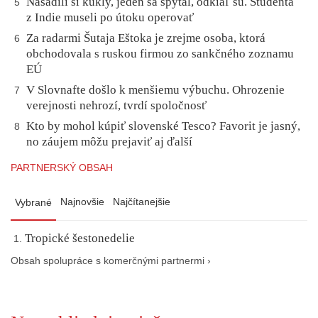
Nasadili si kukly, jeden sa spýtal, odkiaľ sú. Študenta
5
z Indie museli po útoku operovať
Za radarmi Šutaja Eštoka je zrejme osoba, ktorá
6
obchodovala s ruskou firmou zo sankčného zoznamu
EÚ
V Slovnafte došlo k menšiemu výbuchu. Ohrozenie
7
verejnosti nehrozí, tvrdí spoločnosť
Kto by mohol kúpiť slovenské Tesco? Favorit je jasný,
8
no záujem môžu prejaviť aj ďalší
PARTNERSKÝ OBSAH
Najnovšie
Najčítanejšie
Vybrané
Tropické šestonedelie
Obsah spolupráce s komerčnými partnermi ›