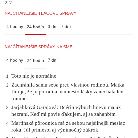
227.
NAJČÍTANEJŠIE TLAČOVÉ SPRÁVY
4 hodiny
3 dni
7 dní
24 hodín
NAJČÍTANEJŠIE SPRÁVY NA SME
4 hodiny
7 dní
24 hodín
Toto nie je normálne
1
Zachránila samu seba pred vlastnou rodinou. Matka
2
ľutuje, že ju porodila, namiesto lásky zanechala len
traumu
Jarjabková Garajová: Dcérin výbuch hnevu ma už
3
nezraní. Keď mi povie ďakujem, aj sa zahanbím
Martinská pôrodnica má za sebou najsilnejší mesiac
4
roka. Júl priniesol aj výnimočný zákrok