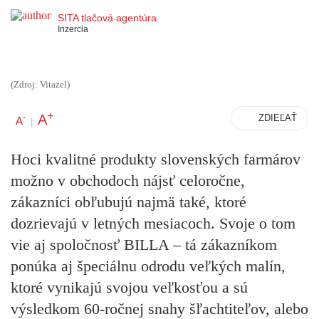
SITA tlačová agentúra
Inzercia
(Zdroj: Vitazel)
+
A
-
ZDIEĽAŤ
A
|
Hoci kvalitné produkty slovenských farmárov
možno v obchodoch nájsť celoročne,
zákazníci obľubujú najmä také, ktoré
dozrievajú v letných mesiacoch. Svoje o tom
vie aj spoločnosť BILLA – tá zákazníkom
ponúka aj špeciálnu odrodu veľkých malín,
ktoré vynikajú svojou veľkosťou a sú
výsledkom 60-ročnej snahy šľachtiteľov, alebo