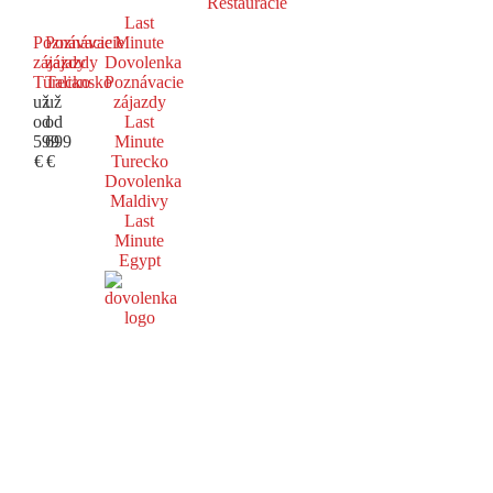
Reštaurácie
Last
Poznávacie
Poznávacie
Minute
zájazdy
zájazdy
Dovolenka
Turecko
Taliansko
Poznávacie
už
už
zájazdy
od
od
Last
599
699
Minute
€
€
Turecko
Dovolenka
Maldivy
Last
Minute
Egypt