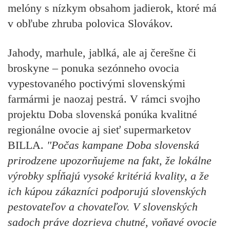
melóny s nízkym obsahom jadierok, ktoré má
v obľube zhruba polovica Slovákov.
Jahody, marhule, jablká, ale aj čerešne či
broskyne – ponuka sezónneho ovocia
vypestovaného poctivými slovenskými
farmármi je naozaj pestrá. V rámci svojho
projektu Doba slovenská ponúka kvalitné
regionálne ovocie aj sieť supermarketov
BILLA.
"Počas kampane Doba slovenská
prirodzene upozorňujeme na fakt, že lokálne
výrobky spĺňajú vysoké kritériá kvality, a že
ich kúpou zákazníci podporujú slovenských
pestovateľov a chovateľov. V slovenských
sadoch práve dozrieva chutné, voňavé ovocie