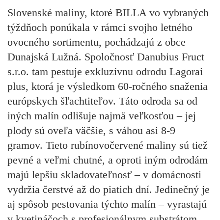
Slovenské maliny, ktoré BILLA vo vybraných
týždňoch ponúkala v rámci svojho letného
ovocného sortimentu, pochádzajú z obce
Dunajská Lužná. Spoločnosť Danubius Fruct
s.r.o. tam pestuje exkluzívnu odrodu Lagorai
plus, ktorá je výsledkom 60-ročného snaženia
európskych šľachtiteľov. Táto odroda sa od
iných malín odlišuje najmä veľkosťou – jej
plody sú oveľa väčšie, s váhou asi 8-9
gramov. Tieto rubínovočervené maliny sú tiež
pevné a veľmi chutné, a oproti iným odrodám
majú lepšiu skladovateľnosť – v domácnosti
vydržia čerstvé až do piatich dní. Jedinečný je
aj spôsob pestovania týchto malín – vyrastajú
v kvetináčoch s profesionálnym substrátom,