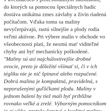
do ktorých sa pomocou špeciálnych hadíc
dostáva unikátna zmes závlahy a živín riadená
počítačom. Vďaka tomu sa maliny
nevyčerpávajú, rastú silnejšie a plody rodia
veľmi aktívne. Pri výbere malín v obchode vo
všeobecnosti platí, že nesmú mať viditeľné
chyby ani byť mechanicky poškodené.
"Maliny sú asi najchúlostivejšie drobné
ovocie, preto je dôležité všímať si, či v ich
tégliku nie je nič špinavé alebo rozpučené.
Dobrá malina je kompaktná, pravidelná, s
neporušenými guľôčkami plodu. Maliny v
jednom balení by tiež mali byť približne
rovnako veľké a zrelé. Výborným pomocníkom
je aj vôňa, pretože čerstvé a kvalitné maliny