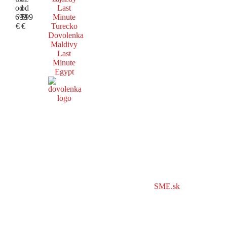
od
od
Last
699
599
Minute
€
€
Turecko
Dovolenka
Maldivy
Last
Minute
Egypt
SME.sk