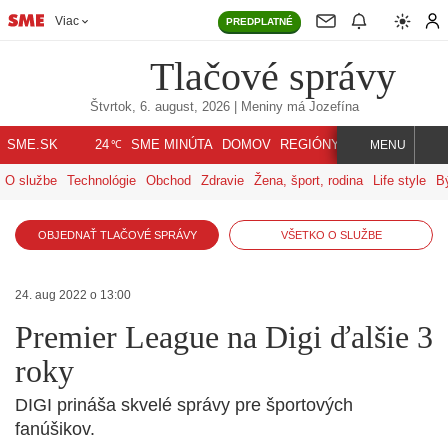
Viac
PREDPLATNÉ
Tlačové správy
Štvrtok, 6. august, 2026
| Meniny má
Jozefína
℃
SME.SK
SME MINÚTA
DOMOV
REGIÓNY
INDEX
SVET
24
MENU
O službe
Technológie
Obchod
Zdravie
Žena, šport, rodina
Life style
B
OBJEDNAŤ TLAČOVÉ SPRÁVY
VŠETKO O SLUŽBE
24. aug 2022 o 13:00
Premier League na Digi ďalšie 3
roky
DIGI prináša skvelé správy pre športových
fanúšikov.