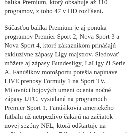
balíka Premium, ktorý obsahuje až 110
programov, z toho 47 v HD rozlíšení.
Súčasťou balíka Premium je aj ponuka
programov
Premier Sport 2, Nova Sport 3 a
Nova Sport 4,
ktoré zákazníkom prinášajú
exkluzívne zápasy Ligy majstrov. Sledovať
môžete aj zápasy
Bundesligy, LaLigy či Serie
A.
Fanúšikov motošportu potešia napínavé
LIVE prenosy
Formuly 1 na Sport TV.
Milovníci bojových umení ocenia nočné
zápasy
UFC,
vysielané na programoch
Premier Sport 1.
Fanúšikovia amerického
futbalu už netrpezlivo čakajú na začiatok
novej sezóny
NFL,
ktorá odštartuje na