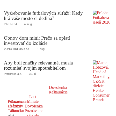
Vyžrebovanie futbalových súťaží: Kedy
hrá vaše mesto či dedina?
INZERCIA
4. aug
Obnov dom mini: Prečo sa oplatí
investovať do izolácie
VUNO HREUS s.r.o.
3. aug
Aby boli značky relevantné, musia
rozumieť svojim spotrebiteľom
Petitpress a.s.
30. júl
Dovolenka
Reštaurácie
Last
Poznávacie
Poznávacie
Minute
zájazdy
zájazdy
Dovolenka
Taliansko
Turecko
Poznávacie
už
už
zájazdy