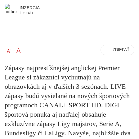
INZERCIA
Inzercia
+
A
-
ZDIEĽAŤ
A
|
Zápasy najprestížnejšej anglickej Premier
League si zákazníci vychutnajú na
obrazovkách aj v ďalších 3 sezónach. LIVE
zápasy budú vysielané na nových športových
programoch CANAL+ SPORT HD. DIGI
športová ponuka aj naďalej obsahuje
exkluzívne zápasy Ligy majstrov, Serie A,
Bundesligy či LaLigy. Navyše, najbližšie dva