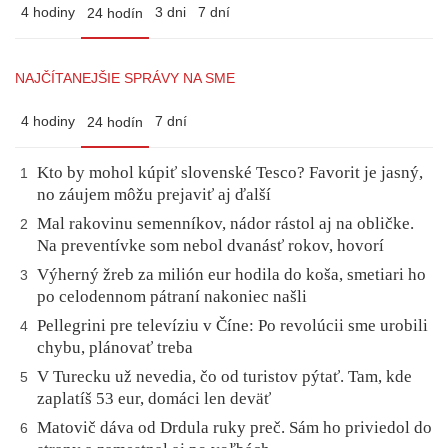
4 hodiny
3 dni
7 dní
24 hodín
NAJČÍTANEJŠIE SPRÁVY NA SME
4 hodiny
7 dní
24 hodín
Kto by mohol kúpiť slovenské Tesco? Favorit je jasný,
1
no záujem môžu prejaviť aj ďalší
Mal rakovinu semenníkov, nádor rástol aj na obličke.
2
Na preventívke som nebol dvanásť rokov, hovorí
Výherný žreb za milión eur hodila do koša, smetiari ho
3
po celodennom pátraní nakoniec našli
Pellegrini pre televíziu v Číne: Po revolúcii sme urobili
4
chybu, plánovať treba
V Turecku už nevedia, čo od turistov pýtať. Tam, kde
5
zaplatíš 53 eur, domáci len deväť
Matovič dáva od Drdula ruky preč. Sám ho priviedol do
6