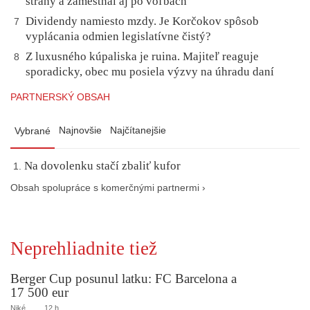
strany a zamestnal aj po voľbách
Dividendy namiesto mzdy. Je Korčokov spôsob
7
vyplácania odmien legislatívne čistý?
Z luxusného kúpaliska je ruina. Majiteľ reaguje
8
sporadicky, obec mu posiela výzvy na úhradu daní
PARTNERSKÝ OBSAH
Najnovšie
Najčítanejšie
Vybrané
Na dovolenku stačí zbaliť kufor
Obsah spolupráce s komerčnými partnermi ›
Neprehliadnite tiež
Berger Cup posunul latku: FC Barcelona a
17 500 eur
Niké
12 h