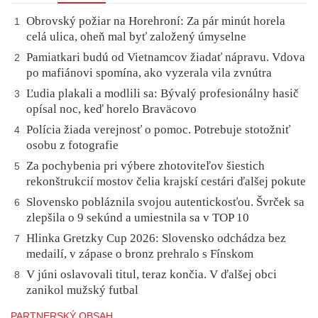
Obrovský požiar na Horehroní: Za pár minút horela
1
celá ulica, oheň mal byť založený úmyselne
Pamiatkari budú od Vietnamcov žiadať nápravu. Vdova
2
po mafiánovi spomína, ako vyzerala vila zvnútra
Ľudia plakali a modlili sa: Bývalý profesionálny hasič
3
opísal noc, keď horelo Braväcovo
Polícia žiada verejnosť o pomoc. Potrebuje stotožniť
4
osobu z fotografie
Za pochybenia pri výbere zhotoviteľov šiestich
5
rekonštrukcií mostov čelia krajskí cestári ďalšej pokute
Slovensko pobláznila svojou autentickosťou. Švrček sa
6
zlepšila o 9 sekúnd a umiestnila sa v TOP 10
Hlinka Gretzky Cup 2026: Slovensko odchádza bez
7
medailí, v zápase o bronz prehralo s Fínskom
V júni oslavovali titul, teraz končia. V ďalšej obci
8
zanikol mužský futbal
PARTNERSKÝ OBSAH