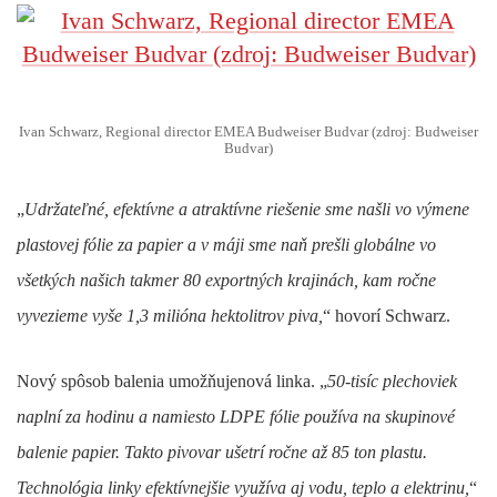
Ivan Schwarz, Regional director EMEA Budweiser Budvar (zdroj: Budweiser
Budvar)
„
Udržateľné, efektívne a atraktívne riešenie sme našli vo výmene
plastovej fólie za papier a v máji sme naň prešli globálne vo
všetkých našich takmer 80 exportných krajinách, kam ročne
vyvezieme vyše 1,3 milióna hektolitrov piva,
“ hovorí Schwarz.
Nový spôsob balenia umožňuje
nová linka
. „
50-tisíc plechoviek
naplní za hodinu a namiesto LDPE fólie používa na skupinové
balenie papier.
Takto pivovar ušetrí ročne až 85 ton plastu.
Technológia linky efektívnejšie využíva aj vodu, teplo a elektrinu,
“