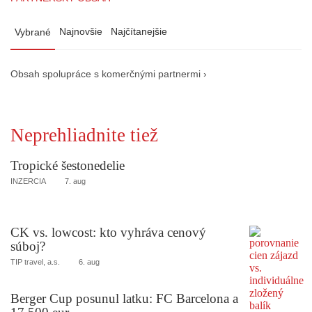
Najnovšie
Najčítanejšie
Vybrané
Obsah spolupráce s komerčnými partnermi ›
Neprehliadnite tiež
Tropické šestonedelie
INZERCIA
7. aug
CK vs. lowcost: kto vyhráva cenový
súboj?
TIP travel, a.s.
6. aug
Berger Cup posunul latku: FC Barcelona a