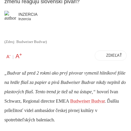
zmenu reagujú slovenskí pivári?
INZERCIA
Inzercia
(Zdroj: Budweiser Budvar)
+
A
-
ZDIEĽAŤ
A
|
„Budvar už pred 2 rokmi
ako prvý pivovar
vymenil hliníkové fólie
na hrdle fliaš za papier a
pivá Budweiser Budvar
nikdy neplnil do
plastových fliaš
. Tento trend je tiež už na ústupe,“
hovorí
Ivan
Schwarz
, Regional director EMEA
Budweiser Budvar
. Ďalšiu
príležitosť videl ambasádor českej pivnej kultúry v
spotrebiteľských baleniach.