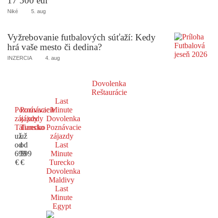
17 500 eur
Niké
5. aug
Vyžrebovanie futbalových súťaží: Kedy
hrá vaše mesto či dedina?
INZERCIA
4. aug
Dovolenka
Reštaurácie
Last
Poznávacie
Poznávacie
Minute
zájazdy
zájazdy
Dovolenka
Taliansko
Turecko
Poznávacie
už
už
zájazdy
od
od
Last
699
599
Minute
€
€
Turecko
Dovolenka
Maldivy
Last
Minute
Egypt