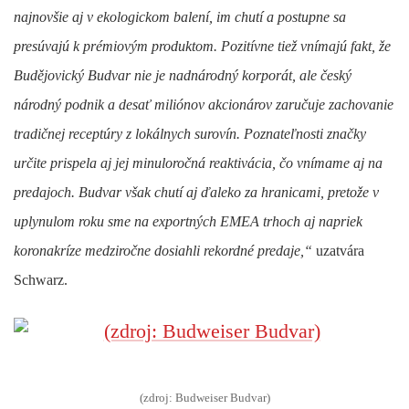
najnovšie aj v ekologickom balení, im chutí a postupne sa
presúvajú k prémiovým produktom. Pozitívne tiež vnímajú fakt, že
Budějovický Budvar
nie je nadnárodný korporát, ale
český
národný podnik
a desať miliónov akcionárov zaručuje
zachovanie
tradičnej receptúry z lokálnych surovín
. Poznateľnosti značky
určite prispela aj jej minuloročná reaktivácia, čo vnímame aj na
predajoch. Budvar však chutí aj ďaleko za hranicami, pretože v
uplynulom roku sme na exportných EMEA trhoch aj napriek
koronakríze medziročne dosiahli
rekordné predaje
,“
uzatvára
Schwarz.
(zdroj: Budweiser Budvar)