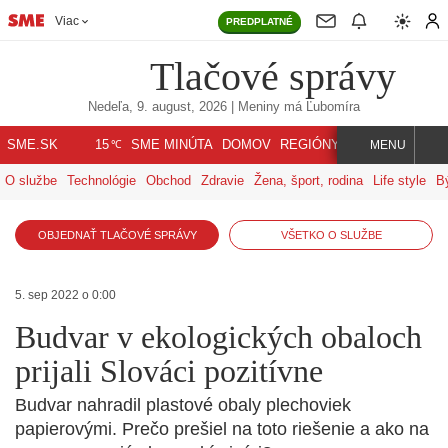
Viac
PREDPLATNÉ
Tlačové správy
Nedeľa, 9. august, 2026
| Meniny má
Ľubomíra
℃
SME.SK
SME MINÚTA
DOMOV
REGIÓNY
INDEX
SVET
15
MENU
O službe
Technológie
Obchod
Zdravie
Žena, šport, rodina
Life style
B
OBJEDNAŤ TLAČOVÉ SPRÁVY
VŠETKO O SLUŽBE
5. sep 2022 o 0:00
Budvar v ekologických obaloch
prijali Slováci pozitívne
Budvar nahradil plastové obaly plechoviek
papierovými. Prečo prešiel na toto riešenie a ako na