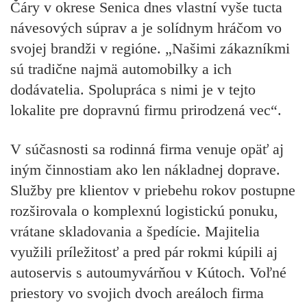
Čáry v okrese Senica dnes vlastní vyše tucta
návesových súprav a je solídnym hráčom vo
svojej brandži v regióne. „Našimi zákazníkmi
sú tradične najmä automobilky a ich
dodávatelia. Spolupráca s nimi je v tejto
lokalite pre dopravnú firmu prirodzená vec“.
V súčasnosti sa rodinná firma venuje opäť aj
iným činnostiam ako len nákladnej doprave.
Služby pre klientov v priebehu rokov postupne
rozširovala o komplexnú logistickú ponuku,
vrátane skladovania a špedície. Majitelia
využili príležitosť a pred pár rokmi kúpili aj
autoservis s autoumyvárňou v Kútoch. Voľné
priestory vo svojich dvoch areáloch firma