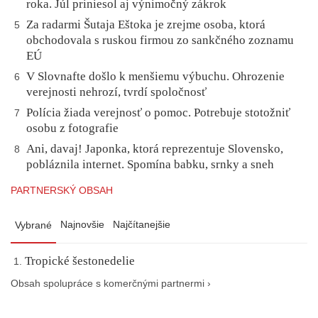
roka. Júl priniesol aj výnimočný zákrok
Za radarmi Šutaja Eštoka je zrejme osoba, ktorá
5
obchodovala s ruskou firmou zo sankčného zoznamu
EÚ
V Slovnafte došlo k menšiemu výbuchu. Ohrozenie
6
verejnosti nehrozí, tvrdí spoločnosť
Polícia žiada verejnosť o pomoc. Potrebuje stotožniť
7
osobu z fotografie
Ani, davaj! Japonka, ktorá reprezentuje Slovensko,
8
pobláznila internet. Spomína babku, srnky a sneh
PARTNERSKÝ OBSAH
Najnovšie
Najčítanejšie
Vybrané
Tropické šestonedelie
Obsah spolupráce s komerčnými partnermi ›