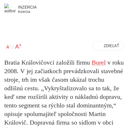
INZERCIA
Inzercia
+
A
-
ZDIEĽAŤ
A
|
Bratia Královičovci založili firmu
Burel
v roku
2008. V jej začiatkoch prevádzkovali stavebné
stroje, trh im však časom ukázal trochu
odlišnú cestu. „Vykryštalizovalo sa to tak, že
keď sme rozšírili aktivity o nákladnú dopravu,
tento segment sa rýchlo stal dominantným,“
opisuje spolumajiteľ spoločnosti Martin
Královič. Dopravná firma so sídlom v obci