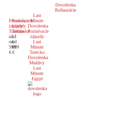
Dovolenka
Reštaurácie
Last
Poznávacie
Poznávacie
Minute
zájazdy
zájazdy
Dovolenka
Turecko
Taliansko
Poznávacie
už
už
zájazdy
od
od
Last
599
699
Minute
€
€
Turecko
Dovolenka
Maldivy
Last
Minute
Egypt