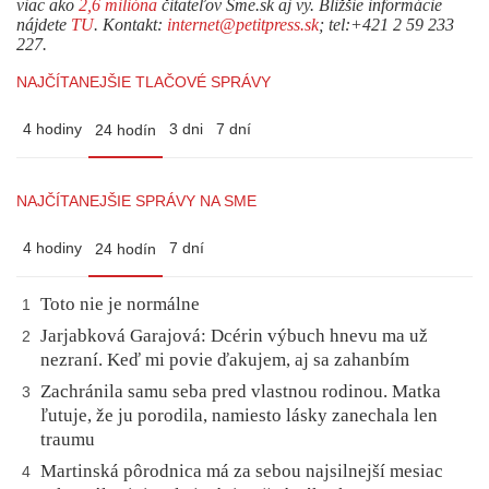
viac ako
2,6 milióna
čitateľov Sme.sk aj vy. Bližšie informácie
nájdete
TU
. Kontakt:
internet@petitpress.sk
; tel:+421 2 59 233
227.
NAJČÍTANEJŠIE TLAČOVÉ SPRÁVY
4 hodiny
3 dni
7 dní
24 hodín
NAJČÍTANEJŠIE SPRÁVY NA SME
4 hodiny
7 dní
24 hodín
Toto nie je normálne
1
Jarjabková Garajová: Dcérin výbuch hnevu ma už
2
nezraní. Keď mi povie ďakujem, aj sa zahanbím
Zachránila samu seba pred vlastnou rodinou. Matka
3
ľutuje, že ju porodila, namiesto lásky zanechala len
traumu
Martinská pôrodnica má za sebou najsilnejší mesiac
4