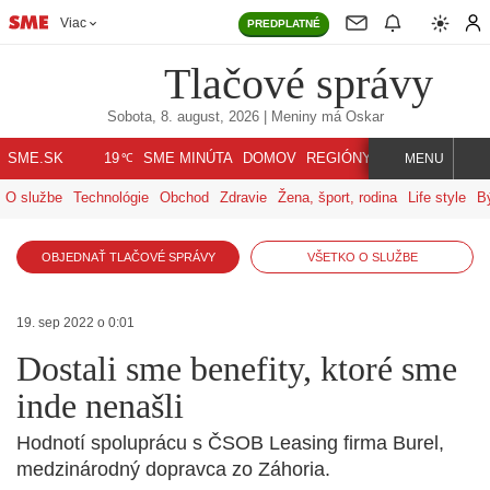
Viac
PREDPLATNÉ
Tlačové správy
Sobota, 8. august, 2026
| Meniny má
Oskar
℃
SME.SK
SME MINÚTA
DOMOV
REGIÓNY
INDEX
SVET
19
MENU
O službe
Technológie
Obchod
Zdravie
Žena, šport, rodina
Life style
B
OBJEDNAŤ TLAČOVÉ SPRÁVY
VŠETKO O SLUŽBE
19. sep 2022 o 0:01
Dostali sme benefity, ktoré sme
inde nenašli
Hodnotí spoluprácu s ČSOB Leasing firma Burel,
medzinárodný dopravca zo Záhoria.