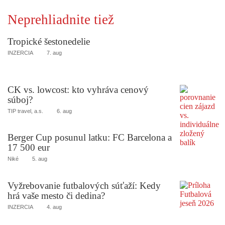
Neprehliadnite tiež
Tropické šestonedelie
INZERCIA
7. aug
CK vs. lowcost: kto vyhráva cenový
súboj?
TIP travel, a.s.
6. aug
Berger Cup posunul latku: FC Barcelona a
17 500 eur
Niké
5. aug
Vyžrebovanie futbalových súťaží: Kedy
hrá vaše mesto či dedina?
INZERCIA
4. aug