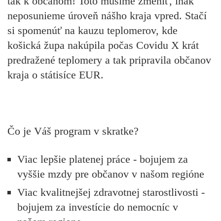
tak k občanom! Toto musíme zmeniť, inak
neposunieme úroveň nášho kraja vpred. Stačí
si spomenúť na kauzu teplomerov, kde
košická župa nakúpila počas Covidu X krát
predražené teplomery a tak pripravila občanov
kraja o státisíce EUR.
Čo je Váš program v skratke?
Viac lepšie platenej práce - bojujem za
vyššie mzdy pre občanov v našom regióne
Viac kvalitnejšej zdravotnej starostlivosti -
bojujem za investície do nemocníc v