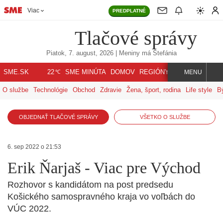
Viac
PREDPLATNÉ
Tlačové správy
Piatok, 7. august, 2026
| Meniny má
Štefánia
℃
SME.SK
SME MINÚTA
DOMOV
REGIÓNY
INDEX
SVET
22
MENU
O službe
Technológie
Obchod
Zdravie
Žena, šport, rodina
Life style
B
OBJEDNAŤ TLAČOVÉ SPRÁVY
VŠETKO O SLUŽBE
6. sep 2022 o 21:53
Erik Ňarjaš - Viac pre Východ
Rozhovor s kandidátom na post predsedu
Košického samospravného kraja vo voľbách do
VÚC 2022.