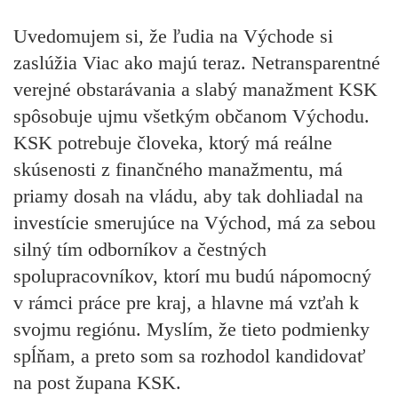
Uvedomujem si, že ľudia na Východe si
zaslúžia Viac ako majú teraz. Netransparentné
verejné obstarávania a slabý manažment KSK
spôsobuje ujmu všetkým občanom Východu.
KSK potrebuje človeka, ktorý má reálne
skúsenosti z finančného manažmentu, má
priamy dosah na vládu, aby tak dohliadal na
investície smerujúce na Východ, má za sebou
silný tím odborníkov a čestných
spolupracovníkov, ktorí mu budú nápomocný
v rámci práce pre kraj, a hlavne má vzťah k
svojmu regiónu. Myslím, že tieto podmienky
spĺňam, a preto som sa rozhodol kandidovať
na post župana KSK.