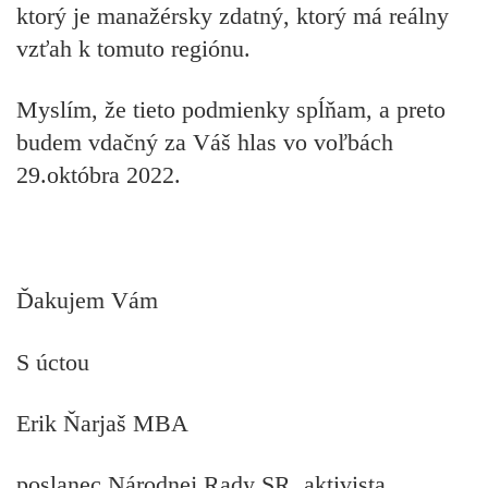
ktorý je manažérsky zdatný, ktorý má reálny
vzťah k tomuto regiónu.
Myslím, že tieto podmienky spĺňam, a preto
budem vdačný za Váš hlas vo voľbách
29.októbra 2022.
Ďakujem Vám
S úctou
Erik Ňarjaš MBA
poslanec Národnej Rady SR, aktivista,