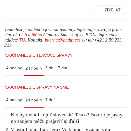
ZDIEĽAŤ
Tento text je platenou formou reklamy. Informujte o svojej firme
viac ako
2,6 milióna
čitateľov Sme.sk aj vy. Bližšie informácie
nájdete
TU
. Kontakt:
internet@petitpress.sk
; tel:+421 2 59 233
227.
NAJČÍTANEJŠIE TLAČOVÉ SPRÁVY
4 hodiny
3 dni
7 dní
24 hodín
NAJČÍTANEJŠIE SPRÁVY NA SME
4 hodiny
7 dní
24 hodín
Kto by mohol kúpiť slovenské Tesco? Favorit je jasný,
1
no záujem môžu prejaviť aj ďalší
Vlastnil ju mafián, teraz Vietnamci. Vzácnu vilu
2