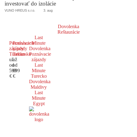
investovať do izolácie
VUNO HREUS s.r.o.
3. aug
Dovolenka
Reštaurácie
Last
Poznávacie
Poznávacie
Minute
zájazdy
zájazdy
Dovolenka
Turecko
Taliansko
Poznávacie
už
už
zájazdy
od
od
Last
599
699
Minute
€
€
Turecko
Dovolenka
Maldivy
Last
Minute
Egypt