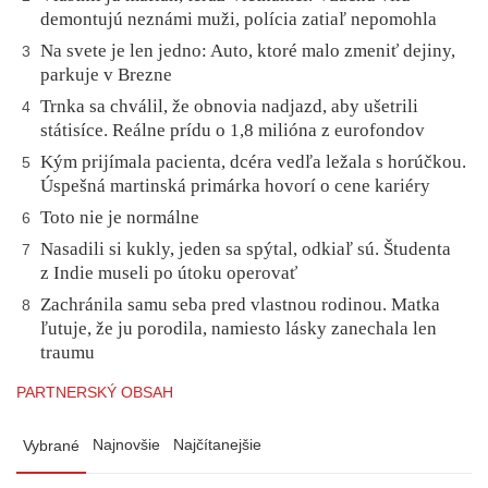
demontujú neznámi muži, polícia zatiaľ nepomohla
Na svete je len jedno: Auto, ktoré malo zmeniť dejiny,
3
parkuje v Brezne
Trnka sa chválil, že obnovia nadjazd, aby ušetrili
4
státisíce. Reálne prídu o 1,8 milióna z eurofondov
Kým prijímala pacienta, dcéra vedľa ležala s horúčkou.
5
Úspešná martinská primárka hovorí o cene kariéry
Toto nie je normálne
6
Nasadili si kukly, jeden sa spýtal, odkiaľ sú. Študenta
7
z Indie museli po útoku operovať
Zachránila samu seba pred vlastnou rodinou. Matka
8
ľutuje, že ju porodila, namiesto lásky zanechala len
traumu
PARTNERSKÝ OBSAH
Najnovšie
Najčítanejšie
Vybrané