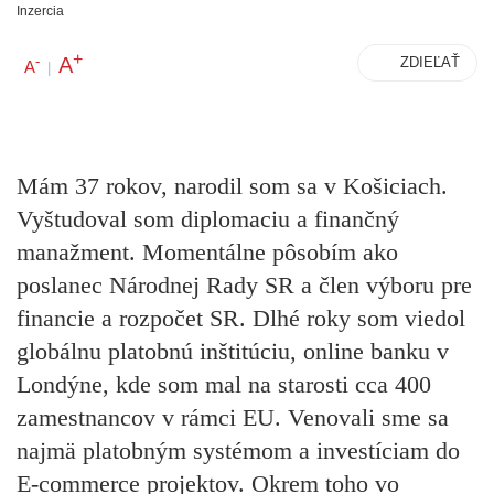
Inzercia
+
A
-
ZDIEĽAŤ
A
|
Mám 37 rokov, narodil som sa v Košiciach.
Vyštudoval som diplomaciu a finančný
manažment. Momentálne pôsobím ako
poslanec Národnej Rady SR a člen výboru pre
financie a rozpočet SR. Dlhé roky som viedol
globálnu platobnú inštitúciu, online banku v
Londýne, kde som mal na starosti cca 400
zamestnancov v rámci EU. Venovali sme sa
najmä platobným systémom a investíciam do
E-commerce projektov. Okrem toho vo