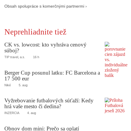
Obsah spolupráce s komerčnými partnermi ›
Neprehliadnite tiež
CK vs. lowcost: kto vyhráva cenový
súboj?
TIP travel, a.s.
16 h
Berger Cup posunul latku: FC Barcelona a
17 500 eur
Niké
5. aug
Vyžrebovanie futbalových súťaží: Kedy
hrá vaše mesto či dedina?
INZERCIA
4. aug
Obnov dom mini: Prečo sa oplatí