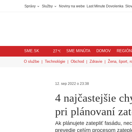
Správy
Služby
Noviny na webe
Last Minute Dovolenka
Slov
SME.SK
SME MINÚTA
DOMOV
REGIÓN
℃
27
O službe
Technológie
Obchod
Zdravie
Žena, šport, r
12. sep 2022 o 23:38
4 najčastejšie c
pri plánovaní za
Ak plánujete zatepliť fasádu, ne
prevedie celým procesom zatepl