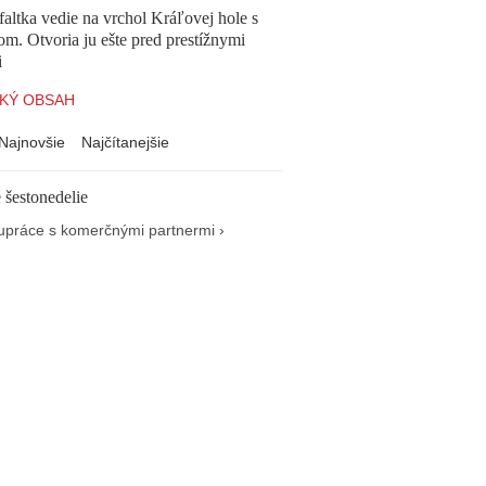
altka vedie na vrchol Kráľovej hole s
om. Otvoria ju ešte pred prestížnymi
i
KÝ OBSAH
Najnovšie
Najčítanejšie
 šestonedelie
upráce s komerčnými partnermi ›