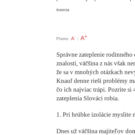
Inzercia
+
A
-
A
Písmo:
|
Správne zateplenie rodinného
znalostí, väčšina z nás však ne
že sa v mnohých otázkach nev
Knauf denne rieši problémy maj
čo ich najviac trápi. Pozrite si
zateplenia Slováci robia.
1. Pri hrúbke izolácie myslite 
Dnes už väčšina majiteľov dom