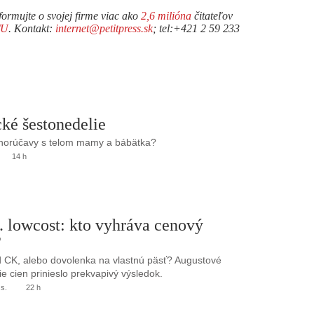
formujte o svojej firme viac ako
2,6 milióna
čitateľov
TU
. Kontakt:
internet@petitpress.sk
; tel:+421 2 59 233
ké šestonedelie
 horúčavy s telom mamy a bábätka?
14 h
. lowcost: kto vyhráva cenový
?
 CK, alebo dovolenka na vlastnú päsť? Augustové
e cien prinieslo prekvapivý výsledok.
.s.
22 h