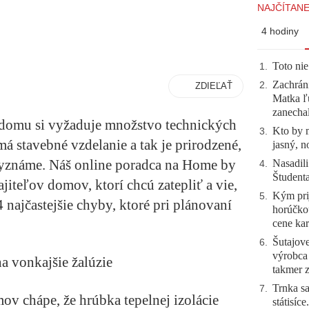
NAJČÍTANE
4 hodiny
Toto nie
1
.
Zachráni
2
.
ZDIEĽAŤ
Matka ľu
zanecha
 domu si vyžaduje množstvo technických
Kto by 
3
.
má stavebné vzdelanie a tak je prirodzené,
jasný, n
yznáme. Náš online poradca na Home by
Nasadili
4
.
Študent
iteľov domov, ktorí chcú zatepliť a vie,
Kým prij
5
.
 4 najčastejšie chyby, ktoré pri plánovaní
horúčko
cene kar
Šutajove
6
.
výrobca
na vonkajšie žalúzie
takmer 
Trnka sa
7
.
ov chápe, že hrúbka tepelnej izolácie
státisíc