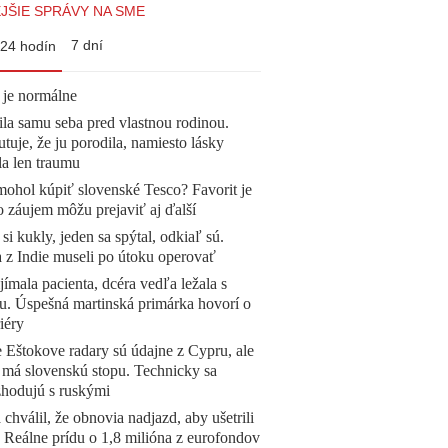
JŠIE SPRÁVY NA SME
7 dní
24 hodín
 je normálne
la samu seba pred vlastnou rodinou.
tuje, že ju porodila, namiesto lásky
la len traumu
mohol kúpiť slovenské Tesco? Favorit je
o záujem môžu prejaviť aj ďalší
 si kukly, jeden sa spýtal, odkiaľ sú.
a z Indie museli po útoku operovať
ímala pacienta, dcéra vedľa ležala s
u. Úspešná martinská primárka hovorí o
iéry
 Eštokove radary sú údajne z Cypru, ale
 má slovenskú stopu. Technicky sa
zhodujú s ruskými
 chválil, že obnovia nadjazd, aby ušetrili
e. Reálne prídu o 1,8 milióna z eurofondov