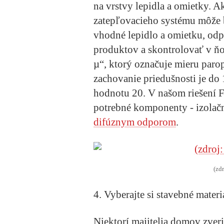
na vrstvy lepidla a omietky. A
zatepľovacieho systému môže 
vhodné lepidlo a omietku, odp
produktov a skontrolovať v ň
µ“, ktorý označuje mieru parop
zachovanie priedušnosti je do
hodnotu 20. V našom riešení
potrebné komponenty - izolač
difúznym odporom
.
(zd
4. Vyberajte si stavebné materi
Niektorí majitelia domov zver