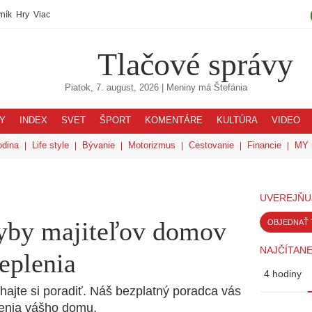
ník
Hry
Viac
Tlačové správy
Piatok, 7. august, 2026
| Meniny má
Štefánia
Y
INDEX
SVET
ŠPORT
KOMENTÁRE
KULTÚRA
VIDEO
odina
Life style
Bývanie
Motorizmus
Cestovanie
Financie
MY 
UVEREJŇU
hyby majiteľov domov
OBJEDNAŤ 
NAJČÍTANE
teplenia
4 hodiny
chajte si poradiť. Náš bezplatný poradca vás
enia vášho domu.