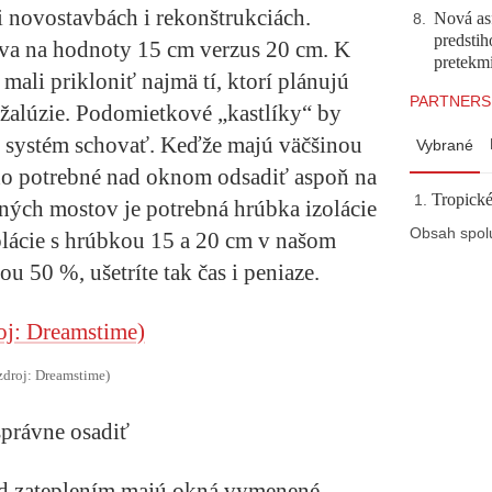
i novostavbách i rekonštrukciách.
Nová asf
8
.
predstih
va na hodnoty 15 cm verzus 20 cm. K
pretekm
mali prikloniť najmä tí, ktorí plánujú
PARTNERS
 žalúzie. Podomietkové „kastlíky“ by
cí systém schovať. Keďže majú väčšinou
Vybrané
 ho potrebné nad oknom odsadiť aspoň na
Tropické
lných mostov je potrebná hrúbka izolácie
Obsah spol
olácie s hrúbkou 15 a 20 cm v našom
u 50 %, ušetríte tak čas i peniaze.
zdroj: Dreamstime)
správne osadiť
d zateplením majú okná vymenené,