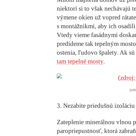
niektorí si to však nechávajú t
výmene okien už vopred rátate
s montážnikmi, aby ich osadili
Vtedy vieme fasádnymi doskam
predídeme tak tepelným mosto
ostenia, ľudovo špalety. Ak sú
tam tepelné mosty
.
(zd
3. Nezabite priedušnú izoláci
Zateplenie minerálnou vlnou p
paropriepustnosť, ktorá zabraň