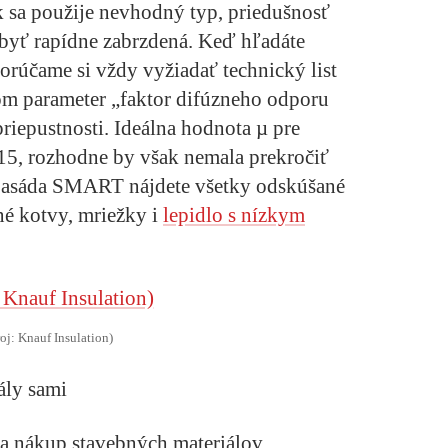
k sa použije nevhodný typ, priedušnosť
byť rapídne zabrzdená. Keď hľadáte
orúčame si vždy vyžiadať technický list
om parameter „faktor difúzneho odporu
riepustnosti. Ideálna hodnota µ pre
 15, rozhodne by však nemala prekročiť
 Fasáda SMART nájdete všetky odskúšané
né kotvy, mriežky i
lepidlo s nízkym
roj: Knauf Insulation)
ály sami
ia nákup stavebných materiálov