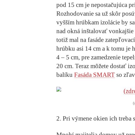
pod 15 cm je nepostačujúca pr
Rozhodovanie sa už skôr posú
vyšším hrúbkam izolácie by sa 
nad okná inštalovať vonkajšie
totiž mal na fasáde zatepľova
hrúbku asi 14 cm a k tomu je
4 – 5 cm, pre zamedzenie tepe
20 cm. Teraz môžete dostať iz
balíku
Fasáda SMART
so zľavo
(
2. Pri výmene okien ich treba 
Mnohí majitelia domov už pre