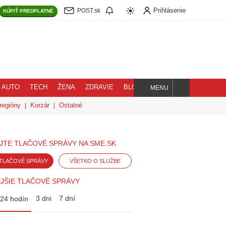
Prihlásenie
POST.sk
KÚPIŤ
PREDPLATNÉ
AUTO
TECH
ŽENA
ZDRAVIE
BLOG
MENU
Hľadaj
regióny
Korzár
Ostatné
JTE TLAČOVÉ SPRÁVY NA SME.SK
TLAČOVÉ SPRÁVY
VŠETKO O SLUŽBE
JŠIE TLAČOVÉ SPRÁVY
3 dni
7 dní
24 hodín