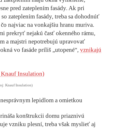
esne pred zateplením fasády. Ak pri
 so zateplením fasády, treba sa dohodnúť
 čo najviac na vonkajšiu hranu muriva.
i prekryť nejakú časť okenného rámu,
m a majstri nepotrebujú upravovať
 okná vo fasáde príliš „utopené“,
vznikajú
roj: Knauf Insulation)
u nesprávnym lepidlom a omietkou
rináša konštrukcii domu priaznivú
uje vzniku plesní, treba však myslieť aj