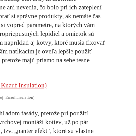
ne ani nevedia, čo bolo pri ich zateplení
brať si správne produkty, ak nemáte čas
si vopred parametre, na ktorých vám
opriepustných lepidiel a omietok sú
napríklad aj kotvy, ktoré musia fixovať
ším natĺkacím je oveľa lepšie použiť
e, pretože majú priamo na sebe tesne
roj: Knauf Insulation)
zhľadom fasády, pretože pri použití
vrchovej montáži kotiev, už po pár
 tzv. „panter efekt“, ktoré sú vlastne