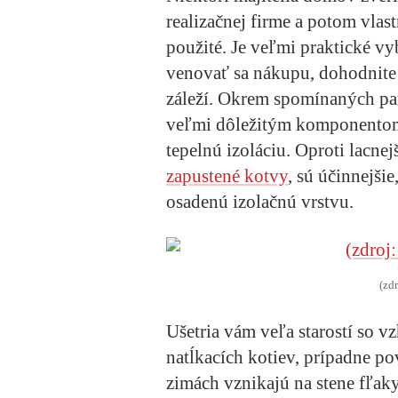
realizačnej firme a potom vlast
použité. Je veľmi praktické vy
venovať sa nákupu, dohodnite 
záleží. Okrem spomínaných par
veľmi dôležitým komponentom 
tepelnú izoláciu. Oproti lacnej
zapustené kotvy
, sú účinnejši
osadenú izolačnú vrstvu.
(zd
Ušetria vám veľa starostí so v
natĺkacích kotiev, prípadne po
zimách vznikajú na stene fľaky,