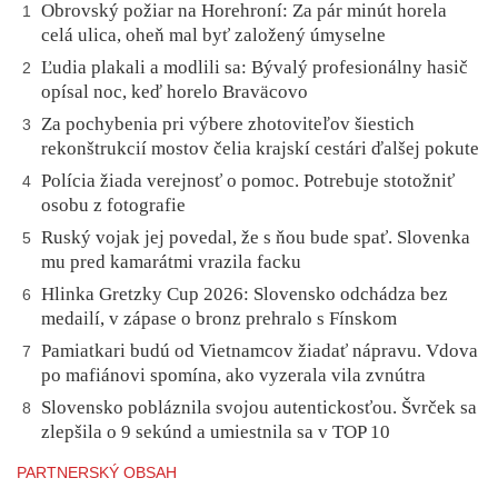
Obrovský požiar na Horehroní: Za pár minút horela
1
celá ulica, oheň mal byť založený úmyselne
Ľudia plakali a modlili sa: Bývalý profesionálny hasič
2
opísal noc, keď horelo Braväcovo
Za pochybenia pri výbere zhotoviteľov šiestich
3
rekonštrukcií mostov čelia krajskí cestári ďalšej pokute
Polícia žiada verejnosť o pomoc. Potrebuje stotožniť
4
osobu z fotografie
Ruský vojak jej povedal, že s ňou bude spať. Slovenka
5
mu pred kamarátmi vrazila facku
Hlinka Gretzky Cup 2026: Slovensko odchádza bez
6
medailí, v zápase o bronz prehralo s Fínskom
Pamiatkari budú od Vietnamcov žiadať nápravu. Vdova
7
po mafiánovi spomína, ako vyzerala vila zvnútra
Slovensko pobláznila svojou autentickosťou. Švrček sa
8
zlepšila o 9 sekúnd a umiestnila sa v TOP 10
PARTNERSKÝ OBSAH