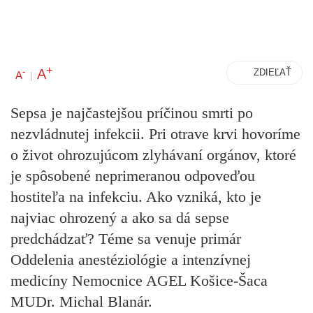
+
A
-
ZDIEĽAŤ
A
|
Sepsa je najčastejšou príčinou smrti po
nezvládnutej infekcii. Pri otrave krvi hovoríme
o život ohrozujúcom zlyhávaní orgánov, ktoré
je spôsobené neprimeranou odpoveďou
hostiteľa na infekciu. Ako vzniká, kto je
najviac ohrozený a ako sa dá sepse
predchádzať? Téme sa venuje primár
Oddelenia anestéziológie a intenzívnej
medicíny Nemocnice AGEL Košice-Šaca
MUDr. Michal Blanár.