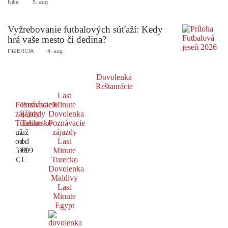
Niké
5. aug
Vyžrebovanie futbalových súťaží: Kedy
hrá vaše mesto či dedina?
INZERCIA
4. aug
Dovolenka
Reštaurácie
Last
Poznávacie
Poznávacie
Minute
zájazdy
zájazdy
Dovolenka
Turecko
Taliansko
Poznávacie
už
už
zájazdy
od
od
Last
599
699
Minute
€
€
Turecko
Dovolenka
Maldivy
Last
Minute
Egypt