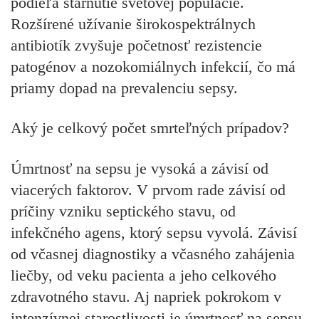
podieľa starnutie svetovej populácie.
Rozšírené užívanie širokospektrálnych
antibiotík zvyšuje početnosť rezistencie
patogénov a nozokomiálnych infekcií, čo má
priamy dopad na prevalenciu sepsy.
Aký je celkový počet smrteľných prípadov?
Úmrtnosť na sepsu je vysoká a závisí od
viacerých faktorov. V prvom rade závisí od
príčiny vzniku septického stavu, od
infekčného agens, ktorý sepsu vyvolá. Závisí
od včasnej diagnostiky a včasného zahájenia
liečby, od veku pacienta a jeho celkového
zdravotného stavu. Aj napriek pokrokom v
intenzívnej starostlivosti je úmrtnosť na sepsu