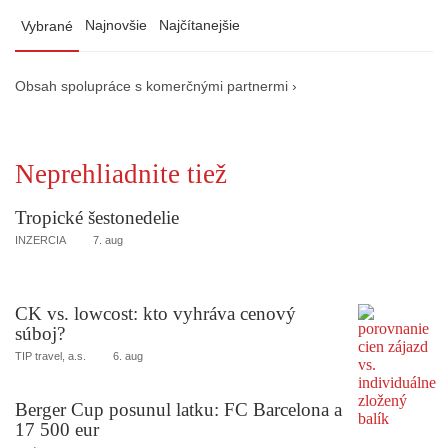
Najnovšie
Najčítanejšie
Vybrané
Obsah spolupráce s komerčnými partnermi ›
Neprehliadnite tiež
Tropické šestonedelie
INZERCIA
7. aug
CK vs. lowcost: kto vyhráva cenový
súboj?
TIP travel, a.s.
6. aug
Berger Cup posunul latku: FC Barcelona a
17 500 eur