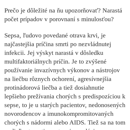
Prečo je dôležité na ňu upozorňovať? Narastá
počet prípadov v porovnaní s minulosťou?
Sepsa, ľudovo povedané otrava krvi, je
najčastejšia príčina smrti po nezvládnutej
infekcii. Jej výskyt narastá v dôsledku
multifaktoriálnych príčin. Je to zvýšené
používanie invazívnych výkonov a nástrojov
na liečbu rôznych ochorení, agresívnejšia
protinádorová liečba a tiež dosiahnutie
lepšieho prežívania chorých s predispozíciou k
sepse, to je u starých pacientov, nedonosených
novorodencov a imunokompromitovaných
chorých s nádormi alebo AIDS. Tiež sa na tom