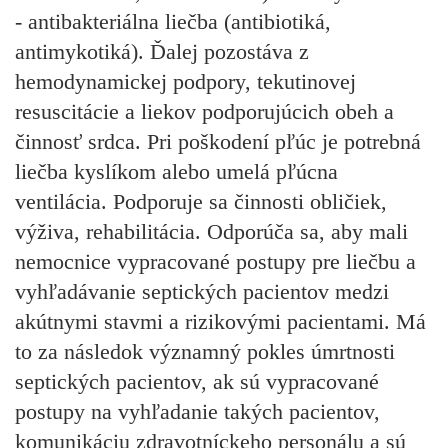
- antibakteriálna liečba (antibiotiká,
antimykotiká). Ďalej pozostáva z
hemodynamickej podpory, tekutinovej
resuscitácie a liekov podporujúcich obeh a
činnosť srdca. Pri poškodení pľúc je potrebná
liečba kyslíkom alebo umelá pľúcna
ventilácia. Podporuje sa činnosti obličiek,
výživa, rehabilitácia. Odporúča sa, aby mali
nemocnice vypracované postupy pre liečbu a
vyhľadávanie septických pacientov medzi
akútnymi stavmi a rizikovými pacientami. Má
to za následok významný pokles úmrtnosti
septických pacientov, ak sú vypracované
postupy na vyhľadanie takých pacientov,
komunikáciu zdravotníckeho personálu a sú