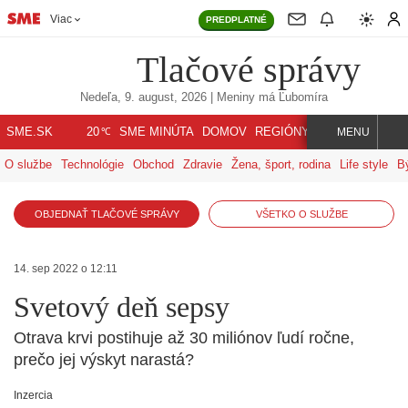
Viac
PREDPLATNÉ
Tlačové správy
Nedeľa, 9. august, 2026
| Meniny má
Ľubomíra
℃
SME.SK
SME MINÚTA
DOMOV
REGIÓNY
INDEX
SVET
20
MENU
O službe
Technológie
Obchod
Zdravie
Žena, šport, rodina
Life style
B
OBJEDNAŤ TLAČOVÉ SPRÁVY
VŠETKO O SLUŽBE
14. sep 2022 o 12:11
Svetový deň sepsy
Otrava krvi postihuje až 30 miliónov ľudí ročne,
prečo jej výskyt narastá?
Inzercia