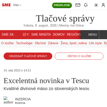
Viac
PREDPLATNÉ
Tlačové správy
Sobota, 8. august, 2026
| Meniny má
Oskar
℃
SME.SK
SME MINÚTA
DOMOV
REGIÓNY
INDEX
SVET
22
MENU
O službe
Technológie
Obchod
Zdravie
Žena, šport, rodina
Life style
B
OBJEDNAŤ TLAČOVÉ SPRÁVY
VŠETKO O SLUŽBE
14. sep 2022 o 14:21
Excelentná novinka v Tescu
Kvalitné divinové mäso zo slovenských lesov.
INZERCIA
Inzercia