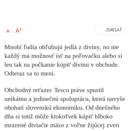
+
A
-
ZDIEĽAŤ
A
|
Mnohí ľudia obľubujú jedlá z diviny, no nie
každý má možnosť ísť na poľovačku alebo si
len tak na počkanie kúpiť divinu v obchode.
Odteraz sa to mení.
Obchodný reťazec Tesco práve spustil
unikátnu a jedinečnú spoluprácu, ktorá navyše
obohatí slovenskú ekonomiku. Od dnešného
dňa si totiž môže ktokoľvek kúpiť hlboko
mrazené diviačie mäso z voľne žijúcej zveri