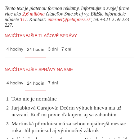
Tento text je platenou formou reklamy. Informujte o svojej firme
viac ako
2,6 milióna
čitateľov Sme.sk aj vy. Bližšie informácie
nájdete
TU
. Kontakt:
internet@petitpress.sk
; tel:+421 2 59 233
227.
NAJČÍTANEJŠIE TLAČOVÉ SPRÁVY
4 hodiny
3 dni
7 dní
24 hodín
NAJČÍTANEJŠIE SPRÁVY NA SME
4 hodiny
7 dní
24 hodín
Toto nie je normálne
1
Jarjabková Garajová: Dcérin výbuch hnevu ma už
2
nezraní. Keď mi povie ďakujem, aj sa zahanbím
Martinská pôrodnica má za sebou najsilnejší mesiac
3
roka. Júl priniesol aj výnimočný zákrok