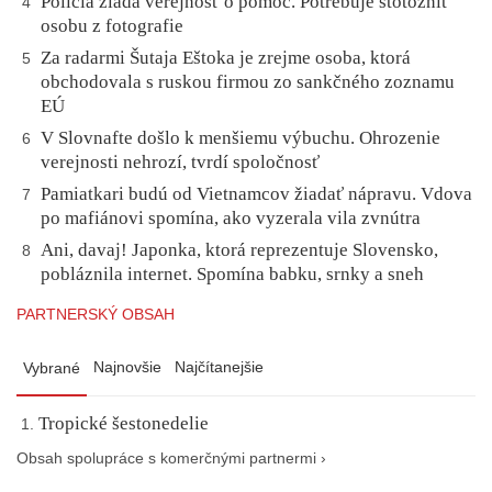
Polícia žiada verejnosť o pomoc. Potrebuje stotožniť
4
osobu z fotografie
Za radarmi Šutaja Eštoka je zrejme osoba, ktorá
5
obchodovala s ruskou firmou zo sankčného zoznamu
EÚ
V Slovnafte došlo k menšiemu výbuchu. Ohrozenie
6
verejnosti nehrozí, tvrdí spoločnosť
Pamiatkari budú od Vietnamcov žiadať nápravu. Vdova
7
po mafiánovi spomína, ako vyzerala vila zvnútra
Ani, davaj! Japonka, ktorá reprezentuje Slovensko,
8
pobláznila internet. Spomína babku, srnky a sneh
PARTNERSKÝ OBSAH
Najnovšie
Najčítanejšie
Vybrané
Tropické šestonedelie
Obsah spolupráce s komerčnými partnermi ›