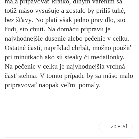
mala pripavovať krátko, dlhým varením sa
totiž mäso vysušuje a zostalo by príliš tuhé,
bez šťavy. No platí však jedno pravidlo, sto
ľudí, sto chutí. Na domácu prípravu je
najvhodnejšie dusenie alebo pečenie v celku.
Ostatné časti, napríklad chrbát, možno použiť
pri minútkach ako sú steaky či medailónky.
Na pečenie v celku je najvhodnejšia vrchná
časť stehna. V tomto prípade by sa mäso malo
pripravovať naopak veľmi pomaly.
ZDIEĽAŤ