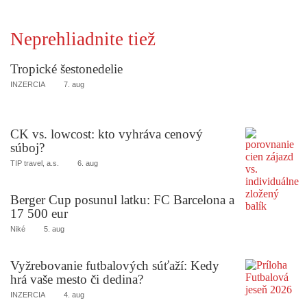
Neprehliadnite tiež
Tropické šestonedelie
INZERCIA
7. aug
CK vs. lowcost: kto vyhráva cenový
súboj?
TIP travel, a.s.
6. aug
Berger Cup posunul latku: FC Barcelona a
17 500 eur
Niké
5. aug
Vyžrebovanie futbalových súťaží: Kedy
hrá vaše mesto či dedina?
INZERCIA
4. aug