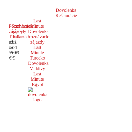
Dovolenka
Reštaurácie
Last
Poznávacie
Poznávacie
Minute
zájazdy
zájazdy
Dovolenka
Turecko
Taliansko
Poznávacie
už
už
zájazdy
od
od
Last
599
699
Minute
€
€
Turecko
Dovolenka
Maldivy
Last
Minute
Egypt