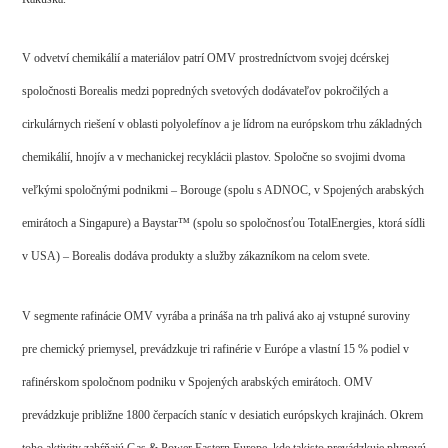
V odvetví chemikálií a materiálov patrí OMV prostredníctvom svojej dcérskej
spoločnosti Borealis medzi popredných svetových dodávateľov pokročilých a
cirkulárnych riešení v oblasti polyolefínov a je lídrom na európskom trhu základných
chemikálií, hnojív a v mechanickej recyklácii plastov. Spoločne so svojimi dvoma
veľkými spoločnými podnikmi – Borouge (spolu s ADNOC, v Spojených arabských
emirátoch a Singapure) a Baystar™ (spolu so spoločnosťou TotalEnergies, ktorá sídli
v USA) – Borealis dodáva produkty a služby zákazníkom na celom svete.
V segmente rafinácie OMV vyrába a prináša na trh palivá ako aj vstupné suroviny
pre chemický priemysel, prevádzkuje tri rafinérie v Európe a vlastní 15 % podiel v
rafinérskom spoločnom podniku v Spojených arabských emirátoch. OMV
prevádzkuje približne 1800 čerpacích staníc v desiatich európskych krajinách. Okrem
toho aktivity zahŕňajú Gas & Power Eastern Europe, kde takisto prevádzkuje plynovú