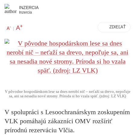
INZERCIA
Inzercia
+
A
-
ZDIEĽAŤ
A
|
V pôvodne hospodárskom lese sa dnes nerobí nič – neťaží sa drevo, nepoľuje
sa, ani sa nesadia nové stromy. Príroda si ho vzala späť. (zdroj: LZ VLK)
V spolupráci s Lesoochranárskym zoskupením
VLK pomáhajú zákazníci OMV rozšíriť
prírodnú rezerváciu Vlčia.