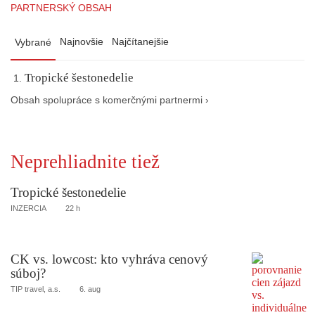
PARTNERSKÝ OBSAH
Najnovšie
Najčítanejšie
Vybrané
Tropické šestonedelie
Obsah spolupráce s komerčnými partnermi ›
Neprehliadnite tiež
Tropické šestonedelie
INZERCIA
22 h
CK vs. lowcost: kto vyhráva cenový
súboj?
TIP travel, a.s.
6. aug