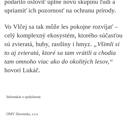
podarilo osloviť úplne novú skupinu ľudí a
upriamiť ich pozornosť na ochranu prírody.
Vo Vlčej sa tak môže les pokojne rozvíjať –
celý komplexný ekosystém, ktorého súčasťou
sú zvieratá, huby, rastliny i hmyz.
„Všimli si
to aj zvieratá, ktoré sa tam vrátili a chodia
tam omnoho viac ako do okolitých lesov,“
hovorí Lukáč.
Informácie o spoločnosti:
OMV Slovensko, s.r.o.