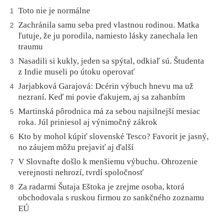
Toto nie je normálne
1
Zachránila samu seba pred vlastnou rodinou. Matka
2
ľutuje, že ju porodila, namiesto lásky zanechala len
traumu
Nasadili si kukly, jeden sa spýtal, odkiaľ sú. Študenta
3
z Indie museli po útoku operovať
Jarjabková Garajová: Dcérin výbuch hnevu ma už
4
nezraní. Keď mi povie ďakujem, aj sa zahanbím
Martinská pôrodnica má za sebou najsilnejší mesiac
5
roka. Júl priniesol aj výnimočný zákrok
Kto by mohol kúpiť slovenské Tesco? Favorit je jasný,
6
no záujem môžu prejaviť aj ďalší
V Slovnafte došlo k menšiemu výbuchu. Ohrozenie
7
verejnosti nehrozí, tvrdí spoločnosť
Za radarmi Šutaja Eštoka je zrejme osoba, ktorá
8
obchodovala s ruskou firmou zo sankčného zoznamu
EÚ