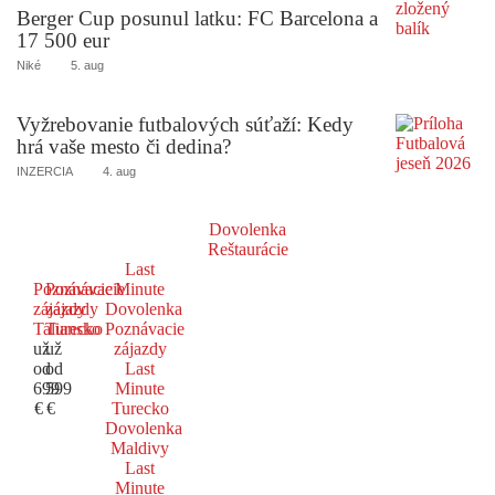
Berger Cup posunul latku: FC Barcelona a
17 500 eur
Niké
5. aug
Vyžrebovanie futbalových súťaží: Kedy
hrá vaše mesto či dedina?
INZERCIA
4. aug
Dovolenka
Reštaurácie
Last
Poznávacie
Poznávacie
Minute
zájazdy
zájazdy
Dovolenka
Taliansko
Turecko
Poznávacie
už
už
zájazdy
od
od
Last
699
599
Minute
€
€
Turecko
Dovolenka
Maldivy
Last
Minute