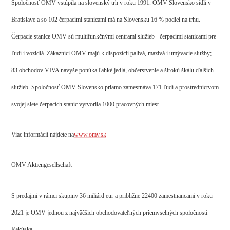
Spoločnosť OMV vstúpila na slovenský trh v roku 1991. OMV Slovensko sídli v
Bratislave a so 102 čerpacími stanicami má na Slovensku 16 % podiel na trhu.
Čerpacie stanice OMV sú multifunkčnými centrami služieb - čerpacími stanicami pre
ľudí i vozidlá. Zákazníci OMV majú k dispozícii palivá, mazivá i umývacie služby;
83 obchodov VIVA navyše ponúka ľahké jedlá, občerstvenie a širokú škálu ďalších
služieb. Spoločnosť OMV Slovensko priamo zamestnáva 171 ľudí a prostredníctvom
svojej siete čerpacích staníc vytvorila 1000 pracovných miest.
Viac informácií nájdete na
www.omv.sk
OMV Aktiengesellschaft
S predajmi v rámci skupiny 36 miliárd eur a približne 22400 zamestnancami v roku
2021 je OMV jednou z najväčších obchodovateľných priemyselných spoločností
Rakúska.