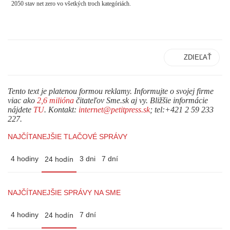
2050 stav net zero vo všetkých troch kategóriách.
ZDIEĽAŤ
Tento text je platenou formou reklamy. Informujte o svojej firme
viac ako
2,6 milióna
čitateľov Sme.sk aj vy. Bližšie informácie
nájdete
TU
. Kontakt:
internet@petitpress.sk
; tel:+421 2 59 233
227.
NAJČÍTANEJŠIE TLAČOVÉ SPRÁVY
4 hodiny
3 dni
7 dní
24 hodín
NAJČÍTANEJŠIE SPRÁVY NA SME
4 hodiny
7 dní
24 hodín