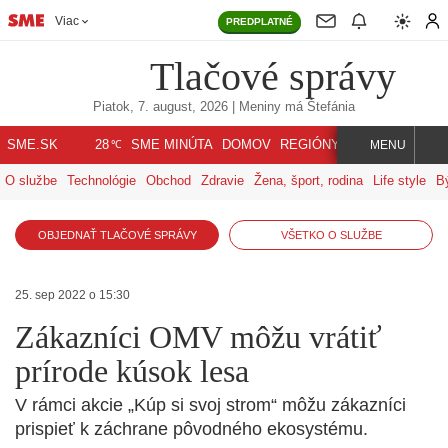
Viac
PREDPLATNÉ
Tlačové správy
Piatok, 7. august, 2026
| Meniny má
Štefánia
℃
SME.SK
SME MINÚTA
DOMOV
REGIÓNY
INDEX
SVET
28
MENU
O službe
Technológie
Obchod
Zdravie
Žena, šport, rodina
Life style
B
OBJEDNAŤ TLAČOVÉ SPRÁVY
VŠETKO O SLUŽBE
25. sep 2022 o 15:30
Zákazníci OMV môžu vrátiť
prírode kúsok lesa
V rámci akcie „Kúp si svoj strom“ môžu zákazníci
prispieť k záchrane pôvodného ekosystému.