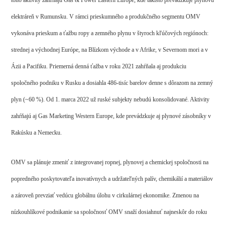
elektráreň v Rumunsku. V rámci prieskumného a produkčného segmentu OMV
vykonáva prieskum a ťažbu ropy a zemného plynu v štyroch kľúčových regiónoch:
strednej a východnej Európe, na Blízkom východe a v Afrike, v Severnom mori a v
Ázii a Pacifiku. Priemerná denná ťažba v roku 2021 zahŕňala aj produkciu
spoločného podniku v Rusku a dosiahla 486-tisíc barelov denne s dôrazom na zemný
plyn (~60 %). Od 1. marca 2022 už ruské subjekty nebudú konsolidované. Aktivity
zahŕňajú aj Gas Marketing Western Europe, kde prevádzkuje aj plynové zásobníky v
Rakúsku a Nemecku.
OMV sa plánuje zmeniť z integrovanej ropnej, plynovej a chemickej spoločnosti na
popredného poskytovateľa inovatívnych a udržateľných palív, chemikálií a materiálov
a zároveň prevziať vedúcu globálnu úlohu v cirkulárnej ekonomike. Zmenou na
nízkouhlíkové podnikanie sa spoločnosť OMV snaží dosiahnuť najneskôr do roku