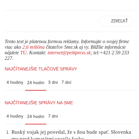
ZDIEĽAŤ
Tento text je platenou formou reklamy. Informujte o svojej firme
viac ako
2,6 milióna
čitateľov Sme.sk aj vy. Bližšie informácie
nájdete
TU
. Kontakt:
internet@petitpress.sk
; tel:+421 2 59 233
227.
NAJČÍTANEJŠIE TLAČOVÉ SPRÁVY
4 hodiny
3 dni
7 dní
24 hodín
NAJČÍTANEJŠIE SPRÁVY NA SME
4 hodiny
7 dní
24 hodín
Ruský vojak jej povedal, že s ňou bude spať. Slovenka
1
mu pred kamarátmi vrazila facku