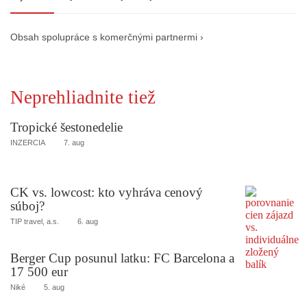
Obsah spolupráce s komerčnými partnermi ›
Neprehliadnite tiež
Tropické šestonedelie
INZERCIA
7. aug
CK vs. lowcost: kto vyhráva cenový
súboj?
TIP travel, a.s.
6. aug
Berger Cup posunul latku: FC Barcelona a
17 500 eur
Niké
5. aug