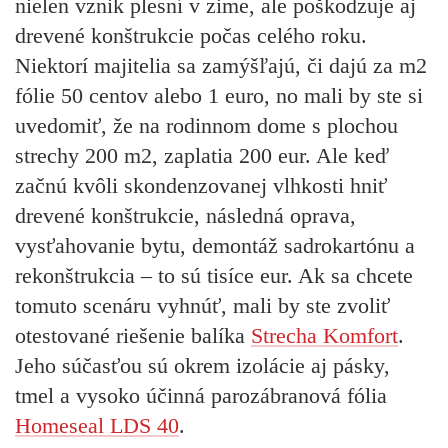
nielen vznik plesní v zime, ale
poškodzuje aj
drevené konštrukcie
počas celého roku.
Niektorí majitelia sa zamýšľajú, či dajú za m2
fólie 50 centov alebo 1 euro, no mali by ste si
uvedomiť, že na rodinnom dome s plochou
strechy 200 m2, zaplatia 200 eur. Ale keď
začnú kvôli skondenzovanej vlhkosti hniť
drevené konštrukcie, následná oprava,
vysťahovanie bytu, demontáž sadrokartónu a
rekonštrukcia – to sú tisíce eur. Ak sa chcete
tomuto scenáru vyhnúť, mali by ste zvoliť
otestované riešenie balíka
Strecha Komfort
.
Jeho súčasťou sú okrem izolácie aj pásky,
tmel a vysoko účinná parozábranová fólia
Homeseal LDS 40
.