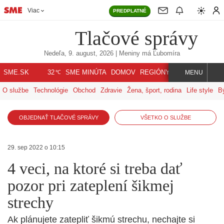
Viac
PREDPLATNÉ
Tlačové správy
Nedeľa, 9. august, 2026
| Meniny má
Ľubomíra
℃
SME.SK
SME MINÚTA
DOMOV
REGIÓNY
INDEX
SVET
32
MENU
O službe
Technológie
Obchod
Zdravie
Žena, šport, rodina
Life style
B
OBJEDNAŤ TLAČOVÉ SPRÁVY
VŠETKO O SLUŽBE
29. sep 2022 o 10:15
4 veci, na ktoré si treba dať
pozor pri zateplení šikmej
strechy
Ak plánujete zatepliť šikmú strechu, nechajte si