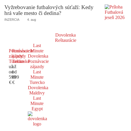
Vyžrebovanie futbalových súťaží: Kedy
hrá vaše mesto či dedina?
INZERCIA
4. aug
Dovolenka
Reštaurácie
Last
Poznávacie
Poznávacie
Minute
zájazdy
zájazdy
Dovolenka
Turecko
Taliansko
Poznávacie
už
už
zájazdy
od
od
Last
599
699
Minute
€
€
Turecko
Dovolenka
Maldivy
Last
Minute
Egypt