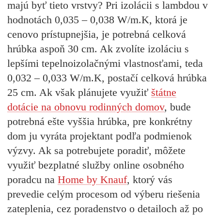
majú byť tieto vrstvy? Pri izolácii s lambdou v
hodnotách 0,035 – 0,038 W/m.K, ktorá je
cenovo prístupnejšia, je potrebná
celková
hrúbka aspoň 30 cm.
Ak zvolíte izoláciu s
lepšími tepelnoizolačnými vlastnosťami, teda
0,032 – 0,033 W/m.K, postačí
celková hrúbka
25 cm.
Ak však plánujete využiť
štátne
dotácie na obnovu rodinných domov
, bude
potrebná ešte vyššia hrúbka, pre konkrétny
dom ju vyráta projektant podľa podmienok
výzvy. Ak sa potrebujete poradiť, môžete
využiť
bezplatné služby online osobného
poradcu
na
Home by Knauf
, ktorý vás
prevedie celým procesom od výberu riešenia
zateplenia, cez poradenstvo o detailoch až po