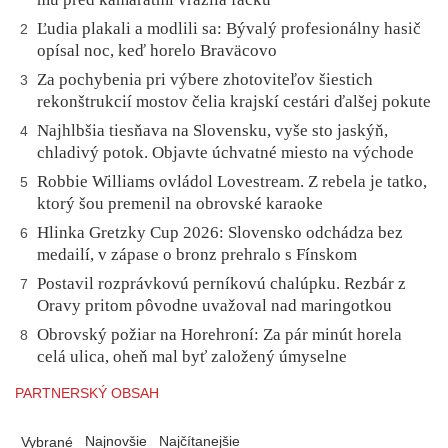
Ľudia plakali a modlili sa: Bývalý profesionálny hasič
2
opísal noc, keď horelo Braväcovo
Za pochybenia pri výbere zhotoviteľov šiestich
3
rekonštrukcií mostov čelia krajskí cestári ďalšej pokute
Najhlbšia tiesňava na Slovensku, vyše sto jaskýň,
4
chladivý potok. Objavte úchvatné miesto na východe
Robbie Williams ovládol Lovestream. Z rebela je tatko,
5
ktorý šou premenil na obrovské karaoke
Hlinka Gretzky Cup 2026: Slovensko odchádza bez
6
medailí, v zápase o bronz prehralo s Fínskom
Postavil rozprávkovú perníkovú chalúpku. Rezbár z
7
Oravy pritom pôvodne uvažoval nad maringotkou
Obrovský požiar na Horehroní: Za pár minút horela
8
celá ulica, oheň mal byť založený úmyselne
PARTNERSKÝ OBSAH
Najnovšie
Najčítanejšie
Vybrané