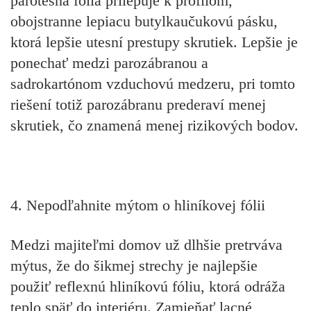
parotesná fólia prilepuje k profilom,
obojstranne lepiacu
butylkaučukovú pásku,
ktorá lepšie utesní prestupy skrutiek. Lepšie je
ponechať medzi parozábranou a
sadrokartónom vzduchovú medzeru, pri tomto
riešení totiž parozábranu prederaví menej
skrutiek, čo znamená menej rizikových bodov.
4. Nepodľahnite mýtom o hliníkovej fólii
Medzi majiteľmi domov už dlhšie pretrváva
mýtus, že do šikmej strechy je najlepšie
použiť
reflexnú hliníkovú fóliu,
ktorá odráža
teplo späť do interiéru.
Zamieňať lacné