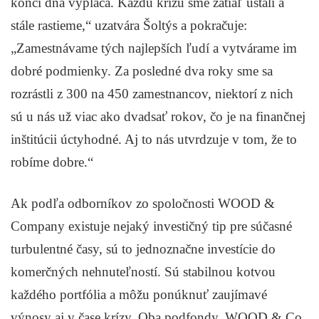
konci dňa vypláca. Každú krízu sme zatiaľ ustáli a
stále rastieme,“ uzatvára Šoltýs a pokračuje:
„Zamestnávame tých najlepších ľudí a vytvárame im
dobré podmienky. Za posledné dva roky sme sa
rozrástli z 300 na 450 zamestnancov, niektorí z nich
sú u nás už viac ako dvadsať rokov, čo je na finančnej
inštitúcii úctyhodné. Aj to nás utvrdzuje v tom, že to
robíme dobre.“
Ak podľa odborníkov zo spoločnosti WOOD &
Company existuje nejaký investičný tip pre súčasné
turbulentné časy, sú to jednoznačne investície do
komerčných nehnuteľností. Sú stabilnou kotvou
každého portfólia a môžu ponúknuť zaujímavé
výnosy aj v čase krízy. Oba podfondy, WOOD & Co.