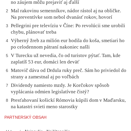
no záujem môžu prejaviť aj ďalší
Mal rakovinu semenníkov, nádor rástol aj na obličke.
2
Na preventívke som nebol dvanásť rokov, hovorí
Pellegrini pre televíziu v Číne: Po revolúcii sme urobili
3
chybu, plánovať treba
Výherný žreb za milión eur hodila do koša, smetiari ho
4
po celodennom pátraní nakoniec našli
V Turecku už nevedia, čo od turistov pýtať. Tam, kde
5
zaplatíš 53 eur, domáci len deväť
Matovič dáva od Drdula ruky preč. Sám ho priviedol do
6
strany a zamestnal aj po voľbách
Dividendy namiesto mzdy. Je Korčokov spôsob
7
vyplácania odmien legislatívne čistý?
Presťahovaní košickí Rómovia kúpili dom v Maďarsku,
8
na katastri svieti meno starostky
PARTNERSKÝ OBSAH