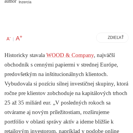
Inzercia
+
A
-
ZDIEĽAŤ
A
|
Historicky stavala
WOOD & Company
, najväčší
obchodník s cennými papiermi v strednej Európe,
predovšetkým na inštitucionálnych klientoch.
Vybudovala si pozíciu silnej investičnej skupiny, ktorá
ročne pre klientov zobchoduje na kapitálových trhoch
25 až 35 miliárd eur. „V posledných rokoch sa
otvárame aj novým príležitostiam, rozširujeme
portfólio v oblasti správy aktív a ideme bližšie k
retailovým investorom, napríklad v podobe online