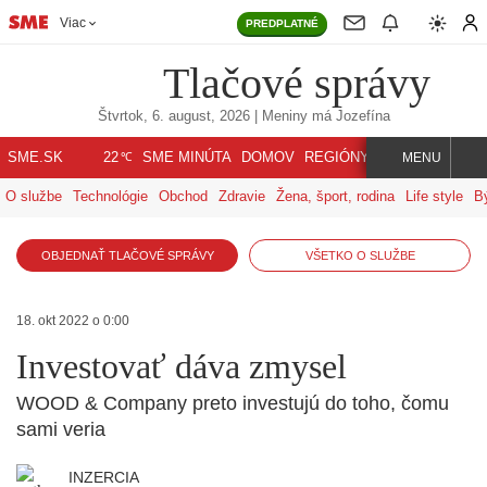
Viac
PREDPLATNÉ
Tlačové správy
Štvrtok, 6. august, 2026
| Meniny má
Jozefína
℃
SME.SK
SME MINÚTA
DOMOV
REGIÓNY
INDEX
SVET
22
MENU
O službe
Technológie
Obchod
Zdravie
Žena, šport, rodina
Life style
B
OBJEDNAŤ TLAČOVÉ SPRÁVY
VŠETKO O SLUŽBE
18. okt 2022 o 0:00
Investovať dáva zmysel
WOOD & Company preto investujú do toho, čomu
sami veria
INZERCIA