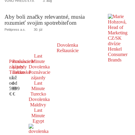
VUNO HREUS s.r.o.
3. aug
Aby boli značky relevantné, musia
rozumieť svojim spotrebiteľom
Petitpress a.s.
30. júl
Dovolenka
Reštaurácie
Last
Poznávacie
Poznávacie
Minute
zájazdy
zájazdy
Dovolenka
Turecko
Taliansko
Poznávacie
už
už
zájazdy
od
od
Last
599
699
Minute
€
€
Turecko
Dovolenka
Maldivy
Last
Minute
Egypt