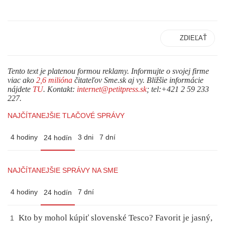
ZDIEĽAŤ
Tento text je platenou formou reklamy. Informujte o svojej firme
viac ako
2,6 milióna
čitateľov Sme.sk aj vy. Bližšie informácie
nájdete
TU
. Kontakt:
internet@petitpress.sk
; tel:+421 2 59 233
227.
NAJČÍTANEJŠIE TLAČOVÉ SPRÁVY
4 hodiny
3 dni
7 dní
24 hodín
NAJČÍTANEJŠIE SPRÁVY NA SME
4 hodiny
7 dní
24 hodín
Kto by mohol kúpiť slovenské Tesco? Favorit je jasný,
1