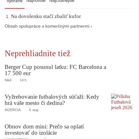
Najnovšie
Najčítanejšie
Vybrané
Na dovolenku stačí zbaliť kufor
Obsah spolupráce s komerčnými partnermi ›
Neprehliadnite tiež
Berger Cup posunul latku: FC Barcelona a
17 500 eur
Niké
14 h
Vyžrebovanie futbalových súťaží: Kedy
hrá vaše mesto či dedina?
INZERCIA
4. aug
Obnov dom mini: Prečo sa oplatí
investovať do izolácie