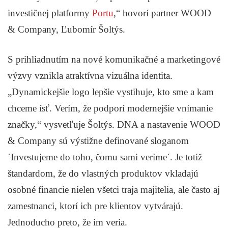
investičnej platformy
Portu
,“ hovorí partner WOOD
& Company, Ľubomír Šoltýs.
S prihliadnutím na nové komunikačné a marketingové
výzvy vznikla atraktívna vizuálna identita.
„Dynamickejšie logo lepšie vystihuje, kto sme a kam
chceme ísť. Verím, že podporí modernejšie vnímanie
značky,“ vysvetľuje Šoltýs. DNA a nastavenie WOOD
& Company sú výstižne definované sloganom
´Investujeme do toho, čomu sami veríme´. Je totiž
štandardom, že do vlastných produktov vkladajú
osobné financie nielen všetci traja majitelia, ale často aj
zamestnanci, ktorí ich pre klientov vytvárajú.
Jednoducho preto, že im veria.