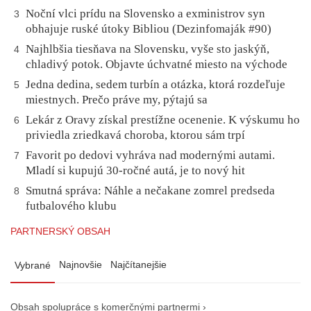
Noční vlci prídu na Slovensko a exministrov syn
3
obhajuje ruské útoky Bibliou (Dezinfomaják #90)
Najhlbšia tiesňava na Slovensku, vyše sto jaskýň,
4
chladivý potok. Objavte úchvatné miesto na východe
Jedna dedina, sedem turbín a otázka, ktorá rozdeľuje
5
miestnych. Prečo práve my, pýtajú sa
Lekár z Oravy získal prestížne ocenenie. K výskumu ho
6
priviedla zriedkavá choroba, ktorou sám trpí
Favorit po dedovi vyhráva nad modernými autami.
7
Mladí si kupujú 30-ročné autá, je to nový hit
Smutná správa: Náhle a nečakane zomrel predseda
8
futbalového klubu
PARTNERSKÝ OBSAH
Najnovšie
Najčítanejšie
Vybrané
Obsah spolupráce s komerčnými partnermi ›