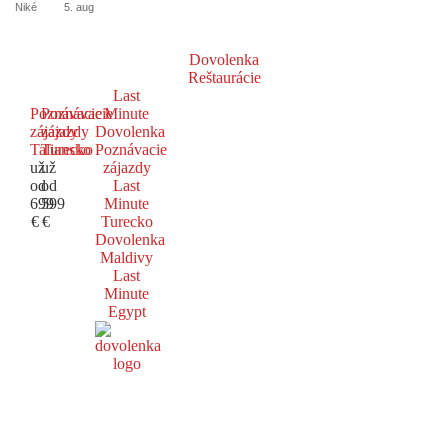
Niké
5. aug
Dovolenka
Reštaurácie
Last
Poznávacie
Poznávacie
Minute
zájazdy
zájazdy
Dovolenka
Taliansko
Turecko
Poznávacie
už
už
zájazdy
od
od
Last
699
599
Minute
€
€
Turecko
Dovolenka
Maldivy
Last
Minute
Egypt