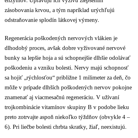
enzýmov. Upravujú ich výživu zlepšením
zásobovania krvou, a tým napríklad urýchľujú
odstraňovanie splodín látkovej výmeny.
Regenerácia poškodených nervových vlákien je
dlhodobý proces, avšak dobre vyživované nervové
bunky sa lepšie hoja a sú schopnejšie dlhšie odolávať
poškodeniu a vzniku bolesti. Nervy majú schopnosť
sa hojiť „rýchlosťou“ približne 1 milimeter za deň, čo
môže v prípade dlhších poškodených nervov pokojne
znamenať aj viacmesačnú regeneráciu. V užívaní
trojkombinácie vitamínov skupiny B v podobe lieku
preto zotrvajte aspoň niekoľko týždňov (obvykle 4 –
6). Pri liečbe bolesti chrbta skratky, žiaľ, neexistujú.