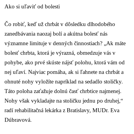
Ako si uľaviť od bolesti
Čo robiť, keď už chrbát v dôsledku dlhodobého
zanedbávania naozaj bolí a akútna bolesť nás
významne limituje v denných činnostiach? „Ak máte
bolesť chrbta, ktorá je výrazná, obmedzuje vás v
pohybe, ako prvé skúste nájsť polohu, ktorá vám od
nej uľaví. Najviac pomáha, ak si ľahnete na chrbát a
ohnuté nohy vyložíte napríklad na sedadlo stoličky.
Táto poloha zaťažuje dolnú časť chrbtice najmenej.
Nohy však vykladajte na stoličku jednu po druhej,“
radí rehabilitačná lekárka z Bratislavy, MUDr. Eva
Dúbravová.