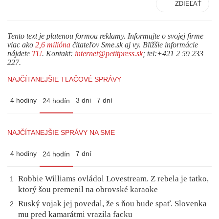
ZDIEĽAŤ
Tento text je platenou formou reklamy. Informujte o svojej firme
viac ako
2,6 milióna
čitateľov Sme.sk aj vy. Bližšie informácie
nájdete
TU
. Kontakt:
internet@petitpress.sk
; tel:+421 2 59 233
227.
NAJČÍTANEJŠIE TLAČOVÉ SPRÁVY
4 hodiny
3 dni
7 dní
24 hodín
NAJČÍTANEJŠIE SPRÁVY NA SME
4 hodiny
7 dní
24 hodín
Robbie Williams ovládol Lovestream. Z rebela je tatko,
1
ktorý šou premenil na obrovské karaoke
Ruský vojak jej povedal, že s ňou bude spať. Slovenka
2
mu pred kamarátmi vrazila facku