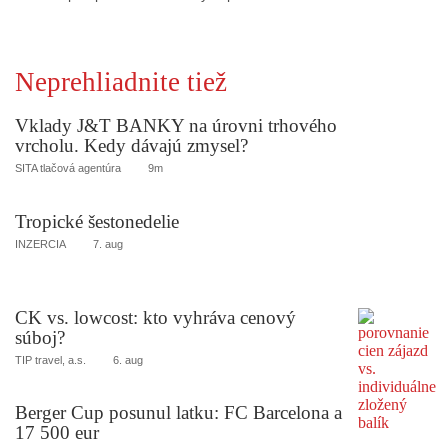
Neprehliadnite tiež
Vklady J&T BANKY na úrovni trhového
vrcholu. Kedy dávajú zmysel?
SITA tlačová agentúra
9m
Tropické šestonedelie
INZERCIA
7. aug
CK vs. lowcost: kto vyhráva cenový
súboj?
TIP travel, a.s.
6. aug
Berger Cup posunul latku: FC Barcelona a
17 500 eur