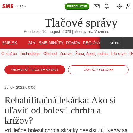
Viac
PREDPLATNÉ
Tlačové správy
Pondelok, 10. august, 2026
| Meniny má
Vavrinec
℃
SME.SK
SME MINÚTA
DOMOV
REGIÓNY
INDEX
SVET
24
MENU
O službe
Technológie
Obchod
Zdravie
Žena, šport, rodina
Life style
B
OBJEDNAŤ TLAČOVÉ SPRÁVY
VŠETKO O SLUŽBE
26. okt 2022 o 0:00
Rehabilitačná lekárka: Ako si
uľaviť od bolesti chrbta a
krížov?
Pri liečbe bolesti chrbta skratky neexistujú. Nervy sa