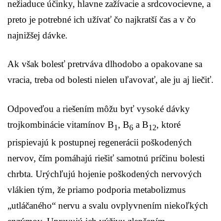
nežiaduce účinky, hlavne zažívacie a srdcovocievne, a
preto je potrebné ich užívať čo najkratší čas a v čo
najnižšej dávke.
Ak však bolesť pretrváva dlhodobo a opakovane sa
vracia, treba od bolesti nielen uľavovať, ale ju aj liečiť.
Odpoveďou a riešením môžu byť vysoké dávky
trojkombinácie vitamínov B
, B
a B
, ktoré
1
6
12
prispievajú k postupnej regenerácii poškodených
nervov, čím pomáhajú riešiť samotnú príčinu bolesti
chrbta. Urýchľujú hojenie poškodených nervových
vlákien tým, že priamo podporia metabolizmus
„utláčaného“ nervu a svalu ovplyvnením niekoľkých