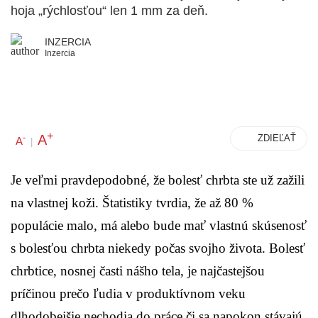
hoja „rýchlosťou“ len 1 mm za deň.
INZERCIA
Inzercia
+
A
-
ZDIEĽAŤ
A
|
Je veľmi pravdepodobné, že bolesť chrbta ste už zažili
na vlastnej koži. Štatistiky tvrdia, že až 80 %
populácie malo, má alebo bude mať vlastnú skúsenosť
s bolesťou chrbta niekedy počas svojho života.
Bolesť
chrbtice, nosnej časti nášho tela, je najčastejšou
príčinou prečo ľudia v produktívnom veku
dlhodobejšie nechodia do práce či sa napokon stávajú