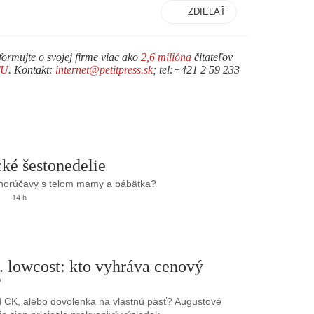
ZDIEĽAŤ
formujte o svojej firme viac ako
2,6 milióna
čitateľov
TU
. Kontakt:
internet@petitpress.sk
; tel:+421 2 59 233
ké šestonedelie
 horúčavy s telom mamy a bábätka?
14 h
. lowcost: kto vyhráva cenový
?
 CK, alebo dovolenka na vlastnú päsť? Augustové