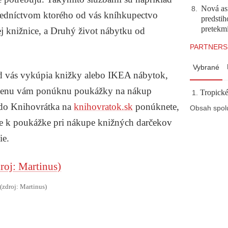
Nová asf
8
.
tredníctvom ktorého od vás kníhkupectvo
predstih
pretekm
j knižnice, a
Druhý život nábytku
od
PARTNERS
Vybrané
od vás vykúpia knižky alebo IKEA nábytok,
odmenu vám ponúknu poukážky na nákup
Tropické
 do Knihovrátka na
knihovratok.sk
ponúknete,
Obsah spol
že k poukážke pri nákupe knižných darčekov
ie.
(zdroj: Martinus)