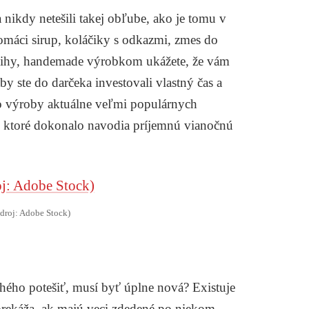
nikdy netešili takej obľube, ako je tomu v
omáci sirup, koláčiky s odkazmi, zmes do
nihy, handemade výrobkom ukážete, že vám
y ste do darčeka investovali vlastný čas a
 do výroby aktuálne veľmi populárnych
 ktoré dokonalo navodia príjemnú vianočnú
zdroj: Adobe Stock)
uhého potešiť, musí byť úplne nová? Existuje
rekáža, ak majú veci zdedené po niekom.