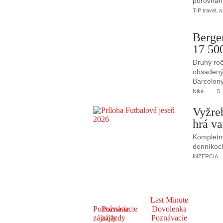
porovnani
TIP travel, a
Berge
17 50
Druhý roč
obsadený 
Barcelony
Niké
5.
Vyžre
hrá va
Kompletný
denníkoc
INZERCIA
Last Minute
Poznávacie
Poznávacie
Dovolenka
zájazdy
zájazdy
Poznávacie