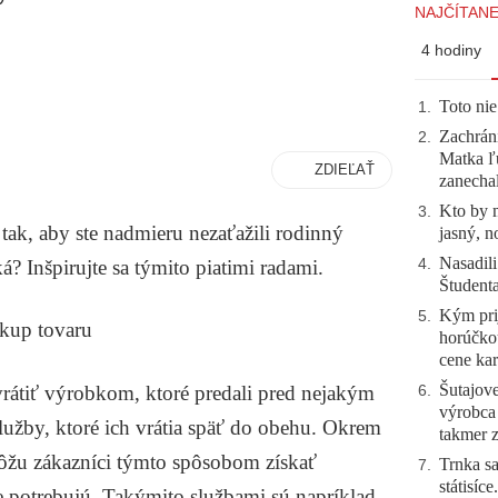
NAJČÍTANE
4 hodiny
Toto nie
1
.
Zachráni
2
.
Matka ľu
ZDIEĽAŤ
zanecha
Kto by 
3
.
tak, aby ste nadmieru nezaťažili rodinný
jasný, n
Nasadili
4
.
á? Inšpirujte sa týmito piatimi radami.
Študent
Kým prij
5
.
dkup tovaru
horúčko
cene kar
Šutajove
vrátiť výrobkom, ktoré predali pred nejakým
6
.
výrobca
užby, ktoré ich vrátia späť do obehu. Okrem
takmer 
môžu zákazníci týmto spôsobom získať
Trnka sa
7
.
státisíc
ne potrebujú. Takýmito službami sú napríklad