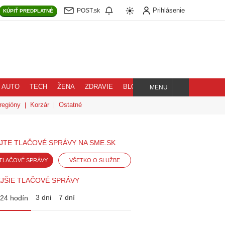
Prihlásenie
POST.sk
KÚPIŤ
PREDPLATNÉ
AUTO
TECH
ŽENA
ZDRAVIE
BLOG
MENU
Hľadaj
regióny
Korzár
Ostatné
JTE TLAČOVÉ SPRÁVY NA SME.SK
TLAČOVÉ SPRÁVY
VŠETKO O SLUŽBE
JŠIE TLAČOVÉ SPRÁVY
3 dni
7 dní
24 hodín