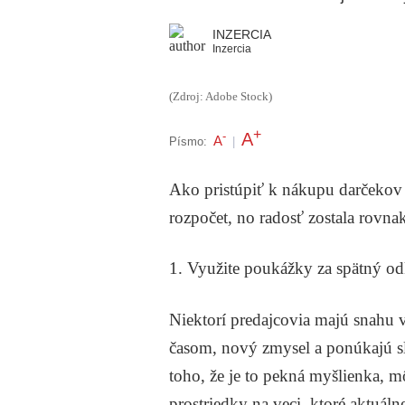
INZERCIA
Inzercia
(Zdroj: Adobe Stock)
+
A
-
A
Písmo:
|
Ako pristúpiť k nákupu darčekov 
rozpočet, no radosť zostala rovnak
1. Využite poukážky za spätný o
Niektorí predajcovia majú snahu 
časom, nový zmysel a ponúkajú sl
toho, že je to pekná myšlienka, 
prostriedky na veci, ktoré aktuál