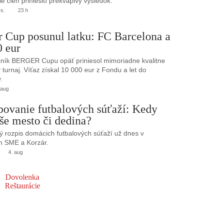
e cien prinieslo prekvapivý výsledok.
.s.
23 h
r Cup posunul latku: FC Barcelona a
0 eur
ník BERGER Cupu opäť priniesol mimoriadne kvalitne
turnaj. Víťaz získal 10 000 eur z Fondu a let do
.
 aug
bovanie futbalových súťaží: Kedy
še mesto či dedina?
 rozpis domácich futbalových súťaží už dnes v
h SME a Korzár.
4. aug
Dovolenka
Reštaurácie