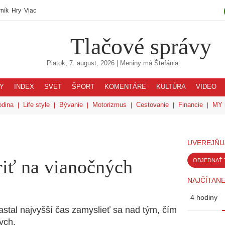
ník
Hry
Viac
Tlačové správy
Piatok, 7. august, 2026
| Meniny má
Štefánia
Y
INDEX
SVET
ŠPORT
KOMENTÁRE
KULTÚRA
VIDEO
odina
Life style
Bývanie
Motorizmus
Cestovanie
Financie
MY 
UVEREJŇU
triť na vianočných
OBJEDNAŤ 
NAJČÍTANE
4 hodiny
astal najvyšší čas zamyslieť sa nad tým, čím
ych.