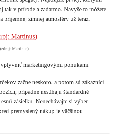
aj tak v prírode a zadarmo. Navyše to môžete
a príjemnej zimnej atmosféry už teraz.
(zdroj: Martinus)
a ovplyvniť marketingovými ponukami
arčekov začne neskoro, a potom sú zákazníci
spozícii, prípadne nestíhajú štandardné
resnú zásielku. Nenechávajte si výber
pred premyslený nákup je väčšinou