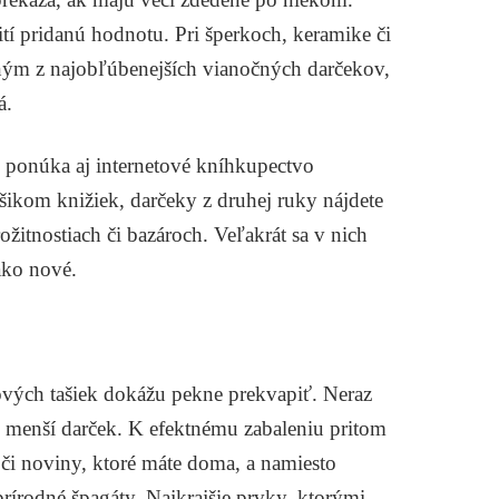
í pridanú hodnotu. Pri šperkoch, keramike či
ným z najobľúbenejších vianočných darčekov,
á.
 ponúka aj internetové kníhkupectvo
úšikom knižiek, darčeky z druhej ruky nájdete
žitnostiach či bazároch. Veľakrát sa v nich
ako nové.
ových tašiek dokážu pekne prekvapiť. Neraz
o menší darček. K efektnému zabaleniu pritom
e či noviny, ktoré máte doma, a namiesto
rírodné špagáty. Najkrajšie prvky, ktorými