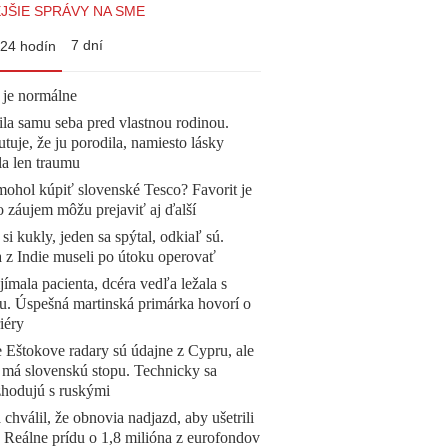
JŠIE SPRÁVY NA SME
7 dní
24 hodín
 je normálne
la samu seba pred vlastnou rodinou.
tuje, že ju porodila, namiesto lásky
la len traumu
mohol kúpiť slovenské Tesco? Favorit je
o záujem môžu prejaviť aj ďalší
 si kukly, jeden sa spýtal, odkiaľ sú.
a z Indie museli po útoku operovať
ímala pacienta, dcéra vedľa ležala s
u. Úspešná martinská primárka hovorí o
iéry
 Eštokove radary sú údajne z Cypru, ale
 má slovenskú stopu. Technicky sa
zhodujú s ruskými
 chválil, že obnovia nadjazd, aby ušetrili
e. Reálne prídu o 1,8 milióna z eurofondov