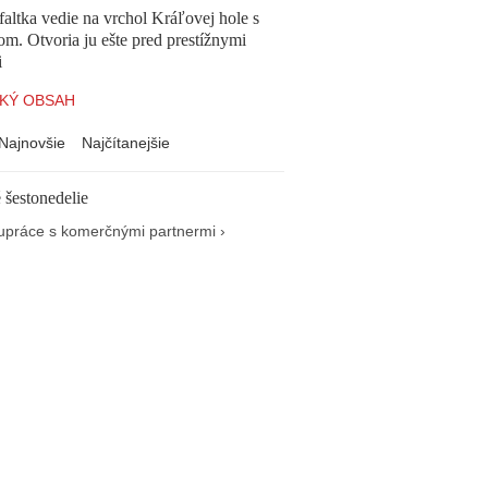
altka vedie na vrchol Kráľovej hole s
om. Otvoria ju ešte pred prestížnymi
i
KÝ OBSAH
Najnovšie
Najčítanejšie
 šestonedelie
upráce s komerčnými partnermi ›