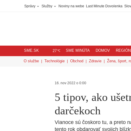
Správy
Služby
Noviny na webe
Last Minute Dovolenka
Slov
SME.SK
SME MINÚTA
DOMOV
REGIÓN
℃
27
O službe
Technológie
Obchod
Zdravie
Žena, šport, r
16. nov 2022 o 0:00
5 tipov, ako uše
darčekoch
Vianoce sú čoskoro tu, a preto n
tento rok obdarovať svojich blízk