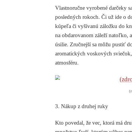
Vlastnoručne vyrobené darčeky sa 
posledných rokoch. Či už ide o d
kúpeľa či vyšívanú záložku do k
na obdarovanom záleží natoľko, ab
úsilie. Zručnejší sa môžu pustiť
aromatických voskových sviečok,
atmosféru.
(
3. Nákup z druhej ruky
Kto povedal, že vec, ktorá má dr
množstvo ľudí, ktorým vôbec nep