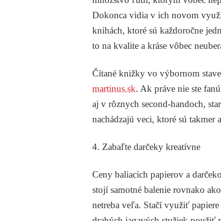
Dokonca vidia v ich novom využit
knihách, ktoré sú každoročne jed
to na kvalite a kráse vôbec neuber
Čítané knižky vo výbornom stave
martinus.sk
. Ak práve nie ste fan
aj v rôznych second-handoch, staro
nachádzajú veci, ktoré sú takmer 
4. Zabaľte darčeky kreatívne
Ceny baliacich papierov a darček
stojí samotné balenie rovnako ak
netreba veľa. Stačí využiť papier
drahých jagavých stužiek použiť p