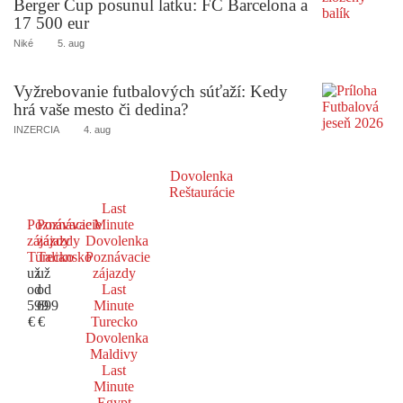
Berger Cup posunul latku: FC Barcelona a
17 500 eur
Niké
5. aug
Vyžrebovanie futbalových súťaží: Kedy
hrá vaše mesto či dedina?
INZERCIA
4. aug
Dovolenka
Reštaurácie
Last
Poznávacie
Poznávacie
Minute
zájazdy
zájazdy
Dovolenka
Turecko
Taliansko
Poznávacie
už
už
zájazdy
od
od
Last
599
699
Minute
€
€
Turecko
Dovolenka
Maldivy
Last
Minute
Egypt