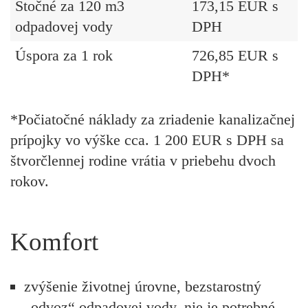
Stočné za 120 m3
173,15 EUR s
odpadovej vody
DPH
Úspora za 1 rok
726,85
EUR s
DPH*
*Počiatočné náklady za zriadenie kanalizačnej
prípojky vo výške cca. 1 200 EUR s DPH sa
štvorčlennej rodine vrátia v priebehu dvoch
rokov.
Komfort
zvýšenie životnej úrovne,
bezstarostný
„odvoz“
odpadovej vody, nie je potrebné