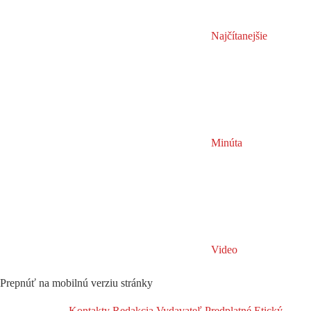
Najčítanejšie
Minúta
Video
Prepnúť na mobilnú verziu stránky
Kontakty
Redakcia
Vydavateľ
Predplatné
Etický