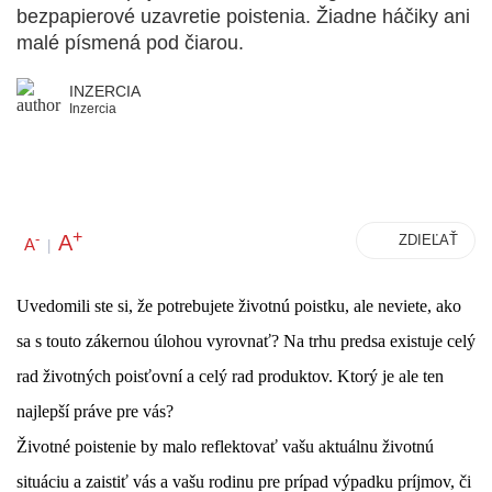
bezpapierové uzavretie poistenia. Žiadne háčiky ani
malé písmená pod čiarou.
INZERCIA
Inzercia
+
A
-
ZDIEĽAŤ
A
|
Uvedomili ste si, že potrebujete životnú poistku, ale neviete, ako
sa s touto zákernou úlohou vyrovnať? Na trhu predsa existuje celý
rad životných poisťovní a celý rad produktov. Ktorý je ale ten
najlepší práve pre vás?
Životné poistenie by malo reflektovať vašu aktuálnu životnú
situáciu a zaistiť vás a vašu rodinu pre prípad výpadku príjmov, či