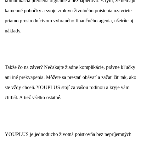
komunikácia prebieha digitálne a bezpapierovo. A tým, že nemajú
kamenné pobočky a svoju zmluvu životného poistenia uzavriete
priamo prostredníctvom vybraného finančného agenta, ušetríte aj
náklady.
Takže čo na záver? Nečakajte žiadne komplikácie, právne kľučky
ani iné prekvapenia. Môžete sa prestať obávať a začať žiť tak, ako
ste vždy chceli. YOUPLUS stojí za vašou rodinou a kryje vám
chrbát. A tiež všetko ostatné.
YOUPLUS je jednoducho životná
poisťovňa bez nepríjemných