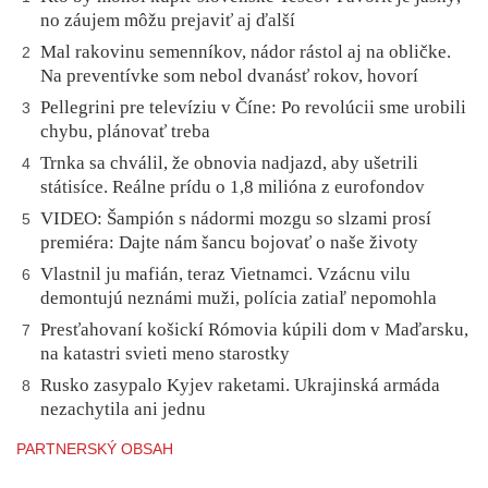
no záujem môžu prejaviť aj ďalší
Mal rakovinu semenníkov, nádor rástol aj na obličke.
2
Na preventívke som nebol dvanásť rokov, hovorí
Pellegrini pre televíziu v Číne: Po revolúcii sme urobili
3
chybu, plánovať treba
Trnka sa chválil, že obnovia nadjazd, aby ušetrili
4
státisíce. Reálne prídu o 1,8 milióna z eurofondov
VIDEO: Šampión s nádormi mozgu so slzami prosí
5
premiéra: Dajte nám šancu bojovať o naše životy
Vlastnil ju mafián, teraz Vietnamci. Vzácnu vilu
6
demontujú neznámi muži, polícia zatiaľ nepomohla
Presťahovaní košickí Rómovia kúpili dom v Maďarsku,
7
na katastri svieti meno starostky
Rusko zasypalo Kyjev raketami. Ukrajinská armáda
8
nezachytila ani jednu
PARTNERSKÝ OBSAH