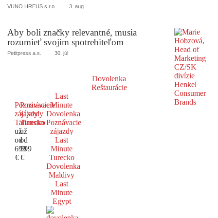
VUNO HREUS s.r.o.
3. aug
Aby boli značky relevantné, musia
rozumieť svojim spotrebiteľom
Petitpress a.s.
30. júl
Dovolenka
Reštaurácie
Last
Poznávacie
Poznávacie
Minute
zájazdy
zájazdy
Dovolenka
Taliansko
Turecko
Poznávacie
už
už
zájazdy
od
od
Last
699
599
Minute
€
€
Turecko
Dovolenka
Maldivy
Last
Minute
Egypt