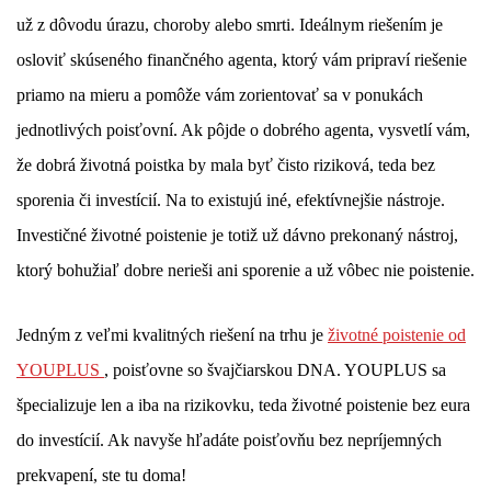
už z dôvodu úrazu, choroby alebo smrti. Ideálnym riešením je
osloviť skúseného finančného agenta, ktorý vám pripraví riešenie
priamo na mieru a pomôže vám zorientovať sa v ponukách
jednotlivých poisťovní. Ak pôjde o dobrého agenta, vysvetlí vám,
že dobrá životná poistka by mala byť čisto riziková, teda bez
sporenia či investícií. Na to existujú iné, efektívnejšie nástroje.
Investičné životné poistenie je totiž už dávno prekonaný nástroj,
ktorý bohužiaľ dobre nerieši ani sporenie a už vôbec nie poistenie.
Jedným z veľmi kvalitných riešení na trhu je
životn
é poistenie od
YOUPLUS
, poisťovne so švajčiarskou DNA. YOUPLUS sa
špecializuje len a iba na rizikovku, teda životné poistenie bez eura
do investícií. Ak navyše hľadáte poisťovňu bez nepríjemných
prekvapení, ste tu doma!