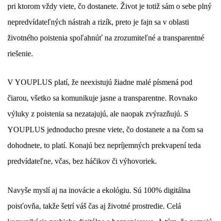
pri ktorom vždy viete, čo dostanete. Život je totiž sám o sebe plný
nepredvídateľných nástrah a rizík, preto je fajn sa v oblasti
životného poistenia spoľahnúť na zrozumiteľné a transparentné
riešenie.
V YOUPLUS platí, že neexistujú žiadne malé písmená pod
čiarou, všetko sa komunikuje jasne a transparentne. Rovnako
výluky z poistenia sa nezatajujú, ale naopak zvýrazňujú. S
YOUPLUS jednoducho presne viete, čo dostanete a na čom sa
dohodnete, to platí. Konajú bez nepríjemných prekvapení teda
predvídateľne, včas, bez háčikov či výhovoriek.
Navyše myslí aj na inovácie a ekológiu. Sú 100% digitálna
poisťovňa, takže šetrí váš čas aj životné prostredie. Celá