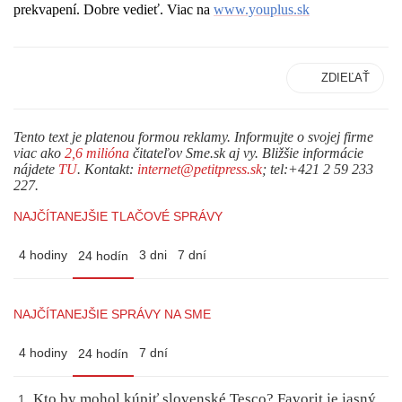
prekvapení
. Dobre vedieť.
Viac na
www.youplus.sk
ZDIEĽAŤ
Tento text je platenou formou reklamy. Informujte o svojej firme
viac ako
2,6 milióna
čitateľov Sme.sk aj vy. Bližšie informácie
nájdete
TU
. Kontakt:
internet@petitpress.sk
; tel:+421 2 59 233
227.
NAJČÍTANEJŠIE TLAČOVÉ SPRÁVY
4 hodiny
3 dni
7 dní
24 hodín
NAJČÍTANEJŠIE SPRÁVY NA SME
4 hodiny
7 dní
24 hodín
Kto by mohol kúpiť slovenské Tesco? Favorit je jasný,
1