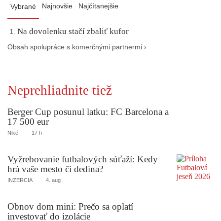
Najnovšie
Najčítanejšie
Vybrané
Na dovolenku stačí zbaliť kufor
Obsah spolupráce s komerčnými partnermi ›
Neprehliadnite tiež
Berger Cup posunul latku: FC Barcelona a
17 500 eur
Niké
17 h
Vyžrebovanie futbalových súťaží: Kedy
hrá vaše mesto či dedina?
INZERCIA
4. aug
Obnov dom mini: Prečo sa oplatí
investovať do izolácie