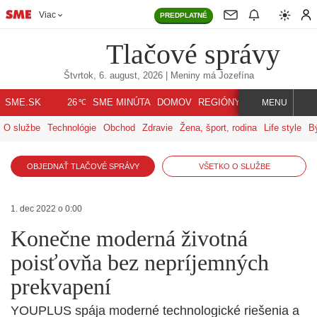
Viac
PREDPLATNÉ
Tlačové správy
Štvrtok, 6. august, 2026
| Meniny má
Jozefína
℃
SME.SK
SME MINÚTA
DOMOV
REGIÓNY
INDEX
SVET
26
MENU
O službe
Technológie
Obchod
Zdravie
Žena, šport, rodina
Life style
B
OBJEDNAŤ TLAČOVÉ SPRÁVY
VŠETKO O SLUŽBE
1. dec 2022 o 0:00
Konečne moderná životná
poisťovňa bez nepríjemných
prekvapení
YOUPLUS spája moderné technologické riešenia a