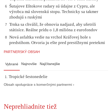
Šutajove Eštokove radary sú údajne z Cypru, ale
6
výrobca má slovenskú stopu. Technicky sa takmer
zhodujú s ruskými
Trnka sa chválil, že obnovia nadjazd, aby ušetrili
7
státisíce. Reálne prídu o 1,8 milióna z eurofondov
Nová asfaltka vedie na vrchol Kráľovej hole s
8
predstihom. Otvoria ju ešte pred prestížnymi pretekmi
PARTNERSKÝ OBSAH
Najnovšie
Najčítanejšie
Vybrané
Tropické šestonedelie
Obsah spolupráce s komerčnými partnermi ›
Neprehliadnite tiež