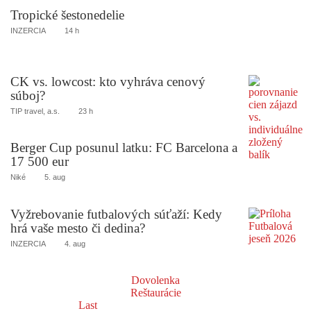
Tropické šestonedelie
INZERCIA
14 h
CK vs. lowcost: kto vyhráva cenový
súboj?
TIP travel, a.s.
23 h
Berger Cup posunul latku: FC Barcelona a
17 500 eur
Niké
5. aug
Vyžrebovanie futbalových súťaží: Kedy
hrá vaše mesto či dedina?
INZERCIA
4. aug
Dovolenka
Reštaurácie
Last