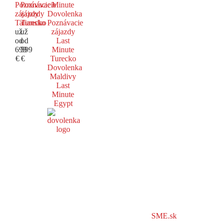
Poznávacie
Poznávacie
Minute
zájazdy
zájazdy
Dovolenka
Taliansko
Turecko
Poznávacie
už
už
zájazdy
od
od
Last
699
599
Minute
€
€
Turecko
Dovolenka
Maldivy
Last
Minute
Egypt
SME.sk