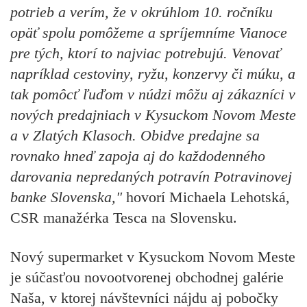
potrieb a verím, že v okrúhlom 10. ročníku
opäť spolu pomôžeme a spríjemníme Vianoce
pre tých, ktorí to najviac potrebujú. Venovať
napríklad cestoviny, ryžu, konzervy či múku, a
tak pomôcť ľuďom v núdzi môžu aj zákazníci v
nových predajniach v Kysuckom Novom Meste
a v Zlatých Klasoch. Obidve predajne sa
rovnako hneď zapoja aj do každodenného
darovania nepredaných potravín Potravinovej
banke Slovenska,"
hovorí
Michaela Lehotská,
CSR manažérka Tesca na Slovensku.
Nový supermarket v Kysuckom Novom Meste
je súčasťou novootvorenej obchodnej galérie
Naša, v ktorej návštevníci nájdu aj pobočky