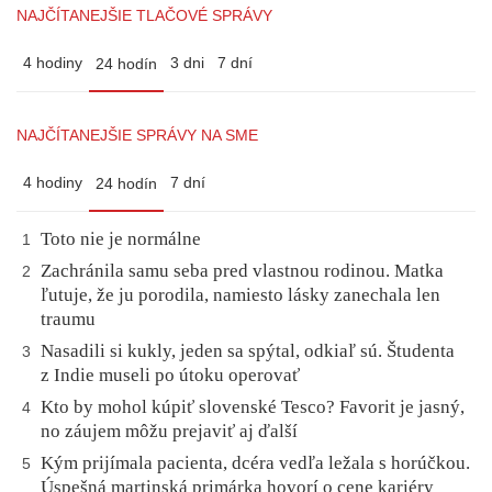
NAJČÍTANEJŠIE TLAČOVÉ SPRÁVY
4 hodiny
3 dni
7 dní
24 hodín
NAJČÍTANEJŠIE SPRÁVY NA SME
4 hodiny
7 dní
24 hodín
Toto nie je normálne
1
Zachránila samu seba pred vlastnou rodinou. Matka
2
ľutuje, že ju porodila, namiesto lásky zanechala len
traumu
Nasadili si kukly, jeden sa spýtal, odkiaľ sú. Študenta
3
z Indie museli po útoku operovať
Kto by mohol kúpiť slovenské Tesco? Favorit je jasný,
4
no záujem môžu prejaviť aj ďalší
Kým prijímala pacienta, dcéra vedľa ležala s horúčkou.
5
Úspešná martinská primárka hovorí o cene kariéry