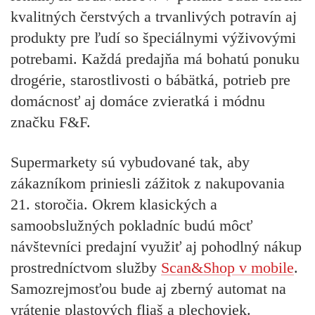
kvalitných čerstvých a trvanlivých potravín aj
produkty pre ľudí so špeciálnymi výživovými
potrebami. Každá predajňa má bohatú ponuku
drogérie, starostlivosti o bábätká, potrieb pre
domácnosť aj domáce zvieratká i módnu
značku F&F.
Supermarkety sú vybudované tak, aby
zákazníkom priniesli zážitok z nakupovania
21. storočia. Okrem klasických a
samoobslužných pokladníc budú môcť
návštevníci predajní využiť aj pohodlný nákup
prostredníctvom služby
Scan&Shop v mobile
.
Samozrejmosťou bude aj zberný automat na
vrátenie plastových fliaš a plechoviek.