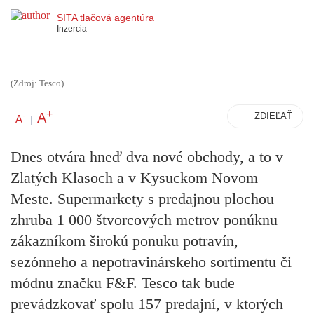
SITA tlačová agentúra
Inzercia
(Zdroj: Tesco)
+
A
-
ZDIEĽAŤ
A
|
Dnes otvára hneď dva nové obchody, a to v
Zlatých Klasoch a v Kysuckom Novom
Meste. Supermarkety s predajnou plochou
zhruba 1 000 štvorcových metrov ponúknu
zákazníkom širokú ponuku potravín,
sezónneho a nepotravinárskeho sortimentu či
módnu značku F&F. Tesco tak bude
prevádzkovať spolu 157 predajní, v ktorých