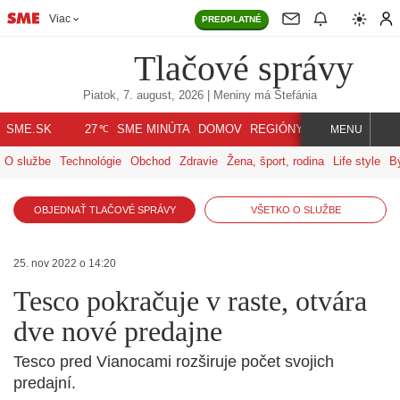
Viac
PREDPLATNÉ
Tlačové správy
Piatok, 7. august, 2026
| Meniny má
Štefánia
℃
SME.SK
SME MINÚTA
DOMOV
REGIÓNY
INDEX
SVET
27
MENU
O službe
Technológie
Obchod
Zdravie
Žena, šport, rodina
Life style
B
OBJEDNAŤ TLAČOVÉ SPRÁVY
VŠETKO O SLUŽBE
25. nov 2022 o 14:20
Tesco pokračuje v raste, otvára
dve nové predajne
Tesco pred Vianocami rozširuje počet svojich
predajní.