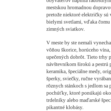
obyvateľov naplnia radostnými
mestskou hromadnou dopravo
pretože niektoré električky s
bielymi svetlami, vďaka čomu m
zimných sviatkov.
V meste by ste nemali vynecha
vôňou škorice, horúceho vína,
upečených dobrôt. Tieto trhy
návštevníkom širokú a pestrú 
keramika, špeciálne medy, orig
šperky, sviečky, ručne vyrába
rôznych stánkoch s jedlom sa 
pochúťky, ktoré ponúkajú ok
trdelníky alebo maďarské špeci
pikantné klobásy.