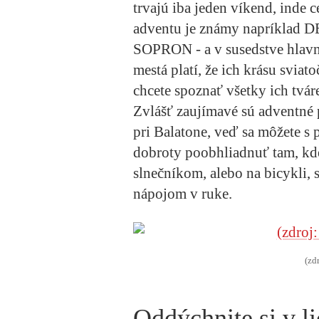
trvajú iba jeden víkend, inde 
adventu je známy napríklad
D
SOPRON
- a v susedstve hlav
mestá platí, že ich krásu sviato
chcete spoznať všetky ich tvár
Zvlášť zaujímavé sú adventné
pri Balatone, veď sa môžete s 
dobroty poobhliadnuť tam, kde 
slnečníkom, alebo na bicykli,
nápojom v ruke.
(zd
Oddýchnite si v l