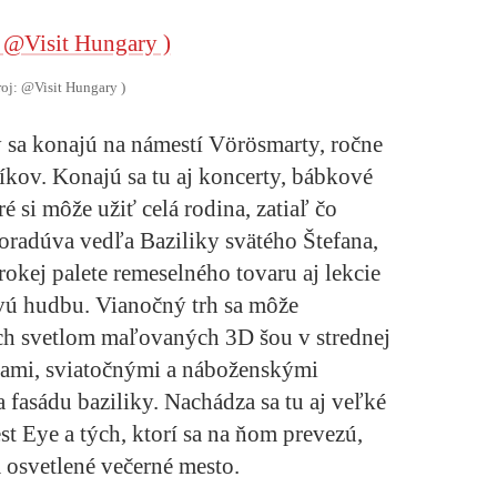
roj: @Visit Hungary )
 sa konajú na námestí Vörösmarty, ročne
níkov. Konajú sa tu aj koncerty, bábkové
é si môže užiť celá rodina, zatiaľ čo
poradúva vedľa Baziliky svätého Štefana,
okej palete remeselného tovaru aj lekcie
ivú hudbu. Vianočný trh sa môže
ích svetlom maľovaných 3D šou v strednej
ami, sviatočnými a náboženskými
a fasádu baziliky. Nachádza sa tu aj veľké
t Eye a tých, ktorí sa na ňom prevezú,
osvetlené večerné mesto.