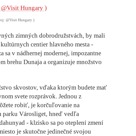
roj: @Visit Hungary )
bavných zimných dobrodružstvách, by mali
h kultúrnych centier hlavného mesta -
a sa v nádhernej modernej, impozantne
m brehu Dunaja a organizuje množstvo
stvo skvostov, vďaka ktorým budete mať
ovnom svete rozprávok. Jednou z
môžete robiť, je korčuľovanie na
parku Városliget, hneď vedľa
ahunyad - klzisko sa po oteplení zmení
miesto je skutočne jedinečné svojou