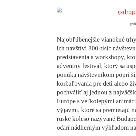
(zd
Najobľúbenejšie vianočné trhy
ich navštívi 800-tisíc návštev
predstavenia a workshopy, ktor
adventný festival, ktorý sa us
ponúka návštevníkom popri šir
korčuľovania pre deti alebo ž
pochváliť aj jednou z najväčš
Európe s veľkolepými animáci
výjavmi, ktoré sa premietajú n
ruské koleso nazývané Budapes
očarí nádherným výhľadom na 