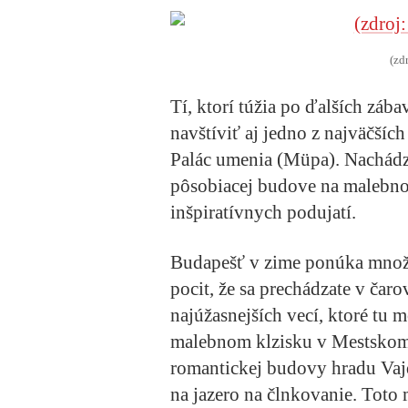
(zd
Tí, ktorí túžia po ďalších zá
navštíviť aj jedno z najväčšíc
Palác umenia (Müpa). Nachádz
pôsobiacej budove na malebno
inšpiratívnych podujatí.
Budapešť v zime ponúka množ
pocit, že sa prechádzate v čar
najúžasnejších vecí, ktoré tu 
malebnom klzisku v Mestskom 
romantickej budovy hradu Vajd
na jazero na člnkovanie. Toto 