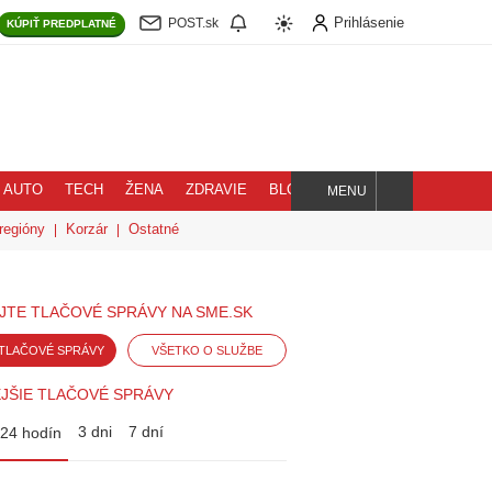
Prihlásenie
POST.sk
KÚPIŤ
PREDPLATNÉ
AUTO
TECH
ŽENA
ZDRAVIE
BLOG
MENU
Hľadaj
regióny
Korzár
Ostatné
JTE TLAČOVÉ SPRÁVY NA SME.SK
TLAČOVÉ SPRÁVY
VŠETKO O SLUŽBE
JŠIE TLAČOVÉ SPRÁVY
3 dni
7 dní
24 hodín