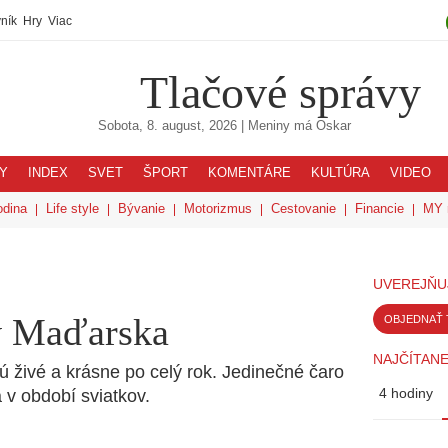
ník
Hry
Viac
Tlačové správy
Sobota, 8. august, 2026
| Meniny má
Oskar
Y
INDEX
SVET
ŠPORT
KOMENTÁRE
KULTÚRA
VIDEO
odina
Life style
Bývanie
Motorizmus
Cestovanie
Financie
MY 
UVEREJŇU
v Maďarska
OBJEDNAŤ 
NAJČÍTANE
 živé a krásne po celý rok. Jedinečné čaro
4 hodiny
v období sviatkov.