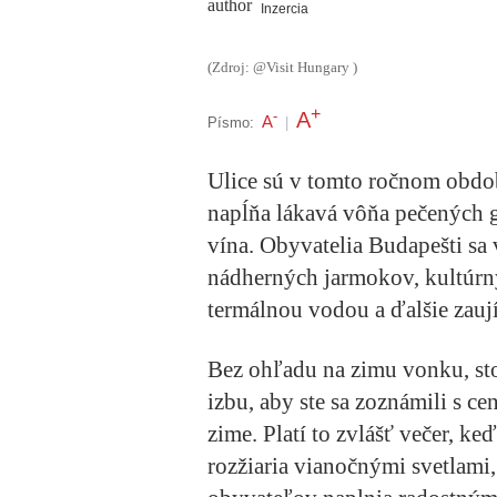
Inzercia
(Zdroj: @Visit Hungary )
+
A
-
A
Písmo:
|
Ulice sú v tomto ročnom obdob
napĺňa lákavá vôňa pečených 
vína. Obyvatelia Budapešti sa
nádherných jarmokov, kultúrny
termálnou vodou a ďalšie zauj
Bez ohľadu na zimu vonku, stoj
izbu, aby ste sa zoznámili s 
zime. Platí to zvlášť večer, ke
rozžiaria vianočnými svetlami