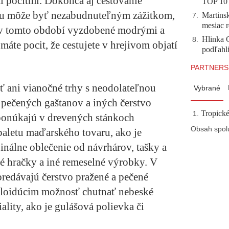
 pocitmi. Dokonca aj cestovanie
TOP 10
u môže byť nezabudnuteľným zážitkom,
Martinsk
7
.
mesiac r
ú v tomto období vyzdobené modrými a
Hlinka 
8
.
áte pocit, že cestujete v hrejivom objatí
podľahl
PARTNERS
ť ani vianočné trhy s neodolateľnou
Vybrané
 pečených gaštanov a iných čerstvo
Tropické
 ponúkajú v drevených stánkoch
Obsah spol
paletu maďarského tovaru, ako je
inálne oblečenie od návrhárov, tašky a
né hračky a iné remeselné výrobky. V
predávajú čerstvo pražené a pečené
oloidúcim možnosť chutnať nebeské
ality, ako je gulášová polievka či