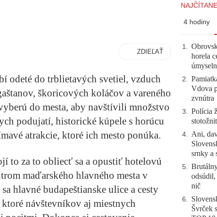
NAJČÍTANE
4 hodiny
Obrovsk
1
.
ZDIEĽAŤ
horela c
úmyseln
í odeté do trblietavých svetiel, vzduch
Pamiatk
2
.
Vdova p
gaštanov, škoricových koláčov a vareného
zvnútra
 vyberú do mesta, aby navštívili množstvo
Polícia 
3
.
ch podujatí, historické kúpele s horúcu
stotožni
ímavé atrakcie, ktoré ich mesto ponúka.
Ani, dav
4
.
Slovensk
srnky a 
í to za to obliecť sa a opustiť hotelovú
Brutálny
5
.
centrom maďarského hlavného mesta v
odsúdil,
nič
ď sa hlavné budapeštianske ulice a cesty
Slovensk
6
.
, ktoré návštevníkov aj miestnych
Švrček s