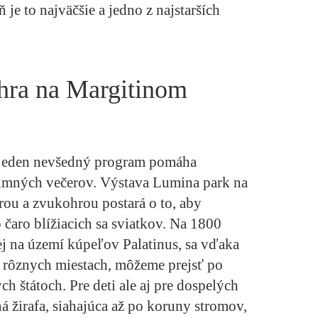
je to najväčšie a jedno z najstarších
 hra na Margitinom
 jeden nevšedný program pomáha
zimných večerov. Výstava Lumina park na
rou a zvukohrou postará o to, aby
čaro blížiacich sa sviatkov. Na 1800
j na území kúpeľov Palatinus, sa vďaka
 rôznych miestach, môžeme prejsť po
ých štátoch. Pre deti ale aj pre dospelých
 žirafa, siahajúca až po koruny stromov,