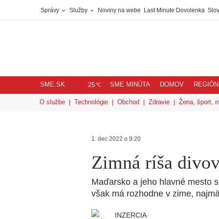
Správy
Služby
Noviny na webe
Last Minute Dovolenka
Slov
SME.SK
SME MINÚTA
DOMOV
REGIÓN
℃
25
O službe
Technológie
Obchod
Zdravie
Žena, šport, r
1. dec 2022 o 9:20
Zimná ríša divo
Maďarsko a jeho hlavné mesto sú
však má rozhodne v zime, najmä 
INZERCIA