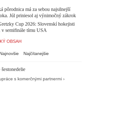
á pôrodnica má za sebou najsilnejší
oka. Júl priniesol aj výnimočný zákrok
Gretzky Cup 2026: Slovenskí hokejisti
i v semifinále tímu USA
KÝ OBSAH
Najnovšie
Najčítanejšie
 šestonedelie
upráce s komerčnými partnermi ›