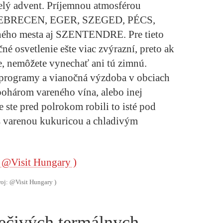
celý advent. Príjemnou atmosférou
EBRECEN, EGER, SZEGED, PÉCS,
ného mesta aj
SZENTENDRE
. Pre tieto
čné osvetlenie ešte viac zvýrazní, preto ak
e, nemôžete vynechať ani tú zimnú.
 programy a vianočná výzdoba v obciach
pohárom vareného vína, alebo inej
ste pred polrokom robili to isté pod
 s varenou kukuricou a chladivým
roj: @Visit Hungary )
iečivých termálnych