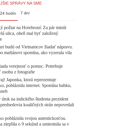
JŠIE SPRÁVY NA SME
7 dní
24 hodín
ý požiar na Horehroní: Za pár minút
elá ulica, oheň mal byť založený
e
ari budú od Vietnamcov žiadať nápravu.
o mafiánovi spomína, ako vyzerala vila
žiada verejnosť o pomoc. Potrebuje
ť osobu z fotografie
aj! Japonka, ktorá reprezentuje
o, pobláznila internet. Spomína babku,
sneh
 útok na indického študenta prezident
 predsedovia koaličných strán nepovedali
o pobláznila svojou autentickosťou.
a zlepšila o 9 sekúnd a umiestnila sa v