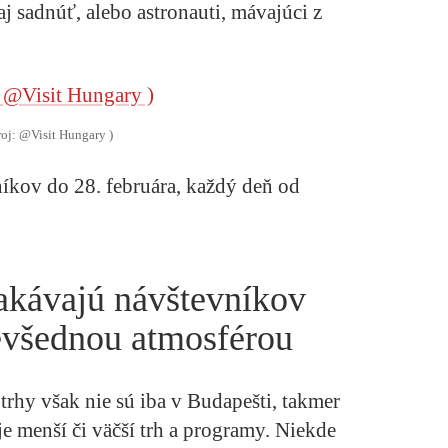
aj sadnúť, alebo astronauti, mávajúci z
roj: @Visit Hungary )
íkov do 28. februára, každý deň od
čakávajú návštevníkov
nevšednou atmosférou
trhy však nie sú iba v Budapešti, takmer
e menší či väčší trh a programy. Niekde