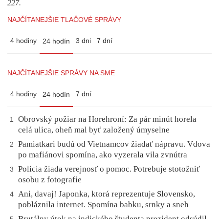
227.
NAJČÍTANEJŠIE TLAČOVÉ SPRÁVY
4 hodiny
3 dni
7 dní
24 hodín
NAJČÍTANEJŠIE SPRÁVY NA SME
4 hodiny
7 dní
24 hodín
Obrovský požiar na Horehroní: Za pár minút horela
1
celá ulica, oheň mal byť založený úmyselne
Pamiatkari budú od Vietnamcov žiadať nápravu. Vdova
2
po mafiánovi spomína, ako vyzerala vila zvnútra
Polícia žiada verejnosť o pomoc. Potrebuje stotožniť
3
osobu z fotografie
Ani, davaj! Japonka, ktorá reprezentuje Slovensko,
4
pobláznila internet. Spomína babku, srnky a sneh
Brutálny útok na indického študenta prezident odsúdil,