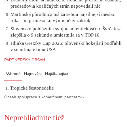
5
predsedovia koaličných strán nepovedali nič
Martinská pôrodnica má za sebou najsilnejší mesiac
6
roka. Júl priniesol aj výnimočný zákrok
Slovensko pobláznila svojou autentickosťou. Švrček sa
7
zlepšila o 9 sekúnd a umiestnila sa v TOP 10
Hlinka Gretzky Cup 2026: Slovenskí hokejisti podľahli
8
v semifinále tímu USA
PARTNERSKÝ OBSAH
Najnovšie
Najčítanejšie
Vybrané
Tropické šestonedelie
Obsah spolupráce s komerčnými partnermi ›
Neprehliadnite tiež