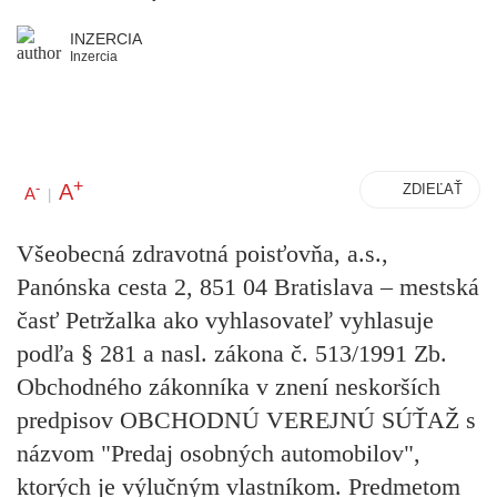
INZERCIA
Inzercia
+
A
-
ZDIEĽAŤ
A
|
Všeobecná zdravotná poisťovňa, a.s.,
Panónska cesta 2, 851 04 Bratislava – mestská
časť Petržalka ako vyhlasovateľ vyhlasuje
podľa § 281 a nasl. zákona č. 513/1991 Zb.
Obchodného zákonníka v znení neskorších
predpisov OBCHODNÚ VEREJNÚ SÚŤAŽ s
názvom
"Predaj osobných automobilov"
,
ktorých je výlučným vlastníkom. Predmetom