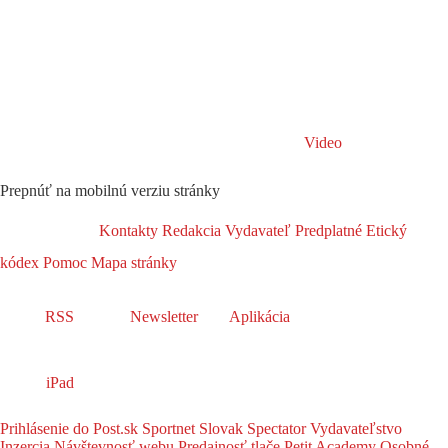
Video
Prepnúť na mobilnú verziu stránky
Kontakty
Redakcia
Vydavateľ
Predplatné
Etický
kódex
Pomoc
Mapa stránky
RSS
Newsletter
Aplikácia
iPad
Prihlásenie do Post.sk
Sportnet
Slovak Spectator
Vydavateľstvo
Inzercia
Návštevnosť webu
Predajnosť tlače
Petit Academy
Osobné