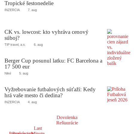
Tropické šestonedelie
INZERCIA
7. aug
CK vs. lowcost: kto vyhráva cenový
súboj?
TIP travel, a.s.
6. aug
Berger Cup posunul latku: FC Barcelona a
17 500 eur
Niké
5. aug
Vyžrebovanie futbalových súťaží: Kedy
hrá vaše mesto či dedina?
INZERCIA
4. aug
Dovolenka
Reštaurácie
Last
Poznávacie
Poznávacie
Minute