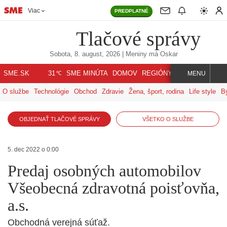
Viac
PREDPLATNÉ
Tlačové správy
Sobota, 8. august, 2026
| Meniny má
Oskar
℃
SME.SK
SME MINÚTA
DOMOV
REGIÓNY
INDEX
SVET
31
MENU
O službe
Technológie
Obchod
Zdravie
Žena, šport, rodina
Life style
B
OBJEDNAŤ TLAČOVÉ SPRÁVY
VŠETKO O SLUŽBE
5. dec 2022 o 0:00
Predaj osobných automobilov
Všeobecná zdravotná poisťovňa,
a.s.
Obchodná verejná súťaž.