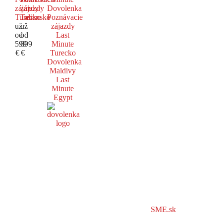
zájazdy
zájazdy
Dovolenka
Turecko
Taliansko
Poznávacie
už
už
zájazdy
od
od
Last
599
699
Minute
€
€
Turecko
Dovolenka
Maldivy
Last
Minute
Egypt
SME.sk