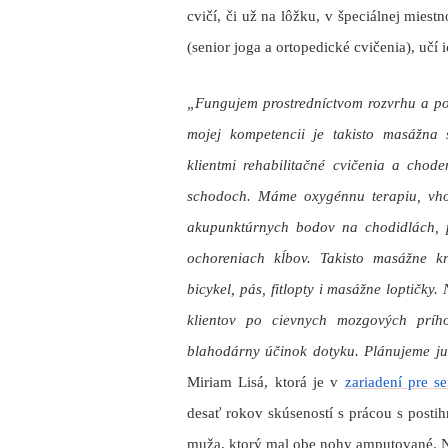
cvičí, či už na lôžku, v špeciálnej miest
(senior joga a ortopedické cvičenia), uč
„Fungujem prostredníctvom rozvrhu a po
mojej kompetencii je takisto masážna 
klientmi rehabilitačné cvičenia a chod
schodoch. Máme oxygénnu terapiu, vho
akupunktúrnych bodov na chodidlách, 
ochoreniach kĺbov. Takisto masážne kr
bicykel, pás, fitlopty i masážne loptičky
klientov po cievnych mozgových príh
blahodárny účinok dotyku. Plánujeme j
Miriam Lisá, ktorá je v
zariadení pre s
desať rokov skúseností s prácou s posti
muža, ktorý mal obe nohy amputované.
N