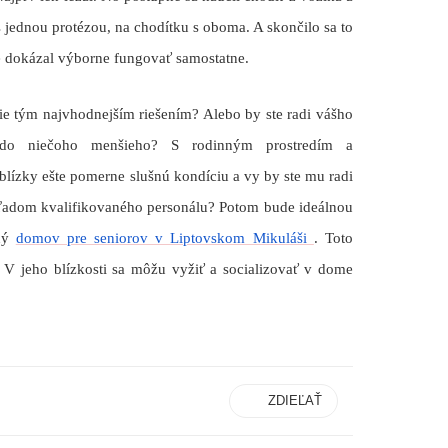
s jednou protézou, na chodítku s oboma. A skončilo sa to
že dokázal výborne fungovať samostatne.
ie
tým najvhodnejším riešením? Alebo by ste radi vášho
i do niečoho menšieho? S rodinným prostredím a
 blízky ešte pomerne slušnú kondíciu a vy by ste mu radi
hľadom kvalifikovaného personálu? Potom bude ideálnou
tný
domov pre seniorov v Liptovskom Mikuláši
.
Toto
v. V jeho blízkosti sa môžu vyžiť a socializovať v dome
ZDIEĽAŤ