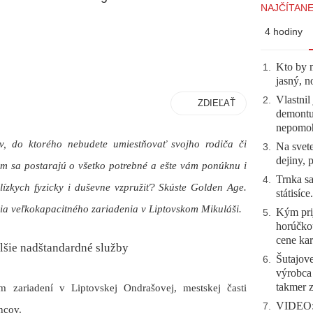
NAJČÍTANE
4 hodiny
Kto by 
1
.
jasný, n
Vlastnil
2
.
ZDIEĽAŤ
demontuj
nepomo
v, do ktorého nebudete umiestňovať svojho rodiča či
Na svete
3
.
dejiny, 
m sa postarajú o všetko potrebné a ešte vám ponúknu i
Trnka sa
4
.
ízkych fyzicky i duševne vzpružiť? Skúste Golden Age.
státisíc
ia veľkokapacitného zariadenia v Liptovskom Mikuláši.
Kým prij
5
.
horúčko
cene kar
alšie nadštandardné služby
Šutajove
6
.
výrobca
takmer 
 zariadení v Liptovskej Ondrašovej, mestskej časti
VIDEO: 
7
.
ncov.