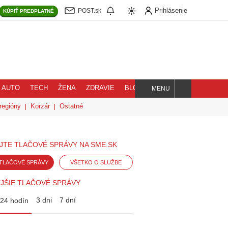
Prihlásenie
POST.sk
KÚPIŤ
PREDPLATNÉ
AUTO
TECH
ŽENA
ZDRAVIE
BLOG
MENU
Hľadaj
regióny
Korzár
Ostatné
JTE TLAČOVÉ SPRÁVY NA SME.SK
TLAČOVÉ SPRÁVY
VŠETKO O SLUŽBE
JŠIE TLAČOVÉ SPRÁVY
3 dni
7 dní
24 hodín