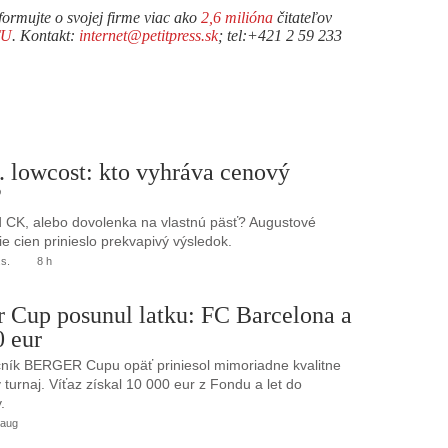
formujte o svojej firme viac ako
2,6 milióna
čitateľov
TU
. Kontakt:
internet@petitpress.sk
; tel:+421 2 59 233
. lowcost: kto vyhráva cenový
?
 CK, alebo dovolenka na vlastnú päsť? Augustové
e cien prinieslo prekvapivý výsledok.
.s.
8 h
r Cup posunul latku: FC Barcelona a
0 eur
ník BERGER Cupu opäť priniesol mimoriadne kvalitne
turnaj. Víťaz získal 10 000 eur z Fondu a let do
.
 aug