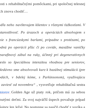
nosti s rehabilitačnými pomôckami, pri spoločnej telesnej
í ich znova chodiť…
dľa neho navštevujem klientov s rôznymi ťažkosťami. V
starostlivosť. Po úrazoch a operáciách absolvujem s
enie s francúzskymi barlami, prípadne s protézami, po
dnú po operácii pľúc či po covide, masážne vaničky
parafínový zábal na ruky, účinný
pri degeneratívnych
eslo so špeciálnou intenzitou vhodnou pre seniorov,
. Nedávno sme absolvovali kurz k bazálnej stimulácii (pre
odách, v bdelej kóme, s Parkinsonom), využívajúcu
u zaviesť od novembra“
, vysvetľuje rehabilitačná sestra
eniorov
Golden Age už piaty rok, pričom má za sebou
hnutými deťmi. Za svoj najväčší úspech považuje
prípad
ajprv len ležal. No postupne sa naučil chodiť z vozíka a