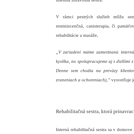
V rámci pestrých služieb môžu sen
reminiscenčná, canisterapia, či
pamäťov
rehabilitácie
a
masáže
,
„V zariadení
máme zamestnanú internú 
kyslíka, no spolupracujeme aj s ďalšími z
Denne sem chodia na preväzy klientov 
zraneniach a ochoreniach),”
vysvetľuje j
Rehabilitačná sestra, ktorá prinavr
Interná rehabilitačná sestra
sa v domove s