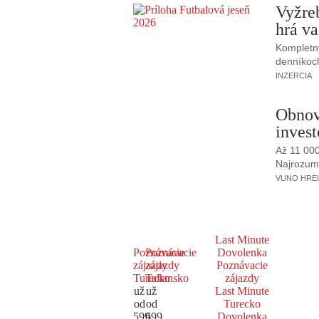
Vyžre
hrá va
Kompletný
denníkoc
INZERCIA
Obnov
invest
Až 11 00
Najrozumne
VUNO HREUS
Last Minute
Poznávacie
Poznávacie
Dovolenka
zájazdy
zájazdy
Poznávacie
Turecko
Taliansko
zájazdy
už
už
Last Minute
od
od
Turecko
599
699
Dovolenka