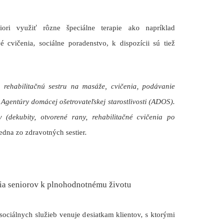
iori využiť rôzne
špeciálne terapie
ako napríklad
é cvičenia,
sociálne poradenstvo,
k dispozícii sú tiež
rehabilitačnú sestru na masáže, cvičenia, podávanie
 Agentúry domácej ošetrovateľskej starostlivosti (ADOS).
(dekubity, otvorené rany, rehabilitačné cvičenia po
edna zo zdravotných sestier.
acia seniorov k plnohodnotnému životu
ociálnych služieb venuje desiatkam klientov, s ktorými