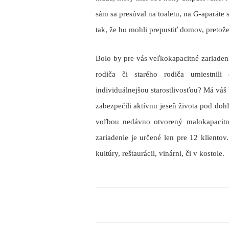
sám sa presúval na toaletu, na G-aparáte 
tak, že ho mohli prepustiť domov, preto
Bolo by pre vás
veľkokapacitné zariaden
rodiča či starého rodiča umiestnil
individuálnejšou starostlivosťou? Má váš
zabezpečili aktívnu jeseň života pod do
voľbou
nedávno otvorený malokapaci
zariadenie je určené len pre 12 kliento
kultúry, reštaurácii, vinárni, či v kostole.