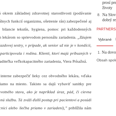
prosí pr
životy
ú okrem
základnej zdravotnej starostlivosti
(podávanie
Na Slov
8
.
dobrý r
tálnych funkcií organizmu, ošetrenie rán)
zabezpečené aj
PARTNERS
 bilancie tekutín, hygiena, pomoc pri každodenných
m lekárom
so sprievodom personálu zariadenia.
„Záujem
Vybrané
azdovej sestry, v prípade, ak senior už nie je v kondícii,
Na dovol
participovala i rodina. Klienti, ktorí majú príbuzných v
Obsah spol
iaditeľka veľkokapacitného zariadenia, Viera Prísažná.
e
interne zabezpečiť lieky
cez obvodného lekára, vďaka
iamo na miesto. Takisto sa dajú vybaviť
sanitky pre
votného stavu, ako je napríklad úraz, pád, či cievna
ú službu. Tá zváži ďalší postup pri pacientovi a posúdi
cnici alebo liečba priamo v zariadení),”
priblížila nám