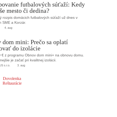
bovanie futbalových súťaží: Kedy
še mesto či dedina?
 rozpis domácich futbalových súťaží už dnes v
h SME a Korzár.
4. aug
 dom mini: Prečo sa oplatí
ovať do izolácie
0 € z programu Obnov dom mini+ na obnovu domu.
jšie je začať pri kvalitnej izolácii.
 s.r.o.
3. aug
Dovolenka
Reštaurácie