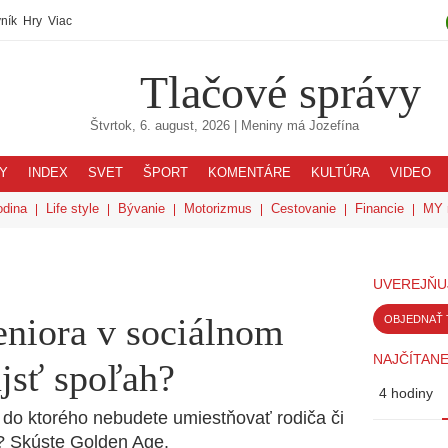
ník
Hry
Viac
Tlačové správy
Štvrtok, 6. august, 2026
| Meniny má
Jozefína
Y
INDEX
SVET
ŠPORT
KOMENTÁRE
KULTÚRA
VIDEO
odina
Life style
Bývanie
Motorizmus
Cestovanie
Financie
MY 
UVEREJŇU
seniora v sociálnom
OBJEDNAŤ 
NAJČÍTANE
ájsť spoľah?
4 hodiny
, do ktorého nebudete umiestňovať rodiča či
? Skúste Golden Age.