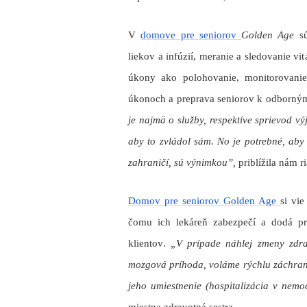
V
domove pre seniorov
Golden Age
s
liekov a infúzií, meranie a sledovanie vi
úkony ako
polohovanie,
monitorovanie
úkonoch a
preprava seniorov k odborný
je najmä o služby, respektíve sprievod výj
aby to zvládol sám. No je potrebné, aby 
zahraničí, sú výnimkou”,
priblížila nám r
Domov pre seniorov Golden Age
si vi
čomu ich lekáreň zabezpečí a dodá pr
klientov
.
„V prípade náhlej zmeny zdra
mozgová príhoda, voláme rýchlu záchrann
jeho umiestnenie (hospitalizácia v nemo
miestna zdravotná sestra.