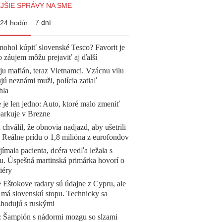
JŠIE SPRÁVY NA SME
7 dní
24 hodín
mohol kúpiť slovenské Tesco? Favorit je
o záujem môžu prejaviť aj ďalší
 ju mafián, teraz Vietnamci. Vzácnu vilu
ú neznámi muži, polícia zatiaľ
hla
 je len jedno: Auto, ktoré malo zmeniť
parkuje v Brezne
 chválil, že obnovia nadjazd, aby ušetrili
e. Reálne prídu o 1,8 milióna z eurofondov
ímala pacienta, dcéra vedľa ležala s
u. Úspešná martinská primárka hovorí o
iéry
 Eštokove radary sú údajne z Cypru, ale
 má slovenskú stopu. Technicky sa
zhodujú s ruskými
Šampión s nádormi mozgu so slzami