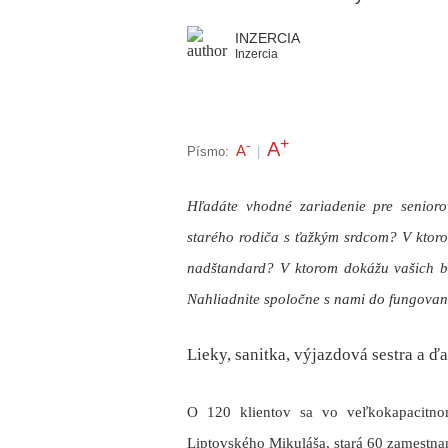
INZERCIA
Inzercia
+
A
-
A
Písmo:
|
Hľadáte vhodné zariadenie pre senioro
starého rodiča s ťažkým srdcom? V ktoro
nadštandard? V ktorom dokážu vašich bl
Nahliadnite spoločne s nami do fungovan
Lieky, sanitka, výjazdová sestra a ď
O
120 klientov
sa vo veľkokapacitnom
Liptovského Mikuláša,
stará 60 zamestna