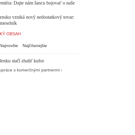
emiéra: Dajte nám šancu bojovať o naše
ensku vzniká nový nedostatkový tovar:
emeselník
KÝ OBSAH
Najnovšie
Najčítanejšie
enku stačí zbaliť kufor
upráce s komerčnými partnermi ›