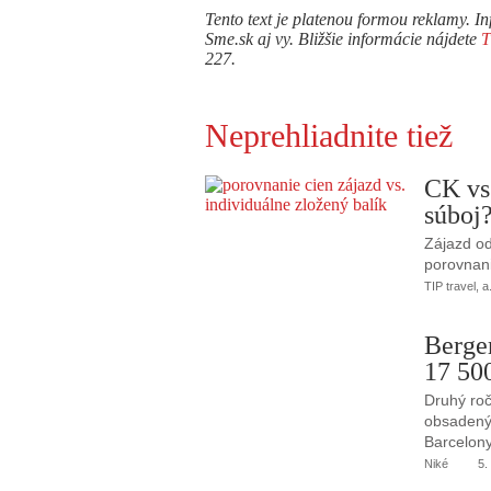
Tento text je platenou formou reklamy. In
Sme.sk aj vy. Bližšie informácie nájdete
227.
Neprehliadnite tiež
CK vs
súboj
Zájazd od
porovnani
TIP travel, a
Berge
17 50
Druhý roč
obsadený 
Barcelony
Niké
5.