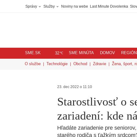
Správy
Služby
Noviny na webe
Last Minute Dovolenka
Slov
SME.SK
SME MINÚTA
DOMOV
REGIÓN
℃
32
O službe
Technológie
Obchod
Zdravie
Žena, šport, r
23. dec 2022 o 11:10
Starostlivosť o 
zariadení: kde n
Hľadáte zariadenie pre seniorov
starého rodiča s ťažkým srdcom