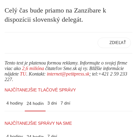
Celý čas bude priamo na Zanzibare k
dispozícii slovenský delegát.
ZDIEĽAŤ
Tento text je platenou formou reklamy. Informujte o svojej firme
viac ako
2,6 milióna
čitateľov Sme.sk aj vy. Bližšie informácie
nájdete
TU
. Kontakt:
internet@petitpress.sk
; tel:+421 2 59 233
227.
NAJČÍTANEJŠIE TLAČOVÉ SPRÁVY
4 hodiny
3 dni
7 dní
24 hodín
NAJČÍTANEJŠIE SPRÁVY NA SME
4 hodiny
7 dní
24 hodín