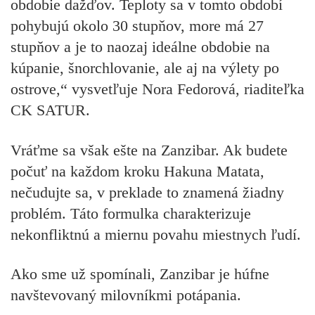
obdobie dažďov. Teploty sa v tomto období
pohybujú okolo 30 stupňov, more má 27
stupňov a je to naozaj ideálne obdobie na
kúpanie, šnorchlovanie, ale aj na výlety po
ostrove,“ vysvetľuje Nora Fedorová, riaditeľka
CK SATUR.
Vráťme sa však ešte na Zanzibar. Ak budete
počuť na každom kroku Hakuna Matata,
nečudujte sa, v preklade to znamená žiadny
problém. Táto formulka charakterizuje
nekonfliktnú a miernu povahu miestnych ľudí.
Ako sme už spomínali, Zanzibar je húfne
navštevovaný milovníkmi potápania.