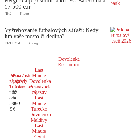
Berger Cup posunul latku: FC Barcelona a
17 500 eur
Niké
5. aug
Vyžrebovanie futbalových súťaží: Kedy
hrá vaše mesto či dedina?
INZERCIA
4. aug
Dovolenka
Reštaurácie
Last
Poznávacie
Poznávacie
Minute
zájazdy
zájazdy
Dovolenka
Turecko
Taliansko
Poznávacie
už
už
zájazdy
od
od
Last
599
699
Minute
€
€
Turecko
Dovolenka
Maldivy
Last
Minute
Egypt