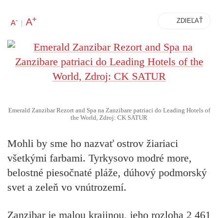
+
A
-
ZDIEĽAŤ
A
|
Emerald Zanzibar Rezort and Spa na Zanzibare patriaci do Leading Hotels of
the World, Zdroj: CK SATUR
Mohli by sme ho nazvať ostrov žiariaci
všetkými farbami. Tyrkysovo modré more,
belostné piesočnaté pláže, dúhový podmorský
svet a zeleň vo vnútrozemí.
Zanzibar je malou krajinou, jeho rozloha 2 461