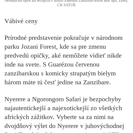
Netradičná open air recepcia v hoteli Emerald Zanzibar rezort and Spa, Zdroj:
CK SATUR
Vábivé ceny
Prírodné predstavenie pokračuje v národnom
parku Jozani Forest, kde sa pre zmenu
predvedú opičky, aké nemôžete vidieť nikde
inde na svete. S Guarézou červenou
zanzibarskou s komicky strapatým bielym
három máte tú česť jedine na Zanzibare.
Nyerere a Ngorongoro Safari je bezpochyby
najautentickejší a najexotickejší zo všetkých
afrických zážitkov. Vyberte sa za nimi na
dvojdňový výlet do Nyerere v juhovýchodnej