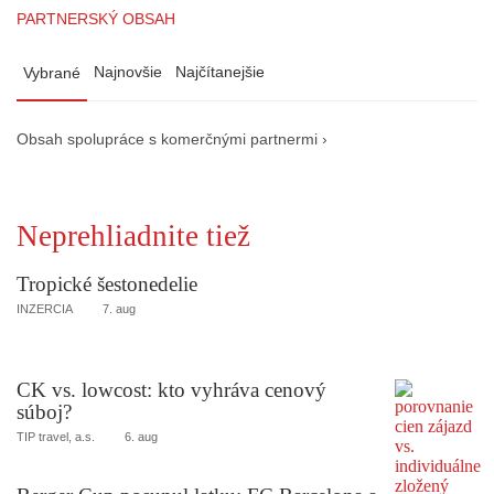
PARTNERSKÝ OBSAH
Najnovšie
Najčítanejšie
Vybrané
Obsah spolupráce s komerčnými partnermi ›
Neprehliadnite tiež
Tropické šestonedelie
INZERCIA
7. aug
CK vs. lowcost: kto vyhráva cenový
súboj?
TIP travel, a.s.
6. aug