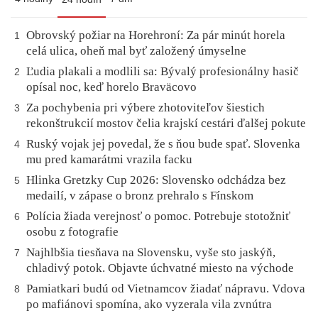
Obrovský požiar na Horehroní: Za pár minút horela
1
celá ulica, oheň mal byť založený úmyselne
Ľudia plakali a modlili sa: Bývalý profesionálny hasič
2
opísal noc, keď horelo Braväcovo
Za pochybenia pri výbere zhotoviteľov šiestich
3
rekonštrukcií mostov čelia krajskí cestári ďalšej pokute
Ruský vojak jej povedal, že s ňou bude spať. Slovenka
4
mu pred kamarátmi vrazila facku
Hlinka Gretzky Cup 2026: Slovensko odchádza bez
5
medailí, v zápase o bronz prehralo s Fínskom
Polícia žiada verejnosť o pomoc. Potrebuje stotožniť
6
osobu z fotografie
Najhlbšia tiesňava na Slovensku, vyše sto jaskýň,
7
chladivý potok. Objavte úchvatné miesto na východe
Pamiatkari budú od Vietnamcov žiadať nápravu. Vdova
8
po mafiánovi spomína, ako vyzerala vila zvnútra