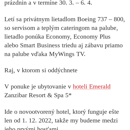
prázdnin a v termíne 30. 3. – 6. 4.
Letí sa privátnym lietadlom Boeing 737 – 800,
so servisom a teplým cateringom na palube,
lietadlo ponúka Economy, Economy Plus
alebo Smart Business triedu aj zábavu priamo
na palube vďaka MyWings TV.
Raj, v ktorom si oddýchnete
V ponuke je ubytovanie v
hoteli Emerald
Zanzibar Resort & Spa 5*
Ide o novootvorený hotel, ktorý funguje ešte
len od 1. 12. 2022, takže my budeme medzi
jeho prvými hosťami.