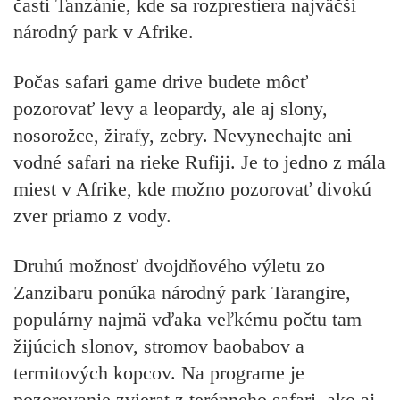
časti Tanzánie, kde sa rozprestiera najväčší
národný park v Afrike.
Počas safari game drive budete môcť
pozorovať levy a leopardy, ale aj slony,
nosorožce, žirafy, zebry. Nevynechajte ani
vodné safari na rieke Rufiji. Je to jedno z mála
miest v Afrike, kde možno pozorovať divokú
zver priamo z vody.
Druhú možnosť dvojdňového výletu zo
Zanzibaru ponúka národný park Tarangire,
populárny najmä vďaka veľkému počtu tam
žijúcich slonov, stromov baobabov a
termitových kopcov. Na programe je
pozorovanie zvierat z terénneho safari, ako aj