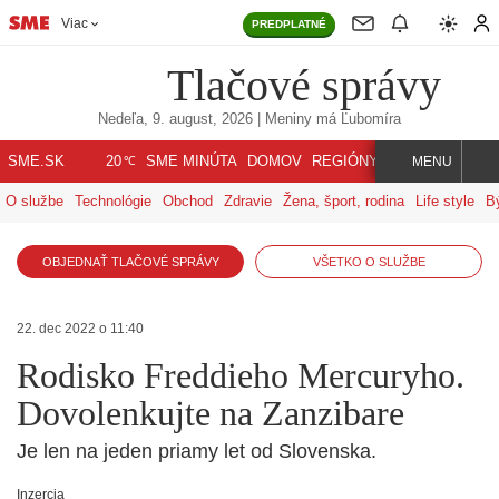
Viac
PREDPLATNÉ
Tlačové správy
Nedeľa, 9. august, 2026
| Meniny má
Ľubomíra
℃
SME.SK
SME MINÚTA
DOMOV
REGIÓNY
INDEX
SVET
20
MENU
O službe
Technológie
Obchod
Zdravie
Žena, šport, rodina
Life style
B
OBJEDNAŤ TLAČOVÉ SPRÁVY
VŠETKO O SLUŽBE
22. dec 2022 o 11:40
Rodisko Freddieho Mercuryho.
Dovolenkujte na Zanzibare
Je len na jeden priamy let od Slovenska.
Inzercia