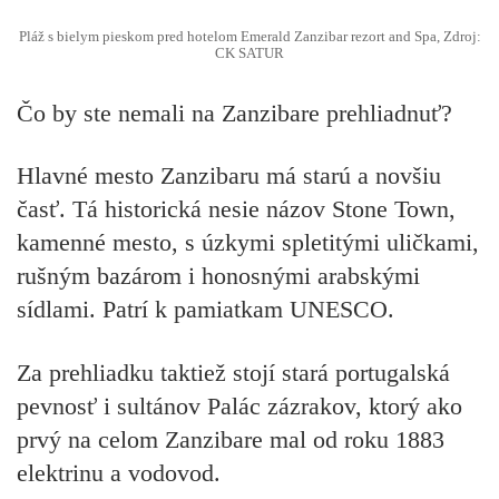
Pláž s bielym pieskom pred hotelom Emerald Zanzibar rezort and Spa, Zdroj:
CK SATUR
Čo by ste nemali na Zanzibare prehliadnuť?
Hlavné mesto Zanzibaru má starú a novšiu
časť. Tá historická nesie názov Stone Town,
kamenné mesto, s úzkymi spletitými uličkami,
rušným bazárom i honosnými arabskými
sídlami. Patrí k pamiatkam UNESCO.
Za prehliadku taktiež stojí stará portugalská
pevnosť i sultánov Palác zázrakov, ktorý ako
prvý na celom Zanzibare mal od roku 1883
elektrinu a vodovod.