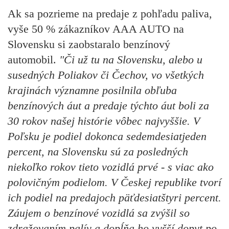
Ak sa pozrieme na predaje z pohľadu paliva,
vyše 50 % zákazníkov AAA AUTO na
Slovensku si zaobstaralo benzínový
automobil.
"Či už tu na Slovensku, alebo u
susedných Poliakov či Čechov, vo všetkých
krajinách významne posilnila obľuba
benzínových áut a predaje týchto áut boli za
30 rokov našej histórie vôbec najvyššie. V
Poľsku je podiel dokonca sedemdesiatjeden
percent, na Slovensku sú za posledných
niekoľko rokov tieto vozidlá prvé - s viac ako
polovičným podielom. V Českej republike tvorí
ich podiel na predajoch päťdesiatštyri percent.
Záujem o benzínové vozidlá sa zvýšil so
zdražovaním palív a dopĺňa ho vyšší dopyt po