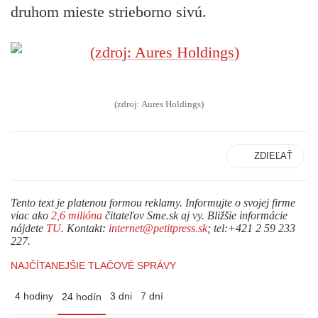
druhom mieste strieborno sivú.
(zdroj: Aures Holdings)
ZDIEĽAŤ
Tento text je platenou formou reklamy. Informujte o svojej firme
viac ako
2,6 milióna
čitateľov Sme.sk aj vy. Bližšie informácie
nájdete
TU
. Kontakt:
internet@petitpress.sk
; tel:+421 2 59 233
227.
NAJČÍTANEJŠIE TLAČOVÉ SPRÁVY
4 hodiny
3 dni
7 dní
24 hodín