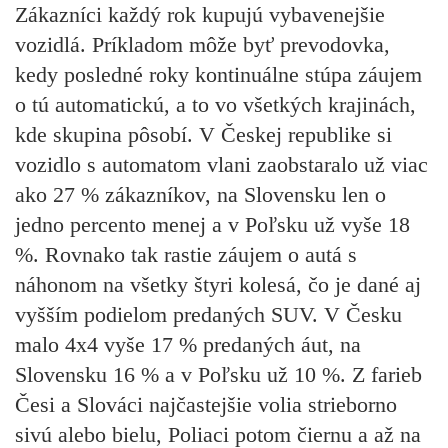
Zákazníci každý rok kupujú vybavenejšie
vozidlá. Príkladom môže byť prevodovka,
kedy posledné roky kontinuálne stúpa záujem
o tú automatickú, a to vo všetkých krajinách,
kde skupina pôsobí. V Českej republike si
vozidlo s automatom vlani zaobstaralo už viac
ako 27 % zákazníkov, na Slovensku len o
jedno percento menej a v Poľsku už vyše 18
%. Rovnako tak rastie záujem o autá s
náhonom na všetky štyri kolesá, čo je dané aj
vyšším podielom predaných SUV. V Česku
malo 4x4 vyše 17 % predaných áut, na
Slovensku 16 % a v Poľsku už 10 %. Z farieb
Česi a Slováci najčastejšie volia strieborno
sivú alebo bielu, Poliaci potom čiernu a až na