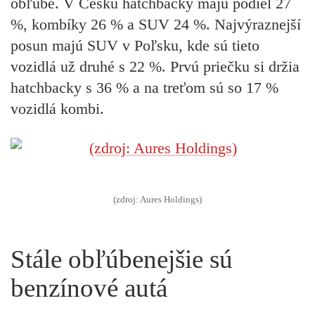
obľube. V Česku hatchbacky majú podiel 27
%, kombíky 26 % a SUV 24 %. Najvýraznejší
posun majú SUV v Poľsku, kde sú tieto
vozidlá už druhé s 22 %. Prvú priečku si držia
hatchbacky s 36 % a na treťom sú so 17 %
vozidlá kombi.
(zdroj: Aures Holdings)
Stále obľúbenejšie sú
benzínové autá