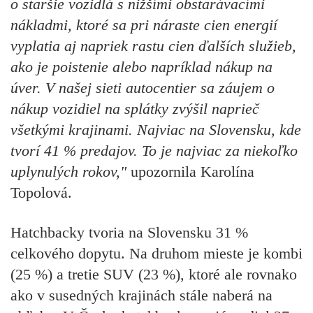
o staršie vozidlá s nižšími obstarávacími
nákladmi, ktoré sa pri náraste cien energií
vyplatia aj napriek rastu cien ďalších služieb,
ako je poistenie alebo napríklad nákup na
úver. V našej sieti autocentier sa záujem o
nákup vozidiel na splátky zvýšil naprieč
všetkými krajinami. Najviac na Slovensku, kde
tvorí 41 % predajov. To je najviac za niekoľko
uplynulých rokov,"
upozornila Karolína
Topolová.
Hatchbacky tvoria na Slovensku 31 %
celkového dopytu. Na druhom mieste je kombi
(25 %) a tretie SUV (23 %), ktoré ale rovnako
ako v susedných krajinách stále naberá na