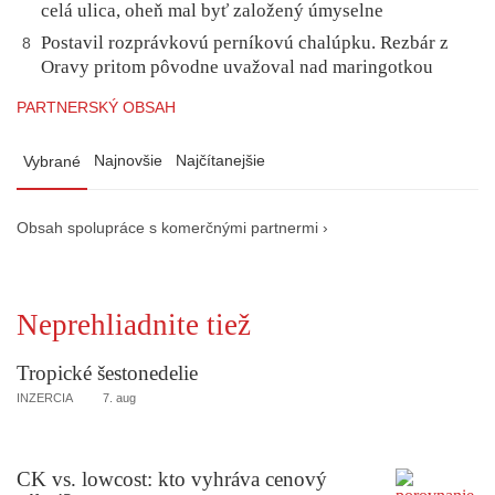
celá ulica, oheň mal byť založený úmyselne
Postavil rozprávkovú perníkovú chalúpku. Rezbár z
8
Oravy pritom pôvodne uvažoval nad maringotkou
PARTNERSKÝ OBSAH
Najnovšie
Najčítanejšie
Vybrané
Obsah spolupráce s komerčnými partnermi ›
Neprehliadnite tiež
Tropické šestonedelie
INZERCIA
7. aug
CK vs. lowcost: kto vyhráva cenový