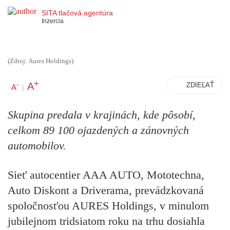
SITA tlačová agentúra
Inzercia
(Zdroj: Aures Holdings)
+
A
-
ZDIEĽAŤ
A
|
Skupina predala v krajinách, kde pôsobí,
celkom 89 100 ojazdených a zánovných
automobilov.
Sieť autocentier AAA AUTO, Mototechna,
Auto Diskont a Driverama, prevádzkovaná
spoločnosťou AURES Holdings, v minulom
jubilejnom tridsiatom roku na trhu dosiahla