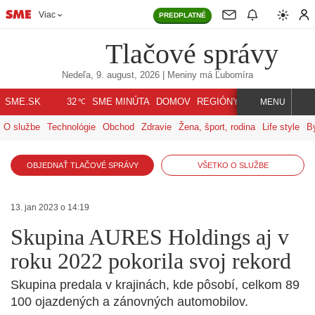
Viac
PREDPLATNÉ
Tlačové správy
Nedeľa, 9. august, 2026
| Meniny má
Ľubomíra
℃
SME.SK
SME MINÚTA
DOMOV
REGIÓNY
INDEX
SVET
32
MENU
O službe
Technológie
Obchod
Zdravie
Žena, šport, rodina
Life style
B
OBJEDNAŤ TLAČOVÉ SPRÁVY
VŠETKO O SLUŽBE
13. jan 2023 o 14:19
Skupina AURES Holdings aj v
roku 2022 pokorila svoj rekord
Skupina predala v krajinách, kde pôsobí, celkom 89
100 ojazdených a zánovných automobilov.