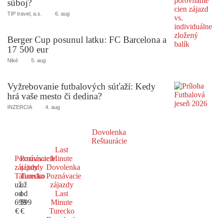
súboj?
TIP travel, a.s.
6. aug
Berger Cup posunul latku: FC Barcelona a
17 500 eur
Niké
5. aug
Vyžrebovanie futbalových súťaží: Kedy
hrá vaše mesto či dedina?
INZERCIA
4. aug
Dovolenka
Reštaurácie
Last
Poznávacie
Poznávacie
Minute
zájazdy
zájazdy
Dovolenka
Taliansko
Turecko
Poznávacie
už
už
zájazdy
od
od
Last
699
599
Minute
€
€
Turecko