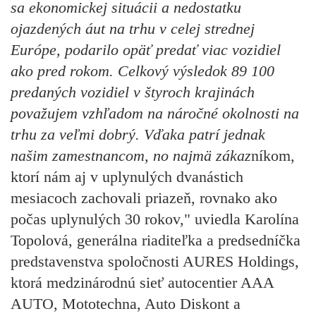
sa ekonomickej situácii a nedostatku
ojazdených áut na trhu v celej strednej
Európe, podarilo opäť predať viac vozidiel
ako pred rokom. Celkový výsledok 89 100
predaných vozidiel v štyroch krajinách
považujem vzhľadom na náročné okolnosti na
trhu za veľmi dobrý. Vďaka patrí jednak
našim zamestnancom, no najmä zákaz
níkom,
ktorí nám aj v uplynulých dvanástich
mesiacoch zachovali priazeň, rovnako ako
počas uplynulých 30 rokov," uviedla Karolína
Topolová, generálna riaditeľka a predsedníčka
predstavenstva spoločnosti AURES Holdings,
ktorá medzinárodnú sieť autocentier AAA
AUTO, Mototechna, Auto Diskont a