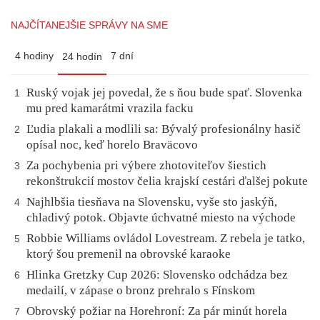
NAJČÍTANEJŠIE SPRÁVY NA SME
4 hodiny
7 dní
24 hodín
Ruský vojak jej povedal, že s ňou bude spať. Slovenka
1
mu pred kamarátmi vrazila facku
Ľudia plakali a modlili sa: Bývalý profesionálny hasič
2
opísal noc, keď horelo Braväcovo
Za pochybenia pri výbere zhotoviteľov šiestich
3
rekonštrukcií mostov čelia krajskí cestári ďalšej pokute
Najhlbšia tiesňava na Slovensku, vyše sto jaskýň,
4
chladivý potok. Objavte úchvatné miesto na východe
Robbie Williams ovládol Lovestream. Z rebela je tatko,
5
ktorý šou premenil na obrovské karaoke
Hlinka Gretzky Cup 2026: Slovensko odchádza bez
6
medailí, v zápase o bronz prehralo s Fínskom
Obrovský požiar na Horehroní: Za pár minút horela
7