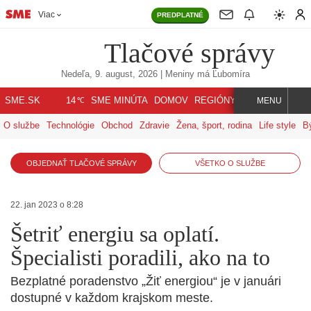
Viac
PREDPLATNÉ
Tlačové správy
Nedeľa, 9. august, 2026
| Meniny má
Ľubomíra
℃
SME.SK
SME MINÚTA
DOMOV
REGIÓNY
INDEX
SVET
14
MENU
O službe
Technológie
Obchod
Zdravie
Žena, šport, rodina
Life style
B
OBJEDNAŤ TLAČOVÉ SPRÁVY
VŠETKO O SLUŽBE
22. jan 2023 o 8:28
Šetriť energiu sa oplatí.
Špecialisti poradili, ako na to
Bezplatné poradenstvo „Žiť energiou“ je v januári
dostupné v každom krajskom meste.