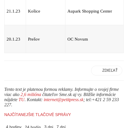
21.1.23
Košice
Aupark Shopping Center
20.1.23
Prešov
OC Novum
ZDIEĽAŤ
Tento text je platenou formou reklamy. Informujte o svojej firme
viac ako
2,6 milióna
čitateľov Sme.sk aj vy. Bližšie informácie
nájdete
TU
. Kontakt:
internet@petitpress.sk
; tel:+421 2 59 233
227.
NAJČÍTANEJŠIE TLAČOVÉ SPRÁVY
4 hodiny
3 dni
7 dní
24 hodín