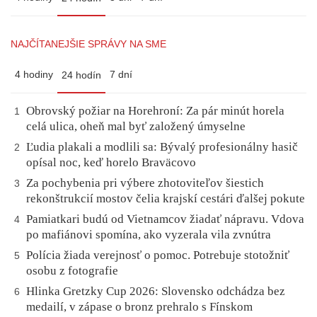
NAJČÍTANEJŠIE SPRÁVY NA SME
4 hodiny
7 dní
24 hodín
Obrovský požiar na Horehroní: Za pár minút horela
1
celá ulica, oheň mal byť založený úmyselne
Ľudia plakali a modlili sa: Bývalý profesionálny hasič
2
opísal noc, keď horelo Braväcovo
Za pochybenia pri výbere zhotoviteľov šiestich
3
rekonštrukcií mostov čelia krajskí cestári ďalšej pokute
Pamiatkari budú od Vietnamcov žiadať nápravu. Vdova
4
po mafiánovi spomína, ako vyzerala vila zvnútra
Polícia žiada verejnosť o pomoc. Potrebuje stotožniť
5
osobu z fotografie
Hlinka Gretzky Cup 2026: Slovensko odchádza bez
6
medailí, v zápase o bronz prehralo s Fínskom