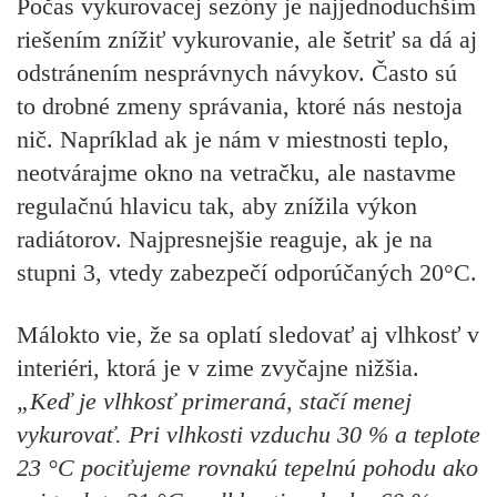
Počas vykurovacej sezóny je najjednoduchším
riešením znížiť vykurovanie, ale šetriť sa dá aj
odstránením nesprávnych návykov. Často sú
to drobné zmeny správania, ktoré nás nestoja
nič. Napríklad ak je nám v miestnosti teplo,
neotvárajme okno na vetračku, ale nastavme
regulačnú hlavicu tak, aby znížila výkon
radiátorov. Najpresnejšie reaguje, ak je na
stupni 3, vtedy zabezpečí odporúčaných 20°C.
Málokto vie, že sa oplatí sledovať aj vlhkosť v
interiéri, ktorá je v zime zvyčajne nižšia.
„Keď je vlhkosť primeraná, stačí menej
vykurovať. Pri vlhkosti vzduchu 30 % a teplote
23 °C pociťujeme rovnakú tepelnú pohodu ako