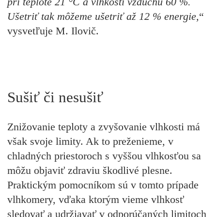
pri teplote 21 °C a vlhkosti vzduchu 60 %.
Ušetriť tak môžeme ušetriť až 12 % energie,
“
vysvetľuje M. Ilovič.
Sušiť či nesušiť
Znižovanie teploty a zvyšovanie vlhkosti má
však svoje limity. Ak to preženieme, v
chladných priestoroch s vyššou vlhkosťou sa
môžu objaviť zdraviu škodlivé plesne.
Praktickým pomocníkom sú v tomto prípade
vlhkomery, vďaka ktorým vieme vlhkosť
sledovať a udržiavať v odporúčaných limitoch