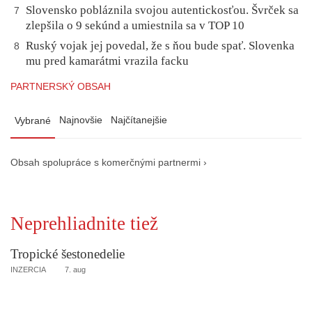
Slovensko pobláznila svojou autentickosťou. Švrček sa
7
zlepšila o 9 sekúnd a umiestnila sa v TOP 10
Ruský vojak jej povedal, že s ňou bude spať. Slovenka
8
mu pred kamarátmi vrazila facku
PARTNERSKÝ OBSAH
Najnovšie
Najčítanejšie
Vybrané
Obsah spolupráce s komerčnými partnermi ›
Neprehliadnite tiež
Tropické šestonedelie
INZERCIA
7. aug