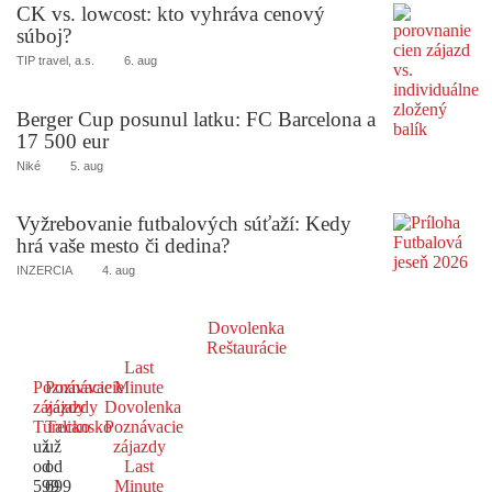
CK vs. lowcost: kto vyhráva cenový
súboj?
TIP travel, a.s.
6. aug
Berger Cup posunul latku: FC Barcelona a
17 500 eur
Niké
5. aug
Vyžrebovanie futbalových súťaží: Kedy
hrá vaše mesto či dedina?
INZERCIA
4. aug
Dovolenka
Reštaurácie
Last
Poznávacie
Poznávacie
Minute
zájazdy
zájazdy
Dovolenka
Turecko
Taliansko
Poznávacie
už
už
zájazdy
od
od
Last
599
699
Minute