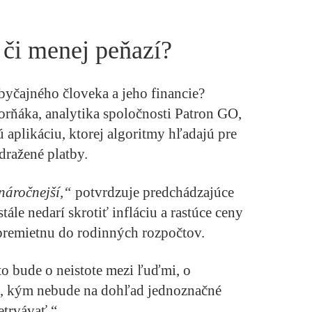
či menej peňazí?
byčajného človeka a jeho financie?
orňáka, analytika spoločnosti Patron GO,
aplikáciu, ktorej algoritmy hľadajú pre
dražené platby.
náročnejší,“
potvrdzuje predchádzajúce
tále nedarí skrotiť infláciu a rastúce ceny
c premietnu do rodinných rozpočtov.
o bude o neistote mezi ľuďmi, o
h, kým nebude na dohľad jednoznačné
etrvávať.“