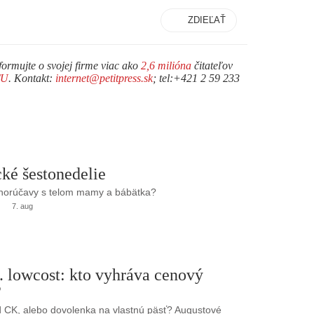
ZDIEĽAŤ
formujte o svojej firme viac ako
2,6 milióna
čitateľov
TU
. Kontakt:
internet@petitpress.sk
; tel:+421 2 59 233
ké šestonedelie
 horúčavy s telom mamy a bábätka?
7. aug
. lowcost: kto vyhráva cenový
?
 CK, alebo dovolenka na vlastnú päsť? Augustové