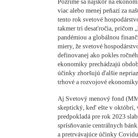
Pozrime sa najskôr na ekonom
viac alebo menej peňazí za na
tento rok svetové hospodárstv
takmer tri desaťročia, pričom „
pandémiou a globálnou finančn
miery, že svetové hospodárstvo
definovanej ako pokles ročné
ekonomiky prechádzajú obdobím
účinky zhoršujú ďalšie nepriaz
trhové a rozvojové ekonomiky
Aj Svetový menový fond (MMF
skeptický, keď ešte v októbri
predpokladá pre rok 2023 slabý
sprísňovanie centrálnych bánk
a pretrvávajúce účinky Covidu