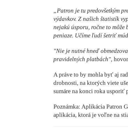
„Patron je tu predovšetkým pr
výdavkov. Z našich štatistík v
nejakú úsporu, ročne to môže b
peniaze. Učíme ľudí šetriť múd
"Nie je nutné hneď obmedzovať
pravidelných platbách"
, hovo
A práve to by mohla byť aj rad
drobnosti, na ktorých viete u
sumáre na konci roka usporiť p
Poznámka: Aplikácia Patron G
aplikácia, ktorá je voľne na st