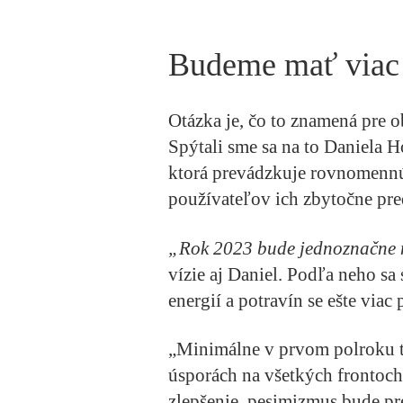
Budeme mať viac 
Otázka je, čo to znamená pre o
Spýtali sme sa na to Daniela H
ktorá prevádzkuje rovnomennú 
používateľov ich zbytočne pre
„Rok 2023 bude jednoznačne 
vízie aj Daniel. Podľa neho sa s
energií a potravín se ešte via
„Minimálne v prvom polroku t
úsporách na všetkých frontoc
zlepšenie, pesimizmus bude pr