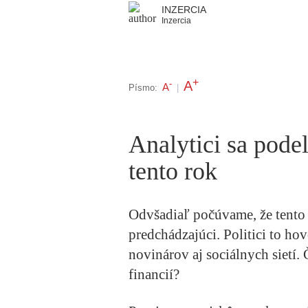
INZERCIA
Inzercia
+
A
-
A
Písmo:
|
Analytici sa podel
tento rok
Odvšadiaľ počúvame, že tento 
predchádzajúci. Politici to ho
novinárov aj sociálnych sietí
financií?