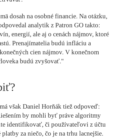
mä dosah na osobné financie. Na otázku,
 odpovedal analytik z Patron GO takto:
ín, energií, ale aj o cenách nájmov, ktoré
tú. Prenajímatelia budú infláciu a
o konečných cien nájmov. V konečnom
človeka budú zvyšovať."
biť?
ú má však Daniel Horňák tiež odpoveď:
Riešením by mohli byť práve algoritmy
e identifikovať, či používateľovi z účtu
latby za niečo, čo je na trhu lacnejšie.