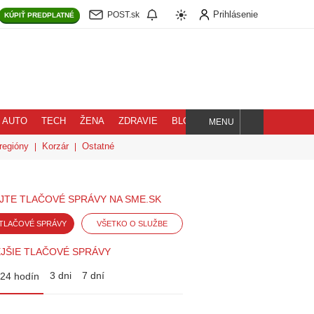
Prihlásenie
POST.sk
KÚPIŤ
PREDPLATNÉ
AUTO
TECH
ŽENA
ZDRAVIE
BLOG
MENU
Hľadaj
regióny
Korzár
Ostatné
JTE TLAČOVÉ SPRÁVY NA SME.SK
TLAČOVÉ SPRÁVY
VŠETKO O SLUŽBE
JŠIE TLAČOVÉ SPRÁVY
3 dni
7 dní
24 hodín