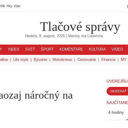
ník
Hry
Viac
Tlačové správy
Nedeľa, 9. august, 2026
| Meniny má
Ľubomíra
Y
INDEX
SVET
ŠPORT
KOMENTÁRE
KULTÚRA
VIDEO
odina
Life style
Bývanie
Motorizmus
Cestovanie
Financie
MY 
UVEREJŇU
aozaj náročný na
OBJEDNAŤ 
NAJČÍTANE
4 hodiny