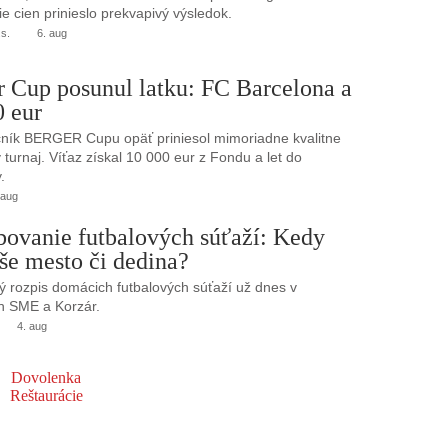
e cien prinieslo prekvapivý výsledok.
.s.
6. aug
r Cup posunul latku: FC Barcelona a
0 eur
ník BERGER Cupu opäť priniesol mimoriadne kvalitne
turnaj. Víťaz získal 10 000 eur z Fondu a let do
.
 aug
bovanie futbalových súťaží: Kedy
še mesto či dedina?
 rozpis domácich futbalových súťaží už dnes v
h SME a Korzár.
4. aug
Dovolenka
Reštaurácie