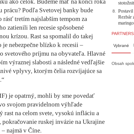
iku ako celok. Budeme mať na konci roka
stotožni
šu prácu? Podľa Svetovej banky bude
Postavi
8
.
Rezbár 
o rásť tretím najslabším tempom za
maringo
ho zatienili len recesie spôsobené
PARTNERS
ou krízou. Rast sa spomalil do takej
 je nebezpečne blízko k recesii –
Vybrané
ho svetového príjmu na obyvateľa. Hlavné
 výraznej slabosti a následné vedľajšie
Obsah spol
nivé vplyvy, ktorým čelia rozvíjajúce sa
.“
) je opatrný, mohli by sme povedať
, vo svojom pravidelnom výhľade
 rast na celom svete, vysokú infláciu a
, pokračovanie ruskej invázie na Ukrajine
 – najmä v Číne.