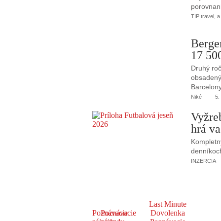
porovnani
TIP travel, a
Berge
17 50
Druhý roč
obsadený 
Barcelony
Niké
5.
Vyžre
hrá va
Kompletný
denníkoc
INZERCIA
Last Minute
Poznávacie
Poznávacie
Dovolenka