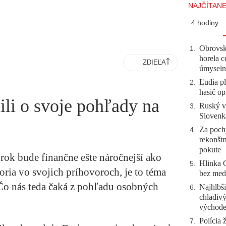
NAJČÍTANE
4 hodiny
Obrovsk
1
.
horela c
ZDIEĽAŤ
úmyseln
Ľudia pl
2
.
hasič op
ili o svoje pohľady na
Ruský vo
3
.
Slovenk
Za pochy
4
.
rekonštr
pokute
rok bude finančne ešte náročnejší ako
Hlinka 
5
.
voria vo svojich príhovoroch, je to téma
bez meda
. Čo nás teda čaká z pohľadu osobných
Najhlbši
6
.
chladivý
východ
Polícia 
7
.