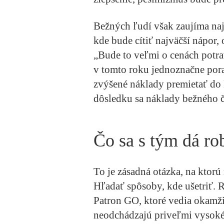
Bežných ľudí však zaujíma naj
kde bude cítiť najväčší nápor,
„Bude to veľmi o cenách potrav
v tomto roku jednoznačne poras
zvýšené náklady premietať d
dôsledku sa náklady bežného 
Čo sa s tým dá ro
To je zásadná otázka, na ktor
Hľadať spôsoby, kde ušetriť. 
Patron GO, ktoré vedia okamžit
neodchádzajú priveľmi vysoké p