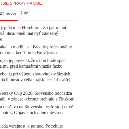
JŠIE SPRÁVY NA SME
7 dní
24 hodín
ý požiar na Horehroní: Za pár minút
elá ulica, oheň mal byť založený
e
akali a modlili sa: Bývalý profesionálny
ísal noc, keď horelo Braväcovo
jak jej povedal, že s ňou bude spať.
a mu pred kamarátmi vrazila facku
benia pri výbere zhotoviteľov šiestich
ukcií mostov čelia krajskí cestári ďalšej
Gretzky Cup 2026: Slovensko odchádza
ilí, v zápase o bronz prehralo s Fínskom
a tiesňava na Slovensku, vyše sto jaskýň,
 potok. Objavte úchvatné miesto na
e
žiada verejnosť o pomoc. Potrebuje