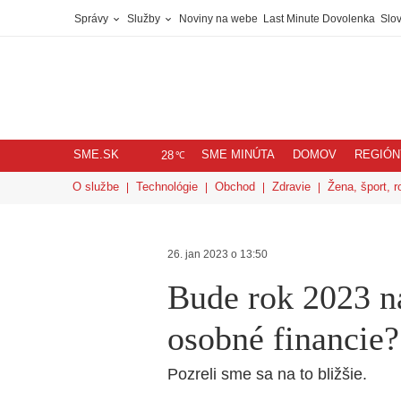
Správy
Služby
Noviny na webe
Last Minute Dovolenka
Slov
SME.SK
SME MINÚTA
DOMOV
REGIÓN
℃
28
O službe
Technológie
Obchod
Zdravie
Žena, šport, r
26. jan 2023 o 13:50
Bude rok 2023 n
osobné financie?
Pozreli sme sa na to bližšie.