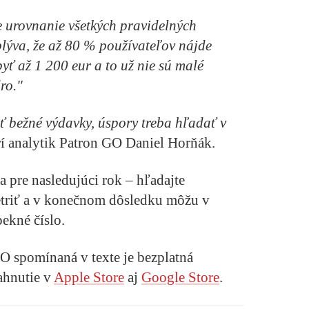
e urovnanie všetkých pravidelných
yplýva, že až 80 % používateľov nájde
yť až 1 200 eur a to už nie sú malé
ro."
 bežné výdavky, úspory treba hľadať v
rí analytik Patron GO Daniel Horňák.
a pre nasledujúci rok – hľadajte
šetriť a v konečnom dôsledku môžu v
ekné číslo.
O spomínaná v texte je bezplatná
iahnutie v
Apple Store
aj
Google Store
.