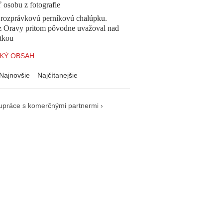
ť osobu z fotografie
l rozprávkovú perníkovú chalúpku.
z Oravy pritom pôvodne uvažoval nad
tkou
KÝ OBSAH
Najnovšie
Najčítanejšie
upráce s komerčnými partnermi ›