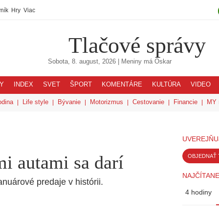
ník
Hry
Viac
Tlačové správy
Sobota, 8. august, 2026
| Meniny má
Oskar
Y
INDEX
SVET
ŠPORT
KOMENTÁRE
KULTÚRA
VIDEO
odina
Life style
Bývanie
Motorizmus
Cestovanie
Financie
MY 
UVEREJŇU
i autami sa darí
OBJEDNAŤ 
NAJČÍTANE
uárové predaje v histórii.
4 hodiny