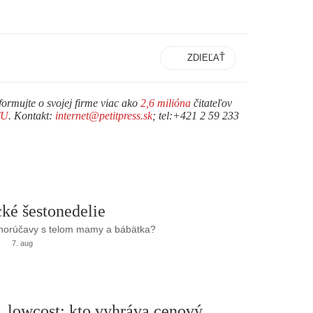
ZDIEĽAŤ
formujte o svojej firme viac ako
2,6 milióna
čitateľov
TU
. Kontakt:
internet@petitpress.sk
; tel:+421 2 59 233
ké šestonedelie
 horúčavy s telom mamy a bábätka?
7. aug
. lowcost: kto vyhráva cenový