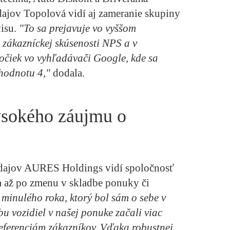
ajov Topolová vidí aj zameranie skupiny
isu.
"To sa prejavuje vo vyššom
zákazníckej skúsenosti NPS a v
očiek vo vyhľadávači Google, kde sa
 hodnotu 4,"
dodala.
ysokého záujmu o
dajov AURES Holdings vidí spoločnosť
a až po zmenu v skladbe ponuky či
minulého roka, ktorý bol sám o sebe v
u vozidiel v našej ponuke začali viac
eferenciám zákazníkov. Vďaka robustnej