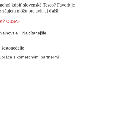
mohol kúpiť slovenské Tesco? Favorit je
o záujem môžu prejaviť aj ďalší
KÝ OBSAH
Najnovšie
Najčítanejšie
 šestonedelie
upráce s komerčnými partnermi ›