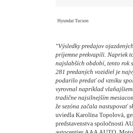
Hyundai Tucson
"Výsledky predajov ojazdených
príjemne prekvapili. Napriek t
najslabších období, tento rok
281 predaných vozidiel je najv
podarilo predať od vzniku spo
vyrovnal napríklad vlaňajšiem
tradične najsilnejším mesiacom
že sezóna začala nastupovať sko
uviedla Karolína Topolová, ge
predstavenstva spoločnosti A
autocentier AAA AUTO, Motot