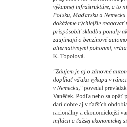
výkupnej infraštruktúre, a to n
Poľsku, Maďarsku a Nemecku a
dokážeme rýchlejšie reagovať 
prispôsobiť skladbu ponuky a
zaujímajú o benzínové automobi
alternatívnymi pohonmi, vráta
K. Topolová.
"Záujem je aj o zánovné autom
dopĺňať vďaka výkupu v rámci
v Nemecku,"
povedal prevádzk
Vaněček. Podľa neho sa opäť p
darí dobre aj v ťažších obdobi
racionálny a ekonomickejší var
inflácii a ťažšej ekonomickej s