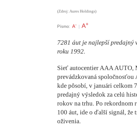
(Zdroj: Aures Holdings)
+
A
-
A
Písmo:
|
7281 áut je najlepší predajný 
roku 1992.
Sieť autocentier AAA AUTO, M
prevádzkovaná spoločnosťou A
kde pôsobí, v januári celkom 7
predajný výsledok za celú histó
rokov na trhu. Po rekordnom 
100 áut, ide o ďalší signál, že
oživenia.