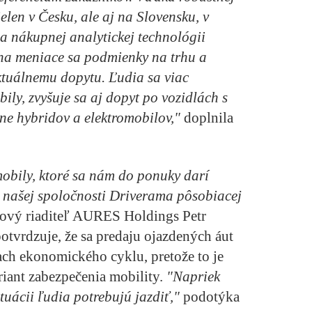
ielen v Česku, ale aj na Slovensku, v
 nákupnej analytickej technológii
na meniace sa podmienky na trhu a
ktuálnemu dopytu. Ľudia sa viac
ly, zvyšuje sa aj dopyt po vozidlách s
ne hybridov a elektromobilov,"
doplnila
obily, ktoré sa nám do ponuky darí
 našej spoločnosti Driverama pôsobiacej
ový riaditeľ AURES Holdings Petr
otvrdzuje, že sa predaju ojazdených áut
ach ekonomického cyklu, pretože to je
iant zabezpečenia mobility.
"Napriek
ituácii ľudia potrebujú jazdiť,"
podotýka