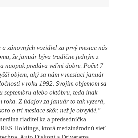
 a zánovných vozidiel za prvý mesiac nás
omu, že január býva tradične jedným z
 sa naopak predáva veľmi dobre. Počet 7
yšší objem, aký sa nám v mesiaci január
ločnosti v roku 1992. Svojím objemom sa
u septembru alebo októbru, teda inak
 roka. Z údajov za január to tak vyzerá,
ro o tri mesiace skôr, než je obvyklé,"
nerálna riaditeľka a predsedníčka
URES Holdings, ktorá medzinárodnú sieť
echna, Auto Diskont a Driverama