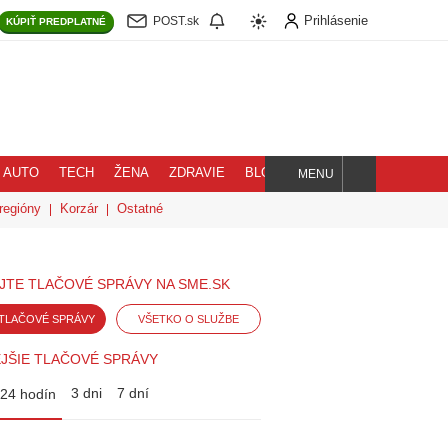
Prihlásenie
POST.sk
KÚPIŤ
PREDPLATNÉ
AUTO
TECH
ŽENA
ZDRAVIE
BLOG
MENU
Hľadaj
regióny
Korzár
Ostatné
JTE TLAČOVÉ SPRÁVY NA SME.SK
TLAČOVÉ SPRÁVY
VŠETKO O SLUŽBE
JŠIE TLAČOVÉ SPRÁVY
3 dni
7 dní
24 hodín