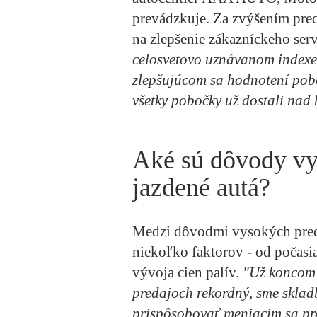
prevádzkuje. Za zvýšením pred
na zlepšenie zákazníckeho serv
celosvetovo uznávanom indexe 
zlepšujúcom sa hodnotení pob
všetky pobočky už dostali nad
Aké sú dôvody v
jazdené autá?
Medzi dôvodmi vysokých pre
niekoľko faktorov - od počasi
vývoja cien palív.
"Už koncom 
predajoch rekordný, sme skladb
prispôsobovať meniacim sa pr