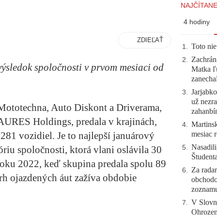
NAJČÍTANE
4 hodiny
ZDIEĽAŤ
Toto nie
1
.
Zachráni
2
.
výsledok spoločnosti v prvom mesiaci od
Matka ľu
zanecha
Jarjabk
3
.
už nezra
ototechna, Auto Diskont a Driverama,
zahanb
URES Holdings, predala v krajinách,
Martinsk
4
.
mesiac r
281 vozidiel. Je to najlepší januárový
Nasadili
5
.
riu spoločnosti, ktorá vlani oslávila 30
Študent
roku 2022, keď skupina predala spolu 89
Za radar
6
.
 trh ojazdených áut zažíva obdobie
obchodo
zoznam
V Slovn
7
.
Ohrozeni