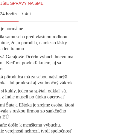
JŠIE SPRÁVY NA SME
7 dní
24 hodín
 je normálne
la samu seba pred vlastnou rodinou.
tuje, že ju porodila, namiesto lásky
la len traumu
ová Garajová: Dcérin výbuch hnevu ma
ní. Keď mi povie ďakujem, aj sa
ím
á pôrodnica má za sebou najsilnejší
oka. Júl priniesol aj výnimočný zákrok
 si kukly, jeden sa spýtal, odkiaľ sú.
a z Indie museli po útoku operovať
mi Šutaja Eštoka je zrejme osoba, ktorá
vala s ruskou firmou zo sankčného
u EÚ
afte došlo k menšiemu výbuchu.
e verejnosti nehrozí, tvrdí spoločnosť