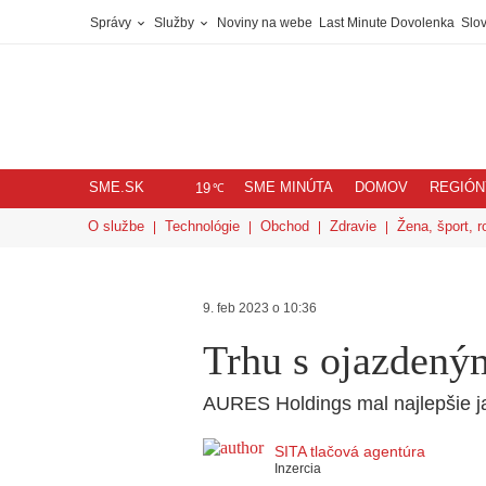
Správy
Služby
Noviny na webe
Last Minute Dovolenka
Slov
SME.SK
SME MINÚTA
DOMOV
REGIÓN
℃
19
O službe
Technológie
Obchod
Zdravie
Žena, šport, r
9. feb 2023 o 10:36
Trhu s ojazdeným
AURES Holdings mal najlepšie jan
SITA tlačová agentúra
Inzercia