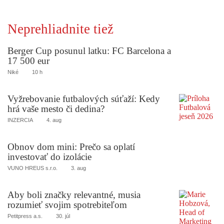
Neprehliadnite tiež
Berger Cup posunul latku: FC Barcelona a
17 500 eur
Niké
10 h
Vyžrebovanie futbalových súťaží: Kedy
hrá vaše mesto či dedina?
INZERCIA
4. aug
Obnov dom mini: Prečo sa oplatí
investovať do izolácie
VUNO HREUS s.r.o.
3. aug
Aby boli značky relevantné, musia
rozumieť svojim spotrebiteľom
Petitpress a.s.
30. júl