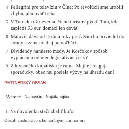
Pellegrini pre televíziu v Číne: Po revolúcii sme urobili
4
chybu, plánovať treba
V Turecku už nevedia, čo od turistov pýtať. Tam, kde
5
zaplatíš 53 eur, domáci len deväť
Matovič dáva od Drdula ruky preč. Sám ho priviedol do
6
strany a zamestnal aj po voľbách
Dividendy namiesto mzdy. Je Korčokov spôsob
7
vyplácania odmien legislatívne čistý?
Z luxusného kúpaliska je ruina. Majiteľ reaguje
8
sporadicky, obec mu posiela výzvy na úhradu daní
PARTNERSKÝ OBSAH
Najnovšie
Najčítanejšie
Vybrané
Na dovolenku stačí zbaliť kufor
Obsah spolupráce s komerčnými partnermi ›