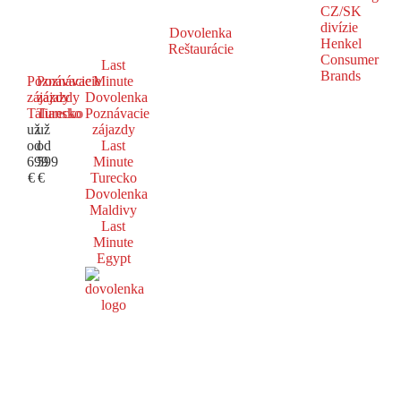
Dovolenka
Reštaurácie
Last
Poznávacie
Poznávacie
Minute
zájazdy
zájazdy
Dovolenka
Taliansko
Turecko
Poznávacie
už
už
zájazdy
od
od
Last
699
599
Minute
€
€
Turecko
Dovolenka
Maldivy
Last
Minute
Egypt