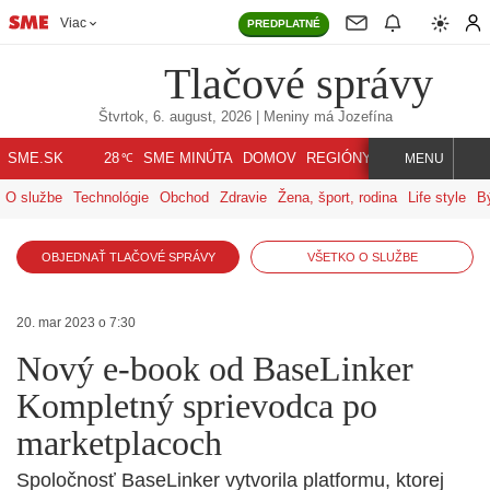
Viac
PREDPLATNÉ
Tlačové správy
Štvrtok, 6. august, 2026
| Meniny má
Jozefína
℃
SME.SK
SME MINÚTA
DOMOV
REGIÓNY
INDEX
SVET
28
MENU
O službe
Technológie
Obchod
Zdravie
Žena, šport, rodina
Life style
B
OBJEDNAŤ TLAČOVÉ SPRÁVY
VŠETKO O SLUŽBE
20. mar 2023 o 7:30
Nový e-book od BaseLinker
Kompletný sprievodca po
marketplacoch
Spoločnosť BaseLinker vytvorila platformu, ktorej