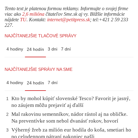
Tento text je platenou formou reklamy. Informujte o svojej firme
viac ako
2,6 milióna
čitateľov Sme.sk aj vy. Bližšie informácie
nájdete
TU
. Kontakt:
internet@petitpress.sk
; tel:+421 2 59 233
227.
NAJČÍTANEJŠIE TLAČOVÉ SPRÁVY
4 hodiny
3 dni
7 dní
24 hodín
NAJČÍTANEJŠIE SPRÁVY NA SME
4 hodiny
7 dní
24 hodín
Kto by mohol kúpiť slovenské Tesco? Favorit je jasný,
1
no záujem môžu prejaviť aj ďalší
Mal rakovinu semenníkov, nádor rástol aj na obličke.
2
Na preventívke som nebol dvanásť rokov, hovorí
Výherný žreb za milión eur hodila do koša, smetiari ho
3
po celodennom pátraní nakoniec našli