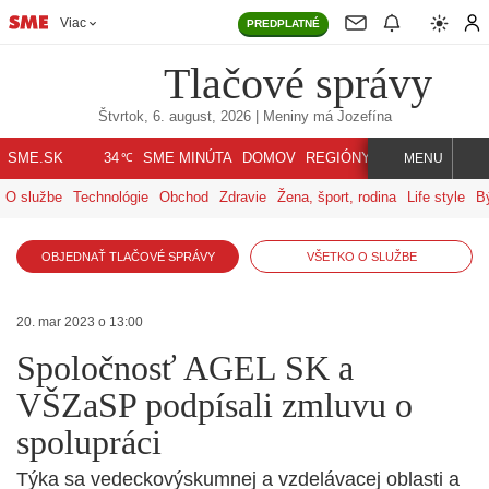
Viac
PREDPLATNÉ
Tlačové správy
Štvrtok, 6. august, 2026
| Meniny má
Jozefína
℃
SME.SK
SME MINÚTA
DOMOV
REGIÓNY
INDEX
SVET
34
MENU
O službe
Technológie
Obchod
Zdravie
Žena, šport, rodina
Life style
B
OBJEDNAŤ TLAČOVÉ SPRÁVY
VŠETKO O SLUŽBE
20. mar 2023 o 13:00
Spoločnosť AGEL SK a
VŠZaSP podpísali zmluvu o
spolupráci
Týka sa vedeckovýskumnej a vzdelávacej oblasti a