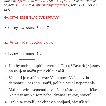
viac ako
2,6 milióna
čitateľov Sme.sk aj vy. Bližšie informácie
nájdete
TU
. Kontakt:
internet@petitpress.sk
; tel:+421 2 59 233
227.
NAJČÍTANEJŠIE TLAČOVÉ SPRÁVY
4 hodiny
3 dni
7 dní
24 hodín
NAJČÍTANEJŠIE SPRÁVY NA SME
4 hodiny
7 dní
24 hodín
Kto by mohol kúpiť slovenské Tesco? Favorit je jasný,
1
no záujem môžu prejaviť aj ďalší
Vlastnil ju mafián, teraz Vietnamci. Vzácnu vilu
2
demontujú neznámi muži, polícia zatiaľ nepomohla
Mal rakovinu semenníkov, nádor rástol aj na obličke.
3
Na preventívke som nebol dvanásť rokov, hovorí
Trnka sa chválil, že obnovia nadjazd, aby ušetrili
4