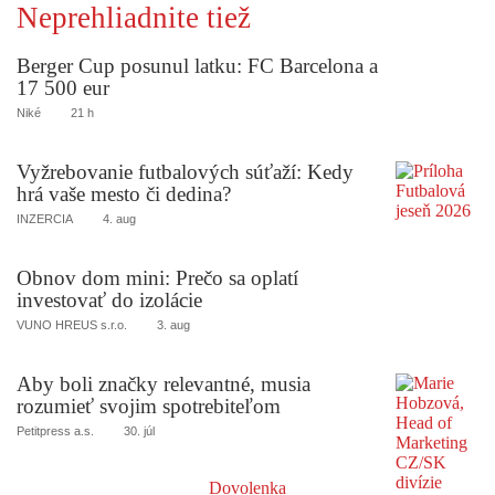
Neprehliadnite tiež
Berger Cup posunul latku: FC Barcelona a
17 500 eur
Niké
21 h
Vyžrebovanie futbalových súťaží: Kedy
hrá vaše mesto či dedina?
INZERCIA
4. aug
Obnov dom mini: Prečo sa oplatí
investovať do izolácie
VUNO HREUS s.r.o.
3. aug
Aby boli značky relevantné, musia
rozumieť svojim spotrebiteľom
Petitpress a.s.
30. júl
Dovolenka