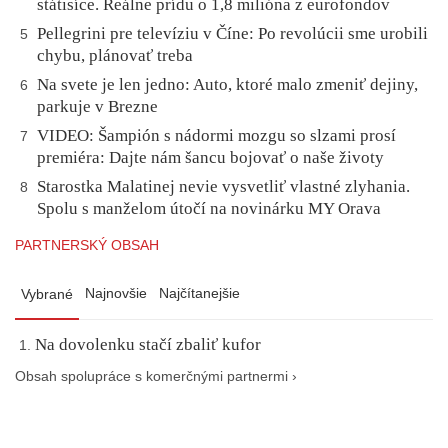
státisíce. Reálne prídu o 1,8 milióna z eurofondov
Pellegrini pre televíziu v Číne: Po revolúcii sme urobili
5
chybu, plánovať treba
Na svete je len jedno: Auto, ktoré malo zmeniť dejiny,
6
parkuje v Brezne
VIDEO: Šampión s nádormi mozgu so slzami prosí
7
premiéra: Dajte nám šancu bojovať o naše životy
Starostka Malatinej nevie vysvetliť vlastné zlyhania.
8
Spolu s manželom útočí na novinárku MY Orava
PARTNERSKÝ OBSAH
Najnovšie
Najčítanejšie
Vybrané
Na dovolenku stačí zbaliť kufor
Obsah spolupráce s komerčnými partnermi ›