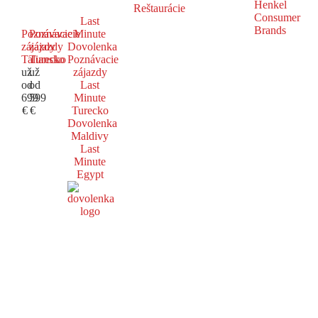
Reštaurácie
Last
Poznávacie
Poznávacie
Minute
zájazdy
zájazdy
Dovolenka
Taliansko
Turecko
Poznávacie
už
už
zájazdy
od
od
Last
699
599
Minute
€
€
Turecko
Dovolenka
Maldivy
Last
Minute
Egypt