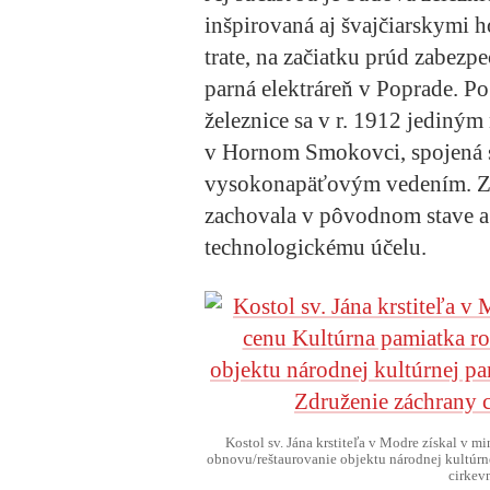
inšpirovaná aj švajčiarskymi 
trate, na začiatku prúd zabezp
parná elektráreň v Poprade. Po
železnice sa v r. 1912 jediný
v Hornom Smokovci
, spojená
vysokonapäťovým vedením. Za
zachovala v pôvodnom stave 
technologickému účelu.
Kostol sv. Jána krstiteľa v Modre získal v m
obnovu/reštaurovanie objektu národnej kultúrne
cirkev