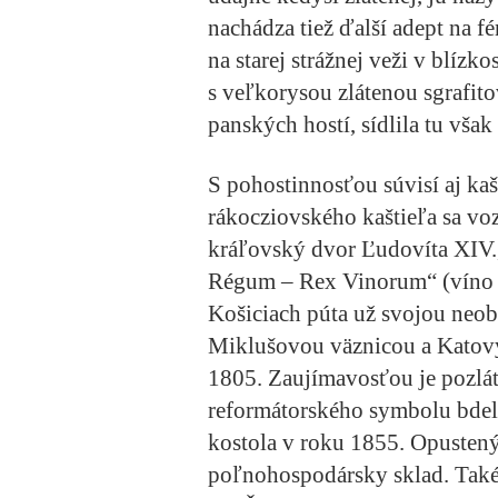
nachádza tiež ďalší adept na fé
na starej strážnej veži v blíz
s veľkorysou zlátenou sgrafit
panských hostí, sídlila tu však
S pohostinnosťou súvisí aj
kaš
rákocziovského kaštieľa sa voz
kráľovský dvor Ľudovíta XIV.,
Régum – Rex Vinorum“ (víno k
Košiciach púta už svojou neo
Miklušovou väznicou a Kato
1805. Zaujímavosťou je pozlá
reformátorského symbolu bdelo
kostola v roku 1855. Opustený
poľnohospodársky sklad. Také