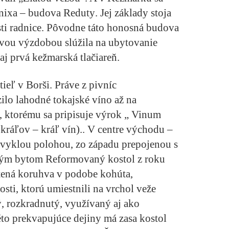
nixa –
budova Reduty
. Jej základy stoja
kosti radnice. Pôvodne táto honosná budova
ovou výzdobou slúžila na ubytovanie
 aj prvá kežmarská tlačiareň.
tieľ v Borši
. Práve z pivníc
ilo lahodné tokajské víno až na
 ktorému sa pripisuje výrok „ Vinum
ráľov – kráľ vín).. V centre východu –
bvyklou polohou, zo západu prepojenou s
vým bytom
Reformovaný kostol
z roku
tená koruhva v podobe kohúta,
sti, ktorú umiestnili na vrchol veže
, rozkradnutý, využívaný aj ako
to prekvapujúce dejiny má zasa
kostol