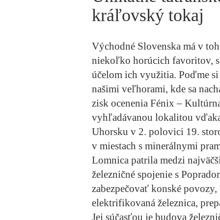
kráľovský tokaj
Východné Slovenska má v toht
niekoľko horúcich favoritov, s
účelom ich využitia. Poďme si 
našimi veľhorami, kde sa nach
zisk ocenenia Fénix – Kultúrna
vyhľadávanou lokalitou vďaka
Uhorsku v 2. polovici 19. stor
v miestach s minerálnymi pram
Lomnica patrila medzi najväčš
železničné spojenie s Poprado
zabezpečovať konské povozy, p
elektrifikovaná železnica, pr
Jej súčasťou je
budova železnič