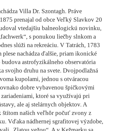
achádza
Villa Dr. Szontagh
. Práve
r. 1875 prenajal od obce Veľký Slavkov 20
udoval vtedajšiu balneologickú novinku,
 „fachwerk“, s ponukou liečby slnkom a
nes slúži na rekreáciu. V Tatrách, 1783
plese nachádza ďalšie, priam ikonické
–
budova astrofyzikálneho observatória
ka svojho druhu na svete. Dvojpodlažná
voma kupolami, jednou s otváracou
 rovnako dobre vybavenou špičkovými
ariadeniami, ktoré sa využívajú pri
stavy, ale aj stelárnych objektov. A
k štítom našich veľhôr počuť zvony z
ku.
Vďaka nádhernej sgrafitovej výzdobe,
ývali „Zlatou vežou“. A v Kežmarku sa