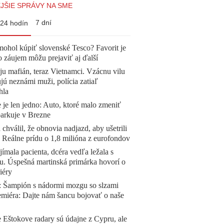
JŠIE SPRÁVY NA SME
7 dní
24 hodín
mohol kúpiť slovenské Tesco? Favorit je
o záujem môžu prejaviť aj ďalší
 ju mafián, teraz Vietnamci. Vzácnu vilu
ú neznámi muži, polícia zatiaľ
hla
 je len jedno: Auto, ktoré malo zmeniť
parkuje v Brezne
 chválil, že obnovia nadjazd, aby ušetrili
e. Reálne prídu o 1,8 milióna z eurofondov
ímala pacienta, dcéra vedľa ležala s
u. Úspešná martinská primárka hovorí o
iéry
Šampión s nádormi mozgu so slzami
emiéra: Dajte nám šancu bojovať o naše
 Eštokove radary sú údajne z Cypru, ale