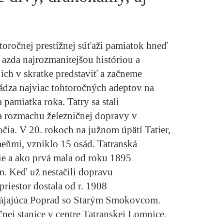
oročnej prestížnej súťaži pamiatok hneď
 azda najrozmanitejšou históriou a
ich v skratke predstaviť a začneme
ádza najviac tohtoročných adeptov na
 pamiatka roka. Tatry sa stali
 rozmachu železničnej dopravy v
očia. V 20. rokoch na južnom úpätí Tatier,
eňmi, vzniklo 15 osád. Tatranská
ie a ako prvá mala od roku 1895
m. Keď už nestačili dopravu
riestor dostala od r. 1908
epájajúca Poprad so Starým Smokovcom.
nej stanice v centre Tatranskej Lomnice
,