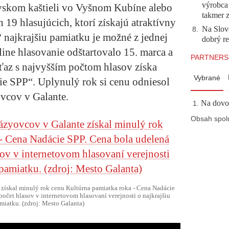
výrobca
vskom kaštieli vo Vyšnom Kubíne alebo
takmer 
19 hlasujúcich, ktorí získajú atraktívny
Na Slov
8
.
“ najkrajšiu pamiatku je možné z jednej
dobrý r
line hlasovanie odštartovalo 15. marca a
PARTNERS
íťaz s najvyšším počtom hlasov získa
Vybrané
e SPP“. Uplynulý rok si cenu odniesol
vcov v Galante.
Na dovol
Obsah spol
 získal minulý rok cenu Kultúrna pamiatka roka - Cena Nadácie
počet hlasov v internetovom hlasovaní verejnosti o najkrajšiu
iatku. (zdroj: Mesto Galanta)