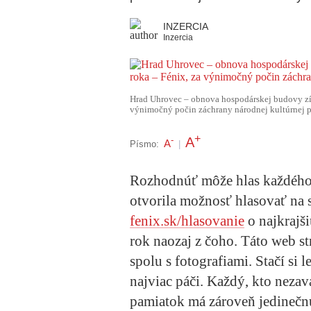
INZERCIA
Inzercia
Hrad Uhrovec – obnova hospodárskej budovy zís
výnimočný počin záchrany národnej kultúrnej p
+
A
-
A
Písmo:
|
Rozhodnúť môže hlas každého 
otvorila možnosť hlasovať na 
fenix.sk/hlasovanie
o najkrajš
rok naozaj z čoho. Táto web s
spolu s fotografiami. Stačí si l
najviac páči. Každý, kto neza
pamiatok má zároveň jedinečnú