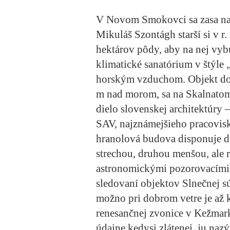
V Novom Smokovci sa zasa n
Mikuláš Szontágh starší si v 
hektárov pôdy, aby na nej vyb
klimatické sanatórium v štýle
horským vzduchom. Objekt dod
m nad morom, sa na Skalnatom 
dielo slovenskej architektúry 
SAV, najznámejšieho pracovis
hranolová budova disponuje d
strechou, druhou menšou, ale
astronomickými pozorovacími z
sledovaní objektov Slnečnej sú
možno pri dobrom vetre je až 
renesančnej
zvonice v Kežmar
údajne kedysi zlátenej, ju naz