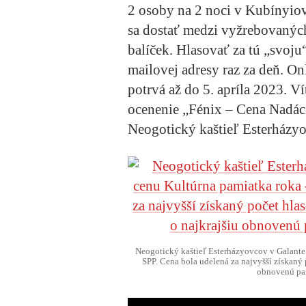
2 osoby na 2 noci v Kubínyio
sa dostať medzi vyžrebovaných 
balíček. Hlasovať za tú „svoju
mailovej adresy raz za deň. On
potrvá až do 5. apríla 2023. V
ocenenie „Fénix – Cena Nadáci
Neogotický kaštieľ Esterházyo
Neogotický kaštieľ Esterházyovcov v Galante
SPP. Cena bola udelená za najvyšší získaný 
obnovenú pam