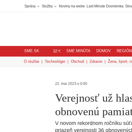
Správy
Služby
Noviny na webe
Last Minute Dovolenka
Slov
SME.SK
SME MINÚTA
DOMOV
REGIÓN
℃
32
O službe
Technológie
Obchod
Zdravie
Žena, šport, r
22. mar 2023 o 0:00
Verejnosť už hlas
obnovenú pamia
V novom rekordnom ročníku súťa
priazeň verejnosti 36 obnovených