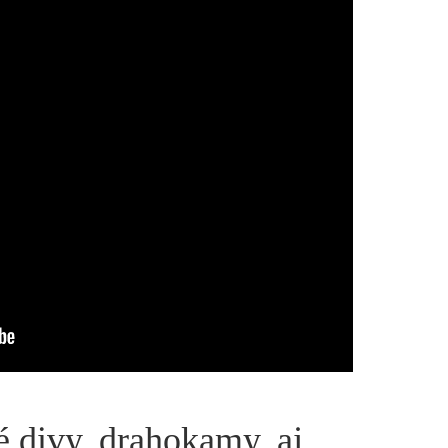
é divy, drahokamy, aj