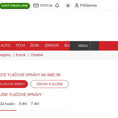
Prihlásenie
POST.sk
KÚPIŤ
PREDPLATNÉ
AUTO
TECH
ŽENA
ZDRAVIE
BLOG
MENU
Hľadaj
regióny
Korzár
Ostatné
JTE TLAČOVÉ SPRÁVY NA SME.SK
TLAČOVÉ SPRÁVY
VŠETKO O SLUŽBE
JŠIE TLAČOVÉ SPRÁVY
3 dni
7 dní
24 hodín