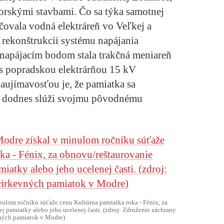
horskými stavbami. Čo sa týka samotnej
ečovala vodná elektráreň vo Veľkej a
 rekonštrukcii systému napájania
m napájacím bodom stala
trakčná meniareň
 s popradskou elektrárňou 15 kV
ujímavosťou je, že pamiatka sa
a dodnes slúži svojmu pôvodnému
inulom ročníku súťaže cenu Kultúrna pamiatka roka - Fénix, za
j pamiatky alebo jeho ucelenej časti. (zdroj: Združenie záchrany
ných pamiatok v Modre)