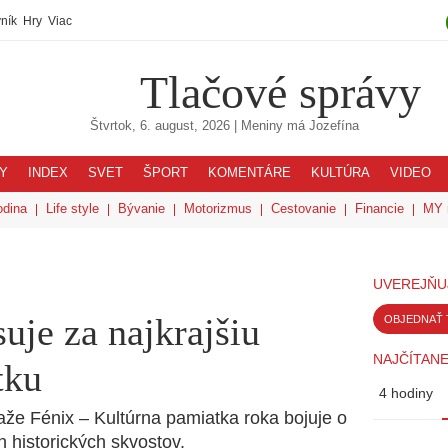
ník
Hry
Viac
Tlačové správy
Štvrtok, 6. august, 2026
| Meniny má
Jozefína
Y
INDEX
SVET
ŠPORT
KOMENTÁRE
KULTÚRA
VIDEO
odina
Life style
Bývanie
Motorizmus
Cestovanie
Financie
MY 
UVEREJŇU
uje za najkrajšiu
OBJEDNAŤ 
NAJČÍTANE
tku
4 hodiny
že Fénix – Kultúrna pamiatka roka bojuje o
 historických skvostov.