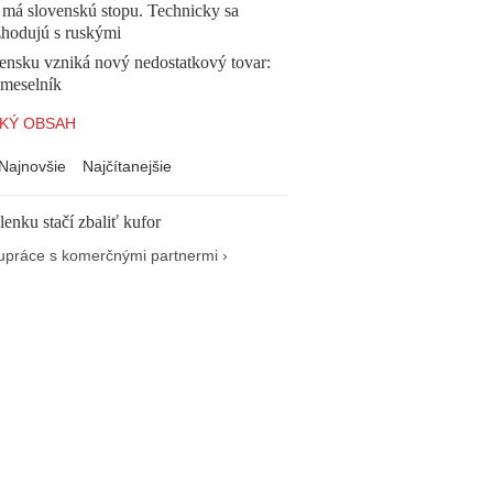
 má slovenskú stopu. Technicky sa
zhodujú s ruskými
ensku vzniká nový nedostatkový tovar:
emeselník
KÝ OBSAH
Najnovšie
Najčítanejšie
enku stačí zbaliť kufor
upráce s komerčnými partnermi ›