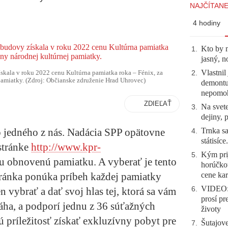
NAJČÍTANE
4 hodiny
Kto by 
1
.
jasný, n
Vlastnil
kala v roku 2022 cenu Kultúrna pamiatka roka – Fénix, za
2
.
amiatky. (Zdroj: Občianske združenie Hrad Uhrovec)
demontuj
nepomo
ZDIEĽAŤ
Na svete
3
.
dejiny, 
Trnka sa
jedného z nás. Nadácia SPP opätovne
4
.
státisíc
stránke
http://www.kpr-
Kým prij
5
.
iu obnovenú pamiatku. A vyberať je tento
horúčko
cene kar
tránka ponúka príbeh každej pamiatky
VIDEO: 
6
.
en vybrať a dať svoj hlas tej, ktorá sa vám
prosí pr
váha, a podporí jednu z 36 súťažných
životy
 príležitosť získať exkluzívny pobyt pre
Šutajove
7
.