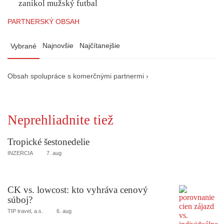
zanikol mužský futbal
PARTNERSKÝ OBSAH
Najnovšie
Najčítanejšie
Vybrané
Obsah spolupráce s komerčnými partnermi ›
Neprehliadnite tiež
Tropické šestonedelie
INZERCIA
7. aug
CK vs. lowcost: kto vyhráva cenový
súboj?
TIP travel, a.s.
6. aug