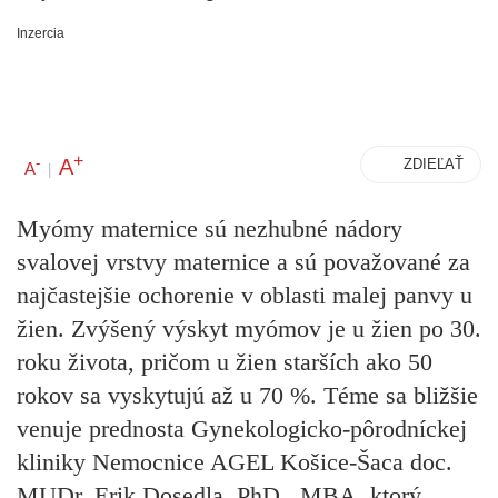
Inzercia
+
A
-
ZDIEĽAŤ
A
|
Myómy maternice sú nezhubné nádory
svalovej vrstvy maternice a sú považované za
najčastejšie ochorenie v oblasti malej panvy u
žien. Zvýšený výskyt myómov je u žien po 30.
roku života, pričom u žien starších ako 50
rokov sa vyskytujú až u 70 %. Téme sa bližšie
venuje prednosta Gynekologicko-pôrodníckej
kliniky Nemocnice AGEL Košice-Šaca doc.
MUDr. Erik Dosedla, PhD., MBA, ktorý