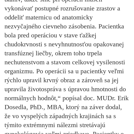
vykonávať postupné rozrušovanie zrastov a
oddeliť maternicu od anatomicky
nezvyčajného cievneho zásobenia. Pacientka
bola pred operáciou v stave ťažkej
chudokrvnosti s nevyhnutnosťou opakovanej
transfúznej liečby, okrem toho trpela
nechutenstvom a stavom celkovej vysilenosti
organizmu. Po operácii sa u pacientky veľmi
rýchlo upravil krvný obraz a zároveň sa jej
upravila životospráva s úpravou hmotnosti do
normálnych hodnôt,“ popísal doc. MUDr. Erik
Dosedla, PhD., MBA, ktorý na záver dodal,
že vo vyspelých západných krajinách sa s
týmito extrémnymi nálezmi stretávajú
gynekológovia veľmi zriedkavo. Pacientky o