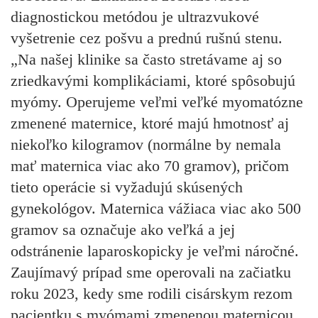
diagnostickou metódou je ultrazvukové
vyšetrenie cez pošvu a prednú rušnú stenu.
„Na našej klinike sa často stretávame aj so
zriedkavými komplikáciami, ktoré spôsobujú
myómy. Operujeme veľmi veľké myomatózne
zmenené maternice, ktoré majú hmotnosť aj
niekoľko kilogramov (normálne by nemala
mať maternica viac ako 70 gramov), pričom
tieto operácie si vyžadujú skúsených
gynekológov. Maternica vážiaca viac ako 500
gramov sa označuje ako veľká a jej
odstránenie laparoskopicky je veľmi náročné.
Zaujímavý prípad sme operovali na začiatku
roku 2023, kedy sme rodili cisárskym rezom
pacientku s myómami zmenenou maternicou,