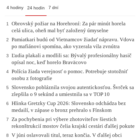
4 hodiny
7 dní
24 hodín
Obrovský požiar na Horehroní: Za pár minút horela
1
celá ulica, oheň mal byť založený úmyselne
Pamiatkari budú od Vietnamcov žiadať nápravu. Vdova
2
po mafiánovi spomína, ako vyzerala vila zvnútra
Ľudia plakali a modlili sa: Bývalý profesionálny hasič
3
opísal noc, keď horelo Braväcovo
Polícia žiada verejnosť o pomoc. Potrebuje stotožniť
4
osobu z fotografie
Slovensko pobláznila svojou autentickosťou. Švrček sa
5
zlepšila o 9 sekúnd a umiestnila sa v TOP 10
Hlinka Gretzky Cup 2026: Slovensko odchádza bez
6
medailí, v zápase o bronz prehralo s Fínskom
Za pochybenia pri výbere zhotoviteľov šiestich
7
rekonštrukcií mostov čelia krajskí cestári ďalšej pokute
V júni oslavovali titul, teraz končia. V ďalšej obci
8