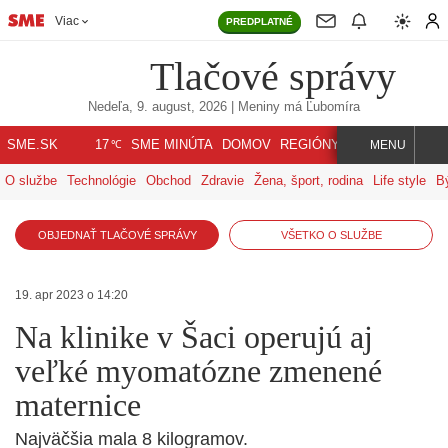
Viac
PREDPLATNÉ
Tlačové správy
Nedeľa, 9. august, 2026
| Meniny má
Ľubomíra
℃
SME.SK
SME MINÚTA
DOMOV
REGIÓNY
INDEX
SVET
17
MENU
O službe
Technológie
Obchod
Zdravie
Žena, šport, rodina
Life style
B
OBJEDNAŤ TLAČOVÉ SPRÁVY
VŠETKO O SLUŽBE
19. apr 2023 o 14:20
Na klinike v Šaci operujú aj
veľké myomatózne zmenené
maternice
Najväčšia mala 8 kilogramov.