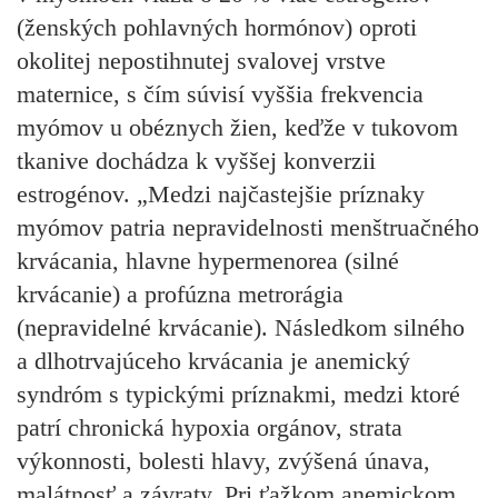
(ženských pohlavných hormónov) oproti
okolitej nepostihnutej svalovej vrstve
maternice, s čím súvisí vyššia frekvencia
myómov u obéznych žien, keďže v tukovom
tkanive dochádza k vyššej konverzii
estrogénov. „Medzi najčastejšie príznaky
myómov patria nepravidelnosti menštruačného
krvácania, hlavne hypermenorea (silné
krvácanie) a profúzna metrorágia
(nepravidelné krvácanie). Následkom silného
a dlhotrvajúceho krvácania je anemický
syndróm s typickými príznakmi, medzi ktoré
patrí chronická hypoxia orgánov, strata
výkonnosti, bolesti hlavy, zvýšená únava,
malátnosť a závraty. Pri ťažkom anemickom