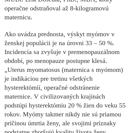
operačne odstraňoval až 8-kilogramovú
maternicu.
Ako uvádza prednosta, výskyt myómov v
ženskej populácii je na úrovni 33 – 50 %.
Incidencia sa zvyšuje v premenopauzálnom
období, po menopauze postupne klesá.
„Uterus myomatosus (maternica s myómom)
je indikáciou pre tretinu všetkých
hysterektómií, operačné odstránenie
maternice. V civilizovaných krajinách
podstúpi hysterektómiu 20 % žien do veku 55
rokov. Myómy takmer nikdy nie sú priamou
príčinou úmrtia ženy, ale svojimi príznaky
podstatne zhoršujú kvalitu života ženy.