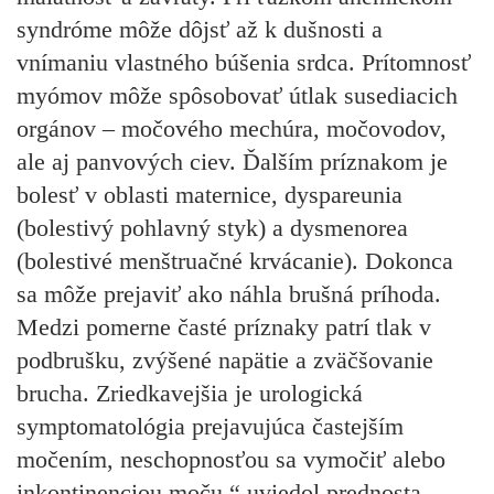
syndróme môže dôjsť až k dušnosti a
vnímaniu vlastného búšenia srdca. Prítomnosť
myómov môže spôsobovať útlak susediacich
orgánov – močového mechúra, močovodov,
ale aj panvových ciev. Ďalším príznakom je
bolesť v oblasti maternice, dyspareunia
(bolestivý pohlavný styk) a dysmenorea
(bolestivé menštruačné krvácanie). Dokonca
sa môže prejaviť ako náhla brušná príhoda.
Medzi pomerne časté príznaky patrí tlak v
podbrušku, zvýšené napätie a zväčšovanie
brucha. Zriedkavejšia je urologická
symptomatológia prejavujúca častejším
močením, neschopnosťou sa vymočiť alebo
inkontinenciou moču,“ uviedol prednosta