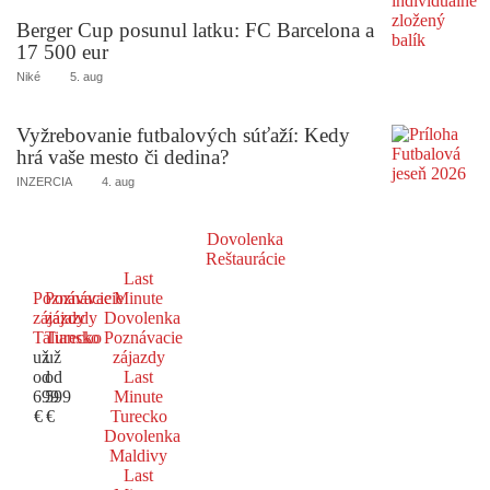
Berger Cup posunul latku: FC Barcelona a
17 500 eur
Niké
5. aug
Vyžrebovanie futbalových súťaží: Kedy
hrá vaše mesto či dedina?
INZERCIA
4. aug
Dovolenka
Reštaurácie
Last
Poznávacie
Poznávacie
Minute
zájazdy
zájazdy
Dovolenka
Taliansko
Turecko
Poznávacie
už
už
zájazdy
od
od
Last
699
599
Minute
€
€
Turecko
Dovolenka
Maldivy
Last