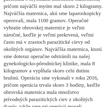
pričom najväčší myóm mal skoro 2 kilogramy.
Najväčšia maternica, akú sme laparoskopicky
operovali, mala 1100 gramov. Operačné
vybratie obrovskej maternice je veľmi
náročné, keďže je veľmi prekrvená, veľmi
často má v zrastoch parazitické cievy od
okolitých orgánov. Najväčšia maternica, ktorú
sme doteraz operačne odstránili na našej
gynekologicko-pôrodníckej klinike, mala 8
kilogramov a vypĺňala skoro celú dutinu
brušnú. Operáciu sme vykonali v roku 2016,
pričom operácia trvala skoro 3 hodiny, keďže
obrovská maternica mala množstvo
prívodných parazitických ciev z okolitých
tkanív, takže sme pri operácii museli