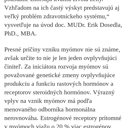
Vzhľadom na ich častý výskyt predstavujú aj
veľký problém zdravotníckeho systému,“
vysvetľuje na úvod doc. MUDr. Erik Dosedla,
PhD., MBA.
Presné príčiny vzniku myómov nie sú známe,
avšak určite to nie je len jeden ovplyvňujúci
činiteľ. Za iniciátora rozvoja myómov sú
považované genetické zmeny ovplyvňujúce
produkciu a funkciu rastových hormónov a
receptorov steroidných hormónov. Výrazný
vplyv na vznik myómov má podľa
menovaného odborníka hormonálna
nerovnováha. Estrogénové receptory prítomné
v myómoch viažu o 20 % viac estrogénov