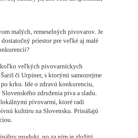
vom malých, remeselných pivovarov. Je
 dostatočný priestor pre veľké aj malé
onkurencii?
niekoľko veľkých pivovarníckych
, Šariš či Urpiner, s ktorými samozrejme
e po krku. Ide o zdravú konkurenciu,
i Slovenského združenia piva a sladu.
lokálnymi pivovarmi, ktoré radi
pivnú kultúru na Slovensku. Prinášajú
ciou.
nálny produkt, no za ním je zložitý