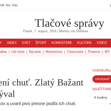
ník
Hry
Viac
Tlačové správy
Piatok, 7. august, 2026
| Meniny má
Štefánia
Y
INDEX
SVET
ŠPORT
KOMENTÁRE
KULTÚRA
VIDEO
odina
Life style
Bývanie
Motorizmus
Cestovanie
Financie
MY 
UVEREJŇU
ní chuť. Zlatý Bažant
OBJEDNAŤ 
NAJČÍTANE
býval
4 hodiny
v a uvaril pivo presne podľa ich chuti.