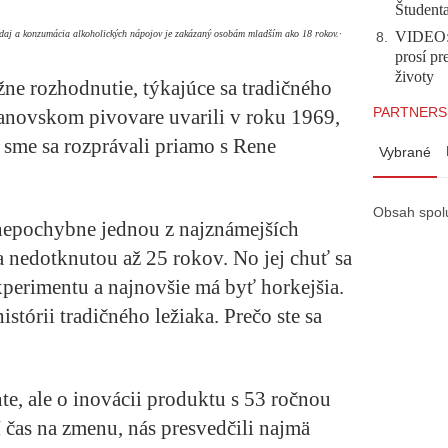
Študent
VIDEO: 
redaj a konzumácia alkoholických nápojov je zakázaný osobám mladším ako 18 rokov.·
8
.
prosí pr
životy
ne rozhodnutie, týkajúce sa tradičného
PARTNERS
banovskom pivovare uvarili v roku 1969,
 sme sa rozprávali priamo s Rene
Vybrané
Obsah spol
 nepochybne jednou z najznámejších
a nedotknutou až 25 rokov. No jej chuť sa
perimentu a najnovšie má byť horkejšia.
tórii tradičného ležiaka. Prečo ste sa
e, ale o inovácii produktu s 53 ročnou
í čas na zmenu, nás presvedčili najmä