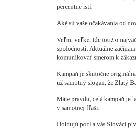
percentne istí.
Aké sú vaše očakávania od nov
Veľmi veľké. Ide totiž o najväč
spoločnosti. Aktuálne začína
komunikovať smerom k zákaz
Kampaň je skutočne originálna
už samotný slogan, že Zlatý Baž
Máte pravdu, celá kampaň je l
v samotnej fľaši.
Holdujú podľa vás Slováci pi