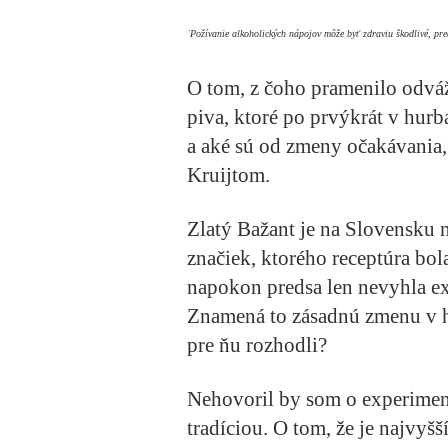
˙Požívanie alkoholických nápojov môže byť zdraviu škodlivé, p
O tom, z čoho pramenilo odváž
piva, ktoré po prvýkrát v hur
a aké sú od zmeny očakávania,
Kruijtom.
Zlatý Bažant je na Slovensku
značiek, ktorého receptúra bol
napokon predsa len nevyhla ex
Znamená to zásadnú zmenu v his
pre ňu rozhodli?
Nehovoril by som o experiment
tradíciou. O tom, že je najvyšš