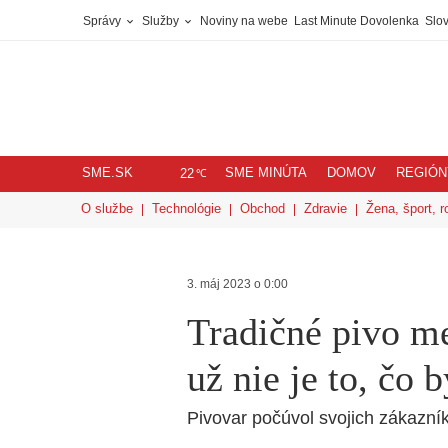
Správy
Služby
Noviny na webe
Last Minute Dovolenka
Slov
SME.SK
SME MINÚTA
DOMOV
REGIÓN
℃
22
O službe
Technológie
Obchod
Zdravie
Žena, šport, r
3. máj 2023 o 0:00
Tradičné pivo me
už nie je to, čo 
Pivovar počúvol svojich zákazníko