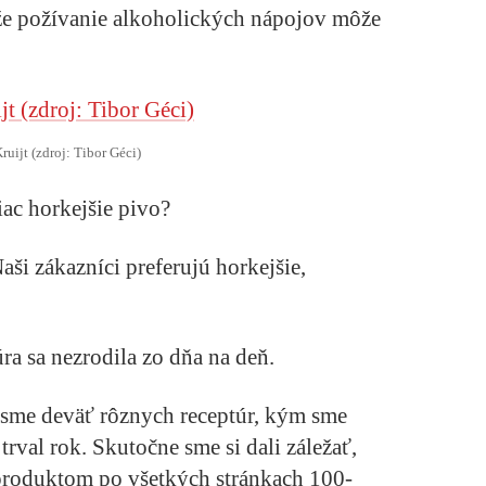
 že požívanie alkoholických nápojov môže
ruijt (zdroj: Tibor Géci)
ac horkejšie pivo?
aši zákazníci preferujú horkejšie,
ra sa nezrodila zo dňa na deň.
 sme deväť rôznych receptúr, kým sme
 trval rok. Skutočne sme si dali záležať,
produktom po všetkých stránkach 100-