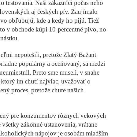
o testovania. Naši zákazníci počas neho
lovenských aj českých pív. Zaujímalo
pivo obľubujú, kde a kedy ho pijú. Tiež
kto v obchode kúpi 10-percentné pivo, no
nástku.
eľmi nepotešili, pretože Zlatý Bažant
riadne populárny a oceňovaný, sa medzi
eumiestnil. Preto sme museli, v snahe
ktorý im chutí najviac, uvažovať o
ný proces, pretože chute našich
rčený pre konzumentov rôznych vekových
e všetky zákonné ustanovenia, vrátane
 alkoholických nápojov je osobám mladším