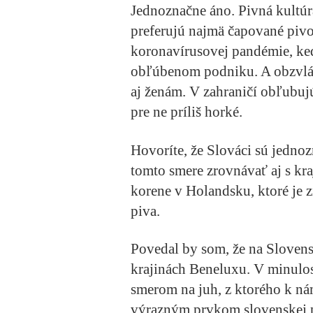
Jednoznačne áno. Pivná kultúra
preferujú najmä čapované pivo.
koronavírusovej pandémie, ke
obľúbenom podniku. A obzvlášť
aj ženám. V zahraničí obľubujú
pre ne príliš horké.
Hovoríte, že Slováci sú jedn
tomto smere zrovnávať aj s kr
korene v Holandsku, ktoré je z
piva.
Povedal by som, že na Slovensk
krajinách Beneluxu. V minulos
smerom na juh, z ktorého k nám
výrazným prvkom slovenskej pi