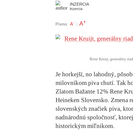
INZERCIA
Inzercia
+
A
-
A
Písmo:
|
Rene Kruijt, generálny ria
Je horkejší, no lahodný, pôso
milovníkom piva chutí. Tak h
Zlatom Bažante 12%
Rene Krui
Heineken Slovensko.
Zmena re
slovenských značiek piva, ktor
nadnárodnú spoločnosť, ktorej
historickým míľnikom.