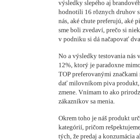
výsledky slepého aj brandovéh
hodnotili 16 rôznych druhov s
nás, aké chute preferujú, aké 
sme boli zvedaví, prečo si nie
v podniku si dá načapovať dva
No a výsledky testovania nás v
12%, ktorý je paradoxne mimo
TOP preferovanými značkami n
dať milovníkom piva produkt, 
zmene. Vnímam to ako prirodze
zákazníkov sa menia.
Okrem toho je náš produkt u
kategórií, pričom rešpektujem
tých, že predaj a konzumácia