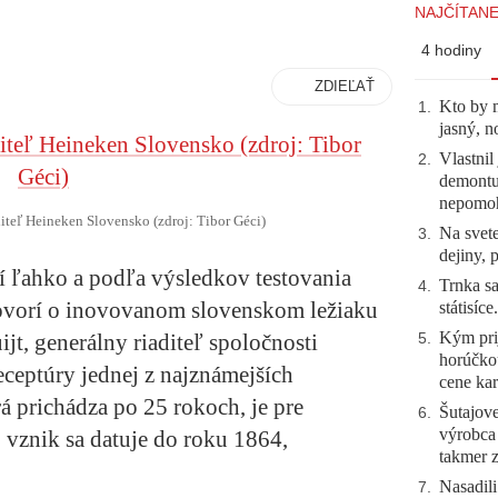
NAJČÍTANE
4 hodiny
ZDIEĽAŤ
Kto by 
1
.
jasný, n
Vlastnil
2
.
demontuj
nepomo
diteľ Heineken Slovensko (zdroj: Tibor Géci)
Na svete
3
.
dejiny, 
bí ľahko a podľa výsledkov testovania
Trnka sa
4
.
ovorí o inovovanom slovenskom ležiaku
státisíc
Kým prij
jt, generálny riaditeľ spoločnosti
5
.
horúčko
ceptúry jednej z najznámejších
cene kar
á prichádza po 25 rokoch, je pre
Šutajove
6
.
výrobca
 vznik sa datuje do roku 1864,
takmer 
Nasadili
7
.