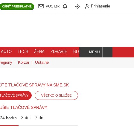
Prihlásenie
POST.sk
KÚPIŤ
PREDPLATNÉ
AUTO
TECH
ŽENA
ZDRAVIE
BLOG
MENU
Hľadaj
regióny
Korzár
Ostatné
JTE TLAČOVÉ SPRÁVY NA SME.SK
TLAČOVÉ SPRÁVY
VŠETKO O SLUŽBE
JŠIE TLAČOVÉ SPRÁVY
3 dni
7 dní
24 hodín