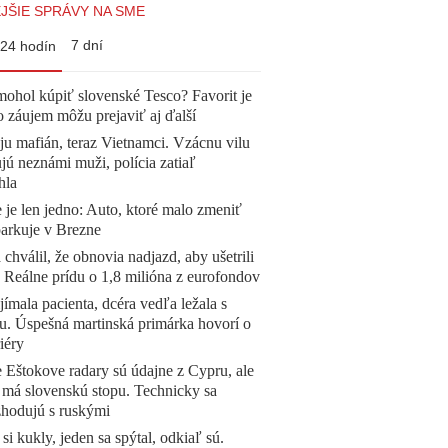
JŠIE SPRÁVY NA SME
7 dní
24 hodín
mohol kúpiť slovenské Tesco? Favorit je
o záujem môžu prejaviť aj ďalší
 ju mafián, teraz Vietnamci. Vzácnu vilu
ú neznámi muži, polícia zatiaľ
hla
 je len jedno: Auto, ktoré malo zmeniť
parkuje v Brezne
 chválil, že obnovia nadjazd, aby ušetrili
e. Reálne prídu o 1,8 milióna z eurofondov
ímala pacienta, dcéra vedľa ležala s
u. Úspešná martinská primárka hovorí o
iéry
 Eštokove radary sú údajne z Cypru, ale
 má slovenskú stopu. Technicky sa
zhodujú s ruskými
 si kukly, jeden sa spýtal, odkiaľ sú.