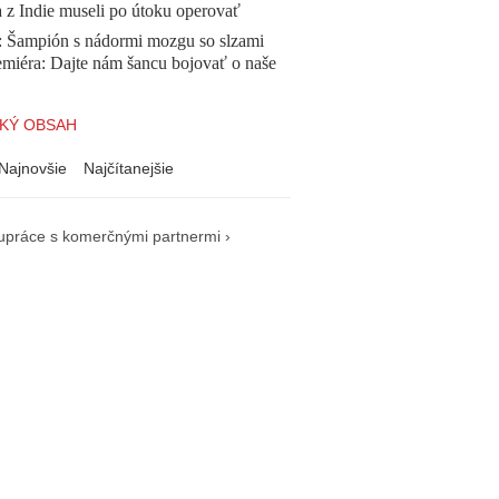
a z Indie museli po útoku operovať
Šampión s nádormi mozgu so slzami
emiéra: Dajte nám šancu bojovať o naše
KÝ OBSAH
Najnovšie
Najčítanejšie
upráce s komerčnými partnermi ›