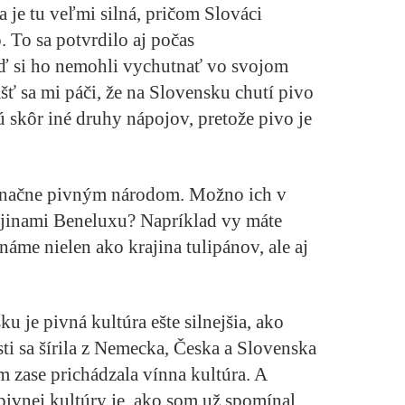
 je tu veľmi silná, pričom Slováci
 To sa potvrdilo aj počas
ď si ho nemohli vychutnať vo svojom
 sa mi páči, že na Slovensku chutí pivo
 skôr iné druhy nápojov, pretože pivo je
označne pivným národom. Možno ich v
ajinami Beneluxu? Napríklad vy máte
náme nielen ako krajina tulipánov, ale aj
u je pivná kultúra ešte silnejšia, ako
ti sa šírila z Nemecka, Česka a Slovenska
 zase prichádzala vínna kultúra. A
vnej kultúry je, ako som už spomínal,