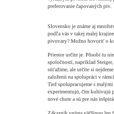
preferovanie čapovaných pív.
Slovensko je známe aj množst
podľa vás v takej malej krajine
pivovary? Možno hovoriť o k
Priestor určite je. Pôsobí tu 
spoločností, napríklad Steiger
súťažíme, ale určite si nejdem
založenú na spolupráci v rámc
Tiež spolupracujeme s malými 
experimentujú, čím kultivujú 
nové chute a sú pre nás inšpirá
Zákazník vníma väčšinou len fi