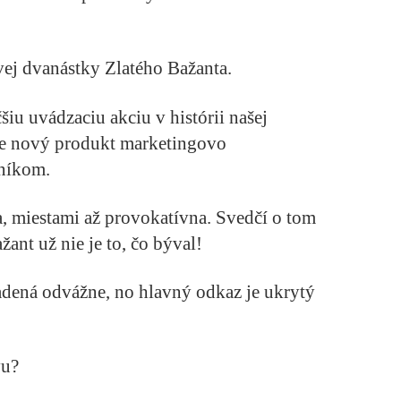
ej dvanástky Zlatého Bažanta.
šiu uvádzaciu akciu v histórii našej
me nový produkt marketingovo
níkom.
, miestami až provokatívna. Svedčí o tom
ant už nie je to, čo býval!
adená odvážne, no hlavný odkaz je ukrytý
vu?