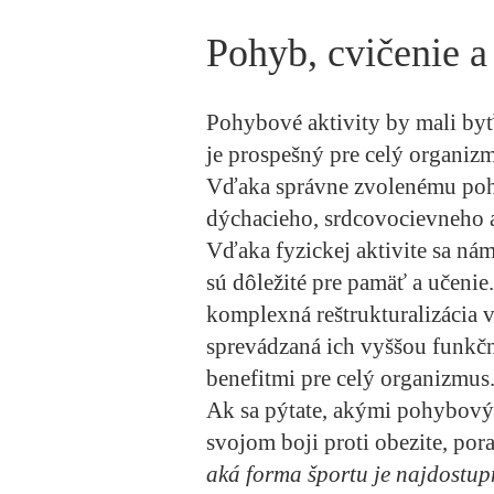
Pohyb, cvičenie a
Pohybové aktivity by mali by
je prospešný pre celý organiz
Vďaka správne zvolenému pohy
dýchacieho, srdcovocievneho aj
Vďaka fyzickej aktivite sa nám
sú dôležité pre pamäť a učeni
komplexná reštrukturalizácia 
sprevádzaná ich vyššou funkč
benefitmi pre celý organizmus
Ak sa pýtate, akými pohybovým
svojom boji proti obezite, por
aká forma športu je najdostup