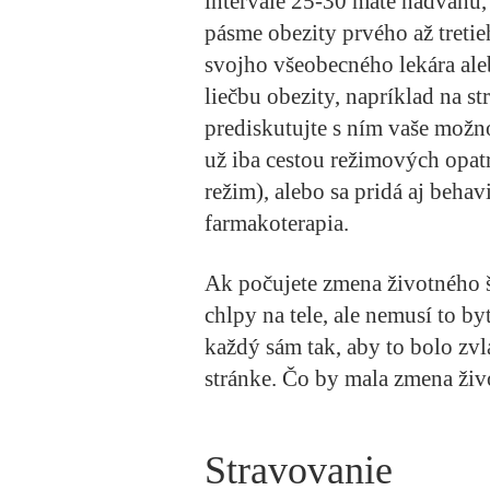
intervale 25-30 máte nadváhu, 
pásme obezity prvého až tretie
svojho všeobecného lekára ale
liečbu obezity, napríklad na s
prediskutujte s ním vaše možn
už iba cestou režimových opat
režim), alebo sa pridá aj beha
farmakoterapia.
Ak počujete zmena životného š
chlpy na tele, ale nemusí to b
každý sám tak, aby to bolo zvl
stránke. Čo by mala zmena živ
Stravovanie