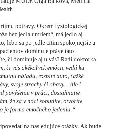
tatuje MUDr. Olga Bálková, Medical
ealth.
príjmu potravy. Okrem fyziologickej
ože bez jedla umriem“, má jedlo aj
, lebo sa po jedle cítim spokojnejšie a
pacientov dominuje práve táto
te, či dominuje aj u vás? Radí doktorka
m, či vás akékoľvek emócie vedú ku
smutnú náladu, rozbité auto, ťažké
vy, svoje strachy či obavy... Ale i
d povýšenie v práci, dosiahnutie
ám, že sa v noci zobudíte, otvoríte
 to je forma emočného jedenia.“
e odpovedať na nasledujúce otázky. Ak bude