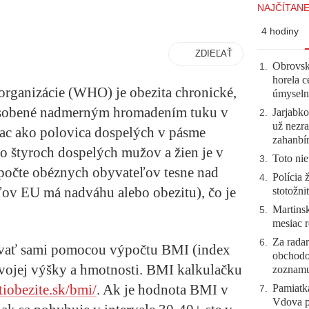
NAJČÍTANE
4 hodiny
ZDIEĽAŤ
Obrovsk
1
.
horela c
organizácie (WHO) je obezita chronické,
úmyseln
pôsobené nadmerným hromadením tuku v
Jarjabk
2
.
už nezra
iac ako polovica dospelých v pásme
zahanb
zo štyroch dospelých mužov a žien je v
Toto nie
3
.
 počte obéznych obyvateľov tesne nad
Polícia 
4
.
v EU má nadváhu alebo obezitu), čo je
stotožni
Martinsk
5
.
mesiac r
Za radar
6
.
ovať sami pomocou výpočtu BMI (index
obchodo
 svojej výšky a hmotnosti. BMI kalkulačku
zoznam
tiobezite.sk/bmi/
. Ak je hodnota BMI v
Pamiatk
7
.
Vdova p