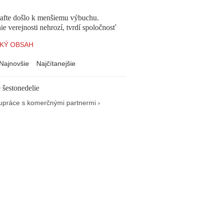
afte došlo k menšiemu výbuchu.
e verejnosti nehrozí, tvrdí spoločnosť
KÝ OBSAH
Najnovšie
Najčítanejšie
 šestonedelie
upráce s komerčnými partnermi ›