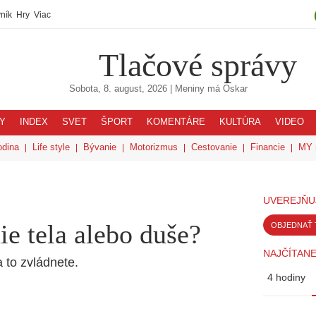
ník
Hry
Viac
Tlačové správy
Sobota, 8. august, 2026
| Meniny má
Oskar
Y
INDEX
SVET
ŠPORT
KOMENTÁRE
KULTÚRA
VIDEO
odina
Life style
Bývanie
Motorizmus
Cestovanie
Financie
MY 
UVEREJŇU
ie tela alebo duše?
OBJEDNAŤ 
NAJČÍTANE
to zvládnete.
4 hodiny