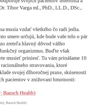
podporuje svojich pacientov internista a
r. Tibor Varga ml., PhD., LL.D., DSc.,
sa musia vzdať všetkého čo radi jedia.
o smere určujú, kde bude vaše telo o pár
 zo zreteľa hlavný dôvod vášho
a funkčný organizmus. Buďte však
dete musieť priniesť. Tu vám prinášame
10
racionálneho stravovania
, ktoré
lade svojej dlhoročnej praxe, skúseností
h pacientov v znižovaní hmotnosti:
droj: Bausch Health)