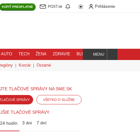
Prihlásenie
POST.sk
KÚPIŤ
PREDPLATNÉ
AUTO
TECH
ŽENA
ZDRAVIE
BLOG
MENU
Hľadaj
regióny
Korzár
Ostatné
JTE TLAČOVÉ SPRÁVY NA SME.SK
TLAČOVÉ SPRÁVY
VŠETKO O SLUŽBE
JŠIE TLAČOVÉ SPRÁVY
3 dni
7 dní
24 hodín