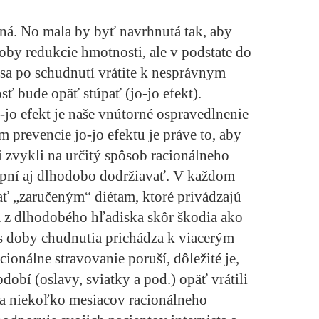
ná. No mala by byť navrhnutá tak, aby
oby redukcie hmotnosti, ale v podstate do
k sa po schudnutí vrátite k nesprávnym
 bude opäť stúpať (jo-jo efekt).
o-jo efekt je naše vnútorné ospravedlnenie
m prevencie jo-jo efektu je práve to, aby
i zvykli na určitý spôsob racionálneho
opní aj dlhodobo dodržiavať. V každom
ť „zaručeným“ diétam, ktoré privádzajú
 a z dlhodobého hľadiska skôr škodia ako
 doby chudnutia prichádza k viacerým
ionálne stravovanie poruší, dôležité je,
dobí (oslavy, sviatky a pod.) opäť vrátili
 za niekoľko mesiacov racionálneho