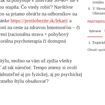
ak sa pohybuje v intervale 30-40+ ste v
zvnútra
ho stupňa. Čo vtedy robiť? Navštívte
V Slovn
8
.
bo sa priamo obráťte na odborníkov na
Ohrozeni
tránke
https://protiobezite.sk/lekari/
a
PARTNERS
osti na ceste za zdravou hmotnosťou – či
Vybrané
rení (racionálna strava + pohybový
viorálna psychoterapia či dostupná
Tropické
Obsah spol
týlu, možno sa vám už zježia všetky
yť až tak náročné. Tempo zmeny si zvolí
ádnuteľné aj po fyzickej, aj po psychickej
otného štýlu obsahovať?