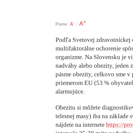
+
A
-
A
Písmo:
|
Podľa Svetovej zdravotníckej 
multifaktorálne ochorenie s
organizme. Na Slovensku je v
nadváhy alebo obezity, jeden 
pásme obezity, celkovo sme v
priemerom EU (53 % obyvateľo
alarmujúce.
Obezitu si môžete diagnostik
telesnej masy) iba na základe
nájdete na internete
https://pro