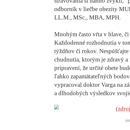
stravovania si naňho zvykli,“ 
odborník v liečbe obezity MUD
LL.M., MSc., MBA, MPH.
Mnohým často vŕta v hlave, či 
Každodenné rozhodnutia v tomt
týždňov či rokov. Nespúšťajte
chudnutia, ktorým je zdravý 
pripravení, že určité obete bu
ľahko zapamätateľných bodov 
vypracoval doktor Varga na zák
a dlhodobých výsledkov svojic
(z