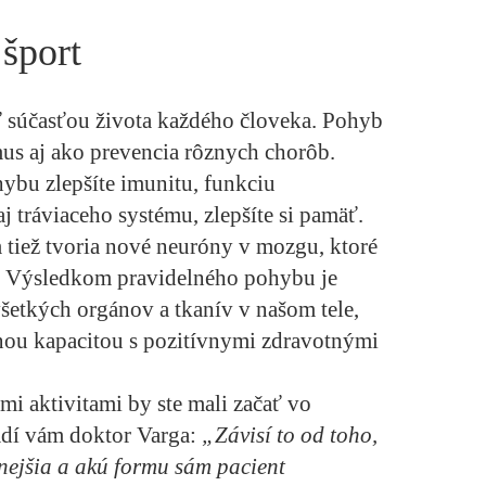
 šport
ť súčasťou života každého človeka. Pohyb
mus aj ako prevencia rôznych chorôb.
bu zlepšíte imunitu, funkciu
 tráviaceho systému, zlepšíte si pamäť.
 tiež tvoria nové neuróny v mozgu, ktoré
e. Výsledkom pravidelného pohybu je
všetkých orgánov a tkanív v našom tele,
nou kapacitou s pozitívnymi zdravotnými
.
i aktivitami by ste mali začať vo
adí vám doktor Varga:
„Závisí to od toho,
nejšia a akú formu sám pacient