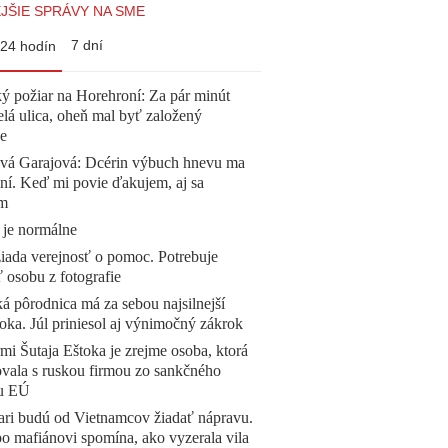
JŠIE SPRÁVY NA SME
7 dní
24 hodín
ý požiar na Horehroní: Za pár minút
elá ulica, oheň mal byť založený
e
ová Garajová: Dcérin výbuch hnevu ma
ní. Keď mi povie ďakujem, aj sa
ím
 je normálne
žiada verejnosť o pomoc. Potrebuje
ť osobu z fotografie
á pôrodnica má za sebou najsilnejší
oka. Júl priniesol aj výnimočný zákrok
mi Šutaja Eštoka je zrejme osoba, ktorá
vala s ruskou firmou zo sankčného
u EÚ
ari budú od Vietnamcov žiadať nápravu.
o mafiánovi spomína, ako vyzerala vila