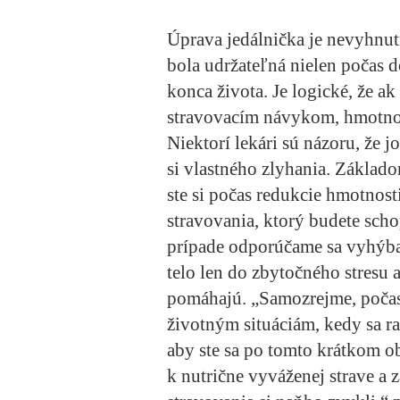
Úprava jedálnička je nevyhnut
bola udržateľná nielen počas d
konca života. Je logické, že a
stravovacím návykom, hmotnosť
Niektorí lekári sú názoru, že j
si vlastného zlyhania. Základo
ste si počas redukcie hmotnost
stravovania, ktorý budete sch
prípade odporúčame sa vyhýba
telo len do zbytočného stresu
pomáhajú. „Samozrejme, počas
životným situáciám, kedy sa rac
aby ste sa po tomto krátkom ob
k nutrične vyváženej strave a