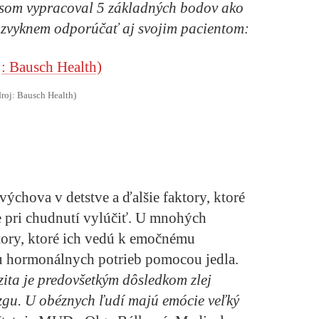
e som vypracoval
5 základných bodov ako
é zvyknem odporúčať aj svojim pacientom:
droj: Bausch Health)
výchova v detstve a ďalšie faktory, ktoré
 pri chudnutí vylúčiť. U mnohých
ktory, ktoré ich vedú k emočnému
iu hormonálnych potrieb pomocou jedla.
zita je predovšetkým dôsledkom zlej
zgu. U obéznych ľudí majú emócie veľký