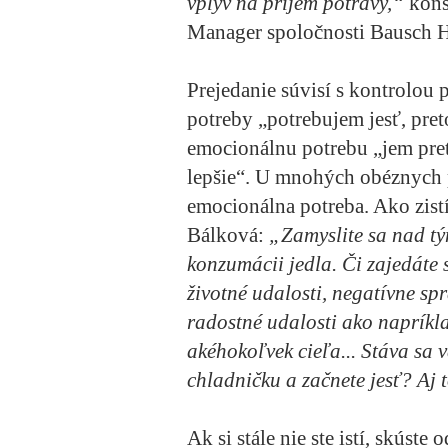
vplyv na príjem potravy,“
konš
Manager spoločnosti Bausch H
Prejedanie súvisí s kontrolou 
potreby „potrebujem jesť, pret
emocionálnu potrebu „jem preto
lepšie“. U mnohých obéznych 
emocionálna potreba. Ako zistí
Bálková:
„Zamyslite sa nad tý
konzumácii jedla. Či zajedáte 
životné udalosti, negatívne sprá
radostné udalosti ako napríkla
akéhokoľvek cieľa... Stáva sa v
chladničku a začnete jesť? Aj
Ak si stále nie ste istí, skúst