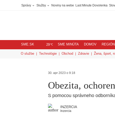
Správy
Služby
Noviny na webe
Last Minute Dovolenka
Slov
SME.SK
SME MINÚTA
DOMOV
REGIÓN
℃
29
O službe
Technológie
Obchod
Zdravie
Žena, šport, r
30. apr 2023 o 9:18
Obezita, ochoren
S pomocou správneho odborníka 
INZERCIA
Inzercia