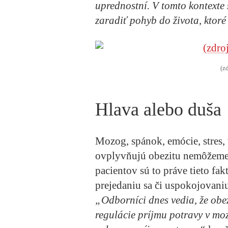
uprednostní. V tomto kontext
zaradiť pohyb do života
, ktor
(z
Hlava alebo duša
Mozog, spánok, emócie, stres, 
ovplyvňujú obezitu nemôžeme
pacientov sú to práve tieto fa
prejedaniu sa či uspokojovan
„Odborníci dnes vedia, že obe
regulácie príjmu potravy v mo