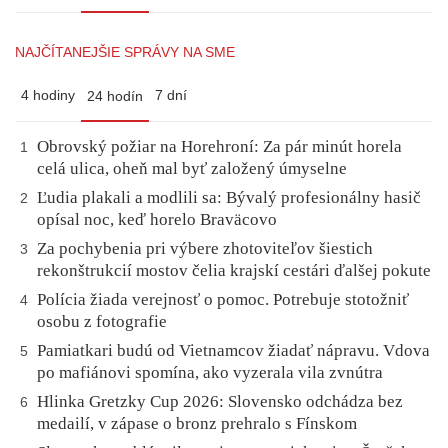
NAJČÍTANEJŠIE SPRÁVY NA SME
4 hodiny
7 dní
24 hodín
Obrovský požiar na Horehroní: Za pár minút horela
1
celá ulica, oheň mal byť založený úmyselne
Ľudia plakali a modlili sa: Bývalý profesionálny hasič
2
opísal noc, keď horelo Braväcovo
Za pochybenia pri výbere zhotoviteľov šiestich
3
rekonštrukcií mostov čelia krajskí cestári ďalšej pokute
Polícia žiada verejnosť o pomoc. Potrebuje stotožniť
4
osobu z fotografie
Pamiatkari budú od Vietnamcov žiadať nápravu. Vdova
5
po mafiánovi spomína, ako vyzerala vila zvnútra
Hlinka Gretzky Cup 2026: Slovensko odchádza bez
6
medailí, v zápase o bronz prehralo s Fínskom