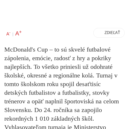
+
A
-
ZDIEĽAŤ
A
|
McDonald's Cup – to sú skvelé futbalové
zápolenia, emócie, radosť z hry a pokriky
najlepších. To všetko priniesli už odohraté
školské, okresné a regionálne kolá. Turnaj v
tomto školskom roku spojil desaťtisíc
detských futbalistov a futbalistky, stovky
trénerov a opäť naplnil športoviská na celom
Slovensku. Do 24. ročníka sa zapojilo
rekordných 1 010 základných škôl.
Vyhlasovateľom turnaja je Ministerstvo