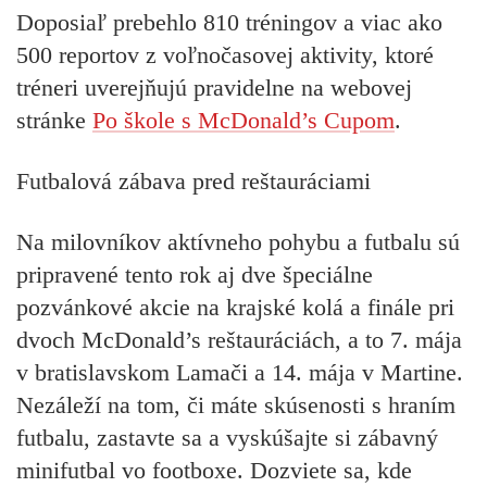
Doposiaľ prebehlo 810 tréningov a viac ako
500 reportov z voľnočasovej aktivity, ktoré
tréneri uverejňujú pravidelne na webovej
stránke
Po škole s McDonald’s Cupom
.
Futbalová zábava pred reštauráciami
Na milovníkov aktívneho pohybu a futbalu sú
pripravené tento rok aj dve špeciálne
pozvánkové akcie na krajské kolá a finále pri
dvoch McDonald’s reštauráciách, a to 7. mája
v bratislavskom Lamači a 14. mája v Martine.
Nezáleží na tom, či máte skúsenosti s hraním
futbalu, zastavte sa a vyskúšajte si zábavný
minifutbal vo footboxe. Dozviete sa, kde