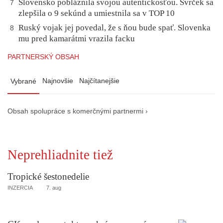
Slovensko pobláznila svojou autentickosťou. Švrček sa
7
zlepšila o 9 sekúnd a umiestnila sa v TOP 10
Ruský vojak jej povedal, že s ňou bude spať. Slovenka
8
mu pred kamarátmi vrazila facku
PARTNERSKÝ OBSAH
Najnovšie
Najčítanejšie
Vybrané
Obsah spolupráce s komerčnými partnermi ›
Neprehliadnite tiež
Tropické šestonedelie
INZERCIA
7. aug