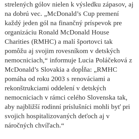
strelených gólov nielen k výsledku zápasov, aj
na dobrú vec. „McDonald’s Cup premení
každý jeden gól na finančný príspevok pre
organizáciu Ronald McDonald House
Charities (RMHC) a malí športovci tak
pomôžu aj svojim rovesníkom v detských
nemocniciach,“ informuje Lucia Poláčeková z
McDonald’s Slovakia a dopĺňa: „RMHC
pomáha od roku 2003 s renováciami a
rekonštrukciami oddelení v detských
nemocniciach v rámci celého Slovenska tak,
aby najbližší rodinní príslušníci mohli byť pri
svojich hospitalizovaných deťoch aj v
náročných chvíľach.“