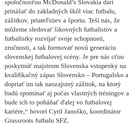
spoločnosťou McDonald’s Slovakia darí
prinášať do základných škôl viac futbalu,
zážitkov, priateľstiev a športu. Teší nás, že
môžeme sledovať šikovných futbalistov a
futbalistky rozvíjať svoje schopnosti,
zručnosti, a tak formovať novú generáciu
slovenskej futbalovej scény. Je pre nás cťou
poskytnúť majstrom Slovenska vstupenky na
kvalifikačný zápas Slovensko – Portugalsko a
dopriať im tak naozajstný zážitok, na ktorý
budú spomínať aj počas vlastných tréningov a
bude ich to poháňať ďalej vo futbalovej
kariére,“ hovorí Cyril Janoško, koordinátor
Grassroots futbalu SFZ.