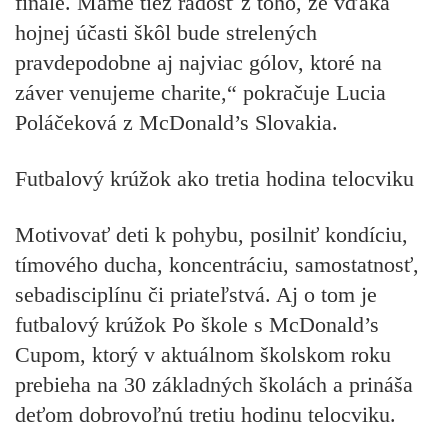
finále. Máme tiež radosť z toho, že vďaka
hojnej účasti škôl bude strelených
pravdepodobne aj najviac gólov, ktoré na
záver venujeme charite,“ pokračuje Lucia
Poláčeková z McDonald’s Slovakia.
Futbalový krúžok ako tretia hodina telocviku
Motivovať deti k pohybu, posilniť kondíciu,
tímového ducha, koncentráciu, samostatnosť,
sebadisciplínu či priateľstvá. Aj o tom je
futbalový krúžok Po škole s McDonald’s
Cupom, ktorý v aktuálnom školskom roku
prebieha na 30 základných školách a prináša
deťom dobrovoľnú tretiu hodinu telocviku.