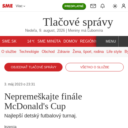
Viac
PREDPLATNÉ
Tlačové správy
Nedeľa, 9. august, 2026
| Meniny má
Ľubomíra
℃
SME.SK
SME MINÚTA
DOMOV
REGIÓNY
INDEX
SVET
14
MENU
O službe
Technológie
Obchod
Zdravie
Žena, šport, rodina
Life style
B
OBJEDNAŤ TLAČOVÉ SPRÁVY
VŠETKO O SLUŽBE
3. máj 2023 o 23:31
Nepremeškajte finále
McDonald's Cup
Najlepší detský futbalový turnaj.
Inzercia