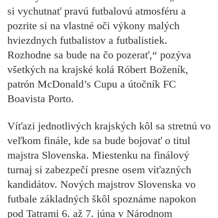
si vychutnať pravú futbalovú atmosféru a
pozrite si na vlastné oči výkony malých
hviezdnych futbalistov a futbalistiek.
Rozhodne sa bude na čo pozerať,“ pozýva
všetkých na krajské kolá Róbert Boženík,
patrón McDonald’s Cupu a útočník FC
Boavista Porto.
Víťazi jednotlivých krajských kôl sa stretnú vo
veľkom finále, kde sa bude bojovať o titul
majstra Slovenska. Miestenku na finálový
turnaj si zabezpečí presne osem víťazných
kandidátov. Nových majstrov Slovenska vo
futbale základných škôl spoznáme napokon
pod Tatrami 6. až 7. júna v Národnom