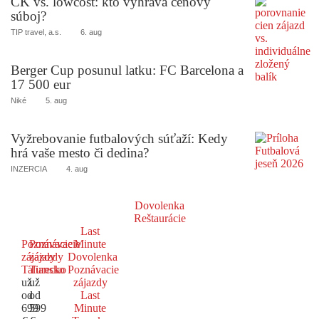
CK vs. lowcost: kto vyhráva cenový
súboj?
TIP travel, a.s.
6. aug
Berger Cup posunul latku: FC Barcelona a
17 500 eur
Niké
5. aug
Vyžrebovanie futbalových súťaží: Kedy
hrá vaše mesto či dedina?
INZERCIA
4. aug
Dovolenka
Reštaurácie
Last
Poznávacie
Poznávacie
Minute
zájazdy
zájazdy
Dovolenka
Taliansko
Turecko
Poznávacie
už
už
zájazdy
od
od
Last
699
599
Minute