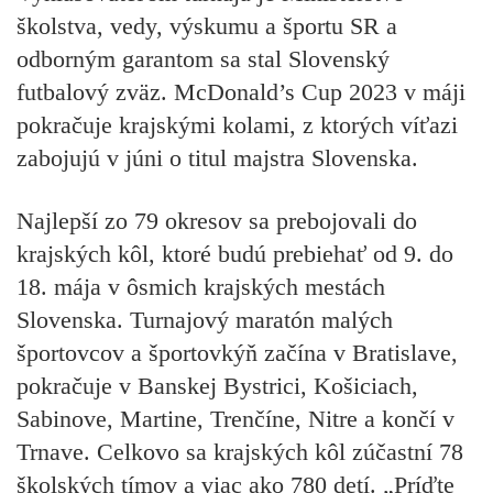
školstva, vedy, výskumu a športu SR a
odborným garantom sa stal Slovenský
futbalový zväz. McDonald’s Cup 2023 v máji
pokračuje krajskými kolami, z ktorých víťazi
zabojujú v júni o titul majstra Slovenska.
Najlepší zo 79 okresov sa prebojovali do
krajských kôl, ktoré budú prebiehať od 9. do
18. mája v ôsmich krajských mestách
Slovenska. Turnajový maratón malých
športovcov a športovkýň začína v Bratislave,
pokračuje v Banskej Bystrici, Košiciach,
Sabinove, Martine, Trenčíne, Nitre a končí v
Trnave. Celkovo sa krajských kôl zúčastní 78
školských tímov a viac ako 780 detí. „Príďte