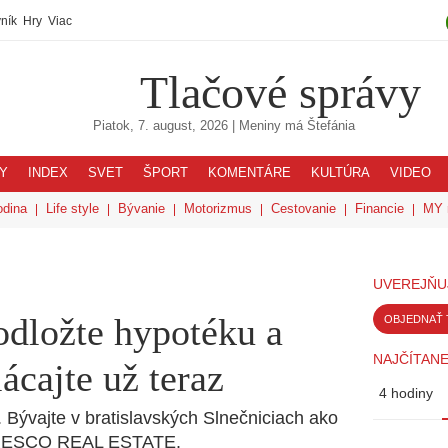
ník
Hry
Viac
Tlačové správy
Piatok, 7. august, 2026
| Meniny má
Štefánia
Y
INDEX
SVET
ŠPORT
KOMENTÁRE
KULTÚRA
VIDEO
odina
Life style
Bývanie
Motorizmus
Cestovanie
Financie
MY 
UVEREJŇU
ložte hypotéku a
OBJEDNAŤ 
NAJČÍTANE
ácajte už teraz
4 hodiny
 Bývajte v bratislavských Slnečniciach ako
CRESCO REAL ESTATE.