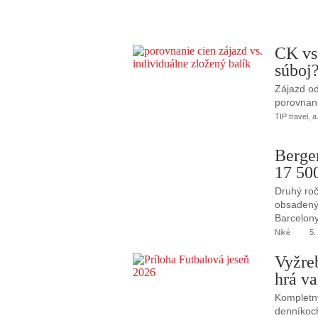
CK vs
súboj
Zájazd od
porovnani
TIP travel, a
Berge
17 50
Druhý roč
obsadený 
Barcelony
Niké
5.
Vyžre
hrá va
Kompletný
denníkoc