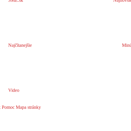
SME.sk
Najnovši
Najčítanejšie
Minú
Video
x
Pomoc
Mapa stránky