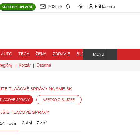
Prihlásenie
POST.sk
KÚPIŤ
PREDPLATNÉ
AUTO
TECH
ŽENA
ZDRAVIE
BLOG
MENU
Hľadaj
regióny
Korzár
Ostatné
JTE TLAČOVÉ SPRÁVY NA SME.SK
TLAČOVÉ SPRÁVY
VŠETKO O SLUŽBE
JŠIE TLAČOVÉ SPRÁVY
3 dni
7 dní
24 hodín