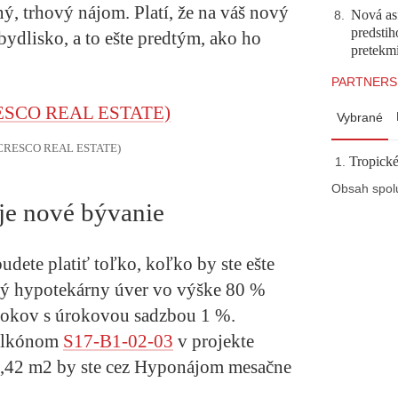
ý, trhový nájom. Platí, že na váš nový
Nová asf
8
.
predstih
 bydlisko, a to ešte predtým, ako ho
pretekm
PARTNERS
Vybrané
: CRESCO REAL ESTATE)
Tropické
Obsah spol
je nové bývanie
dete platiť toľko, koľko by ste ešte
dný hypotekárny úver vo výške 80 %
rokov s úrokovou sadzbou 1 %.
balkónom
S17-B1-02-03
v projekte
,42 m2 by ste cez Hyponájom mesačne