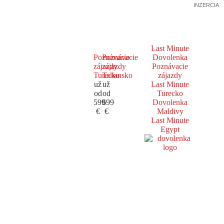
INZERCIA
Last Minute
Poznávacie
Poznávacie
Dovolenka
zájazdy
zájazdy
Poznávacie
Turecko
Taliansko
zájazdy
už
už
Last Minute
od
od
Turecko
599
699
Dovolenka
€
€
Maldivy
Last Minute
Egypt