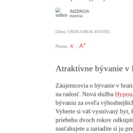
INZERCIA
Inzercia
(Zdroj: CRESCO REAL ESTATE)
+
A
-
A
Písmo:
|
Atraktívne bývanie v 
Záujemcovia o bývanie v brat
na radosť. Nová služba
Hypon
bývaniu za oveľa výhodnejšíc
Vyberte si váš vysnívaný byt
priebehu dvoch rokov odkúpiť
nasťahujete a zariadite si ju p