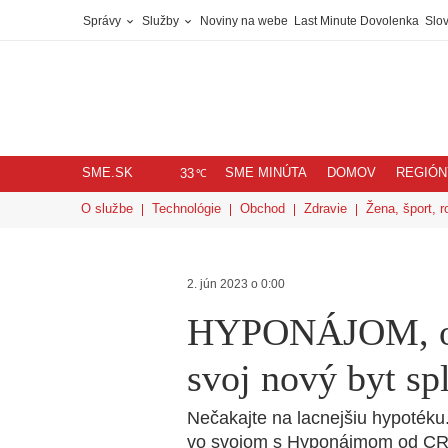
Správy
Služby
Noviny na webe
Last Minute Dovolenka
Slov
SME.SK
SME MINÚTA
DOMOV
REGIÓN
℃
33
O službe
Technológie
Obchod
Zdravie
Žena, šport, r
2. jún 2023 o 0:00
HYPONÁJOM, od
svoj nový byt spl
Nečakajte na lacnejšiu hypotéku.
vo svojom s Hyponájmom od 