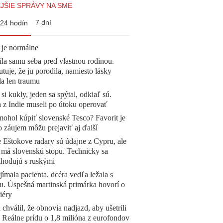
JŠIE SPRÁVY NA SME
7 dní
24 hodín
 je normálne
la samu seba pred vlastnou rodinou.
tuje, že ju porodila, namiesto lásky
la len traumu
 si kukly, jeden sa spýtal, odkiaľ sú.
a z Indie museli po útoku operovať
mohol kúpiť slovenské Tesco? Favorit je
o záujem môžu prejaviť aj ďalší
 Eštokove radary sú údajne z Cypru, ale
 má slovenskú stopu. Technicky sa
zhodujú s ruskými
ímala pacienta, dcéra vedľa ležala s
u. Úspešná martinská primárka hovorí o
iéry
 chválil, že obnovia nadjazd, aby ušetrili
e. Reálne prídu o 1,8 milióna z eurofondov