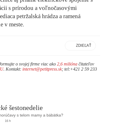
ácii s prírodou a voľnočasovými
diaca petržalská hrádza a ramená
e v meste.
ZDIEĽAŤ
formujte o svojej firme viac ako
2,6 milióna
čitateľov
TU
. Kontakt:
internet@petitpress.sk
; tel:+421 2 59 233
ké šestonedelie
 horúčavy s telom mamy a bábätka?
16 h