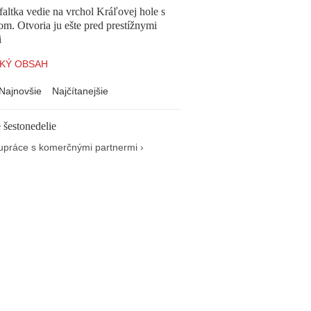
altka vedie na vrchol Kráľovej hole s
om. Otvoria ju ešte pred prestížnymi
i
KÝ OBSAH
Najnovšie
Najčítanejšie
 šestonedelie
upráce s komerčnými partnermi ›