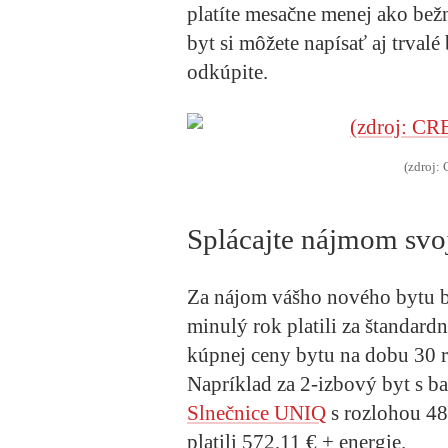
platíte mesačne menej ako bežn
byt si môžete napísať aj trvalé
odkúpite.
(zdroj
Splácajte nájmom svo
Za nájom vášho nového bytu bu
minulý rok platili za štandar
kúpnej ceny bytu na dobu 30 
Napríklad za 2-izbový byt s 
Slnečnice UNIQ
s rozlohou 48
platili 572,11 € + energie.