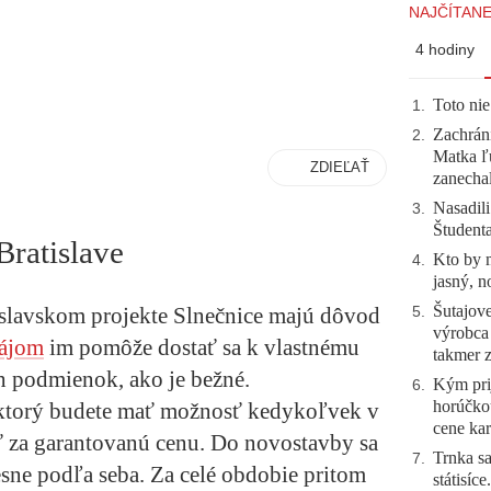
NAJČÍTANE
4 hodiny
Toto nie
1
.
Zachráni
2
.
Matka ľu
ZDIEĽAŤ
zanecha
Nasadili
3
.
Študent
Bratislave
Kto by 
4
.
jasný, n
Šutajove
islavskom projekte Slnečnice majú dôvod
5
.
výrobca
ájom
im pomôže dostať sa k vlastnému
takmer 
h podmienok, ako je bežné.
Kým prij
6
.
horúčko
, ktorý budete mať možnosť kedykoľvek v
cene kar
 za garantovanú cenu. Do novostavby sa
Trnka sa
7
.
resne podľa seba. Za celé obdobie pritom
státisíc