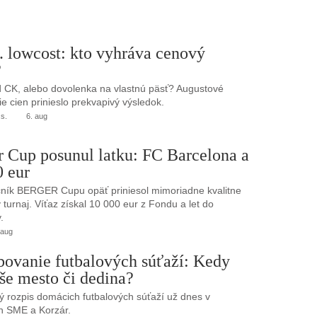
. lowcost: kto vyhráva cenový
?
 CK, alebo dovolenka na vlastnú päsť? Augustové
e cien prinieslo prekvapivý výsledok.
.s.
6. aug
r Cup posunul latku: FC Barcelona a
0 eur
ník BERGER Cupu opäť priniesol mimoriadne kvalitne
turnaj. Víťaz získal 10 000 eur z Fondu a let do
.
 aug
bovanie futbalových súťaží: Kedy
še mesto či dedina?
 rozpis domácich futbalových súťaží už dnes v
h SME a Korzár.