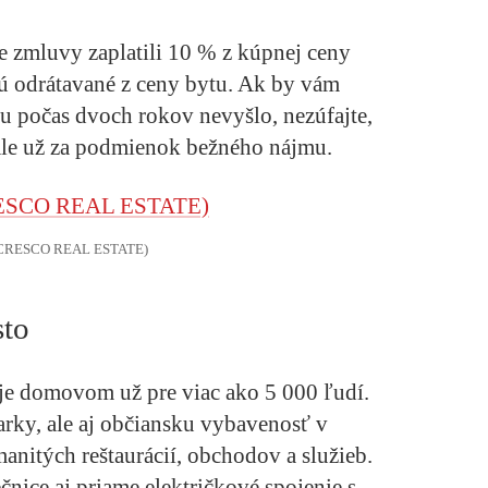
se zmluvy zaplatili 10 % z kúpnej ceny
ú odrátavané z ceny bytu. Ak by vám
u počas dvoch rokov nevyšlo, nezúfajte,
 ale už za podmienok bežného nájmu.
: CRESCO REAL ESTATE)
sto
je domovom už pre viac ako 5 000 ľudí.
arky, ale aj občiansku vybavenosť v
anitých reštaurácií, obchodov a služieb.
čnice aj priame električkové spojenie s