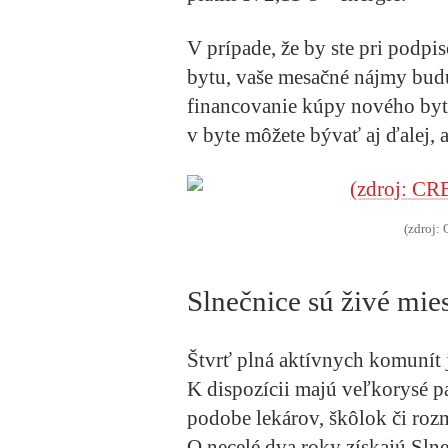
V prípade, že by ste pri podpi
bytu, vaše mesačné nájmy bud
financovanie kúpy nového byt
v byte môžete bývať aj ďalej,
(zdroj
Slnečnice sú živé mie
Štvrť plná aktívnych komunít 
K dispozícii majú veľkorysé p
podobe lekárov, škôlok či rozm
O necelé dva roky získajú Slne