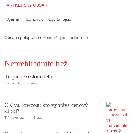
PARTNERSKÝ OBSAH
Najnovšie
Najčítanejšie
Vybrané
Obsah spolupráce s komerčnými partnermi ›
Neprehliadnite tiež
Tropické šestonedelie
INZERCIA
7. aug
CK vs. lowcost: kto vyhráva cenový
súboj?
TIP travel, a.s.
6. aug