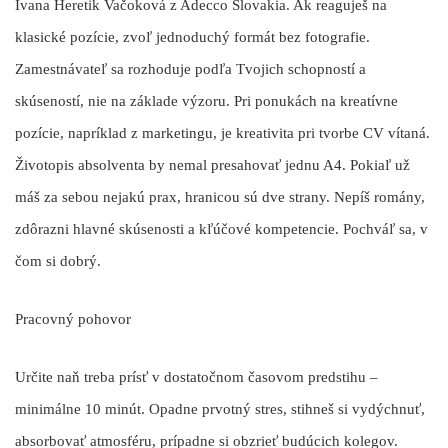
Ivana Heretik Vačoková z Adecco Slovakia. Ak reaguješ na
klasické pozície, zvoľ jednoduchý formát bez fotografie.
Zamestnávateľ sa rozhoduje podľa Tvojich schopností a
skúseností, nie na základe výzoru. Pri ponukách na kreatívne
pozície, napríklad z marketingu, je kreativita pri tvorbe CV vítaná.
Životopis absolventa by nemal presahovať jednu A4. Pokiaľ už
máš za sebou nejakú prax, hranicou sú dve strany. Nepíš romány,
zdôrazni hlavné skúsenosti a kľúčové kompetencie. Pochváľ sa, v
čom si dobrý.
Pracovný pohovor
Určite naň treba prísť v dostatočnom časovom predstihu –
minimálne 10 minút. Opadne prvotný stres, stihneš si vydýchnuť,
absorbovať atmosféru, prípadne si obzrieť budúcich kolegov.