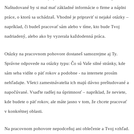
Naštudované by si mal mať základné informácie o firme a náplni
práce, o ktorú sa uchádzaš. Vhodné je pripraviť si nejaké otázky –
napríklad, či budeš pracovať sám alebo v tíme, kto bude Tvoj
nadriadený, alebo ako by vyzerala každodenná práca.
Otázky na pracovnom pohovore dostaneš samozrejme aj Ty.
Správne odpovede na otázky typu: Čo sú Vaše silné stránky, kde
sám seba vidíte o päť rokov a podobne - na internete prosím
nehľadajte. Všetci zamestnávatelia ich majú dávno preštudované a
napočúvané. Vsaďte radšej na úprimnosť – napríklad, že neviete,
kde budete o päť rokov, ale máte jasno v tom, že chcete pracovať
v konkrétnej oblasti.
Na pracovnom pohovore nepodceňuj ani oblečenie a Tvoj vzhľad.