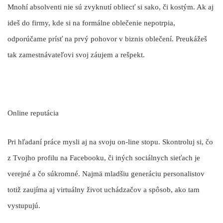
Mnohí absolventi nie sú zvyknutí obliecť si sako, či kostým. Ak aj
ideš do firmy, kde si na formálne oblečenie nepotrpia,
odporúčame prísť na prvý pohovor v biznis oblečení. Preukážeš
tak zamestnávateľovi svoj záujem a rešpekt.
Online reputácia
Pri hľadaní práce mysli aj na svoju on-line stopu. Skontroluj si, čo
z Tvojho profilu na Facebooku, či iných sociálnych sieťach je
verejné a čo súkromné. Najmä mladšiu generáciu personalistov
totiž zaujíma aj virtuálny život uchádzačov a spôsob, ako tam
vystupujú.