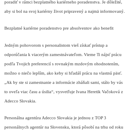
poradiť v rámci bezplatného kariérneho poradenstva. Je dôležité,
aby si bol na svoj kariérny život pripravený a najmä informovaný.
Bezplatné kariérne poradenstvo pre absolventov ako benefit
Jedným pohovorom s personalistom vieš získať prístup a
odporúčania k viacerým zamestnávateľom. Vieme Ti nájsť prácu
podľa Tvojich preferencií s rovnakým mzdovým ohodnotením,
možno o niečo lepším, ako keby si hľadáš prácu na vlastnú päsť.
„Ak by ste si zamestnanie a informácie zháňali sami, stálo by vás
to oveľa viac času a úsilia“, vysvetľuje Ivana Heretik Vačoková z
Adecco Slovakia.
Personálna agentúra Adecco Slovakia je jednou z TOP 3
personálnych agentúr na Slovensku, ktorá pôsobí na trhu od roku