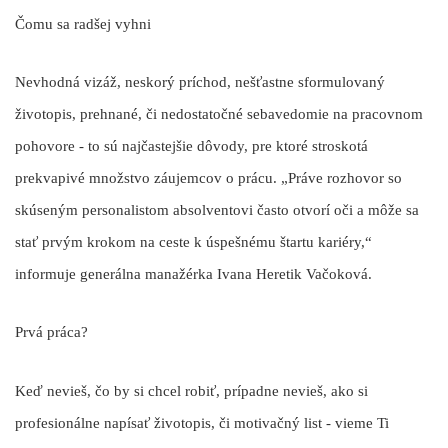
Čomu sa radšej vyhni
Nevhodná vizáž, neskorý príchod, nešťastne sformulovaný
životopis, prehnané, či nedostatočné sebavedomie na pracovnom
pohovore - to sú najčastejšie dôvody, pre ktoré stroskotá
prekvapivé množstvo záujemcov o prácu. „Práve rozhovor so
skúseným personalistom absolventovi často otvorí oči a môže sa
stať prvým krokom na ceste k úspešnému štartu kariéry,“
informuje generálna manažérka Ivana Heretik Vačoková.
Prvá práca?
Keď nevieš, čo by si chcel robiť, prípadne nevieš, ako si
profesionálne napísať životopis, či motivačný list - vieme Ti