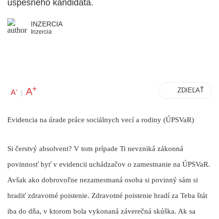
úspešného kandidáta.
INZERCIA
Inzercia
+
A
-
ZDIEĽAŤ
A
|
Evidencia na úrade práce sociálnych vecí a rodiny (ÚPSVaR)
Si čerstvý absolvent? V tom prípade Ti nevzniká zákonná
povinnosť byť v evidencii uchádzačov o zamestnanie na ÚPSVaR.
Avšak ako dobrovoľne nezamestnaná osoba si povinný sám si
hradiť zdravotné poistenie. Zdravotné poistenie hradí za Teba štát
iba do dňa, v ktorom bola vykonaná záverečná skúška. Ak sa