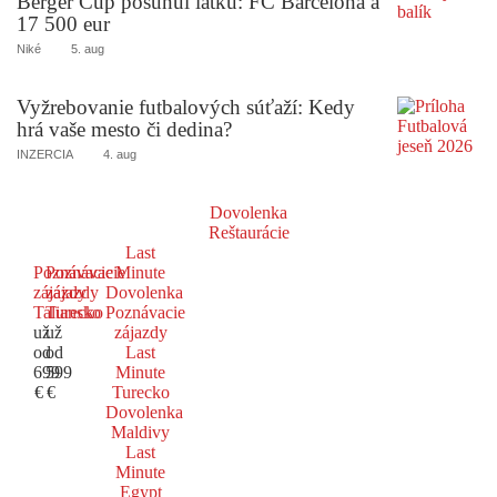
Berger Cup posunul latku: FC Barcelona a
17 500 eur
Niké
5. aug
Vyžrebovanie futbalových súťaží: Kedy
hrá vaše mesto či dedina?
INZERCIA
4. aug
Dovolenka
Reštaurácie
Last
Poznávacie
Poznávacie
Minute
zájazdy
zájazdy
Dovolenka
Taliansko
Turecko
Poznávacie
už
už
zájazdy
od
od
Last
699
599
Minute
€
€
Turecko
Dovolenka
Maldivy
Last
Minute
Egypt