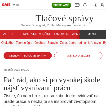
Viac
PREDPLATNÉ
Tlačové správy
Nedeľa, 9. august, 2026
| Meniny má
Ľubomíra
℃
SME.SK
SME MINÚTA
DOMOV
REGIÓNY
INDEX
SVET
14
MENU
O službe
Technológie
Obchod
Zdravie
Žena, šport, rodina
Life style
B
OBJEDNAŤ TLAČOVÉ SPRÁVY
VŠETKO O SLUŽBE
26. máj 2023 o 0:00
Päť rád, ako si po vysokej škole
nájsť vysnívanú prácu
Zistite, čo vám hrozí, ak sa zabudnete evidovať na
úrade práce a nechajte sa inšpirovať životopisom