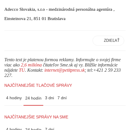
Adecco Slovakia, s.r.o - medzinárodná personálna agentúra ,
Einsteinova 21, 851 01 Bratislava
ZDIEĽAŤ
Tento text je platenou formou reklamy. Informujte o svojej firme
viac ako
2,6 milióna
čitateľov Sme.sk aj vy. Bližšie informácie
nájdete
TU
. Kontakt:
internet@petitpress.sk
; tel:+421 2 59 233
227.
NAJČÍTANEJŠIE TLAČOVÉ SPRÁVY
4 hodiny
3 dni
7 dní
24 hodín
NAJČÍTANEJŠIE SPRÁVY NA SME
4 hodiny
7 dní
24 hodín