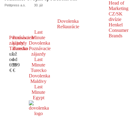
Petitpress a.s.
30. júl
Dovolenka
Reštaurácie
Last
Poznávacie
Poznávacie
Minute
zájazdy
zájazdy
Dovolenka
Taliansko
Turecko
Poznávacie
už
už
zájazdy
od
od
Last
699
599
Minute
€
€
Turecko
Dovolenka
Maldivy
Last
Minute
Egypt