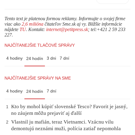
Tento text je platenou formou reklamy. Informujte o svojej firme
viac ako
2,6 milióna
čitateľov Sme.sk aj vy. Bližšie informácie
nájdete
TU
. Kontakt:
internet@petitpress.sk
; tel:+421 2 59 233
227.
NAJČÍTANEJŠIE TLAČOVÉ SPRÁVY
4 hodiny
3 dni
7 dní
24 hodín
NAJČÍTANEJŠIE SPRÁVY NA SME
4 hodiny
7 dní
24 hodín
Kto by mohol kúpiť slovenské Tesco? Favorit je jasný,
1
no záujem môžu prejaviť aj ďalší
Vlastnil ju mafián, teraz Vietnamci. Vzácnu vilu
2
demontujú neznámi muži, polícia zatiaľ nepomohla