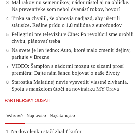
Mal rakovinu semenníkov, nádor rástol aj na obličke.
3
Na preventívke som nebol dvanásť rokov, hovorí
Trnka sa chválil, že obnovia nadjazd, aby ušetrili
4
státisíce. Reálne prídu o 1,8 milióna z eurofondov
Pellegrini pre televíziu v Číne: Po revolúcii sme urobili
5
chybu, plánovať treba
Na svete je len jedno: Auto, ktoré malo zmeniť dejiny,
6
parkuje v Brezne
VIDEO: Šampión s nádormi mozgu so slzami prosí
7
premiéra: Dajte nám šancu bojovať o naše životy
Starostka Malatinej nevie vysvetliť vlastné zlyhania.
8
Spolu s manželom útočí na novinárku MY Orava
PARTNERSKÝ OBSAH
Najnovšie
Najčítanejšie
Vybrané
Na dovolenku stačí zbaliť kufor