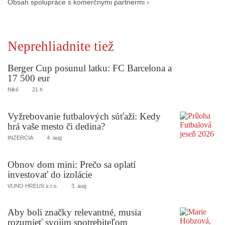
Obsah spolupráce s komerčnými partnermi ›
Neprehliadnite tiež
Berger Cup posunul latku: FC Barcelona a
17 500 eur
Niké
21 h
Vyžrebovanie futbalových súťaží: Kedy
hrá vaše mesto či dedina?
INZERCIA
4. aug
Obnov dom mini: Prečo sa oplatí
investovať do izolácie
VUNO HREUS s.r.o.
3. aug
Aby boli značky relevantné, musia
rozumieť svojim spotrebiteľom