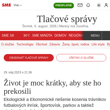
Viac
PREDPLATNÉ
Tlačové správy
Štvrtok, 6. august, 2026
| Meniny má
Jozefína
℃
SME.SK
SME MINÚTA
DOMOV
REGIÓNY
INDEX
SVET
34
MENU
O službe
Technológie
Obchod
Zdravie
Žena, šport, rodina
Life style
B
OBJEDNAŤ TLAČOVÉ SPRÁVY
VŠETKO O SLUŽBE
29. máj 2023 o 21:36
Život je moc krátky, aby ste ho
prekosili
Ekologické a Ekonomické riešenie kosenia trávnikov
futbalových ihrísk, športovísk, parkov a taktiež