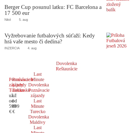
Berger Cup posunul latku: FC Barcelona a
17 500 eur
Niké
5. aug
Vyžrebovanie futbalových súťaží: Kedy
hrá vaše mesto či dedina?
INZERCIA
4. aug
Dovolenka
Reštaurácie
Last
Poznávacie
Poznávacie
Minute
zájazdy
zájazdy
Dovolenka
Turecko
Taliansko
Poznávacie
už
už
zájazdy
od
od
Last
599
699
Minute
€
€
Turecko
Dovolenka
Maldivy
Last
Minute