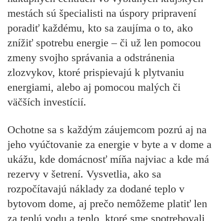
mestách sú špecialisti na úspory pripravení
poradiť každému, kto sa zaujíma o to, ako
znížiť spotrebu energie – či už len pomocou
zmeny svojho správania a odstránenia
zlozvykov, ktoré prispievajú k plytvaniu
energiami, alebo aj pomocou malých či
väčších investícií.
Ochotne sa s každým záujemcom pozrú aj na
jeho vyúčtovanie za energie v byte a v dome a
ukážu, kde domácnosť míňa najviac a kde má
rezervy v šetrení. Vysvetlia, ako sa
rozpočítavajú náklady za dodané teplo v
bytovom dome, aj prečo nemôžeme platiť len
za teplú vodu a teplo, ktoré sme spotrebovali