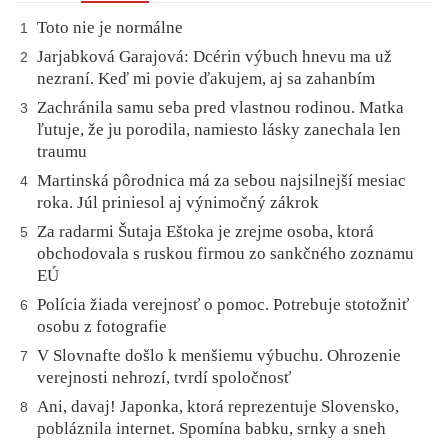
Toto nie je normálne
1
Jarjabková Garajová: Dcérin výbuch hnevu ma už
2
nezraní. Keď mi povie ďakujem, aj sa zahanbím
Zachránila samu seba pred vlastnou rodinou. Matka
3
ľutuje, že ju porodila, namiesto lásky zanechala len
traumu
Martinská pôrodnica má za sebou najsilnejší mesiac
4
roka. Júl priniesol aj výnimočný zákrok
Za radarmi Šutaja Eštoka je zrejme osoba, ktorá
5
obchodovala s ruskou firmou zo sankčného zoznamu
EÚ
Polícia žiada verejnosť o pomoc. Potrebuje stotožniť
6
osobu z fotografie
V Slovnafte došlo k menšiemu výbuchu. Ohrozenie
7
verejnosti nehrozí, tvrdí spoločnosť
Ani, davaj! Japonka, ktorá reprezentuje Slovensko,
8
pobláznila internet. Spomína babku, srnky a sneh