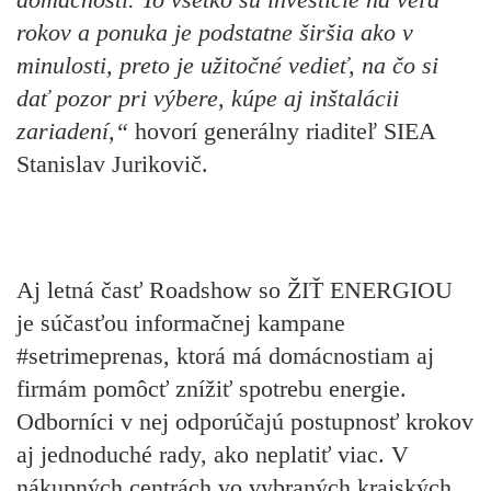
rokov a ponuka je podstatne širšia ako v
minulosti, preto je užitočné vedieť, na čo si
dať pozor pri výbere, kúpe aj inštalácii
zariadení,“
hovorí
generálny riaditeľ SIEA
Stanislav Jurikovič.
Aj letná časť Roadshow so
ŽIŤ ENERGIOU
je súčasťou informačnej kampane
#setrimeprenas
, ktorá má domácnostiam aj
firmám pomôcť znížiť spotrebu energie.
Odborníci v nej odporúčajú postupnosť krokov
aj jednoduché rady, ako neplatiť viac. V
nákupných centrách vo vybraných krajských