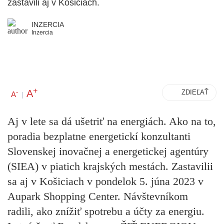
zastavili aj v Košiciach.
INZERCIA
Inzercia
+
A
-
ZDIEĽAŤ
A
|
Aj v lete sa dá ušetriť na energiách. Ako na to,
poradia bezplatne energetickí konzultanti
Slovenskej inovačnej a energetickej agentúry
(SIEA) v piatich krajských mestách. Zastavilii
sa aj v Košiciach v pondelok 5. júna 2023 v
Aupark Shopping Center. Návštevníkom
radili, ako znížiť spotrebu a účty za energiu.