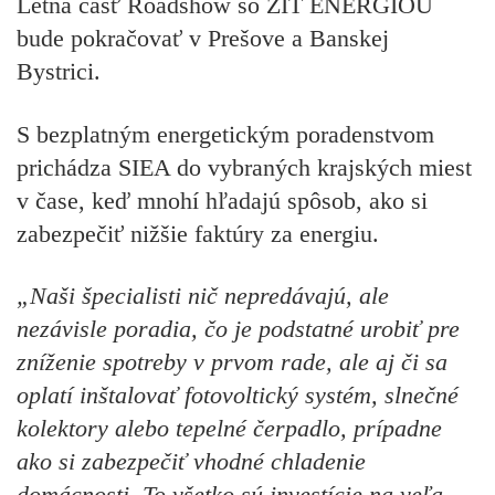
Letná časť Roadshow so ŽIŤ ENERGIOU
bude pokračovať v Prešove a Banskej
Bystrici.
S bezplatným energetickým poradenstvom
prichádza SIEA do vybraných krajských miest
v čase, keď mnohí hľadajú spôsob, ako si
zabezpečiť nižšie faktúry za energiu.
„Naši špecialisti nič nepredávajú, ale
nezávisle poradia, čo je podstatné urobiť pre
zníženie spotreby v prvom rade, ale aj či sa
oplatí inštalovať fotovoltický systém, slnečné
kolektory alebo tepelné čerpadlo, prípadne
ako si zabezpečiť vhodné chladenie
domácnosti. To všetko sú investície na veľa