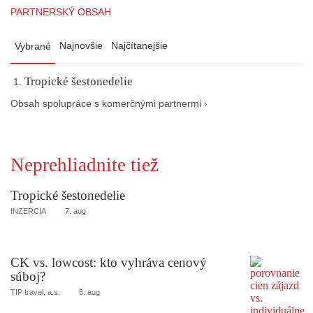
PARTNERSKÝ OBSAH
Najnovšie
Najčítanejšie
Vybrané
Tropické šestonedelie
Obsah spolupráce s komerčnými partnermi ›
Neprehliadnite tiež
Tropické šestonedelie
INZERCIA
7. aug
CK vs. lowcost: kto vyhráva cenový
súboj?
TIP travel, a.s.
6. aug