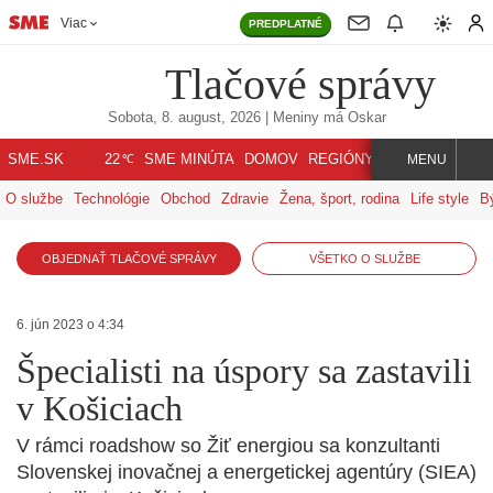
Viac
PREDPLATNÉ
Tlačové správy
Sobota, 8. august, 2026
| Meniny má
Oskar
℃
SME.SK
SME MINÚTA
DOMOV
REGIÓNY
INDEX
SVET
22
MENU
O službe
Technológie
Obchod
Zdravie
Žena, šport, rodina
Life style
B
OBJEDNAŤ TLAČOVÉ SPRÁVY
VŠETKO O SLUŽBE
6. jún 2023 o 4:34
Špecialisti na úspory sa zastavili
v Košiciach
V rámci roadshow so Žiť energiou sa konzultanti
Slovenskej inovačnej a energetickej agentúry (SIEA)